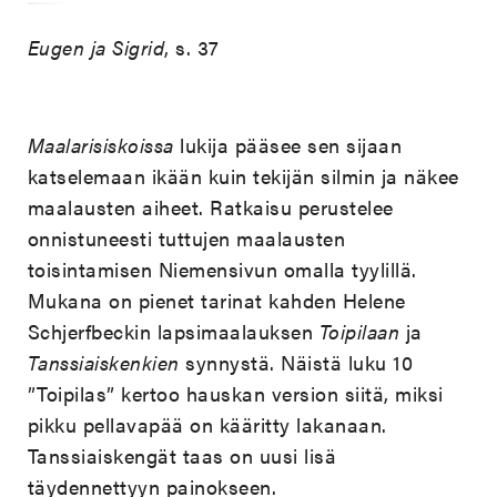
Eugen ja Sigrid
, s. 37
Maalarisiskoissa
lukija pääsee sen sijaan
katselemaan ikään kuin tekijän silmin ja näkee
maalausten aiheet. Ratkaisu perustelee
onnistuneesti tuttujen maalausten
toisintamisen Niemensivun omalla tyylillä.
Mukana on pienet tarinat kahden Helene
Schjerfbeckin lapsimaalauksen
Toipilaan
ja
Tanssiaiskenkien
synnystä. Näistä luku 10
”Toipilas” kertoo hauskan version siitä, miksi
pikku pellavapää on kääritty lakanaan.
Tanssiaiskengät taas on uusi lisä
täydennettyyn painokseen.