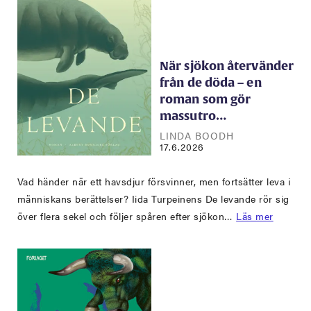
När sjökon återvänder
från de döda – en
roman som gör
massutro…
LINDA BOODH
17.6.2026
Vad händer när ett havsdjur försvinner, men fortsätter leva i
människans berättelser? Iida Turpeinens De levande rör sig
över flera sekel och följer spåren efter sjökon…
Läs mer