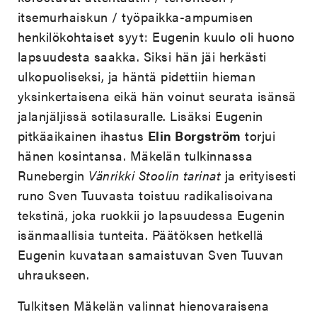
itsemurhaiskun / työpaikka-ampumisen
henkilökohtaiset syyt: Eugenin kuulo oli huono
lapsuudesta saakka. Siksi hän jäi herkästi
ulkopuoliseksi, ja häntä pidettiin hieman
yksinkertaisena eikä hän voinut seurata isänsä
jalanjäljissä sotilasuralle. Lisäksi Eugenin
pitkäaikainen ihastus
Elin Borgström
torjui
hänen kosintansa. Mäkelän tulkinnassa
Runebergin
Vänrikki Stoolin tarinat
ja erityisesti
runo Sven Tuuvasta toistuu radikalisoivana
tekstinä, joka ruokkii jo lapsuudessa Eugenin
isänmaallisia tunteita. Päätöksen hetkellä
Eugenin kuvataan samaistuvan Sven Tuuvan
uhraukseen.
Tulkitsen Mäkelän valinnat hienovaraisena