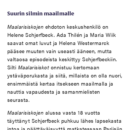
Suurin silmin maailmalle
Maalarisiskojen
ehdoton keskushenkilö on
Helene Schjerfbeck. Ada Thilén ja Maria Wiik
saavat omat luvut ja Helena Westermarck
pääsee muuten vain useasti ääneen, mutta
valtaosa episodeista keskittyy Schjerfbeckiin.
Silti
Maalarisiskot
onnistuu kertomaan
ystäväporukasta ja siitä, millaista on olla nuori,
ensimmäistä kertaa itsekseen maailmalla ja
nauttia vapaudesta ja samanmielisten
seurasta.
Maalarisiskojen
alussa vasta 18 vuotta
täyttänyt Schjerfbeck puhkuu lähes lapsekasta
intoa ja päättäväisyyttä matkatessaan Pariisiin