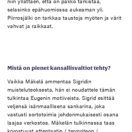
niin yllättäen, että on pakko tarkistaa,
selasinko epähuomiossa aukeaman yli.
Piirrosjälki on tarkkaa taustoja myöten ja värit
vahvat ja raikkaat.
Mistä on pienet kansallisvaltiot tehty?
Vaikka Mäkelä ammentaa Sigridin
muisteluteoksesta, hän ei noudattele tämän
tulkintaa Eugenin motiiveista. Sigrid esittää
veljensä isänmaallisena sankarina, joka
vastusti sortotoimia johdonmukaisesti osana
laajaa verkostoa. Mäkelän tulkinnassa taas
korostuvat attentaatin / terroriteon /