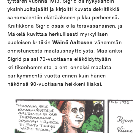
tyttären vuonna 1913. Sigrid oli nykysanoin
yksinhuoltajaäiti ja kirjoitti kuvataidekritiikkiä
sanomalehtiin elättääkseen pikku perheensä.
Kriitikkona Sigrid osasi olla teräväsanainen, ja
Mäkelä kuvittaa herkullisesti myrkyllisen
puoleisen kritiikin
Wäinö Aaltosen
vähemmän
onnistuneesta maalausnäyttelystä. Maalariksi
Sigrid palasi 70-vuotiaana eläköidyttyään
kriitikonhommista ja ehti onneksi maalata
parikymmentä vuotta ennen kuin hänen
näkönsä 90-vuotiaana heikkeni liiaksi.