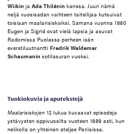
Wiikin
ja
Ada Thilénin
kanssa. Juuri nämä
neljä vuosisadan vaihteen taiteilijaa kutsuivat
toisiaan maalarisiskoiksi. Samana vuonna 1880
Eugen ja Sigrid ovat vielä lapsia ja asuvat
Radomissa Puolassa perheen isän
everstiluutnantti
Fredrik Waldemar
Schaumanin
sotilasuran vuoksi.
Tuokiokuvia ja aputekstejä
Maalarisiskojen
12 lukua kuvaavat episodeja
ystävysten oppivuosilta vuoteen 1889 asti, kun
nelikolla on yhteinen ateljee Pariisissa.