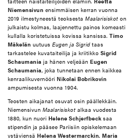
taitteen naistaiteilijoiden elämiin.
Reetta
Niemensivun
ensimmäisen kerran vuonna
2019 ilmestyneestä teoksesta
Maalarisiskot
on
julkaistu kolmas, laajennettu painos komeasti
kullalla koristetuissa kovissa kansissa.
Timo
Mäkelän
uutuus
Eugen ja Sigrid
taas
tarkastelee kuvataiteilija ja kriitikko
Sigrid
Schaumania
ja hänen veljeään
Eugen
Schaumania
, joka tunnetaan ennen kaikkea
kenraalikuvernööri
Nikolai Bobrikovin
ampumisesta vuonna 1904.
Teosten aikajanat osuvat osin päällekkäin.
Niemensivun
Maalarisiskot
alkaa vuodesta
1880, kun nuori
Helene Schjerfbeck
saa
stipendin ja pääsee Pariisiin opiskelemaan
ystäviensä
Helena Westermarckin
,
Maria