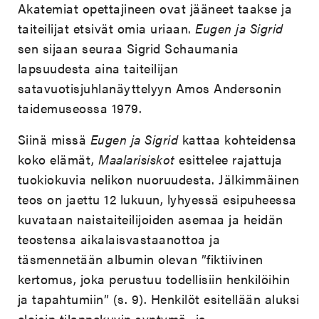
Akatemiat opettajineen ovat jääneet taakse ja
taiteilijat etsivät omia uriaan.
Eugen ja Sigrid
sen sijaan seuraa Sigrid Schaumania
lapsuudesta aina taiteilijan
satavuotisjuhlanäyttelyyn Amos Andersonin
taidemuseossa 1979.
Siinä missä
Eugen ja Sigrid
kattaa kohteidensa
koko elämät,
Maalarisiskot
esittelee rajattuja
tuokiokuvia nelikon nuoruudesta. Jälkimmäinen
teos on jaettu 12 lukuun, lyhyessä esipuheessa
kuvataan naistaiteilijoiden asemaa ja heidän
teostensa aikalaisvastaanottoa ja
täsmennetään albumin olevan ”fiktiivinen
kertomus, joka perustuu todellisiin henkilöihin
ja tapahtumiin” (s. 9). Henkilöt esitellään aluksi
eloisin tilannekuvin syntymä- ja