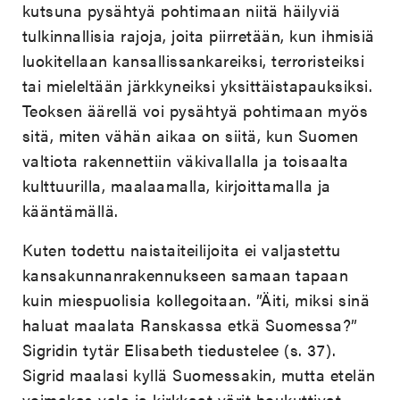
kutsuna pysähtyä pohtimaan niitä häilyviä
tulkinnallisia rajoja, joita piirretään, kun ihmisiä
luokitellaan kansallissankareiksi, terroristeiksi
tai mieleltään järkkyneiksi yksittäistapauksiksi.
Teoksen äärellä voi pysähtyä pohtimaan myös
sitä, miten vähän aikaa on siitä, kun Suomen
valtiota rakennettiin väkivallalla ja toisaalta
kulttuurilla, maalaamalla, kirjoittamalla ja
kääntämällä.
Kuten todettu naistaiteilijoita ei valjastettu
kansakunnanrakennukseen samaan tapaan
kuin miespuolisia kollegoitaan. ”Äiti, miksi sinä
haluat maalata Ranskassa etkä Suomessa?”
Sigridin tytär Elisabeth tiedustelee (s. 37).
Sigrid maalasi kyllä Suomessakin, mutta etelän
voimakas valo ja kirkkaat värit houkuttivat