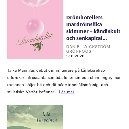
Drömhotellets
mardrömslika
skimmer – kändiskult
och senkapital…
DANIEL WICKSTRÖM
GRÖNROOS
17.6.2026
Taika Mannilas debut om influerare på kärleksrehab
utforskar intressanta samtida fenomen och stämningar, men
romanen böljar hit och dit både innehållsmässigt och
stilistiskt. Varför befinner…
Läs mer