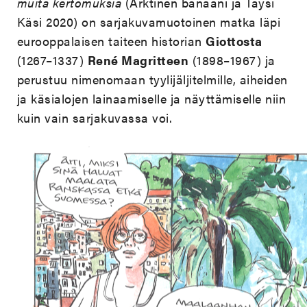
muita kertomuksia
(Arktinen banaani ja Täysi
Käsi 2020) on sarjakuvamuotoinen matka läpi
eurooppalaisen taiteen historian
Giottosta
(1267–1337)
René Magritteen
(1898–1967) ja
perustuu nimenomaan tyylijäljitelmille, aiheiden
ja käsialojen lainaamiselle ja näyttämiselle niin
kuin vain sarjakuvassa voi.