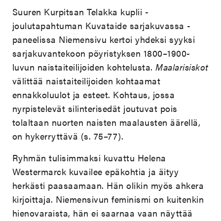
Suuren Kurpitsan Telakka kuplii -
joulutapahtuman Kuvataide sarjakuvassa -
paneelissa Niemensivu kertoi yhdeksi syyksi
sarjakuvantekoon pöyristyksen 1800–1900-
luvun naistaiteilijoiden kohtelusta.
Maalarisiskot
välittää naistaiteilijoiden kohtaamat
ennakkoluulot ja esteet. Kohtaus, jossa
nyrpistelevät silinterisedät joutuvat pois
tolaltaan nuorten naisten maalausten äärellä,
on hykerryttävä (s. 75–77).
Ryhmän tulisimmaksi kuvattu Helena
Westermarck kuvailee epäkohtia ja äityy
herkästi paasaamaan. Hän olikin myös ahkera
kirjoittaja. Niemensivun feminismi on kuitenkin
hienovaraista, hän ei saarnaa vaan näyttää