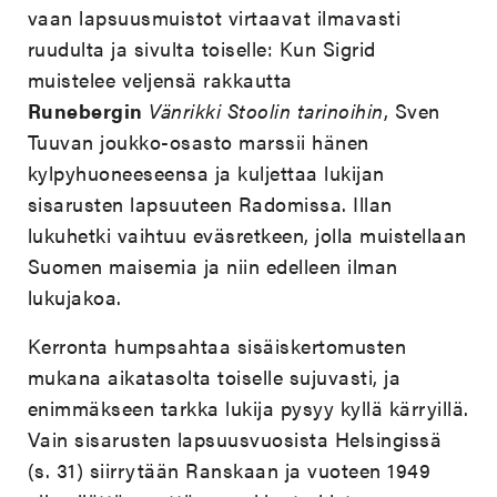
vaan lapsuusmuistot virtaavat ilmavasti
ruudulta ja sivulta toiselle: Kun Sigrid
muistelee veljensä rakkautta
Runebergin
Vänrikki Stoolin tarinoihin
, Sven
Tuuvan joukko-osasto marssii hänen
kylpyhuoneeseensa ja kuljettaa lukijan
sisarusten lapsuuteen Radomissa. Illan
lukuhetki vaihtuu eväsretkeen, jolla muistellaan
Suomen maisemia ja niin edelleen ilman
lukujakoa.
Kerronta humpsahtaa sisäiskertomusten
mukana aikatasolta toiselle sujuvasti, ja
enimmäkseen tarkka lukija pysyy kyllä kärryillä.
Vain sisarusten lapsuusvuosista Helsingissä
(s. 31) siirrytään Ranskaan ja vuoteen 1949