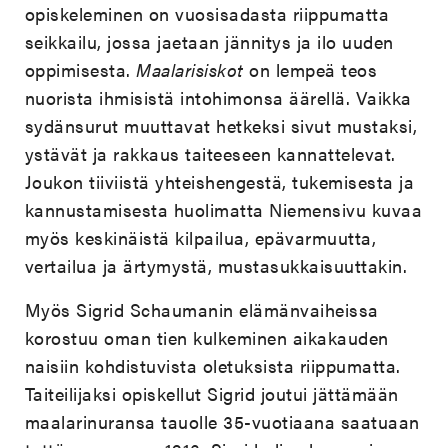
opiskeleminen on vuosisadasta riippumatta
seikkailu, jossa jaetaan jännitys ja ilo uuden
oppimisesta.
Maalarisiskot
on lempeä teos
nuorista ihmisistä intohimonsa äärellä. Vaikka
sydänsurut muuttavat hetkeksi sivut mustaksi,
ystävät ja rakkaus taiteeseen kannattelevat.
Joukon tiiviistä yhteishengestä, tukemisesta ja
kannustamisesta huolimatta Niemensivu kuvaa
myös keskinäistä kilpailua, epävarmuutta,
vertailua ja ärtymystä, mustasukkaisuuttakin.
Myös Sigrid Schaumanin elämänvaiheissa
korostuu oman tien kulkeminen aikakauden
naisiin kohdistuvista oletuksista riippumatta.
Taiteilijaksi opiskellut Sigrid joutui jättämään
maalarinuransa tauolle 35-vuotiaana saatuaan