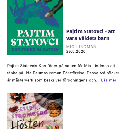
Pajtim Statovci - att
vara våldets barn
MIO LINDMAN
29.5.2026
Pajtim Statovcis Kon föder på natten får Mio Lindman att
tänka på Iida Raumas roman Förstörelse. Dessa två böcker
är mästerverk som beskriver försoningens och…
Läs mer