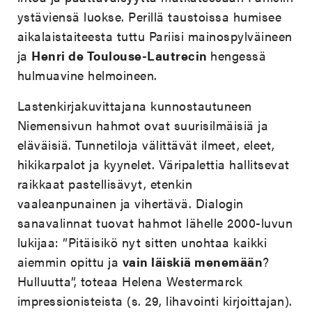
ystäviensä luokse. Perillä taustoissa humisee
aikalaistaiteesta tuttu Pariisi mainospylväineen
ja
Henri de Toulouse-Lautrecin
hengessä
hulmuavine helmoineen.
Lastenkirjakuvittajana kunnostautuneen
Niemensivun hahmot ovat suurisilmäisiä ja
eläväisiä. Tunnetiloja välittävät ilmeet, eleet,
hikikarpalot ja kyynelet. Väripalettia hallitsevat
raikkaat pastellisävyt, etenkin
vaaleanpunainen ja vihertävä. Dialogin
sanavalinnat tuovat hahmot lähelle 2000-luvun
lukijaa: ”Pitäisikö nyt sitten unohtaa kaikki
aiemmin opittu ja
vain läiskiä menemään
?
Hulluutta”, toteaa Helena Westermarck
impressionisteista (s. 29, lihavointi kirjoittajan).