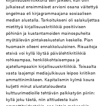
julkaissut ensimmäiset arvioni osana väitettyä
ongelmaa eli kirjagrammaajana sosiaalisen
median alustalla. Tarkoitukseni oli salakuljettaa
mietittyä kirjallisuuskritiikkiä positiivisen
pöhinän ja kustantamoiden mainospuheita
myötäilevän pintakeskustelun keskelle. Pian
huomasin olleeni ennakkoluuloinen. Risuaitoja
etsivä voi kyllä löytää päivälehtikritiikkiä
rohkeampaa, henkilökohtaisempaa ja
ajatellumpaakin kirjallisuuskritiikkiä. Toisaalta
vasta laajempi mediajulkisuus leipoo kriitikon
ammattinimikkeen. Kapitalismin kylmä koura
kuljetti minut alustataloudesta
kulttuurimedioille tehtävän palkkatyön piiriin:
kyllä joku tästä, niin alttiudesta kuin
ammattitaidostakin, saa jotain maksaakin.