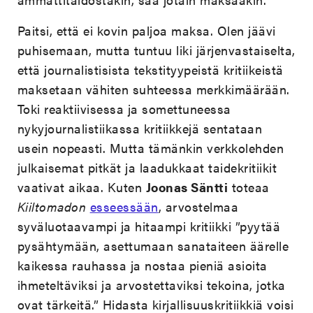
Paitsi, että ei kovin paljoa maksa. Olen jäävi
puhisemaan, mutta tuntuu liki järjenvastaiselta,
että journalistisista tekstityypeistä kritiikeistä
maksetaan vähiten suhteessa merkkimäärään.
Toki reaktiivisessa ja somettuneessa
nykyjournalistiikassa kritiikkejä sentataan
usein nopeasti. Mutta tämänkin verkkolehden
julkaisemat pitkät ja laadukkaat taidekritiikit
vaativat aikaa. Kuten
Joonas Säntti
toteaa
Kiiltomadon
esseessään
, arvostelmaa
syväluotaavampi ja hitaampi kritiikki ”pyytää
pysähtymään, asettumaan sanataiteen äärelle
kaikessa rauhassa ja nostaa pieniä asioita
ihmeteltäviksi ja arvostettaviksi tekoina, jotka
ovat tärkeitä.” Hidasta kirjallisuuskritiikkiä voisi