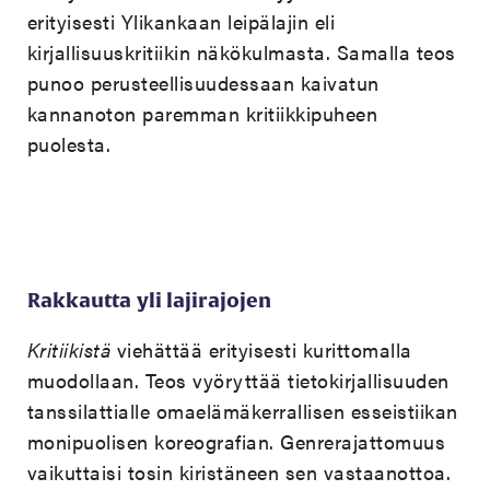
erityisesti Ylikankaan leipälajin eli
kirjallisuuskritiikin näkökulmasta. Samalla teos
punoo perusteellisuudessaan kaivatun
kannanoton paremman kritiikkipuheen
puolesta.
Rakkautta yli lajirajojen
Kritiikistä
viehättää erityisesti kurittomalla
muodollaan. Teos vyöryttää tietokirjallisuuden
tanssilattialle omaelämäkerrallisen esseistiikan
monipuolisen koreografian. Genrerajattomuus
vaikuttaisi tosin kiristäneen sen vastaanottoa.