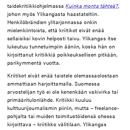
taidekritiikkiohjelmassa
Kuinka monta tähteä?
,
johon myös Ylikangasta haastateltiin.
Henkilöbrändien ylitarjonnassa onkin
mielenkiintoista, että kriitikot eivät enää
sellaisiksi kovin helposti taivu. Ylikangas itse
lukeutuu tunnetuimpiin ääniin, koska hän on
kirjoittanut kritiikkiä poikkeuksellisen pitkään,
parikymmentä vuotta.
Kriitikot eivät enää taistele olemassaolostaan
ammattiaan harjoittamalla. Suomessa
arvostelijan työ ei ole kenenkään vakivirka tai
primääritulonlähde. Kritiikki kuuluu
kulttuurijournalismin piiriin, mutta – freelance-
pohjalta tai muiden toimitustöidensä ohessa
kirjoittava – kriitikko välitilaan. Ylikangas