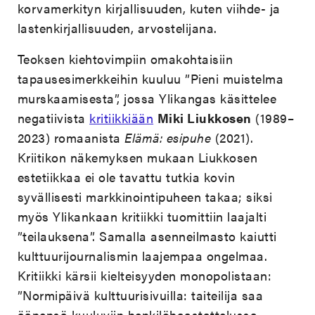
korvamerkityn kirjallisuuden, kuten viihde- ja
lastenkirjallisuuden, arvostelijana.
Teoksen kiehtovimpiin omakohtaisiin
tapausesimerkkeihin kuuluu ”Pieni muistelma
murskaamisesta”, jossa Ylikangas käsittelee
negatiivista
kritiikkiään
Miki Liukkosen
(1989–
2023) romaanista
Elämä: esipuhe
(2021).
Kriitikon näkemyksen mukaan Liukkosen
estetiikkaa ei ole tavattu tutkia kovin
syvällisesti markkinointipuheen takaa; siksi
myös Ylikankaan kritiikki tuomittiin laajalti
”teilauksena”. Samalla asenneilmasto kaiutti
kulttuurijournalismin laajempaa ongelmaa.
Kritiikki kärsii kielteisyyden monopolistaan:
”Normipäivä kulttuurisivuilla: taiteilija saa
äänensä kuuluviin henkilöhaastattelussa,