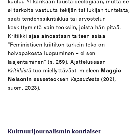
kuuluu Ylikankaan taustaideologiaan, mutta se
ei tarkoita vastuuta tekijän tai lukijan tunteista,
saati tendenssikritiikkiä tai arvostelun
keskittymistä vain teoksiin, joista hän pitää.
Kritiikki ajaa ainoastaan taiteen asiaa:
”Feministisen kriitikon tärkein teko on
hoivapakosta luopuminen – ei sen
laajentaminen” (s. 259). Ajattelussaan
Kritiikistä
tuo miellyttävästi mieleen
Maggie
Nelsonin
esseeteoksen
Vapaudesta
(2021,
suom. 2023).
Kulttuurijournalismin kontiaiset