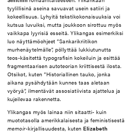
tyylillisinä aseina savuavat usein satiiri ja
kokeellisuus. Lyhyitä tekstikokonaisuuksia voi
kutsua luvuiksi, mutta joukkoon sirottuu myös
vaikkapa lyyrisiä esseitä. Ylikangas esimerkiksi
luo näyttämöohjeet ”Sankarikriitikon
murhenäytelmälle”, pöllyttää lukkiutunutta
teos-käsitettä typografisin kokeiluin ja esittää
fragmentaarisen autoteorian kriittisestä ilosta.
Otsikot, kuten ”Historiallinen tauko, jonka
aikana pysähdytään kunnes taas aletaan
vyöryä”, ilmentävät assosiatiivista ajattelua ja
kujeilevaa rakennetta.
Ylikangas myös lainaa niin sitaatti- kuin
muototasolla amerikkalaisesta ja feministisestä
memoir
-kirjallisuudesta, kuten
Elizabeth