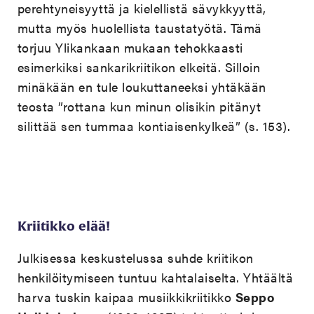
perehtyneisyyttä ja kielellistä sävykkyyttä,
mutta myös huolellista taustatyötä. Tämä
torjuu Ylikankaan mukaan tehokkaasti
esimerkiksi sankarikriitikon elkeitä. Silloin
minäkään en tule loukuttaneeksi yhtäkään
teosta ”rottana kun minun olisikin pitänyt
silittää sen tummaa kontiaisenkylkeä” (s. 153).
Kriitikko elää!
Julkisessa keskustelussa suhde kriitikon
henkilöitymiseen tuntuu kahtalaiselta. Yhtäältä
harva tuskin kaipaa musiikkikriitikko
Seppo