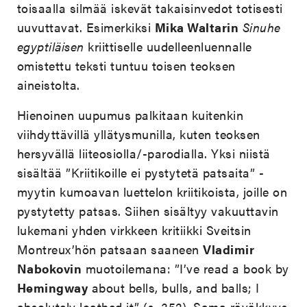
toisaalla silmää iskevät takaisinvedot totisesti
uuvuttavat. Esimerkiksi
Mika Waltarin
Sinuhe
egyptiläisen
kriittiselle uudelleenluennalle
omistettu teksti tuntuu toisen teoksen
aineistolta.
Hienoinen uupumus palkitaan kuitenkin
viihdyttävillä yllätysmunilla, kuten teoksen
hersyvällä liiteosiolla/-parodialla. Yksi niistä
sisältää ”Kriitikoille ei pystytetä patsaita” -
myytin kumoavan luettelon kriitikoista, joille on
pystytetty patsas. Siihen sisältyy vakuuttavin
lukemani yhden virkkeen kritiikki Sveitsin
Montreux’hön patsaan saaneen
Vladimir
Nabokovin
muotoilemana: ”I’ve read a book by
Hemingway
about bells, bulls, and balls; I
absolutely loathed it” (s. 352). Sama räväkkyys