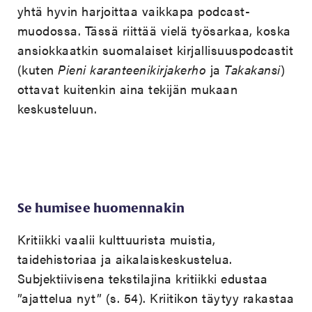
yhtä hyvin harjoittaa vaikkapa podcast-
muodossa. Tässä riittää vielä työsarkaa, koska
ansiokkaatkin suomalaiset kirjallisuuspodcastit
(kuten
Pieni karanteenikirjakerho
ja
Takakansi
)
ottavat kuitenkin aina tekijän mukaan
keskusteluun.
Se humisee huomennakin
Kritiikki vaalii kulttuurista muistia,
taidehistoriaa ja aikalaiskeskustelua.
Subjektiivisena tekstilajina kritiikki edustaa
”ajattelua nyt” (s. 54). Kriitikon täytyy rakastaa