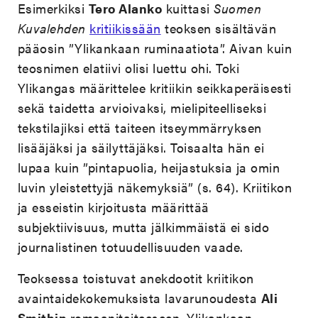
Esimerkiksi
Tero Alanko
kuittasi
Suomen
Kuvalehden
kritiikissään
teoksen sisältävän
pääosin ”Ylikankaan ruminaatiota”. Aivan kuin
teosnimen elatiivi olisi luettu ohi. Toki
Ylikangas määrittelee kritiikin seikkaperäisesti
sekä taidetta arvioivaksi, mielipiteelliseksi
tekstilajiksi että taiteen itseymmärryksen
lisääjäksi ja säilyttäjäksi. Toisaalta hän ei
lupaa kuin ”pintapuolia, heijastuksia ja omin
luvin yleistettyjä näkemyksiä” (s. 64). Kriitikon
ja esseistin kirjoitusta määrittää
subjektiivisuus, mutta jälkimmäistä ei sido
journalistinen totuudellisuuden vaade.
Teoksessa toistuvat anekdootit kriitikon
avaintaidekokemuksista lavarunoudesta
Ali
Smithin
romaanitaiteeseen. Ylikankaan