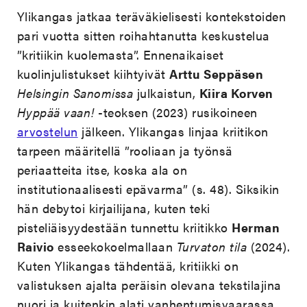
Ylikangas jatkaa teräväkielisesti kontekstoiden
pari vuotta sitten roihahtanutta keskustelua
”kritiikin kuolemasta”. Ennenaikaiset
kuolinjulistukset kiihtyivät
Arttu Seppäsen
Helsingin Sanomissa
julkaistun,
Kiira Korven
Hyppää vaan!
-teoksen (2023) rusikoineen
arvostelun
jälkeen. Ylikangas linjaa kriitikon
tarpeen määritellä ”rooliaan ja työnsä
periaatteita itse, koska ala on
institutionaalisesti epävarma” (s. 48). Siksikin
hän debytoi kirjailijana, kuten teki
pisteliäisyydestään tunnettu kriitikko
Herman
Raivio
esseekokoelmallaan
Turvaton tila
(2024).
Kuten Ylikangas tähdentää, kritiikki on
valistuksen ajalta peräisin olevana tekstilajina
nuori ja kuitenkin alati vanhentumisvaarassa.