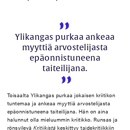
Ylikangas purkaa ankeaa
myyttiä arvostelijasta
epäonnistuneena
taiteilijana.
Toisaalta Ylikangas purkaa jokaisen kriitikon
tuntemaa ja ankeaa myyttiä arvostelijasta
epäonnistuneena taiteilijana. Hän on aina
halunnut olla mieluummin kriitikko. Runsas ja
rönsyilevä
Kritiikistä
keskittyy taidekritiikkiin