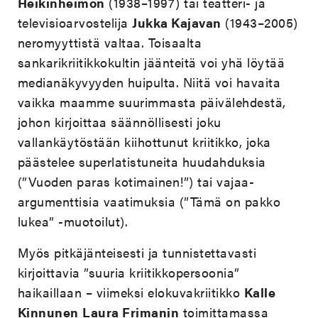
Heikinheimon
(1938–1997) tai teatteri- ja
televisioarvostelija
Jukka Kajavan
(1943–2005)
neromyyttistä valtaa. Toisaalta
sankarikriitikkokultin jäänteitä voi yhä löytää
medianäkyvyyden huipulta. Niitä voi havaita
vaikka maamme suurimmasta päivälehdestä,
johon kirjoittaa säännöllisesti joku
vallankäytöstään kiihottunut kriitikko, joka
päästelee superlatistuneita huudahduksia
(”Vuoden paras kotimainen!”) tai vajaa-
argumenttisia vaatimuksia (”Tämä on pakko
lukea” -muotoilut).
Myös pitkäjänteisesti ja tunnistettavasti
kirjoittavia ”suuria kriitikkopersoonia”
haikaillaan – viimeksi elokuvakriitikko
Kalle
Kinnunen
Laura Frimanin
toimittamassa