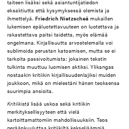
taiteen lisäksi sekä asiantuntijatiedon
eksaktiutta että kysymyksessä olemista ja
ihmettelyä.
Friedrich Nietzscheä
mukaillen
lukemisen epäluotettavuuteen on luotettava ja
rakastettava paitsi taidetta, myös elämää
ongelmana. Kirjallisuutta arvostelemalla voi
sublimoida perustan katoamisen, mutta se ei
tarkoita passivoitumista: jokainen tekstin
tulkinta muuttuu luomisen aktiksi. Ylikangas
nostaakin kritiikin kirjallisuudenlajiksi muiden
joukkoon, mikä on mielestäni hänen teoksensa
suurimpia ansioita.
Kritiikistä
lisää uskoa sekä kritiikin
merkityksellisyyteen että vielä
kartoittamattomiin mahdollisuuksiin. Teos
peräänkuuluttaa kritiikiltä kekseliäämpiä