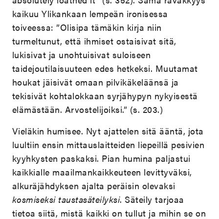
kaikuu Ylikankaan lempeän ironisessa
toiveessa:
”Olisipa tämäkin kirja niin
turmeltunut, että ihmiset ostaisivat sitä,
lukisivat ja unohtuisivat suloiseen
taidejoutilaisuuteen edes hetkeksi. Muutamat
houkat jäisivät omaan pilvikäkeläänsä ja
tekisivät kohtalokkaan syrjähypyn nykyisestä
elämästään. Arvostelijoiksi.” (s. 203.)
Vieläkin humisee. Nyt ajattelen sitä ääntä, jota
luultiin ensin mittauslaitteiden liepeillä pesivien
kyyhkysten paskaksi. Pian humina paljastui
kaikkialle maailmankaikkeuteen levittyväksi,
alkuräjähdyksen ajalta peräisin olevaksi
kosmiseksi taustasäteilyksi
. Säteily tarjoaa
tietoa siitä, mistä kaikki on tullut ja mihin se on