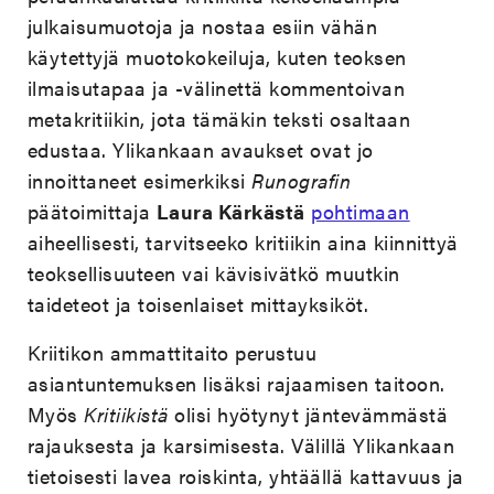
julkaisumuotoja ja nostaa esiin vähän
käytettyjä muotokokeiluja, kuten teoksen
ilmaisutapaa ja -välinettä kommentoivan
metakritiikin, jota tämäkin teksti osaltaan
edustaa. Ylikankaan avaukset ovat jo
innoittaneet esimerkiksi
Runografin
päätoimittaja
Laura Kärkästä
pohtimaan
aiheellisesti, tarvitseeko kritiikin aina kiinnittyä
teoksellisuuteen vai kävisivätkö muutkin
taideteot ja toisenlaiset mittayksiköt.
Kriitikon ammattitaito perustuu
asiantuntemuksen lisäksi rajaamisen taitoon.
Myös
Kritiikistä
olisi hyötynyt jäntevämmästä
rajauksesta ja karsimisesta. Välillä Ylikankaan
tietoisesti lavea roiskinta, yhtäällä kattavuus ja