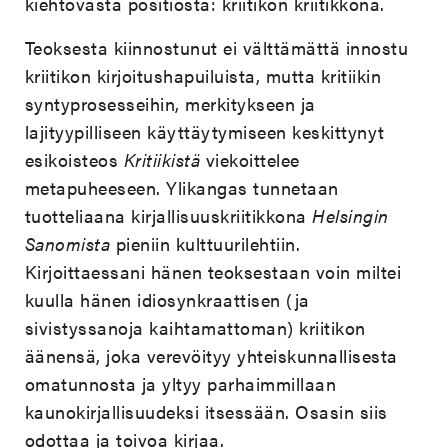
kiehtovasta positiosta: kriitikon kriitikkona.
Teoksesta kiinnostunut ei välttämättä innostu
kriitikon kirjoitushapuiluista, mutta kritiikin
syntyprosesseihin, merkitykseen ja
lajityypilliseen käyttäytymiseen keskittynyt
esikoisteos
Kritiikistä
viekoittelee
metapuheeseen. Ylikangas tunnetaan
tuotteliaana kirjallisuuskriitikkona
Helsingin
Sanomista
pieniin kulttuurilehtiin.
Kirjoittaessani hänen teoksestaan voin miltei
kuulla hänen idiosynkraattisen (ja
sivistyssanoja kaihtamattoman) kriitikon
äänensä, joka verevöityy yhteiskunnallisesta
omatunnosta ja yltyy parhaimmillaan
kaunokirjallisuudeksi itsessään. Osasin siis
odottaa ja toivoa kirjaa.