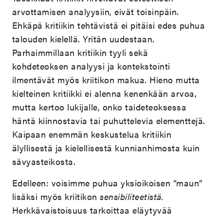
arvottamisen analyysiin, eivät toisinpäin.
Ehkäpä kritiikin tehtävistä ei pitäisi edes puhua
talouden kielellä. Yritän uudestaan.
Parhaimmillaan kritiikin tyyli sekä
kohdeteoksen analyysi ja kontekstointi
ilmentävät myös kriitikon makua. Hieno mutta
kielteinen kritiikki ei alenna kenenkään arvoa,
mutta kertoo lukijalle, onko taideteoksessa
häntä kiinnostavia tai puhuttelevia elementtejä.
Kaipaan enemmän keskustelua kritiikin
älyllisestä ja kielellisestä kunnianhimosta kuin
sävyasteikosta.
Edelleen: voisimme puhua yksioikoisen ”maun”
lisäksi myös kriitikon
sensibiliteetistä.
Herkkävaistoisuus tarkoittaa eläytyvää