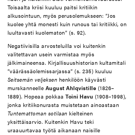
Toisaalta kriisi kuuluu paitsi kritiikin
alkusointuun, myös perusolemukseen: ”Jos
kuolee yhtä monesti kuin runous tai kritiikki, on
luultavasti kuolematon” (s. 92).
Negatiivisilla arvosteluilla voi kuitenkin
valitettavan usein varmistaa myös
jälkimaineensa. Kirjallisuushistorian kultamitali
”väärässäolemissarjassa” (s. 235) kuuluu
Seitsemän veljeksen
henkilöön käyvästi
murskanneelle
August Ahlqvistille
(1826–
1889). Hopeaa pokkaa
Toini Havu
(1908–1998),
jonka kritiikonurasta muistetaan ainoastaan
Tuntemattoman sotilaan
kielteinen
yksittäisarvio. Kuitenkin Havu teki
uraauurtavaa työtä aikanaan naisille