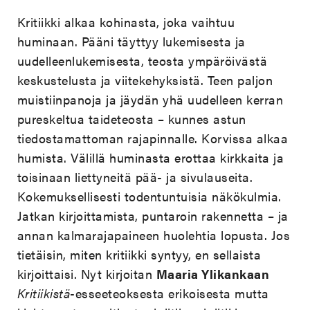
Kritiikki alkaa kohinasta, joka vaihtuu
huminaan. Pääni täyttyy lukemisesta ja
uudelleenlukemisesta, teosta ympäröivästä
keskustelusta ja viitekehyksistä. Teen paljon
muistiinpanoja ja jäydän yhä uudelleen kerran
pureskeltua taideteosta – kunnes astun
tiedostamattoman rajapinnalle. Korvissa alkaa
humista. Välillä huminasta erottaa kirkkaita ja
toisinaan liettyneitä pää- ja sivulauseita.
Kokemuksellisesti todentuntuisia näkökulmia.
Jatkan kirjoittamista, puntaroin rakennetta – ja
annan kalmarajapaineen huolehtia lopusta. Jos
tietäisin, miten kritiikki syntyy, en sellaista
kirjoittaisi. Nyt kirjoitan
Maaria Ylikankaan
Kritiikistä
-esseeteoksesta erikoisesta mutta