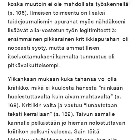
koska muutoin ei ole mahdollista työskennellä”
(s. 105). Ilmeisen toimeentulon lisäksi
taidejournalismin apurahat myös nähdäkseni
lisäävät aliarvostetun työn legitimiteettiä:
ensimmäinen pikkarainen kritiikkiapurahani oli
nopeasti syöty, mutta ammatillisen
itseluottamukseni kannalta tunnustus oli
pitkävaikutteisempi.
Ylikankaan mukaan kuka tahansa voi olla
kriitikko, mikä ei kuulosta hänestä ”niinkään
huolestuttavalta kuin aivan mahtavalta” (s.
168). Kritiikin valta ja vastuu ”lunastetaan
teksti kerrallaan” (s. 169). Taivun samalle
kannalle pelkästään jo hieman nolostuttavan
kriitikon polkuni valossa. Sain töitä
kirjallisuuskriitikkona sen jälkeen, kun olin