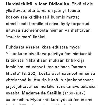
Hardwickiltä
ja
Joan Didionilta
. Ehkä ei ole
yllättävää, että tämä on jäänyt teosta
koskevissa kritiikeissä huomioimatta;
oireellisesti termille ei edes löydy tarpeeksi
istuvaa suomennosta hieman vanhahtavan
”muistelman” lisäksi.
Puhdasta esseistiikkaa edustaa myös
Ylikankaan oivaltava päivitys feministisestä
kritiikistä. Ylikankaan mukaan kritiikki ja
feminismi edustavat itse asiassa ”samaa
lihasta” (s. 252), koska ovat saaneet nimensä
yhteisessä kulttuuripiirissä ja ajankohdassa;
jäljet johtavat esimerkiksi ranskansveitsiläisen
esseisti
Madame de Staëlin
(1766–1817)
salonkeihin. Myös kriitikon työssä feminismi