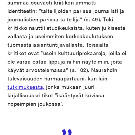
summaa osuvasti kriitikon ammatti-
identiteetin: ”taiteilijoiden parissa journalisti ja
journalistien parissa taiteilija” (s. 49). Toki
kriitikko nauttii etuoikeuksista, kuten julkisesta
vallasta ja useimmiten korkeakoulutuksen
tuomasta asiantuntijavallasta. Toisaalta
kriitikot ovat ”usein kulttuuriprekaareja, joilla ei
ole varaa ostaa lippuja niihin näytelmiin, joita
käyvät arvostelemassa” (s. 102). Naurahdin
tulevaisuuden harmaapartaani, kun luin
tutkimuksesta,
jonka mukaan juuri
kirjallisuuskriitikot ”ikääntyvät kuvissa
nopeimpien joukossa”.