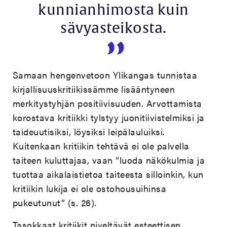
kunnianhimosta kuin
sävyasteikosta.
Samaan hengenvetoon Ylikangas tunnistaa
kirjallisuuskritiikissämme lisääntyneen
merkitystyhjän positiivisuuden. Arvottamista
korostava kritiikki tylstyy juonitiivistelmiksi ja
taideuutisiksi, löysiksi leipälauluiksi.
Kuitenkaan kritiikin tehtävä ei ole palvella
taiteen kuluttajaa, vaan ”luoda näkökulmia ja
tuottaa aikalaistietoa taiteesta silloinkin, kun
kritiikin lukija ei ole ostohousuihinsa
pukeutunut” (s. 26).
Tasokkaat kritiikit niveltävät esteettisen