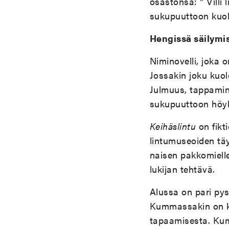
osastonsa: ” Villi 
sukupuuttoon kuoll
Hengissä säilymis
Niminovelli, joka
Jossakin joku kuol
Julmuus, tappamin
sukupuuttoon höyh
Keihäslintu
on fikt
lintumuseoiden täy
naisen pakkomielle
lukijan tehtävä.
Alussa on pari py
Kummassakin on ky
tapaamisesta. Ku