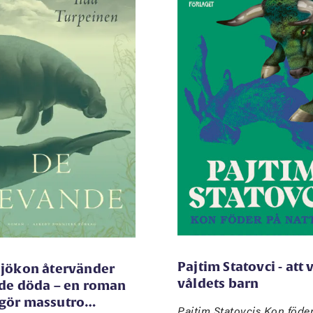
Pajtim Statovci - att 
sjökon återvänder
våldets barn
 de döda – en roman
gör massutro…
Pajtim Statovcis Kon föde