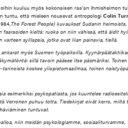
noihin kuuluu myös kokonaisen raa’an ihmisheimon t
n tuntu, että mieleen nousevat antropologi
Colin Tur
1984,
The Forest People) kuvaukset Sudanin heimoista, n
faaraoiden kieltä: ruoka on niin vähissä, että äidit hy
arteen sylilapsia, jotka ovat liian painavia, tiellä.
ankarat myös Suomen työpaikoilla. Kyynärpäätaktiika
näkymätöntä: sillä tavoin pääsee itse päsmäriksi. Toin
u-tarinoista koskee yliopistomaailmaa, toinen naistyöpa
ia esimerkiksi psykopatiasta, jos kuuntelee radioesite
ttä Verronen puhuu totta. Tiedekirjat eivät kerro, miltä
häviäminen tuntuvat.
alloa, niin meidän psykologiamme, sosiaaliturvamme,