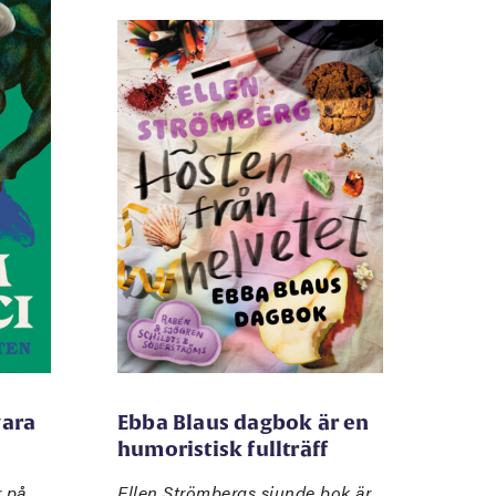
vara
Ebba Blaus dagbok är en
humoristisk fullträff
r på
Ellen Strömbergs sjunde bok är