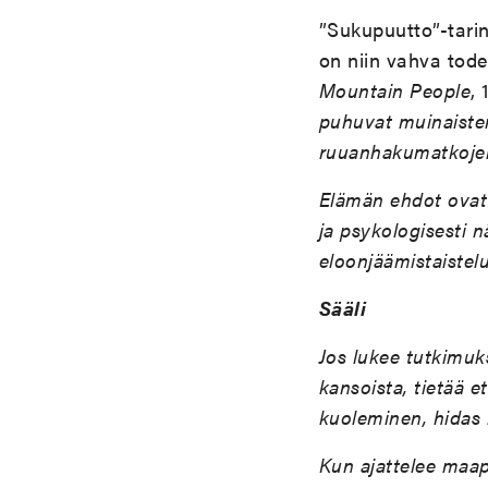
”Sukupuutto”-tari
on niin vahva tode
Mountain People
, 
puhuvat muinaisten 
ruuanhakumatkojen v
Elämän ehdot ovat 
ja psykologisesti 
eloonjäämistaistel
Sääli
Jos lukee tutkimuks
kansoista, tietää e
kuoleminen, hidas 
Kun ajattelee maap