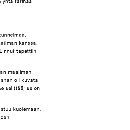
n yhtä tarinaa
 tunnelmaa.
aailman kanssa.
innut tapettiin
mään maailman
ushan oli kuvata
e selittää; se on
tustuu kuolemaan.
uden