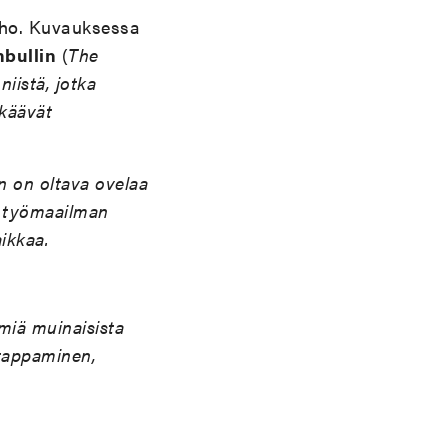
uho. Kuvauksessa
nbullin
(
The
iistä, jotka
lkäävät
n on oltava ovelaa
en työmaailman
ikkaa.
lmiä muinaisista
 tappaminen,