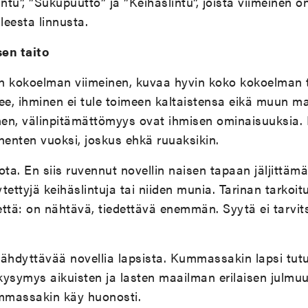
lintu”, ”Sukupuutto” ja ”Keihäslintu”, joista viimeinen o
eesta linnusta.
en taito
 on kokoelman viimeinen, kuvaa hyvin koko kokoelman
ee, ihminen ei tule toimeen kaltaistensa eikä muun m
en, välinpitämättömyys ovat ihmisen ominaisuuksia. L
enten vuoksi, joskus ehkä ruuaksikin.
iota. En siis ruvennut novellin naisen tapaan jäljittä
tettyjä keihäslintuja tai niiden munia. Tarinan tarkoit
ttä: on nähtävä, tiedettävä enemmän. Syytä ei tarvits
sähdyttävää novellia lapsista. Kummassakin lapsi tu
symys aikuisten ja lasten maailman erilaisen julmu
mmassakin käy huonosti.