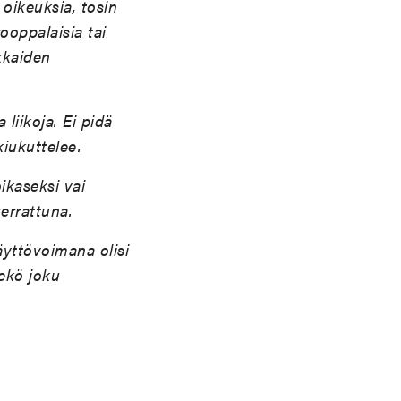
oikeuksia, tosin
ooppalaisia tai
kkaiden
liikoja. Ei pidä
kiukuttelee.
ikaseksi vai
verrattuna.
äyttövoimana olisi
eekö joku