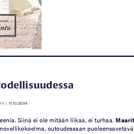
todellisuudessa
OMA
|
11.10.2004
eenia. Siinä ei ole mitään liikaa, ei turhaa.
Maari
novellikokoelma, outoudessaan puoleensavetävä. 