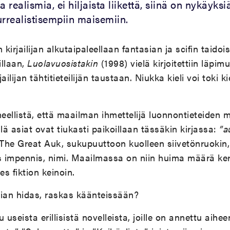
 realismia, ei hiljaista liikettä, siinä on nykäyksi
urrealistisempiin maisemiin.
 kirjailijan alkutaipaleellaan fantasian ja scifin taido
illaan,
Luolavuosistakin
(1998) vielä kirjoitettiin läpimu
jailijan tähtitieteilijän taustaan. Niukka kieli voi toki ki
meellistä, että maailman ihmettelijä luonnontieteiden 
yllä asiat ovat tiukasti paikoillaan tässäkin kirjassa:
”a
 The Great Auk, sukupuuttoon kuolleen siivetönruokin, i
s impennis, nimi. Maailmassa on niin huima määrä kerr
es fiktion keinoin.
liian hidas, raskas käänteissään?
 useista erillisistä novelleista, joille on annettu ai