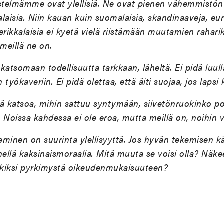
stelmämme ovat ylellisiä. Ne ovat pienen vähemmistön 
alaisia. Niin kauan kuin suomalaisia, skandinaaveja, eur
erikkalaisia ei kyetä vielä riistämään muutamien rahari
 meillä ne on.
atsomaan todellisuutta tarkkaan, läheltä. Ei pidä luulla 
työkaveriin. Ei pidä olettaa, että äiti suojaa, jos lapsi 
ä katsoa, mihin sattuu syntymään, siivetönruokinko po
. Noissa kahdessa ei ole eroa, mutta meillä on, noihin 
minen on suurinta ylellisyyttä. Jos hyvän tekemisen k
ähellä kaksinaismoraalia. Mitä muuta se voisi olla? Näk
kiksi pyrkimystä oikeudenmukaisuuteen?