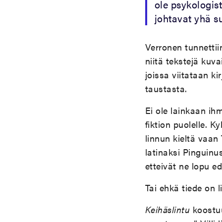
ole psykologista
johtavat yhä s
Verronen tunnettiin
niitä tekstejä kuva
joissa viitataan kir
taustasta.
Ei ole lainkaan ih
fiktion puolelle. K
linnun kieltä vaan
latinaksi Pinguinu
etteivät ne lopu ed
Tai ehkä tiede on 
Keihäslintu
koostuu