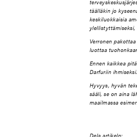
terveyskeskusjärje
täälläkin jo kyseen
keskiluokkaisia am
ylellistyttämiseksi,
Verronen pakottaa k
luottaa tuohonkaan 
Ennen kaikkea pitä
Darfuriin ihmiseksi
Hyvyys, hyvän teke
sääli, se on aina l
maailmassa esimer
Dela artikeln: