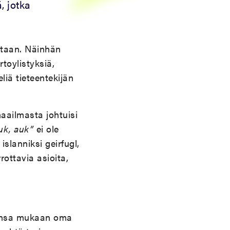
ä, jotka
istaan. Näinhän
rtoylistyksiä,
eliä tieteentekijän
maailmasta johtuisi
uk, auk”
ei ole
slanniksi geirfugl,
ottavia asioita,
heensa mukaan oma