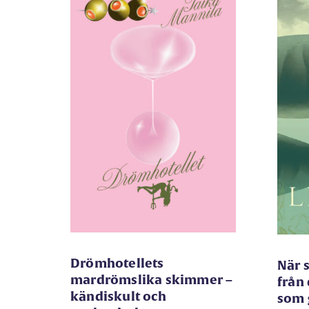
Drömhotellets
När 
mardrömslika skimmer –
från
kändiskult och
som 