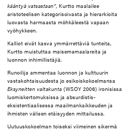
kääntyä vatsastaan”
, Kurtto maalailee
aristoteelisen kategorisoivasta ja hierarkioita
luovasta harmaasta möhkäleestä vapaan
vyöhykkeen.
Kalliot eivät kasva ymmärrettäviä tunteita,
Kurtto muistuttaa maisemamaalareita ja
luonnon inhimillistäjiä.
Runoilija ammentaa luonnon ja kulttuurin
vastakohtaisuudesta jo esikoiskokoelmansa
Eksyneitten valtakunta
(WSOY 2006) ironisissa
luomiskertomuksissa ja absurdistis-
eksistentiaalisessa maailmankaikkeuden ja
ihmisten välisen etäisyyden mittailussa.
Uutuuskokoelman toiseksi viimeinen sikermä