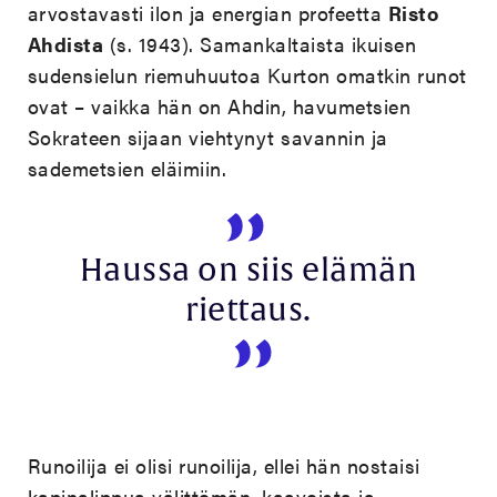
arvostavasti ilon ja energian profeetta
Risto
Ahdista
(s. 1943). Samankaltaista ikuisen
sudensielun riemuhuutoa Kurton omatkin runot
ovat – vaikka hän on Ahdin, havumetsien
Sokrateen sijaan viehtynyt savannin ja
sademetsien eläimiin.
Haussa on siis elämän
riettaus.
Runoilija ei olisi runoilija, ellei hän nostaisi
kapinalippua välittömän, kaavoista ja