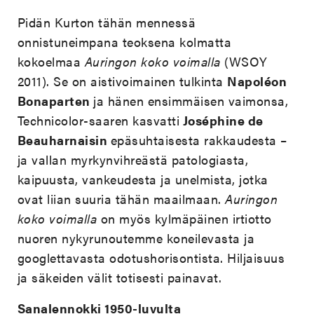
Pidän Kurton tähän mennessä
onnistuneimpana teoksena kolmatta
kokoelmaa
Auringon koko voimalla
(WSOY
2011). Se on aistivoimainen tulkinta
Napoléon
Bonaparten
ja hänen ensimmäisen vaimonsa,
Technicolor-saaren kasvatti
Joséphine de
Beauharnaisin
epäsuhtaisesta rakkaudesta –
ja vallan myrkynvihreästä patologiasta,
kaipuusta, vankeudesta ja unelmista, jotka
ovat liian suuria tähän maailmaan.
Auringon
koko voimalla
on myös kylmäpäinen irtiotto
nuoren nykyrunoutemme koneilevasta ja
googlettavasta odotushorisontista. Hiljaisuus
ja säkeiden välit totisesti painavat.
Sanalennokki 1950-luvulta