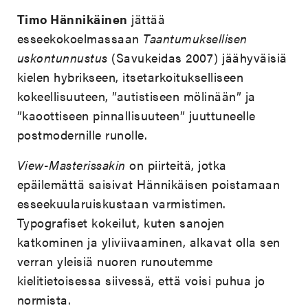
Timo Hännikäinen
jättää
esseekokoelmassaan
Taantumuksellisen
uskontunnustus
(Savukeidas 2007) jäähyväisiä
kielen hybrikseen, itsetarkoitukselliseen
kokeellisuuteen, ”autistiseen mölinään” ja
”kaoottiseen pinnallisuuteen” juuttuneelle
postmodernille runolle.
View-Masterissakin
on piirteitä, jotka
epäilemättä saisivat Hännikäisen poistamaan
esseekuularuiskustaan varmistimen.
Typografiset kokeilut, kuten sanojen
katkominen ja yliviivaaminen, alkavat olla sen
verran yleisiä nuoren runoutemme
kielitietoisessa siivessä, että voisi puhua jo
normista.