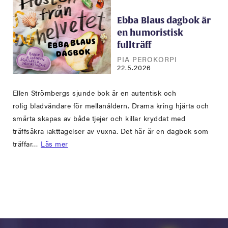
Ebba Blaus dagbok är
en humoristisk
fullträff
PIA PEROKORPI
22.5.2026
Ellen Strömbergs sjunde bok är en autentisk och
rolig bladvändare för mellanåldern. Drama kring hjärta och
smärta skapas av både tjejer och killar kryddat med
träffsäkra iakttagelser av vuxna. Det här är en dagbok som
träffar…
Läs mer