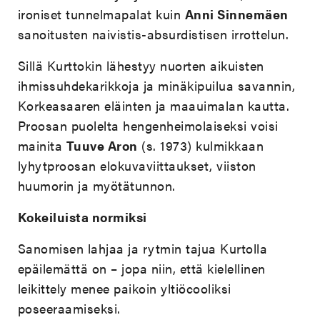
ironiset tunnelmapalat kuin
Anni Sinnemäen
sanoitusten naivistis-absurdistisen irrottelun.
Sillä Kurttokin lähestyy nuorten aikuisten
ihmissuhdekarikkoja ja minäkipuilua savannin,
Korkeasaaren eläinten ja maauimalan kautta.
Proosan puolelta hengenheimolaiseksi voisi
mainita
Tuuve Aron
(s. 1973) kulmikkaan
lyhytproosan elokuvaviittaukset, viiston
huumorin ja myötätunnon.
Kokeiluista normiksi
Sanomisen lahjaa ja rytmin tajua Kurtolla
epäilemättä on – jopa niin, että kielellinen
leikittely menee paikoin yltiöcooliksi
poseeraamiseksi.