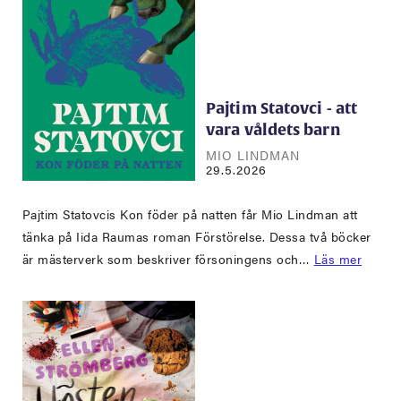
Pajtim Statovci - att
vara våldets barn
MIO LINDMAN
29.5.2026
Pajtim Statovcis Kon föder på natten får Mio Lindman att
tänka på Iida Raumas roman Förstörelse. Dessa två böcker
är mästerverk som beskriver försoningens och…
Läs mer