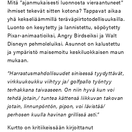
Mitä ”ajanmukaisesti luonnosta vieraantuneet”
ihmiset tekevät sitten kotona? Tappavat aikaa
yhä kekseliäämmillä teräväpiirtotodellisuuksilla.
Luonto on kesytetty ja lannistettu, söpöytetty
Pixar-animaatioiksi, Angry Birdseiksi ja Walt
Disneyn pehmoleluiksi. Asunnot on kalustettu
ja ympäristö maisemoitu keskiluokkaisen maun
mukaan.
”Harrastusmahdollisuudet sinisessä tyydyttävät,
virkkuukoukku viihtyy ja/ golfpallo työntyy
terhakkana taivaaseen. On niin hyvä kun voi
tehdä jotain,/ tuntea kättensä liikkuvan takovan
jotain, linnunpöntön, pipon, voi lävistää/
perhosen kuulla havinan grillissä asti.”
Kurtto on kritiikeissään kirjoittanut