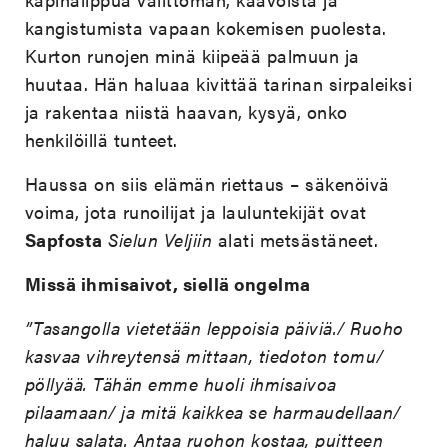
kangistumista vapaan kokemisen puolesta.
Kurton runojen minä kiipeää palmuun ja
huutaa. Hän haluaa kivittää tarinan sirpaleiksi
ja rakentaa niistä haavan, kysyä, onko
henkilöillä tunteet.
Haussa on siis elämän riettaus – säkenöivä
voima, jota runoilijat ja lauluntekijät ovat
Sapfosta
Sielun Veljiin
alati metsästäneet.
Missä ihmisaivot, siellä ongelma
”Tasangolla vietetään leppoisia päiviä./ Ruoho
kasvaa vihreytensä mittaan, tiedoton tomu/
pöllyää. Tähän emme huoli ihmisaivoa
pilaamaan/ ja mitä kaikkea se harmaudellaan/
haluu salata. Antaa ruohon kostaa, puitteen