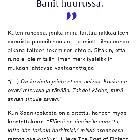
Banit huurussa.
Kuten runossa, jonka minä taittaa rakkaalleen
sanoista paperilennokin – ja miettii ilmalennon
aikana taiteen tekemisen ehtoja. Sitäkin, että
runo ei ole mitään ilman merkitysleikkiin
mukaan lähtevää vastaanottajaa.
”(…) On kuvioita joista et saa selvää. Koska ne
ovat/ minussa ja tänään. Tahdot käden, minä
annan sinulle saven.”
Kun Saarikoskesta on aloitettu, häneen myös
lopetettakoon.
”Elämä on ihmiselle annettu,
jotta hän tarkoin harkitsisi,/ missä asennossa
tahtoo olla kuollut”
, tuleva The Poet of Finland