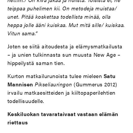
teippaa puhelimen kii. On metodeja muistaa/
unet. Pitää koskettaa todellista minää, olla
heppa jolle ääni kuiskaa. Mut mitä sille/ kuiskaa.
Vitun sama.”
Joten se siitä aitoudesta ja elämysmatkailusta
– ja unien tulkinnasta sun muusta New Age –
hippeilystä saman tien.
Kurton matkailurunoista tulee mieleen
Satu
Mannisen
Pikseliauringon
(Gummerus 2012)
irvailu matkaesitteiden ja kiiltopaperilehtien
todellisuudelle.
Keskiluokan tavarataivaat vastaan elämän
riettaus