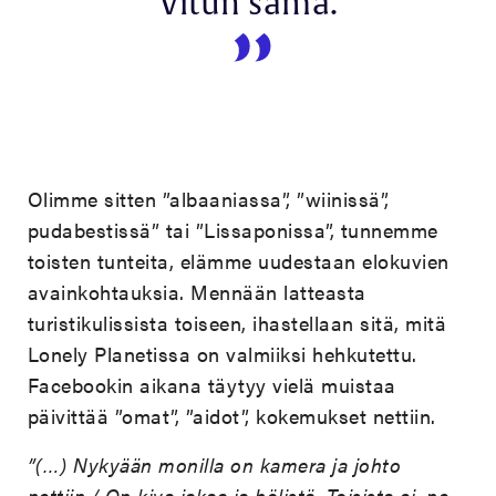
”Vitun sama.”
Olimme sitten ”albaaniassa”, ”wiinissä”,
pudabestissä” tai ”Lissaponissa”, tunnemme
toisten tunteita, elämme uudestaan elokuvien
avainkohtauksia. Mennään latteasta
turistikulissista toiseen, ihastellaan sitä, mitä
Lonely Planetissa on valmiiksi hehkutettu.
Facebookin aikana täytyy vielä muistaa
päivittää ”omat”, ”aidot”, kokemukset nettiin.
”(…) Nykyään monilla on kamera ja johto
nettiin./ On kiva jakaa ja hölistä. Toisista ei, ne