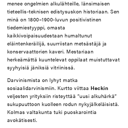
menee ongelmien alkulähteille, länsimaisen
tieteellis-teknisen edistysuskon historiaan. Sen
minä on 1800–1900-luvun positivistinen
tiedemiestyyppi, omasta
kaikkivoipaisuudestaan humaltunut
eläintenkeräilijä, suurriistan metsästäjä ja
konservaattorien kaveri. Mestariaan
herkeämättä kuuntelevat oppilaat muistuttavat
syyhyisiä jäniksiä vitriinissä.
Darvinismista on lyhyt matka
sosiaalidarvinismiin. Kurtto viittaa
Heckin
veljesten yrityksiin risteyttää ”uusi alkuhärkä”
sukupuuttoon kuolleen rodun nykyjälkeläisistä.
Kolmas valtakunta tuki puoskarointia
avokätisesti.