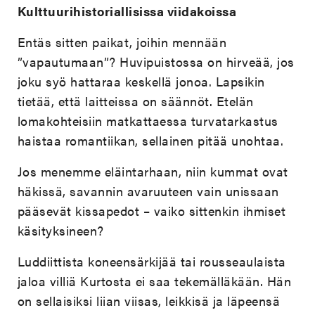
Kulttuurihistoriallisissa viidakoissa
Entäs sitten paikat, joihin mennään
”vapautumaan”? Huvipuistossa on hirveää, jos
joku syö hattaraa keskellä jonoa. Lapsikin
tietää, että laitteissa on säännöt. Etelän
lomakohteisiin matkattaessa turvatarkastus
haistaa romantiikan, sellainen pitää unohtaa.
Jos menemme eläintarhaan, niin kummat ovat
häkissä, savannin avaruuteen vain unissaan
pääsevät kissapedot – vaiko sittenkin ihmiset
käsityksineen?
Luddiittista koneensärkijää tai rousseaulaista
jaloa villiä Kurtosta ei saa tekemälläkään. Hän
on sellaisiksi liian viisas, leikkisä ja läpeensä