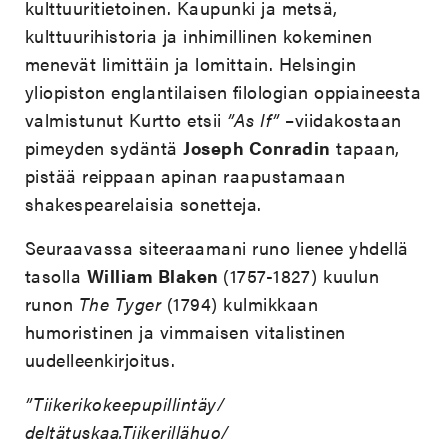
kulttuuritietoinen. Kaupunki ja metsä,
kulttuurihistoria ja inhimillinen kokeminen
menevät limittäin ja lomittain. Helsingin
yliopiston englantilaisen filologian oppiaineesta
valmistunut Kurtto etsii
”As If”
–viidakostaan
pimeyden sydäntä
Joseph Conradin
tapaan,
pistää reippaan apinan raapustamaan
shakespearelaisia sonetteja.
Seuraavassa siteeraamani runo lienee yhdellä
tasolla
William Blaken
(1757-1827) kuulun
runon
The Tyger
(1794) kulmikkaan
humoristinen ja vimmaisen vitalistinen
uudelleenkirjoitus.
”Tiikerikokeepupillintäy/
deltätuskaa.Tiikerillähuo/