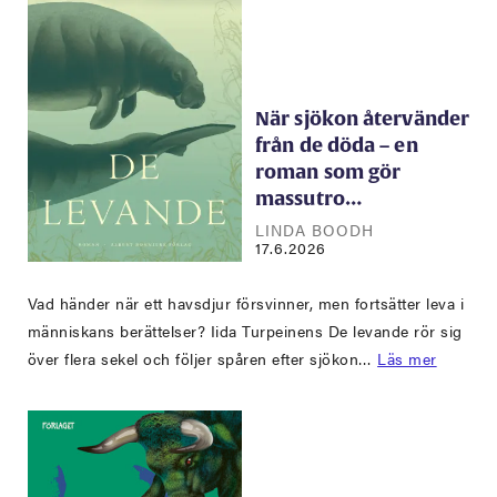
När sjökon återvänder
från de döda – en
roman som gör
massutro…
LINDA BOODH
17.6.2026
Vad händer när ett havsdjur försvinner, men fortsätter leva i
människans berättelser? Iida Turpeinens De levande rör sig
över flera sekel och följer spåren efter sjökon…
Läs mer