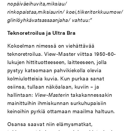
nopäiväeihuvita,miksiau/
rinkopaistaa,miksiaurin/ koei,tiikeritorkkuumow/
glinlöyhkävatsassaanjaha/ vahtuu:”
Teknoretroilua ja Ultra Bra
Kokoelman nimessä on viehättävää
teknoretroilua. View-Master viittaa 1950-60-
lukujen hittituotteeseen, laitteeseen, jolla
pystyy katsomaan pahvikiekolla olevia
kolmiulotteisia kuvia. Kun purkaa sanat
osiinsa, tullaan näköalaan, kuviin – ja
hallintaan:
View-Masterin
takakannessakin
mainittuihin ihmiskunnan surkuhupaisiin
keinoihin pyrkiä ottamaan maailma haltuun.
Osansa saavat niin elämysmatkat,