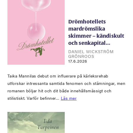
Drömhotellets
mardrömslika
skimmer – kändiskult
och senkapital…
DANIEL WICKSTRÖM
GRÖNROOS
17.6.2026
Taika Mannilas debut om influerare på kärleksrehab
utforskar intressanta samtida fenomen och stämningar, men
romanen böljar hit och dit både innehållsmässigt och
stilistiskt. Varför befinner…
Läs mer