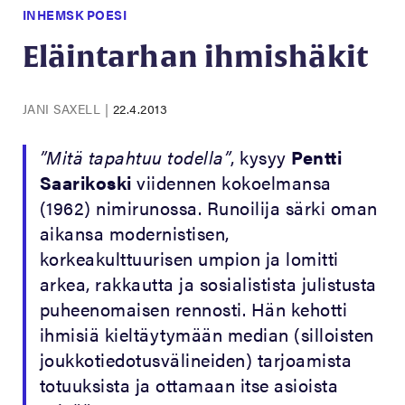
INHEMSK POESI
Eläintarhan ihmishäkit
JANI SAXELL
|
22.4.2013
”Mitä tapahtuu todella”
, kysyy
Pentti
Saarikoski
viidennen kokoelmansa
(1962) nimirunossa. Runoilija särki oman
aikansa modernistisen,
korkeakulttuurisen umpion ja lomitti
arkea, rakkautta ja sosialistista julistusta
puheenomaisen rennosti. Hän kehotti
ihmisiä kieltäytymään median (silloisten
joukkotiedotusvälineiden) tarjoamista
totuuksista ja ottamaan itse asioista