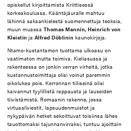
opiskellut kirjoittamista Kriittisessä
korkeakoulussa. Kääntäjäuralle mahtuu
lähinnä saksankielestä suomennettuja teoksia,
muun muassa
Thomas Mannin, Heinrich von
Kleistin
ja
Alfred Döblinin
kaunokirjoja.
Ntamo-kustantamon tuottama ulkoasu on
vaatimaton mutta toimiva. Kieliasussa ja
rakenteessa on jonkin verran virheitä, jotka
kustannustoimittaja olisi voinut paremmin
oikolukea pois. Kerronnan tiiliseinä olisi
kaivannut tyylillistä rappausta ja lauseiden
tiivistämistä. Romaanin rakenne, jossa
virtuaaliviestit, lapsuudenmuistot ja
nykypäivän hetket sekoittuvat toisiinsa lähes
tauottomaksi tajunnanvirraksi, tuntuu ajoittain