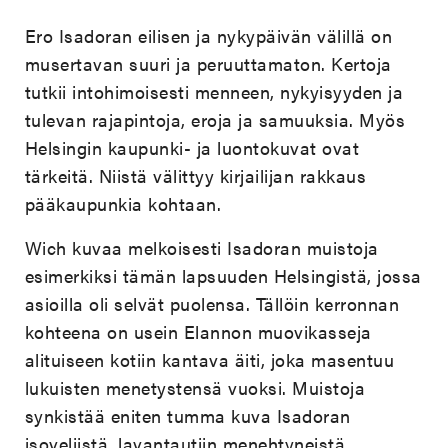
Ero Isadoran eilisen ja nykypäivän välillä on
musertavan suuri ja peruuttamaton. Kertoja
tutkii intohimoisesti menneen, nykyisyyden ja
tulevan rajapintoja, eroja ja samuuksia. Myös
Helsingin kaupunki- ja luontokuvat ovat
tärkeitä. Niistä välittyy kirjailijan rakkaus
pääkaupunkia kohtaan.
Wich kuvaa melkoisesti Isadoran muistoja
esimerkiksi tämän lapsuuden Helsingistä, jossa
asioilla oli selvät puolensa. Tällöin kerronnan
kohteena on usein Elannon muovikasseja
alituiseen kotiin kantava äiti, joka masentuu
lukuisten menetystensä vuoksi. Muistoja
synkistää eniten tumma kuva Isadoran
isoveljistä, lavantautiin menehtyneistä