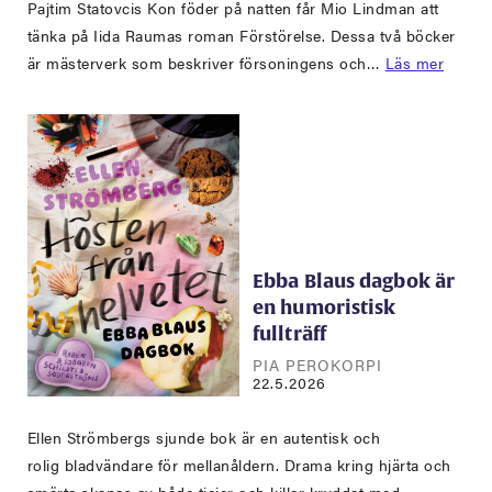
Pajtim Statovcis Kon föder på natten får Mio Lindman att
tänka på Iida Raumas roman Förstörelse. Dessa två böcker
är mästerverk som beskriver försoningens och…
Läs mer
Ebba Blaus dagbok är
en humoristisk
fullträff
PIA PEROKORPI
22.5.2026
Ellen Strömbergs sjunde bok är en autentisk och
rolig bladvändare för mellanåldern. Drama kring hjärta och