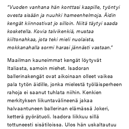
”Vuoden vanhana hän konttasi kaapille, työntyi
ovesta sisään ja nuuhki hameenhelmoja. Äidin
kengät kiinnostivat jo silloin. Niitä täytyi saada
kosketella. Kovia talvikenkiä, mustaa
kiiltonahkaa, jota teki mieli nuolaista,
mokkanahalla sormi harasi jännästi vastaan.”
Maailman kauneimmat kengät löytyvät
Italiasta, samoin miehet. Isadoran
ballerinakengät ovat aikoinaan olleet vaikea
pala tytön äidille, jonka mielestä työläisperheen
rahoja ei saanut tuhlata niihin. Kenkien
merkityksen liikuntavälineenä jakaa
halvaantuneen ballerinan elämässä Jokeri,
ketterä pyörätuoli. Isadora liikkuu sillä
tottuneesti sisätiloissa. Ulos hän uskaltautuu