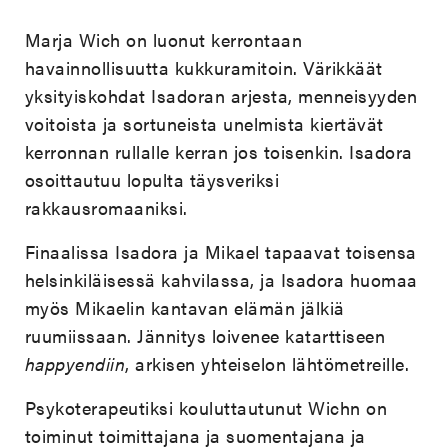
Marja Wich on luonut kerrontaan
havainnollisuutta kukkuramitoin. Värikkäät
yksityiskohdat Isadoran arjesta, menneisyyden
voitoista ja sortuneista unelmista kiertävät
kerronnan rullalle kerran jos toisenkin. Isadora
osoittautuu lopulta täysveriksi
rakkausromaaniksi.
Finaalissa Isadora ja Mikael tapaavat toisensa
helsinkiläisessä kahvilassa, ja Isadora huomaa
myös Mikaelin kantavan elämän jälkiä
ruumiissaan. Jännitys loivenee katarttiseen
happyendiin
, arkisen yhteiselon lähtömetreille.
Psykoterapeutiksi kouluttautunut Wichn on
toiminut toimittajana ja suomentajana ja