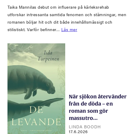
Taika Mannilas debut om influerare på kärleksrehab
utforskar intressanta samtida fenomen och stämningar, men
romanen böljar hit och dit både innehållsmässigt och
stilistiskt. Varför befinner…
Läs mer
När sjökon återvänder
från de döda – en
roman som gör
massutro…
LINDA BOODH
17.6.2026