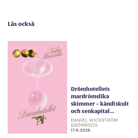
Läs också
Drömhotellets
mardrömslika
skimmer – kändiskult
och senkapital…
DANIEL WICKSTRÖM
GRÖNROOS
17.6.2026