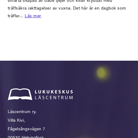
smärta skapas av både tjejer och killar kryddat med
träffsäkra iakttagelser av vuxna. Det här är en dagbok som
träffar…
Läs mer
Läscentrum ry.
Villa Kivi,
Fågelsångsvägen 7
00530 Helsingfors