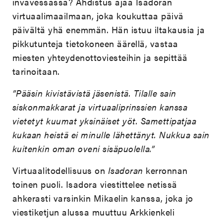
invavessassa? Ahdistus ajaa Isadoran
virtuaalimaailmaan, joka koukuttaa päivä
päivältä yhä enemmän. Hän istuu iltakausia ja
pikkutunteja tietokoneen äärellä, vastaa
miesten yhteydenottoviesteihin ja sepittää
tarinoitaan.
”Pääsin kivistävistä jäsenistä. Tilalle sain
siskonmakkarat ja virtuaaliprinssien kanssa
vietetyt kuumat yksinäiset yöt. Samettipatjaa
kukaan heistä ei minulle lähettänyt. Nukkua sain
kuitenkin oman oveni sisäpuolella.”
Virtuaalitodellisuus on
Isadoran
kerronnan
toinen puoli. Isadora viestittelee netissä
ahkerasti varsinkin Mikaelin kanssa, joka jo
viestiketjun alussa muuttuu Arkkienkeli