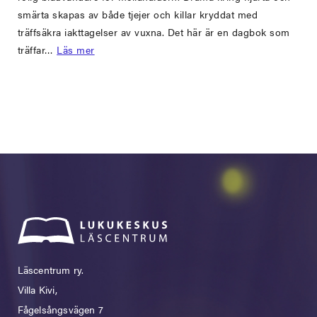
smärta skapas av både tjejer och killar kryddat med
träffsäkra iakttagelser av vuxna. Det här är en dagbok som
träffar…
Läs mer
Läscentrum ry.
Villa Kivi,
Fågelsångsvägen 7