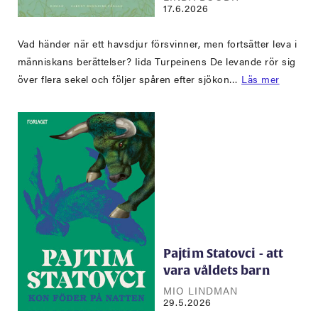
17.6.2026
Vad händer när ett havsdjur försvinner, men fortsätter leva i
människans berättelser? Iida Turpeinens De levande rör sig
över flera sekel och följer spåren efter sjökon…
Läs mer
Pajtim Statovci - att
vara våldets barn
MIO LINDMAN
29.5.2026