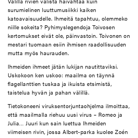
Välillä rivien välistä häivähtää kuin
surumielinen luuttumusiikki kaiken
katoavaisuudelle. Ihmeitä tapahtuu, olemmeko
niille sokeita? Pyhimyslegendoja Toivosen
kertomukset eivät ole, päinvastoin. Toivonen on
mestari tuomaan esiin ihmisen raadollisuuden
mutta myös haurauden.
Ihmeiden ihmeet jätän lukijan nautittaviksi.
Uskokoon ken uskoo: maailma on täynnä
flagellanttien tuskaa ja ikuista etsimistä,
taistelua hyvän ja pahan välillä.
Tietokoneeni viruksentorjuntaohjelma ilmoittaa,
että maailmalla riehuu uusi virus – Romeo ja
Julia… Juuri kun sain luettua Ihmeiden
viimeisen rivin, jossa Albert-parka kuolee Zoén