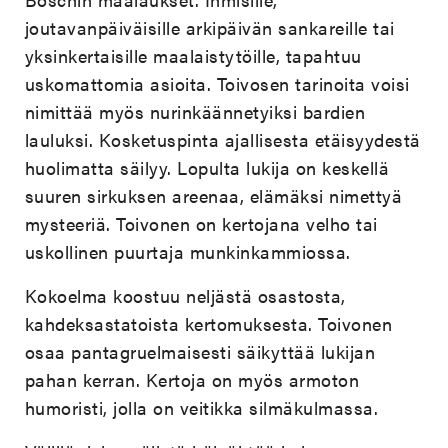
joutavanpäiväisille arkipäivän sankareille tai
yksinkertaisille maalaistytöille, tapahtuu
uskomattomia asioita. Toivosen tarinoita voisi
nimittää myös nurinkäännetyiksi bardien
lauluksi. Kosketuspinta ajallisesta etäisyydestä
huolimatta säilyy. Lopulta lukija on keskellä
suuren sirkuksen areenaa, elämäksi nimettyä
mysteeriä. Toivonen on kertojana velho tai
uskollinen puurtaja munkinkammiossa.
Kokoelma koostuu neljästä osastosta,
kahdeksastatoista kertomuksesta. Toivonen
osaa pantagruelmaisesti säikyttää lukijan
pahan kerran. Kertoja on myös armoton
humoristi, jolla on veitikka silmäkulmassa.