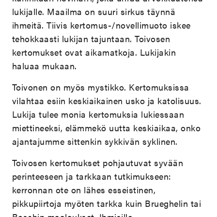
lukijalle. Maailma on suuri sirkus täynnä
ihmeitä. Tiivis kertomus-/novellimuoto iskee
tehokkaasti lukijan tajuntaan. Toivosen
kertomukset ovat aikamatkoja. Lukijakin
haluaa mukaan.
Toivonen on myös mystikko. Kertomuksissa
vilahtaa esiin keskiaikainen usko ja katolisuus.
Lukija tulee monia kertomuksia lukiessaan
miettineeksi, elämmekö uutta keskiaikaa, onko
ajantajumme sittenkin sykkivän syklinen.
Toivosen kertomukset pohjautuvat syvään
perinteeseen ja tarkkaan tutkimukseen:
kerronnan ote on lähes esseistinen,
pikkupiirtoja myöten tarkka kuin Brueghelin tai
Boschin maalaukset. Ihmisille,