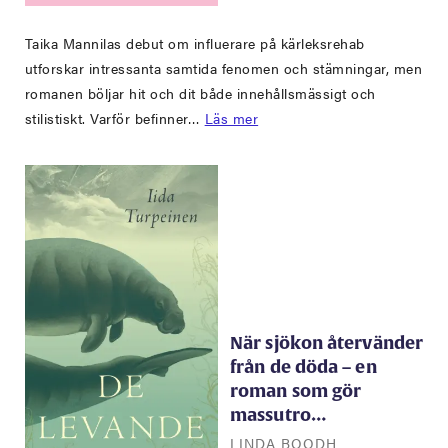
Taika Mannilas debut om influerare på kärleksrehab
utforskar intressanta samtida fenomen och stämningar, men
romanen böljar hit och dit både innehållsmässigt och
stilistiskt. Varför befinner…
Läs mer
När sjökon återvänder
från de döda – en
roman som gör
massutro…
LINDA BOODH