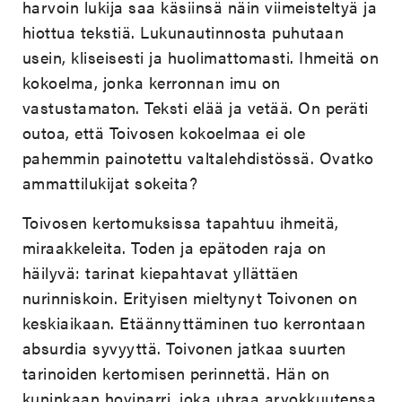
harvoin lukija saa käsiinsä näin viimeisteltyä ja
hiottua tekstiä. Lukunautinnosta puhutaan
usein, kliseisesti ja huolimattomasti. Ihmeitä on
kokoelma, jonka kerronnan imu on
vastustamaton. Teksti elää ja vetää. On peräti
outoa, että Toivosen kokoelmaa ei ole
pahemmin painotettu valtalehdistössä. Ovatko
ammattilukijat sokeita?
Toivosen kertomuksissa tapahtuu ihmeitä,
miraakkeleita. Toden ja epätoden raja on
häilyvä: tarinat kiepahtavat yllättäen
nurinniskoin. Erityisen mieltynyt Toivonen on
keskiaikaan. Etäännyttäminen tuo kerrontaan
absurdia syvyyttä. Toivonen jatkaa suurten
tarinoiden kertomisen perinnettä. Hän on
kuninkaan hovinarri, joka uhraa arvokkuutensa