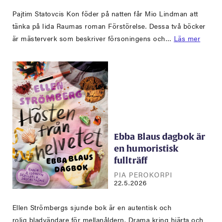
Pajtim Statovcis Kon föder på natten får Mio Lindman att
tänka på Iida Raumas roman Förstörelse. Dessa två böcker
är mästerverk som beskriver försoningens och…
Läs mer
Ebba Blaus dagbok är
en humoristisk
fullträff
PIA PEROKORPI
22.5.2026
Ellen Strömbergs sjunde bok är en autentisk och
rolig bladvändare för mellanåldern. Drama kring hjärta och