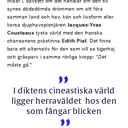
inlåst i, oavsett om det handlar om den till
synes dödsdömda
drömmen om att föra
samman land och hav, kön och livsform eller
korsa djuphavspionjären
Jacques-Yves
Cousteaus
tysta värld med den franska
chansonens prästinna
Edith Piaf
. Det finns
bara ett alternativ för den som vill se tigerhaj
och gråsparv i samma rörliga kropp: ”
Det
måste gå.
”
I diktens cineastiska värld
ligger herraväldet hos den
som fångar blicken