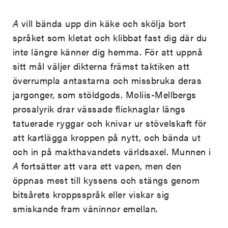
A
vill bända upp din käke och skölja bort
språket som kletat och klibbat fast dig där du
inte längre känner dig hemma. För att uppnå
sitt mål väljer dikterna främst taktiken att
överrumpla antastarna och missbruka deras
jargonger, som stöldgods. Moliis-Mellbergs
prosalyrik drar vässade flicknaglar längs
tatuerade ryggar och knivar ur stövelskaft för
att kartlägga kroppen på nytt, och bända ut
och in på makthavandets världsaxel. Munnen i
A
fortsätter att vara ett vapen, men den
öppnas mest till kyssens och stängs genom
bitsårets kroppsspråk eller viskar sig
smiskande fram väninnor emellan.