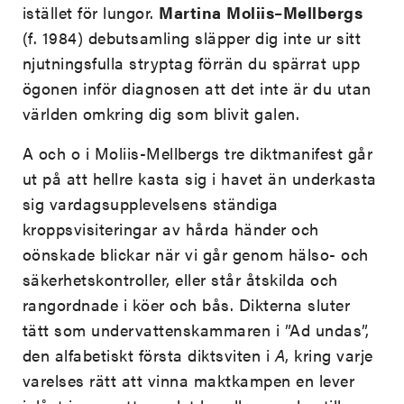
istället för lungor.
Martina
Moliis
–
Mellbergs
(f. 1984) debutsamling släpper dig inte ur sitt
njutningsfulla stryptag förrän du spärrat upp
ögonen inför diagnosen att det inte är du utan
världen omkring dig som blivit galen.
A och o i Moliis-Mellbergs tre diktmanifest går
ut på att hellre kasta sig i havet än underkasta
sig vardagsupplevelsens ständiga
kroppsvisiteringar av hårda händer och
oönskade blickar när vi går genom hälso- och
säkerhetskontroller, eller står åtskilda och
rangordnade i köer och bås. Dikterna sluter
tätt som undervattenskammaren i ”Ad undas”,
den alfabetiskt första diktsviten i
A
,
kring varje
varelses rätt att vinna maktkampen en lever