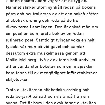
A
är en bokstav som vägrar att bli tyglad.
Namnet slinker utom synhåll redan på bokens
pärm och neutraliseras av att den också sätter
alfabetisk ordning och reda på de tre
diktsviterna i samlingen. Den är också mån om
sin position som första bok av en redan
rutinerad poet. Samtidigt tvingar vokalen helt
fysiskt vår mun på vid gavel och samlar
dessutom extra muskelmassa genom att
Moliis-Mellberg i två av sviterna helt undviker
att använda stor bokstav som om majuskler
bara fanns till av medgörlighet inför etablerade
skiljetecken.
Trots diktsviternas alfabetiska ordning och
reda börjar
A
på sätt och vis ändå från sin
svans. Det är bara i den avslutande diktsviten