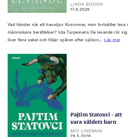
LINDA BOODH
17.6.2026
Vad händer när ett havsdjur försvinner, men fortsätter leva i
människans berättelser? Iida Turpeinens De levande rör sig
över flera sekel och följer spåren efter sjökon…
Läs mer
Pajtim Statovci - att
vara våldets barn
MIO LINDMAN
29.5.2026