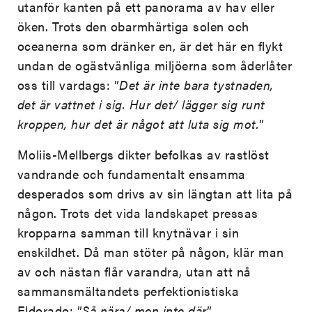
utanför kanten på ett panorama av hav eller
öken. Trots den obarmhärtiga solen och
oceanerna som dränker en, är det här en flykt
undan de ogästvänliga miljöerna som åderlåter
oss till vardags: ”
Det är inte bara tystnaden,
det är vattnet i sig. Hur det/ lägger sig runt
kroppen, hur det är något att luta sig mot.
”
Moliis-Mellbergs dikter befolkas av rastlöst
vandrande och fundamentalt ensamma
desperados som drivs av sin längtan att lita på
någon. Trots det vida landskapet pressas
kropparna samman till knytnävar i sin
enskildhet. Då man stöter på någon, klär man
av och nästan flår varandra, utan att nå
sammansmältandets perfektionistiska
Eldorado: ”
Så nära/ men inte där
”.