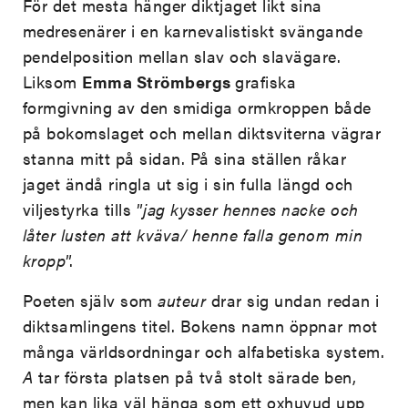
För det mesta hänger diktjaget likt sina
medresenärer i en karnevalistiskt svängande
pendelposition mellan slav och slavägare.
Liksom
Emma Strömbergs
grafiska
formgivning av den smidiga ormkroppen både
på bokomslaget och mellan diktsviterna vägrar
stanna mitt på sidan. På sina ställen råkar
jaget ändå ringla ut sig i sin fulla längd och
viljestyrka tills ”
jag kysser hennes nacke och
låter lusten att kväva/ henne falla genom min
kropp
”.
Poeten själv som
auteur
drar sig undan redan i
diktsamlingens titel. Bokens namn öppnar mot
många världsordningar och alfabetiska system.
A
tar första platsen på två stolt särade ben,
men kan lika väl hänga som ett oxhuvud upp