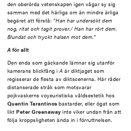
den oberörda vetenskapen igen vågar sy sig
samman med det härliga om än mindre ärliga
begäret att förstå: ”
Han har undersökt dem
nog, ritat och tagit prover./ Han har rört dem.
Blundat och tryckt halsen mot dem.
”
A
för allt
Den enda som gäckande lämnar sig utanför
kamerans blickfång i
A
är diktjaget som
regisserar de flesta av diktscenerna. Här råder
distanserade stråk som motsvarar
pojkvaskerns voyeuristiska våldsestetik hos
Quentin Tarantinos
bastarder, eller ögat som
likt
Peter Greenaway
inte viker undan från att
följa kroppsligheten ända in i förruttnelsen.