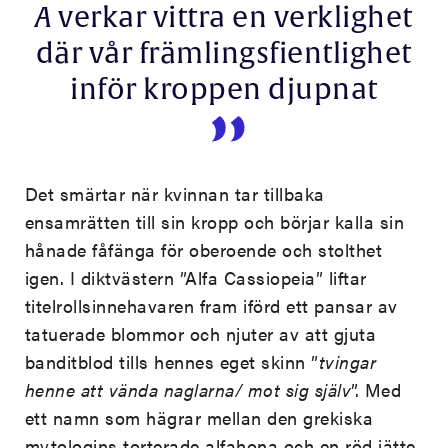
A
verkar vittra en verklighet
där vår främlingsfientlighet
inför kroppen djupnat
Det smärtar när kvinnan tar tillbaka
ensamrätten till sin kropp och börjar kalla sin
hånade fåfänga för oberoende och stolthet
igen. I diktvästern ”Alfa Cassiopeia” liftar
titelrollsinnehavaren fram iförd ett pansar av
tatuerade blommor och njuter av att gjuta
banditblod tills hennes eget skinn ”
tvingar
henne att vända naglarna/ mot sig själv
”. Med
ett namn som hägrar mellan den grekiska
mytologins torterade alfahona och en röd jätte