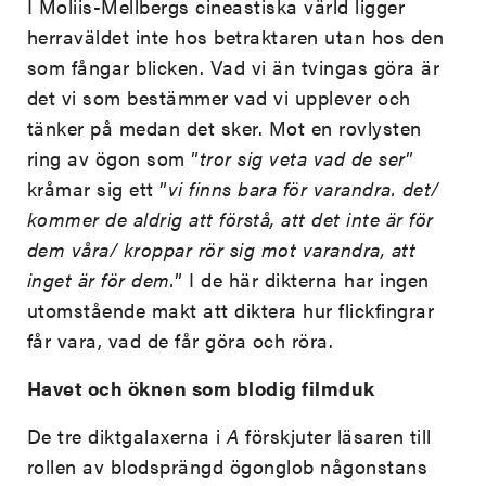
I Moliis-Mellbergs cineastiska värld ligger
herraväldet inte hos betraktaren utan hos den
som fångar blicken. Vad vi än tvingas göra är
det vi som bestämmer vad vi upplever och
tänker på medan det sker. Mot en rovlysten
ring av ögon som ”
tror sig veta vad de ser
”
kråmar sig ett ”
vi finns bara för varandra. det/
kommer de aldrig att förstå, att det inte är för
dem våra/ kroppar rör sig mot varandra, att
inget är för dem.
” I de här dikterna har ingen
utomstående makt att diktera hur flickfingrar
får vara, vad de får göra och röra.
Havet och öknen som blodig filmduk
De tre diktgalaxerna i
A
förskjuter läsaren till
rollen av blodsprängd ögonglob någonstans