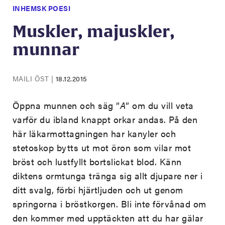
INHEMSK POESI
Muskler, majuskler,
munnar
MAILI ÖST
|
18.12.2015
Öppna munnen och säg ”
A
” om du vill veta
varför du ibland knappt orkar andas. På den
här läkarmottagningen har kanyler och
stetoskop bytts ut mot öron som vilar mot
bröst och lustfyllt bortslickat blod. Känn
diktens ormtunga tränga sig allt djupare ner i
ditt svalg, förbi hjärtljuden och ut genom
springorna i bröstkorgen. Bli inte förvånad om
den kommer med upptäckten att du har gälar