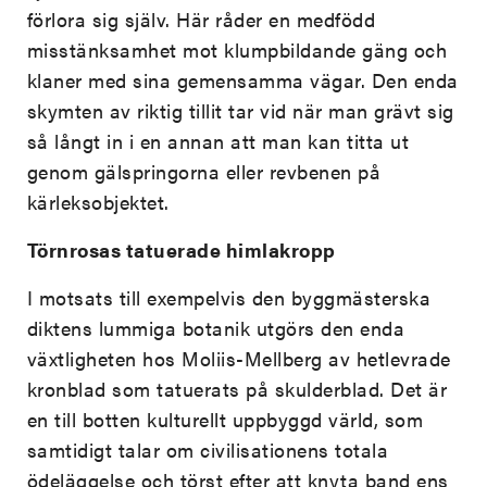
förlora sig själv. Här råder en medfödd
misstänksamhet mot klumpbildande gäng och
klaner med sina gemensamma vägar. Den enda
skymten av riktig tillit tar vid när man grävt sig
så långt in i en annan att man kan titta ut
genom gälspringorna eller revbenen på
kärleksobjektet.
Törnrosas tatuerade himlakropp
I motsats till exempelvis den byggmästerska
diktens lummiga botanik utgörs den enda
växtligheten hos Moliis-Mellberg av hetlevrade
kronblad som tatuerats på skulderblad. Det är
en till botten kulturellt uppbyggd värld, som
samtidigt talar om civilisationens totala
ödeläggelse och törst efter att knyta band ens