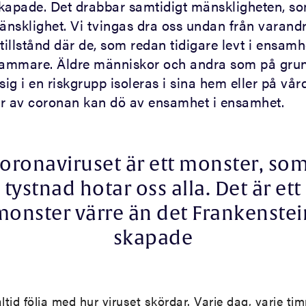
kapade. Det drabbar samtidigt mänskligheten, so
nsklighet. Vi tvingas dra oss undan från varand
tillstånd där de, som redan tidigare levt i ensamh
sammare. Äldre människor och andra som på grun
sig i en riskgrupp isoleras i sina hem eller på vår
r av coronan kan dö av ensamhet i ensamhet.
oronaviruset är ett monster, som
tystnad hotar oss alla. Det är ett
monster värre än det Frankenstei
skapade
ltid följa med hur viruset skördar. Varje dag, varje tim