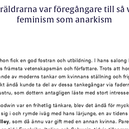
räldrarna var föregångare till så 
feminism som anarkism
t hon fick en god fostran och utbildning. I hans salon
ns främsta vetenskapsmän och författare. Trots att ho
tande av moderns tankar om kvinnans ställning och fr
ekt ändå kunde ta del av dessa tankegångar via fader
hustru, som dottern antagligen läste med stort intresse
Godwin var en frihetlig tänkare, blev det ändå för myc
 sig i och rymde iväg med hans lärjunge, en av tidens 
lley
, som då ännu var gift med en annan kvinna. Par