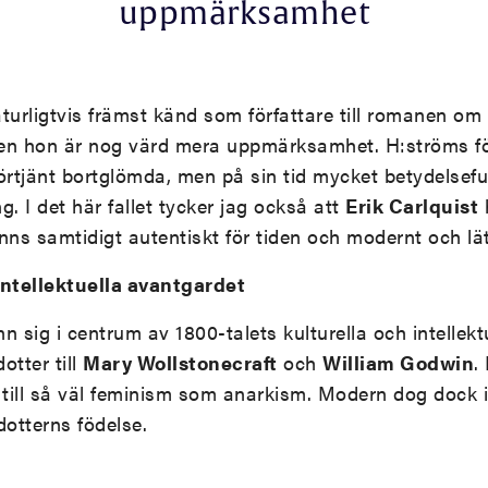
uppmärksamhet
turligtvis främst känd som författare till romanen om
en hon är nog värd mera uppmärksamhet. H:ströms fö
förtjänt bortglömda, men på sin tid mycket betydelseful
. I det här fallet tycker jag också att
Erik Carlquist
h
nns samtidigt autentiskt för tiden och modernt och lät
intellektuella avantgardet
n sig i centrum av 1800-talets kulturella och intellekt
otter till
Mary Wollstonecraft
och
William Godwin
.
 till så väl feminism som anarkism. Modern dog dock 
dotterns födelse.