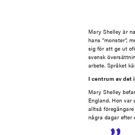
Mary Shelley är na
hans ”monster”, m
sig för att ge ut o
svensk översättning
arbete. Språket kä
I centrum av det 
Mary Shelley befan
England. Hon var d
alltså föregångare
några dagar efter 