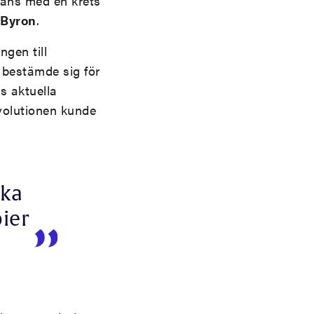
mmans med en krets
Byron
.
ngen till
 bestämde sig för
s aktuella
evolutionen kunde
ska
ier