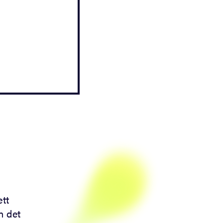
tt
n det