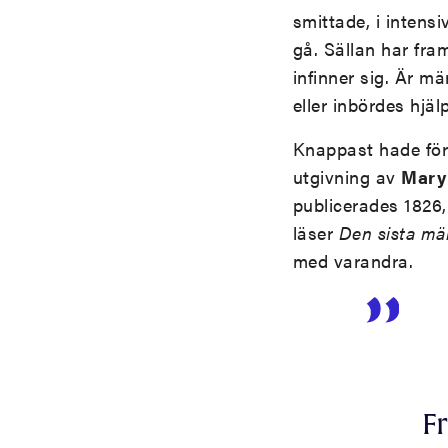
smittade, i intensi
gå. Sällan har fra
infinner sig. Är m
eller inbördes hjäl
Knappast hade förl
utgivning av
Mary
publicerades 1826,
läser
Den sista mä
med varandra.
F