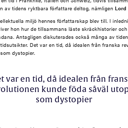
en tid i Frankrike, Italien och Schweiz, tidvis tillsa
 av tidens ryktbara författare deltog, nämligen
Lord
llektuella miljö hennes författarskap blev till. I inledni
iver hon hur de tillsammans läste skräckhistorier och
sådana. Antagligen diskuterades också många av tiden
idsutsikter. Det var en tid, då idealen från franska r
 som dystopier.
t var en tid, då idealen från fran
volutionen kunde föda såväl utop
som dystopier