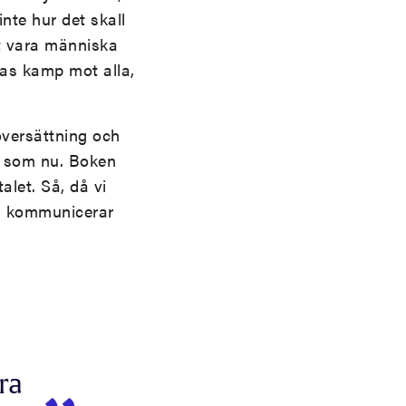
inte hur det skall
tt vara människa
las kamp mot alla,
översättning och
g som nu. Boken
alet. Så, då vi
om kommunicerar
ra