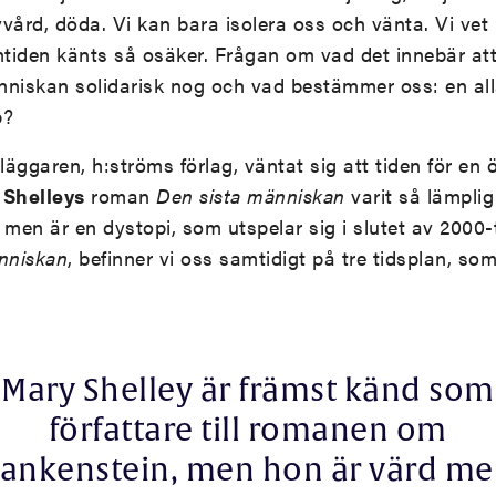
vvård, döda. Vi kan bara isolera oss och vänta. Vi vet 
mtiden känts så osäker. Frågan om vad det innebär a
änniskan solidarisk nog och vad bestämmer oss: en al
p?
äggaren, h:ströms förlag, väntat sig att tiden för en 
 Shelleys
roman
Den sista
människan
varit så lämpli
 men är en dystopi, som utspelar sig i slutet av 2000-t
nniskan
, befinner vi oss samtidigt på tre tidsplan, s
Mary Shelley är främst känd som
författare till romanen om
rankenstein, men hon är värd me