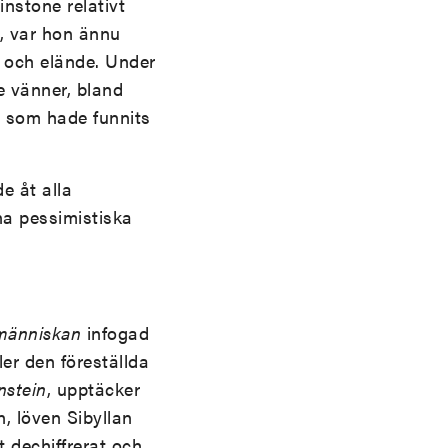
nstone relativt
e, var hon ännu
d och elände. Under
e vänner, bland
, som hade funnits
e åt alla
na pessimistiska
 människan
infogad
ler den föreställda
nstein
, upptäcker
n, löven Sibyllan
t dechiffrerat och