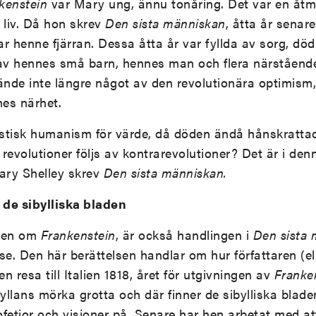
kenstein
var Mary ung, ännu tonåring. Det var en åtmi
s liv. Då hon skrev
Den sista människan
, åtta år senar
r henne fjärran. Dessa åtta år var fyllda av sorg, dö
 av hennes små barn, hennes man och flera närståend
nde inte längre något av den revolutionära optimism
es närhet.
istisk humanism för värde, då döden ändå hånskrattad
revolutioner följs av kontrarevolutioner? Det är i den
ary Shelley skrev
Den sista människan.
de sibylliska bladen
anen om
Frankenstein
, är också handlingen i
Den sista
lse. Den här berättelsen handlar om hur författaren (el
en resa till Italien 1818, året för utgivningen av
Franke
yllans mörka grotta och där finner de sibylliska blade
rofetior och visioner på. Senare har hen arbetat med at