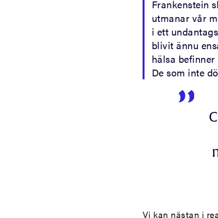
Frankenstein s
utmanar vår mä
i ett undantags
blivit ännu en
hälsa befinner 
De som inte dö
C
Vi kan nästan i rea