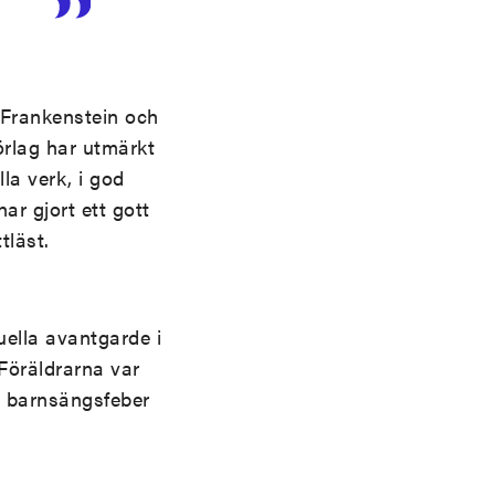
 Frankenstein och
rlag har utmärkt
la verk, i god
ar gjort ett gott
tläst.
uella avantgarde i
 Föräldrarna var
i barnsängsfeber