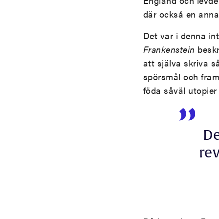
England och levde 
där också en annan
Det var i denna inte
Frankenstein
beskr
att själva skriva 
spörsmål och framt
föda såväl utopier
De
re