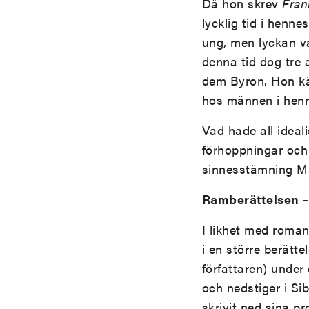
Då hon skrev
Fran
lycklig tid i henne
ung, men lyckan va
denna tid dog tre
dem Byron. Hon kä
hos männen i henn
Vad hade all ideal
förhoppningar och 
sinnesstämning M
Ramberättelsen – 
I likhet med rom
i en större berätte
författaren) under 
och nedstiger i Sib
skrivit ned sina p