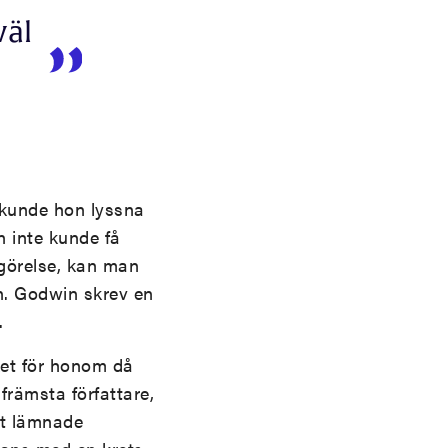
väl
g kunde hon lyssna
n inte kunde få
igörelse, kan man
n. Godwin skrev en
.
ket för honom då
främsta författare,
et lämnade