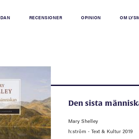
IDAN
RECENSIONER
OPINION
OM LYS
Den sista männis
Mary Shelley
h:ström - Text & Kultur 2019