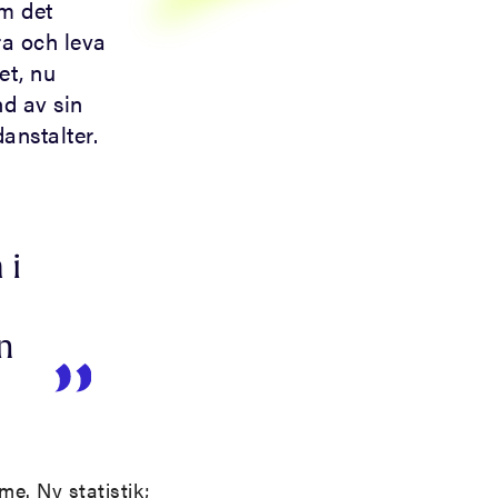
m det
ra och leva
et, nu
d av sin
danstalter.
 i
n
me. Ny statistik;