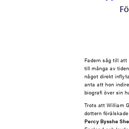
Fö
Fadern såg till at
till många av tide
något direkt infly
anta att hon indir
biografi över sin 
Trots att William 
dottern förälskade
Percy Bysshe She