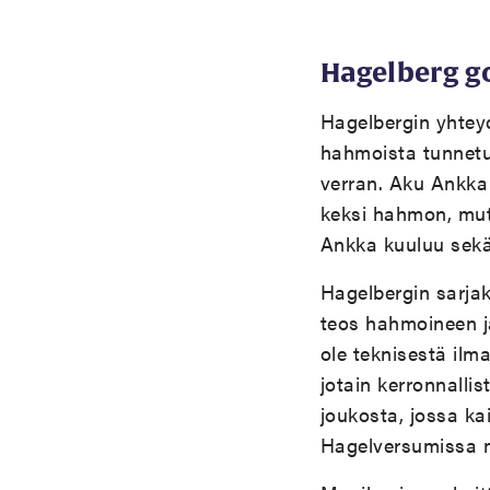
Hagelberg g
Hagelbergin yhtey
hahmoista tunnetu
verran. Aku Ankk
keksi hahmon, mut
Ankka kuuluu sekä
Hagelbergin sarja
teos hahmoineen ja
ole teknisestä ilma
jotain kerronnalli
joukosta, jossa ka
Hagelversumissa m