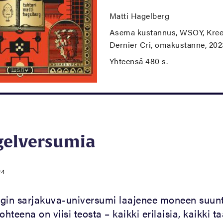
Matti Hagelberg
Asema kustannus, WSOY, Kree
Dernier Cri, omakustanne, 20
Yhteensä 480 s.
gelversumia
24
rgin sarjakuva-universumi laajenee moneen suun
ohteena on viisi teosta – kaikki erilaisia, kaikki t