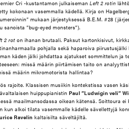
ernier Cri -kustantamon julkaiseman
Left 2 rotin
läht
retty kokonaan vasemmalla kädellä. Kirja on Hagelber
meroinnin” mukaan järjestyksessä B.E.M. #28 (järje
 sanoista ”bug-eyed monsters”).
ft 2 rot
on ihanan brutaali. Paksut kartonkisivut, kirk
tinanharmaalla pohjalla sekä haparoiva piirustusjälki l
man käden jälki johdattaa ajatukset sommittelun ja t
eeseen: missä määrin piirtämisen taito on analyyttis
missä määrin mikromotorista hallintaa?
s rajoite. Klassisen musiikin kontekstissa vasen käsi
ävaltalaisen huippupianistin
Paul ”Ludwigin veli” Wi
essä maailmansodassa oikean kätensä. Soittoura ei 
in kun alkoi tilata vasemmalle kädelle sävellettyjä kon
rice Ravelin
kaltaisilta säveltäjiltä.