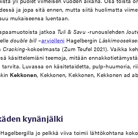
oista yli puolet viimeisen vuoden aikana. Osa töistä o
essä ja jopa sitä ennen, mutta siitä huolimatta viime
tsuu mukaiseensa luentaan.
 vapaamuotoista jatkoa
Tuli & Savu
-runouslehden
Jout
elle
double bill
–
arviolleni
Hagelbergin
Läskimoosekse
a
Cracking
-kokoelmasta (Zum Teufel 2021). Vaikka kehi
sä käsittelemiäni teemoja, mitään ennakkotietämystä 
tarvita. Luvassa on käsitetaidetta, pulp-huumoria, ri
nkin
Kekkonen
, Kekkonen, Kekkonen, Kekkonen ad a
äden kynänjälki
a Hagelbergilla jo pelkkä viiva toimii lähtökohtana koko