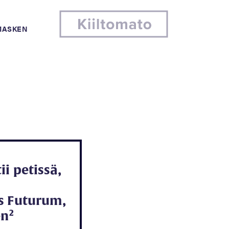
MASKEN
ii petissä,
s Futurum,
en²