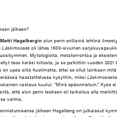
sen jälkeen?
Matti Hagelbergin
alun perin erillisinä lehtinä ilmes
u
Läskimooses
oli lähes 1500-sivuinen sarjakuvapaukk
uosikymmen. Mytologioita, metakerrontaa ja eksistenti
ellyt teos keräsi kiitosta, ja se palkittiin vuoden 20
 on upea siitä huolimatta, ettei se ollut lainkaan mitä 
eräässä haastattelussa kysyttiin, miksi
Läskimoosek
tuskainen vastaus kuului: ”Minä epäonnistuin.” Kyse ei 
siitä, että alun perin teoksen oli tarkoitus olla merkit
sa valmis.
onnistumisensa jälkeen Hagelberg on julkaissut ky