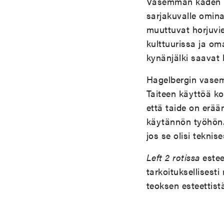
Vasemman käden pi
sarjakuvalle omina
muuttuvat horjuvien
kulttuurissa ja om
kynänjälki saavat 
Hagelbergin vasemm
Taiteen käyttöä ko
että taide on erää
käytännön työhön. 
jos se olisi teknis
Left 2 rotissa
estee
tarkoituksellisest
teoksen esteettist