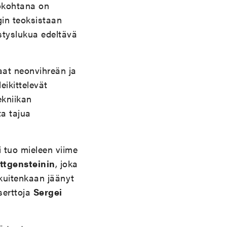
ökohtana on
gin teoksistaan
styslukua edeltävä
kaat neonvihreän ja
eikittelevät
ekniikan
ta tajua
 tuo mieleen viime
ttgensteinin
, joka
kuitenkaan jäänyt
serttoja
Sergei