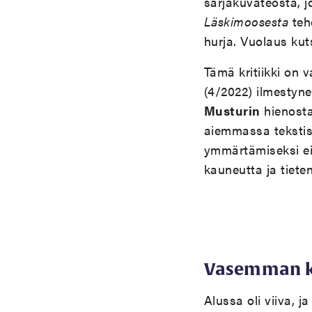
sarjakuvateosta, j
Läskimoosesta
tehd
hurja. Vuolaus ku
Tämä kritiikki on
(4/2022) ilmestyne
Musturin
hienost
aiemmassa tekstis
ymmärtämiseksi ei 
kauneutta ja tiete
Vasemman k
Alussa oli viiva, j