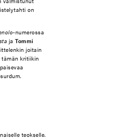
n valmistunut
istelytahti on
enolo
-numerossa
sta
ja
Tommi
ttelenkin joitain
tämän kritiikin
ipaisevaa
bsurdum.
naiselle teokselle.