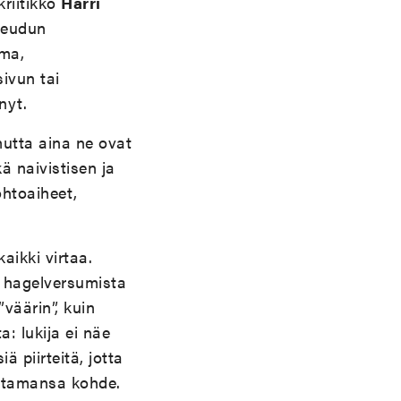
kriitikko
Harri
seudun
oma,
ivun tai
nyt.
mutta aina ne ovat
ä naivistisen ja
ohtoaiheet,
aikki virtaa.
a hagelversumista
väärin”, kuin
: lukija ei näe
 piirteitä, jotta
lintamansa kohde.