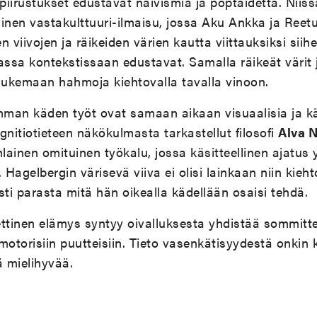
irustukset edustavat naivismia ja poptaidetta. Niiss
inen vastakulttuuri-ilmaisu, jossa Aku Ankka ja Reet
 viivojen ja räikeiden värien kautta viittauksiksi siih
assa kontekstissaan edustavat. Samalla räikeät värit 
lukemaan hahmoja kiehtovalla tavalla vinoon.
an käden työt ovat samaan aikaan visuaalisia ja käsi
gnitiotieteen näkökulmasta tarkastellut filosofi
Alva 
nlainen omituinen työkalu, jossa käsitteellinen ajatus 
Hagelbergin värisevä viiva ei olisi lainkaan niin kieh
esti parasta mitä hän oikealla kädellään osaisi tehdä.
ttinen elämys syntyy oivalluksesta yhdistää sommitte
i motorisiin puutteisiin. Tieto vasenkätisyydestä onkin
ä mielihyvää.