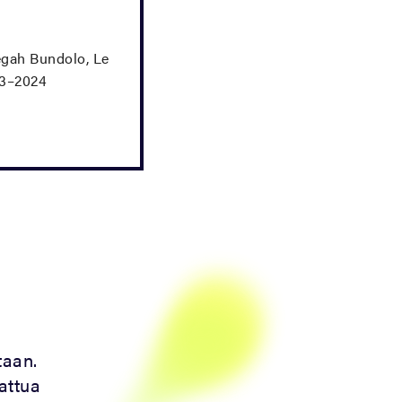
gah Bundolo, Le
23–2024
taan.
aattua