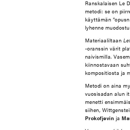
Ranskalaisen Le D
metodi: se on piir
käyttämän ”opusnu
lyhenne muodostuu
Materiaaliltaan
Le
-oranssin värit pla
naivismilla. Vasem
kiinnostavaan suht
kompositiosta ja 
Metodi on aina myö
vuosisadan alun it
menetti ensimmäis
siihen, Wittgenste
Prokofjevin
ja
Mau