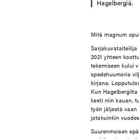
Hagelbergiä.
Mitä magnum opuk
Sarjakuvataiteilija
2021 yhteen koott
tekemiseen kului v
spedehuumoria vilj
kirjana. Lopputulos
Kun Hagelbergilta 
kesti niin kauan, 
työn jäljestä vaan 
jotakuinkin vuodes
Suurenmoisen epä