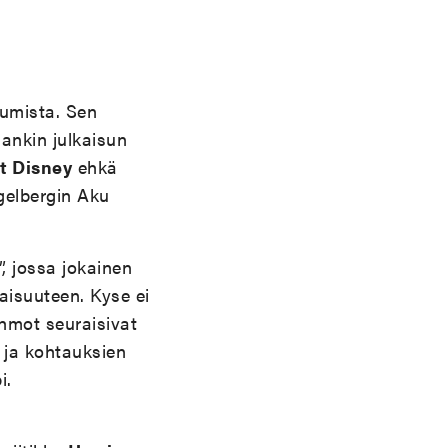
umista. Sen
ankin julkaisun
t Disney
ehkä
gelbergin Aku
, jossa jokainen
aisuuteen. Kyse ei
ahmot seuraisivat
n ja kohtauksien
i.