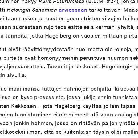
ttuminen näkyy
Ruris Futurumissa
(B.E.M. #27), jonka 
tti
Helsingin Sanomien
arviossaan
tarkoittavan ’Maa
nsiltaan ruskea ja mustien geometristen viivojen halk
aan suorastaan rujo teos esittelee sikermän lyhyitä, s
 tarinoita, jotka Hagelberg on vuosien mittaan piirtä
tut eivät räävittömyydestään huolimatta ole roiseja, 
a piirteitä ovat homonyymeihin perustuva huumori sek
usjäljen vuorottelu. Tarzanit ja kekkoset, Hagelbergin j
in sivuilla.
uo maailmansa tuttujen hahmojen pohjalta, lukiessa k
ssa on kyse prosessista, jossa lukija ensin tunnista
en Kekkosen − jota Hagelberg käyttää jollain tapaa ”
jen tunnistaminen ei ole mimeettistä vaan analogista
aan jonkin hahmon, jossa on riittävän paljon yhtäläisiä
Kekkoseksi ilman, että se kuitenkaan täysin olisi mal