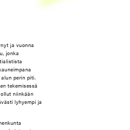
tynyt ja vuonna
u, jonka
alistista
21 kauneimpana
alun perin piti.
sen
tekemisessä
ollut niinkään
tävästi lyhyempi ja
mmenkunta