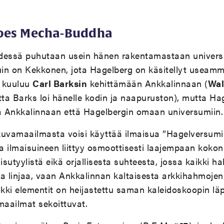
oes Mecha-Buddha
dessä puhutaan usein hänen rakentamastaan univers
in on Kekkonen, jota Hagelberg on käsitellyt useamm
a kuuluu
Carl Barksin
kehittämään Ankkalinnaan (
Wal
ta Barks loi hänelle kodin ja naapuruston), mutta Ha
 Ankkalinnaan että Hagelbergin omaan universumiin.
kuvamaailmasta voisi käyttää ilmaisua ”Hagelversumi”
 ilmaisuineen liittyy osmoottisesti laajempaan kokon
isutyylistä eikä orjallisesta suhteesta, jossa kaikki h
sta linjaa, vaan Ankkalinnan kaltaisesta arkkihahmoje
ikki elementit on heijastettu saman kaleidoskoopin läp
aailmat sekoittuvat.