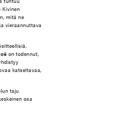
ä tuntuu
u Kivinen
en, mitä ne
ja vieraannuttava
tteellisiä.
Noë
on todennut,
yhdistyy
tovaa katseltavaa,
lun taju
 keskeinen osa