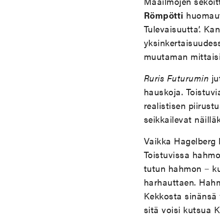
Maailmojen sekoi
Römpötti
huomau
Tulevaisuutta’. Ka
yksinkertaisuudess
muutaman mittaisia
Ruris Futurumin
ju
hauskoja. Toistuvi
realistisen piirust
seikkailevat näilläk
Vaikka Hagelberg l
Toistuvissa hahmoi
tutun hahmon − kut
harhauttaen. Hahmo
Kekkosta sinänsä v
sitä voisi kutsua 