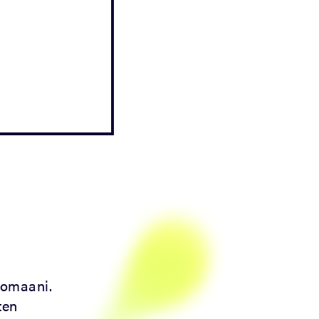
romaani.
ten