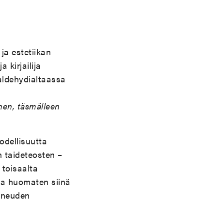
ja estetiikan
 kirjailija
aldehydialtaassa
nen, täsmälleen
odellisuutta
n taideteosten –
toisaalta
ta huomaten siinä
uneuden