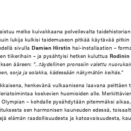
stuu melko kuivakkaana polveilevalta taidehistorian 
uin lukija kulkisi taidemuseon pitkää käytävää pitkin ja
hdellä sivulla
Damien Hirstin
hai-installaation – form
en tiikerihain – ja pysähtyisi hetken kuluttua
Rodinin
oksen ääreen:
”…täydellinen pronssiin valettu nuorukai
nen, sorja ja solakka, kädessään näkymätön keihäs.”
rkkaisena, henkevänä vulkaanisena laavana peittäen t
lleriatoimintaa koskevien huomioiden alle. Merkittävie
Olympian – kohdalle pysähdytään pitemmäksi aikaa, 
ituksesta sen harmonisen kauneuden edessä, toisaal
jä elämän raadollisuudesta ja katoavaisuudesta, ka