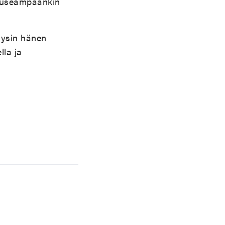
sa useampaankin
täysin hänen
lla ja