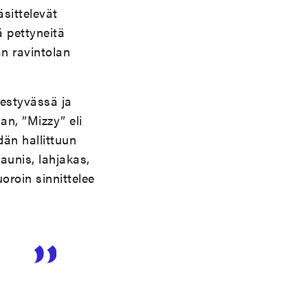
sittelevät
ä pettyneitä
n ravintolan
estyvässä ja
an, ”Mizzy” eli
dän hallittuun
aunis, lahjakas,
roin sinnittelee