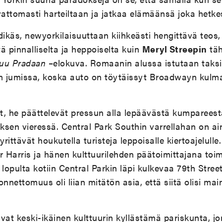
vattomasti harteiltaan ja jatkaa elämäänsä joka hetke
ikäs, newyorkilaisuuttaan kiihkeästi hengittävä teos,
ä pinnalliselta ja heppoiselta kuin
Meryl Streepin
täh
tuu Pradaan
–elokuva. Romaanin alussa istutaan taksi
 on jumissa, koska auto on töytäissyt Broadwayn kulm
t, he päättelevät pressun alla lepäävästä kumparees
sen vieressä. Central Park Southin varrellahan on ain
yrittävät houkutella turisteja leppoisalle kiertoajelul
ter Harris ja hänen kulttuurilehden päätoimittajana to
opulta kotiin Central Parkin läpi kulkevaa 79th Streeti
nnettomuus oli liian mitätön asia, että siitä olisi main
vat keski-ikäinen kulttuurin kyllästämä pariskunta, j