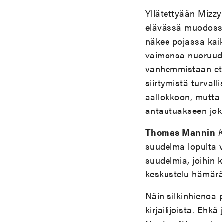
Yllätettyään Mizz
elävässä muodossa
näkee pojassa kai
vaimonsa nuoruude
vanhemmistaan etä
siirtymistä turval
aallokkoon, mutta 
antautuakseen jok
Thomas Mannin
suudelma lopulta v
suudelmia, joihin 
keskustelu hämärä
Näin silkinhienoa 
kirjailijoista. Eh