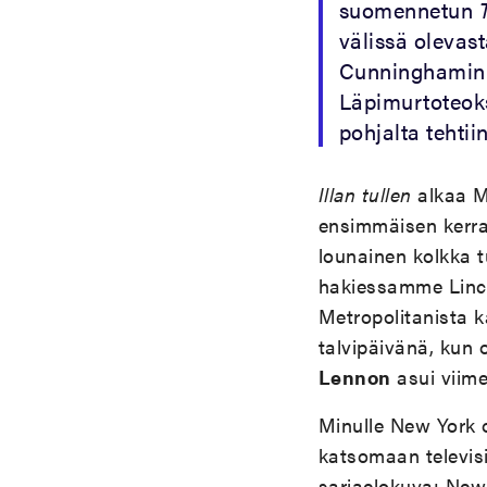
suomennetun
välissä olevas
Cunninghamin p
Läpimurtoteok
pohjalta tehtii
Illan tullen
alkaa M
ensimmäisen kerra
lounainen kolkka t
hakiessamme Linco
Metropolitanista
talvipäivänä, kun
Lennon
asui viime
Minulle New York 
katsomaan televisi
sarjaelokuva; New 