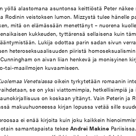
yn yöllä alastomana asuntonsa keittiöstä Peter näkee
 Rodinin veistoksen lumon. Mizzystä tulee hänelle p
ken, mitä on elämässään menettänyt – nuorena kuolle
naikaisen kukkeuden, tyttärensä sellaisena kuin täm
äntymistään. Lukija odottaa parin sadan sivun verra
lisen heteroseksuaalisuuden piiristä homoseksualismi
Cunningham on aivan liian henkevä ja monisyinen kirja
o-tai-maailmojen kuvaamiseen.
Kuolemaa Venetsiassa
oikein tyrkytetään romaanin inte
aihdetaan, se on yksi viattomimpia, hetkellisimpiä ja 
kaunokirjallisuus on koskaan yltänyt. Vain Peterin ja
ssä makuuhuoneessa kirjan lopussa vetää sille suudel
proosaa ei enää kirjoita kuin joku kaikkein hienoimmi
kä jotain samantapaista tekee
Andrei Makine
Pariisissa