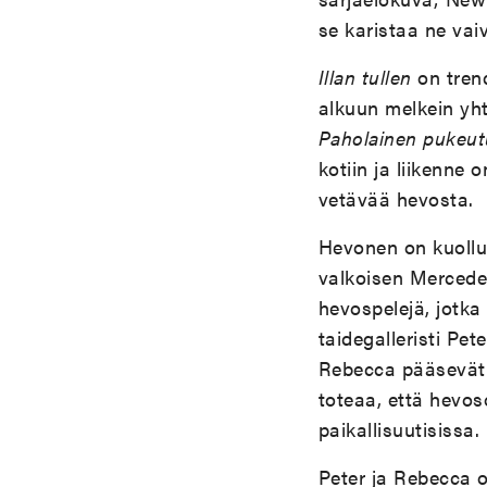
se karistaa ne vai
Illan tullen
on trend
alkuun melkein yht
Paholainen pukeu
kotiin ja liikenne
vetävää hevosta.
Hevonen on kuollu
valkoisen Mercedek
hevospelejä, jotka 
taidegalleristi Pe
Rebecca pääsevät l
toteaa, että hevoso
paikallisuutisissa.
Peter ja Rebecca o