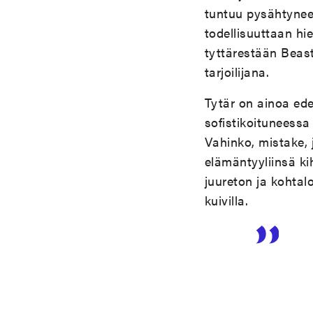
tuntuu pysähtynee
todellisuuttaan hi
tyttärestään Beast
tarjoilijana.
Tytär on ainoa ed
sofistikoituneessa
Vahinko, mistake, 
elämäntyyliinsä ki
juureton ja kohtal
kuivilla.