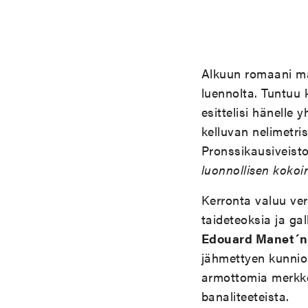
Alkuun romaani mai
luennolta. Tuntuu k
esittelisi hänelle y
kelluvan nelimetris
Pronssikausiveist
luonnollisen kokoi
Kerronta valuu ve
taideteoksia ja ga
Edouard Manet´n
jähmettyen kunnio
armottomia merkke
banaliteeteista.