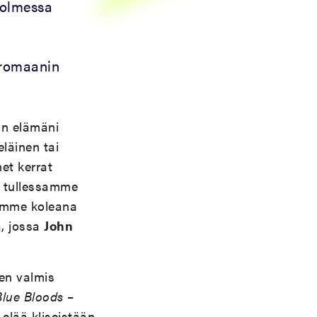
 kolmessa
a romaanin
in elämäni
läinen tai
et kerrat
i tullessamme
imme koleana
, jossa
John
len valmis
Blue Bloods
–
elää kliseistään,