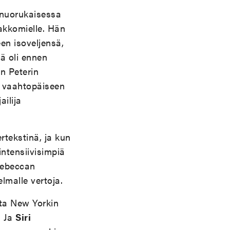
 nuorukaisessa
akkomielle. Hän
en isoveljensä,
ä oli ennen
n Peterin
n vaahtopäiseen
ilija
rtekstinä, ja kun
intensiivisimpiä
 Rebeccan
malle vertoja.
sta New Yorkin
. Ja
Siri