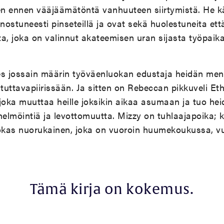
n ennen vääjäämätöntä vanhuuteen siirtymistä. He kä
enostuneesti pinseteillä ja ovat sekä huolestuneita ett
a, joka on valinnut akateemisen uran sijasta työpaika
es jossain määrin työväenluokan edustaja heidän men
 tuttavapiirissään. Ja sitten on Rebeccan pikkuveli Eth
joka muuttaa heille joksikin aikaa asumaan ja tuo hei
helmöintiä ja levottomuutta. Mizzy on tuhlaajapoika; k
okas nuorukainen, joka on vuoroin huumekoukussa, vuo
Tämä kirja on kokemus.