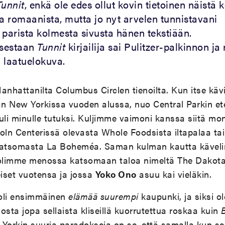
Tunnit
, enkä ole edes ollut kovin tietoinen näistä
ta romaanista, mutta jo nyt arvelen tunnistavani
arista kolmesta sivusta hänen tekstiään.
sestaan
Tunnit
kirjailija sai Pulitzer-palkinnon j
n laatuelokuva.
anhattanilta Columbus Circlen tienoilta. Kun itse käv
n New Yorkissa vuoden alussa, nuo Central Parkin ete
uli minulle tutuksi. Kuljimme vaimoni kanssa siitä mon
ln Centerissä olevasta Whole Foodsista iltapalaa ta
 katsomasta La Boheméa. Saman kulman kautta kävel
 olimme menossa katsomaan taloa nimeltä The Dakota
iset vuotensa ja jossa
Yoko Ono
asuu kai vieläkin.
oli ensimmäinen
elämää suurempi
kaupunki, ja siksi o
osta jopa sellaista kliseillä kuorrutettua roskaa kuin
Yorkin suuria paradokseja on se, että samalla kun se 