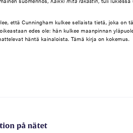
mäinen suomennos,
Kaikki mitä rakastin
, tuli lukies
elee, että Cunningham kulkee sellaista tietä, joka on 
 oikeastaan edes ole: hän kulkee maanpinnan yläpuole
nnattelevat häntä kainaloista. Tämä kirja on kokemus.
tion på nätet