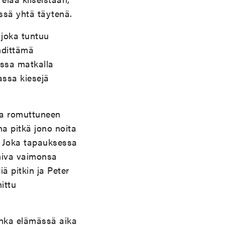
ssä yhtä täytenä.
 joka tuntuu
dittämä
ssa matkalla
assa kiesejä
ta romuttuneen
a pitkä jono noita
le. Joka tapauksessa
imiva vaimonsa
ä pitkin ja Peter
ittu
onka elämässä aika