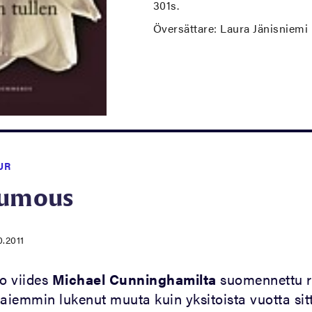
301s.
Översättare: Laura Jänisniemi
UR
lumous
0.2011
o viides
Michael Cunninghamilta
suomennettu 
 aiemmin lukenut muuta kuin yksitoista vuotta sit