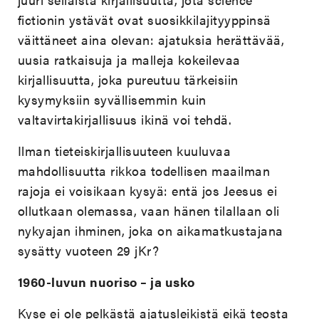
fictionin ystävät ovat suosikkilajityyppinsä
väittäneet aina olevan: ajatuksia herättävää,
uusia ratkaisuja ja malleja kokeilevaa
kirjallisuutta, joka pureutuu tärkeisiin
kysymyksiin syvällisemmin kuin
valtavirtakirjallisuus ikinä voi tehdä.
Ilman tieteiskirjallisuuteen kuuluvaa
mahdollisuutta rikkoa todellisen maailman
rajoja ei voisikaan kysyä: entä jos Jeesus ei
ollutkaan olemassa, vaan hänen tilallaan oli
nykyajan ihminen, joka on aikamatkustajana
sysätty vuoteen 29 jKr?
1960-luvun nuoriso – ja usko
Kyse ei ole pelkästä ajatusleikistä eikä teosta