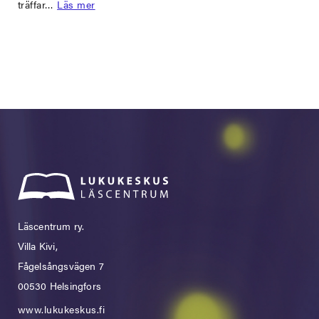
träffar…
Läs mer
Läscentrum ry.
Villa Kivi,
Fågelsångsvägen 7
00530 Helsingfors
www.lukukeskus.fi