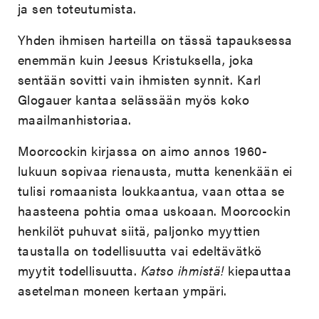
ja sen toteutumista.
Yhden ihmisen harteilla on tässä tapauksessa
enemmän kuin Jeesus Kristuksella, joka
sentään sovitti vain ihmisten synnit. Karl
Glogauer kantaa selässään myös koko
maailmanhistoriaa.
Moorcockin kirjassa on aimo annos 1960-
lukuun sopivaa rienausta, mutta kenenkään ei
tulisi romaanista loukkaantua, vaan ottaa se
haasteena pohtia omaa uskoaan. Moorcockin
henkilöt puhuvat siitä, paljonko myyttien
taustalla on todellisuutta vai edeltävätkö
myytit todellisuutta.
Katso ihmistä!
kiepauttaa
asetelman moneen kertaan ympäri.