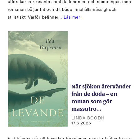
utforskar intressanta samtida fenomen och stämningar, men
romanen böljar hit och dit både innehållsmässigt och
stilistiskt. Varför befinner…
Läs mer
När sjökon återvänder
från de döda – en
roman som gör
massutro…
LINDA BOODH
17.6.2026
Vad händer när ett havsdjur försvinner, men fortsätter leva i