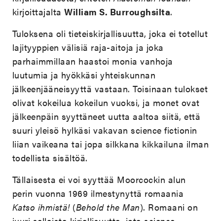
kirjoittajalta
William S. Burroughsilta
.
Tuloksena oli tieteiskirjallisuutta, joka ei totellut
lajityyppien välisiä raja-aitoja ja joka
parhaimmillaan haastoi monia vanhoja
luutumia ja hyökkäsi yhteiskunnan
jälkeenjääneisyyttä vastaan. Toisinaan tulokset
olivat kokeilua kokeilun vuoksi, ja monet ovat
jälkeenpäin syyttäneet uutta aaltoa siitä, että
suuri yleisö hylkäsi vakavan science fictionin
liian vaikeana tai jopa silkkana kikkailuna ilman
todellista sisältöä.
Tällaisesta ei voi syyttää Moorcockin alun
perin vuonna 1969 ilmestynyttä romaania
Katso ihmistä!
(
Behold the Man
). Romaani on
juuri sellaista kirjallisuutta, jota science