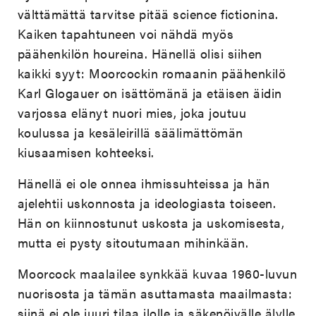
välttämättä tarvitse pitää science fictionina.
Kaiken tapahtuneen voi nähdä myös
päähenkilön houreina. Hänellä olisi siihen
kaikki syyt: Moorcockin romaanin päähenkilö
Karl Glogauer on isättömänä ja etäisen äidin
varjossa elänyt nuori mies, joka joutuu
koulussa ja kesäleirillä säälimättömän
kiusaamisen kohteeksi.
Hänellä ei ole onnea ihmissuhteissa ja hän
ajelehtii uskonnosta ja ideologiasta toiseen.
Hän on kiinnostunut uskosta ja uskomisesta,
mutta ei pysty sitoutumaan mihinkään.
Moorcock maalailee synkkää kuvaa 1960-luvun
nuorisosta ja tämän asuttamasta maailmasta:
siinä ei ole juuri tilaa ilolle ja säkenöivälle älylle.