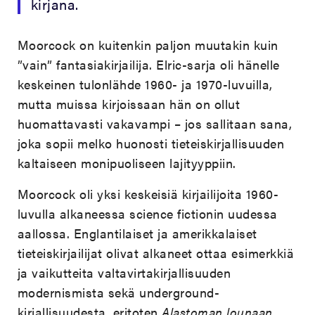
kirjana.
Moorcock on kuitenkin paljon muutakin kuin
”vain” fantasiakirjailija. Elric-sarja oli hänelle
keskeinen tulonlähde 1960- ja 1970-luvuilla,
mutta muissa kirjoissaan hän on ollut
huomattavasti vakavampi – jos sallitaan sana,
joka sopii melko huonosti tieteiskirjallisuuden
kaltaiseen monipuoliseen lajityyppiin.
Moorcock oli yksi keskeisiä kirjailijoita 1960-
luvulla alkaneessa science fictionin uudessa
aallossa. Englantilaiset ja amerikkalaiset
tieteiskirjailijat olivat alkaneet ottaa esimerkkiä
ja vaikutteita valtavirtakirjallisuuden
modernismista sekä underground-
kirjallisuudesta, eritoten
Alastoman lounaan