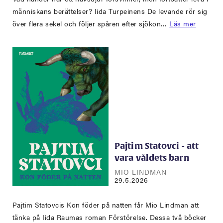
människans berättelser? Iida Turpeinens De levande rör sig
över flera sekel och följer spåren efter sjökon…
Läs mer
Pajtim Statovci - att
vara våldets barn
MIO LINDMAN
29.5.2026
Pajtim Statovcis Kon föder på natten får Mio Lindman att
tänka på Iida Raumas roman Förstörelse. Dessa två böcker