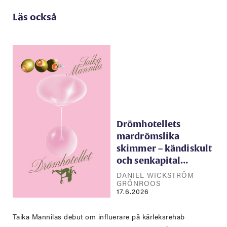
Läs också
Drömhotellets
mardrömslika
skimmer – kändiskult
och senkapital…
DANIEL WICKSTRÖM
GRÖNROOS
17.6.2026
Taika Mannilas debut om influerare på kärleksrehab