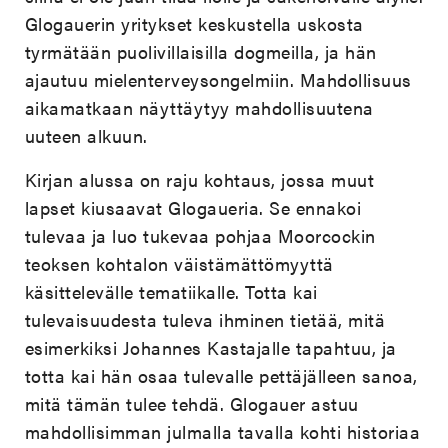
Glogauerin yritykset keskustella uskosta
tyrmätään puolivillaisilla dogmeilla, ja hän
ajautuu mielenterveysongelmiin. Mahdollisuus
aikamatkaan näyttäytyy mahdollisuutena
uuteen alkuun.
Kirjan alussa on raju kohtaus, jossa muut
lapset kiusaavat Glogaueria. Se ennakoi
tulevaa ja luo tukevaa pohjaa Moorcockin
teoksen kohtalon väistämättömyyttä
käsittelevälle tematiikalle. Totta kai
tulevaisuudesta tuleva ihminen tietää, mitä
esimerkiksi Johannes Kastajalle tapahtuu, ja
totta kai hän osaa tulevalle pettäjälleen sanoa,
mitä tämän tulee tehdä. Glogauer astuu
mahdollisimman julmalla tavalla kohti historiaa