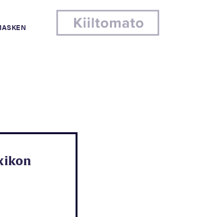
MASKEN
exikon