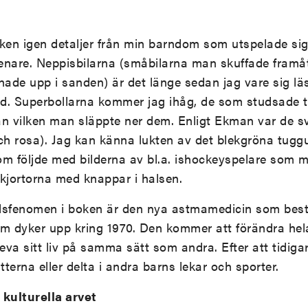
ken igen detaljer från min barndom som utspelade sig 
 senare. Neppisbilarna (småbilarna man skuffade fram
de upp i sanden) är det länge sedan jag vare sig läs
d. Superbollarna kommer jag ihåg, de som studsade ti
ån vilken man släppte ner dem. Enligt Ekman var de s
h rosa). Jag kan känna lukten av det blekgröna tug
om följde med bilderna av bl.a. ishockeyspelare som 
kjortorna med knappar i halsen.
tidsfenomen i boken är den nya astmamedicin som best
m dyker upp kring 1970. Den kommer att förändra hela
leva sitt liv på samma sätt som andra. Efter att tidiga
terna eller delta i andra barns lekar och sporter.
 kulturella arvet