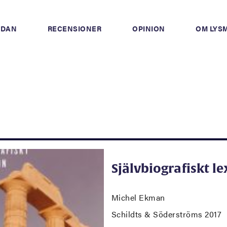
IDAN
RECENSIONER
OPINION
OM LYS
Självbiografiskt l
Michel Ekman
Schildts & Söderströms 2017