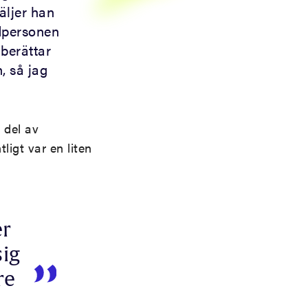
väljer han
udpersonen
 berättar
, så jag
 del av
ligt var en liten
er
sig
re