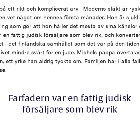
 på ett rikt och komplicerat arv. Moderns släkt är rysk
en vet något om hennes första månader. Hon är sjukli
ing som gör att hon håller det mesta av sina känslor o
r en fattig judisk försäljare som blev rik, och konverter
et i det finländska samhället som det var på den tide
ivet mindre svårt för en jude. Michels pappa övertala
, ett yrke han aldrig tyckte om. Familjen har i alla fal
se.
Farfadern var en fattig judisk
försäljare som blev rik