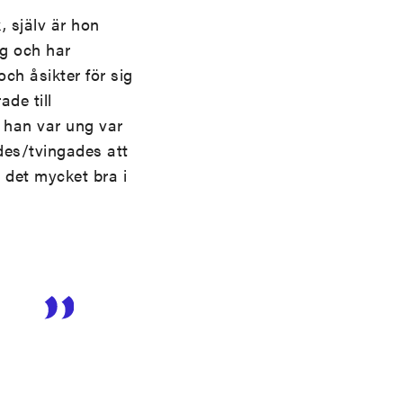
, själv är hon
g och har
ch åsikter för sig
ade till
n han var ung var
des/tvingades att
l det mycket bra i