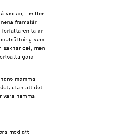
å veckor, i mitten
innena framstår
författaren talar
e motsättning som
och saknar det, men
ortsätta göra
att hans mamma
det, utan att det
er vara hemma.
göra med att