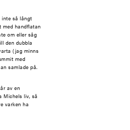
inte så långt
åt med handflatan
te om eller såg
ll den dubbla
varta (jag minns
gummit med
man samlade på.
år av en
 Michels liv, så
re varken ha