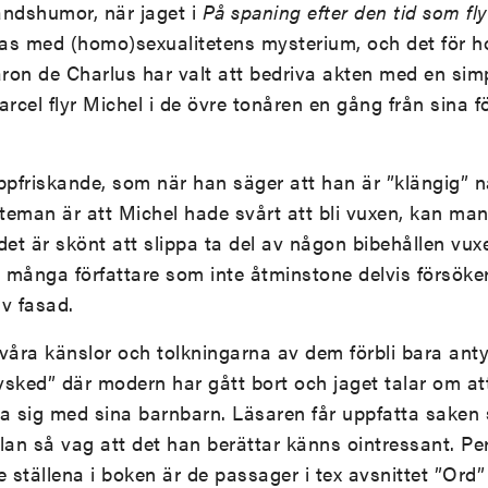
åndshumor, när jaget i
På spaning efter den tid som fly
as med (homo)sexualitetens mysterium, och det för 
aron de Charlus har valt att bedriva akten med en sim
Marcel flyr Michel i de övre tonåren en gång från sina för
ppfriskande, som när han säger att han är ”klängig” nä
teman är att Michel hade svårt att bli vuxen, kan ma
det är skönt att slippa ta del av någon bibehållen vux
många författare som inte åtminstone delvis försöker
v fasad.
våra känslor och tolkningarna av dem förbli bara ant
Avsked” där modern har gått bort och jaget talar om a
a sig med sina barnbarn. Läsaren får uppfatta saken s
ällan så vag att det han berättar känns ointressant. Pe
e ställena i boken är de passager i tex avsnittet ”Ord