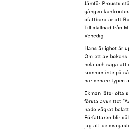
Jämför Prousts st
gången konfronter
ofattbara är att B
Till skillnad från 
Venedig.
Hans ärlighet är u
Om ett av bokens 
hela och säga att 
kommer inte på så 
här senare typen a
Ekman låter ofta s
första avsnittet ”
hade vägrat befatt
Författaren blir s
jag att de svagast