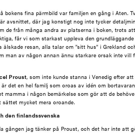
bokens fina pärmbild var familjen en gång i Aten. Tv
här avsnittet, där jag konstigt nog inte tycker detaljm
m de från många andra av platserna i boken, trots att 
tiga, får vi som starkast uppleva den grundläggand
lla älskade resan, alla talar om ”sitt hus” i Grekland 
m man av någon annan ännu starkare orsak inte vill f
cel Proust
, som inte kunde stanna i Venedig efter 
är det en hel familj som oroas av idén om bortavaran
et mamma i någon bemärkelse som gör att de behöv
t sättet mycket mera oroande.
h den finlandssvenska
da gången jag tänker på Proust, och det har inte att 