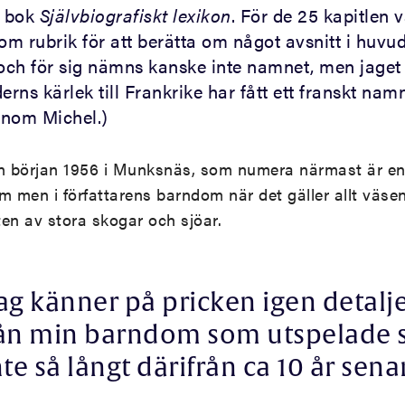
n bok
Självbiografiskt lexikon
. För de 25 kapitlen 
som rubrik för att berätta om något avsnitt i huv
I och för sig nämns kanske inte namnet, men jaget
erns kärlek till Frankrike har fått ett franskt namn
honom Michel.)
sin början 1956 i Munksnäs, som numera närmast är en
m men i författarens barndom när det gäller allt väsent
ten av stora skogar och sjöar.
ag känner på pricken igen detalj
ån min barndom som utspelade 
nte så långt därifrån ca 10 år sena