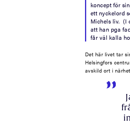
koncept för si
ett nyckelord 
Michels liv. (
att han pga fad
får väl kalla 
Det här livet tar 
Helsingfors centru
avskild ort i närhe
J
fr
i