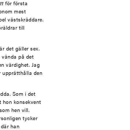
tt
för första
honom mest
pel västskräddare.
äldrar till
r det gäller sex.
n vända på det
en värdighet. Jag
 upprätthålla den
ydda. Som i det
tt hon konsekvent
om hen vill.
rsonligen tycker
” där han