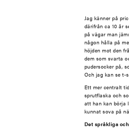
Jag känner på pric
därifrån ca 10 år
på vägar man jämna
någon hålla på me
höjden mot den fr
dem som svarta oc
pudersocker på, s
Och jag kan se t-s
Ett mer centralt 
sprutflaska och so
att han kan börja 
kunnat sova på nät
Det språkliga och