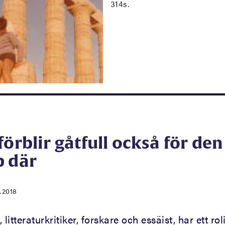
314s.
förblir gåtfull också för de
p där
4.2018
, litteraturkritiker, forskare och essäist, har ett rol