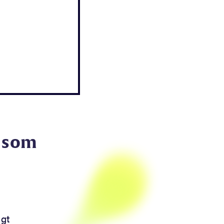
n som
igt