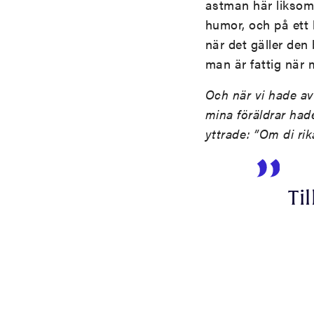
astman här liksom 
humor, och på ett l
när det gäller den
man är fattig när 
Och när vi hade av
mina föräldrar hade
yttrade: ”Om di rik
Ti