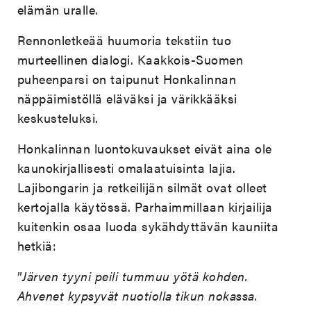
elämän uralle.
Rennonletkeää huumoria tekstiin tuo
murteellinen dialogi. Kaakkois-Suomen
puheenparsi on taipunut Honkalinnan
näppäimistöllä eläväksi ja värikkääksi
keskusteluksi.
Honkalinnan luontokuvaukset eivät aina ole
kaunokirjallisesti omalaatuisinta lajia.
Lajibongarin ja retkeilijän silmät ovat olleet
kertojalla käytössä. Parhaimmillaan kirjailija
kuitenkin osaa luoda sykähdyttävän kauniita
hetkiä:
”
Järven tyyni peili tummuu yötä kohden.
Ahvenet kypsyvät nuotiolla tikun nokassa.