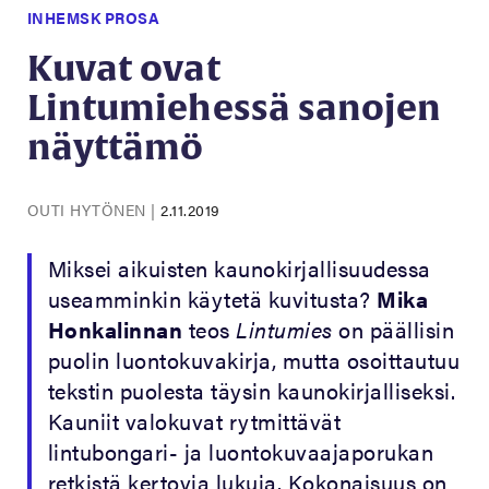
INHEMSK PROSA
Kuvat ovat
Lintumiehessä sanojen
näyttämö
OUTI HYTÖNEN
|
2.11.2019
Miksei aikuisten kaunokirjallisuudessa
useamminkin käytetä kuvitusta?
Mika
Honkalinnan
teos
Lintumies
on päällisin
puolin luontokuvakirja, mutta osoittautuu
tekstin puolesta täysin kaunokirjalliseksi.
Kauniit valokuvat rytmittävät
lintubongari- ja luontokuvaajaporukan
retkistä kertovia lukuja. Kokonaisuus on