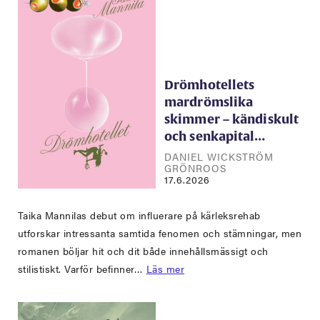
Drömhotellets
mardrömslika
skimmer – kändiskult
och senkapital…
DANIEL WICKSTRÖM
GRÖNROOS
17.6.2026
Taika Mannilas debut om influerare på kärleksrehab
utforskar intressanta samtida fenomen och stämningar, men
romanen böljar hit och dit både innehållsmässigt och
stilistiskt. Varför befinner…
Läs mer