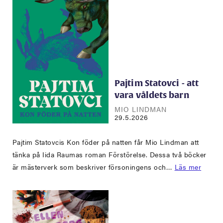
Pajtim Statovci - att
vara våldets barn
MIO LINDMAN
29.5.2026
Pajtim Statovcis Kon föder på natten får Mio Lindman att
tänka på Iida Raumas roman Förstörelse. Dessa två böcker
är mästerverk som beskriver försoningens och…
Läs mer