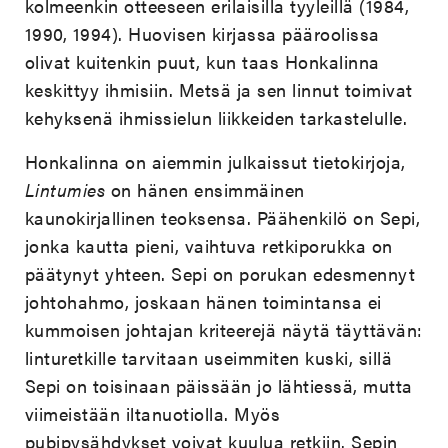
kolmeenkin otteeseen erilaisilla tyyleillä (1984,
1990, 1994). Huovisen kirjassa pääroolissa
olivat kuitenkin puut, kun taas Honkalinna
keskittyy ihmisiin. Metsä ja sen linnut toimivat
kehyksenä ihmissielun liikkeiden tarkastelulle.
Honkalinna on aiemmin julkaissut tietokirjoja,
Lintumies
on hänen ensimmäinen
kaunokirjallinen teoksensa. Päähenkilö on Sepi,
jonka kautta pieni, vaihtuva retkiporukka on
päätynyt yhteen. Sepi on porukan edesmennyt
johtohahmo, joskaan hänen toimintansa ei
kummoisen johtajan kriteerejä näytä täyttävän:
linturetkille tarvitaan useimmiten kuski, sillä
Sepi on toisinaan päissään jo lähtiessä, mutta
viimeistään iltanuotiolla. Myös
pubipysähdykset voivat kuulua retkiin. Sepin