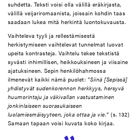
suhdetta. Teksti voisi olla välillä eräkirjasta,
välillä veijariromaanista, joissain kohdin taas
saadaan lukea mitä herkintä luontokuvausta.
Vaihteleva tyyli ja rellestämisestä
herkistymiseen vaihtelevat tunnelmat luovat
upeita kontrasteja. Vaihtelu tekee tekstistä
syvästi inhimillisen, heikkouksineen ja viisaine
ajatuksineen. Sepin henkilöhahmossa
ilmenevät kaikki nämä puolet: ”
Siinä [Sepissä]
yhdistyvät sudenkorennon herkkyys, hersyvä
huumorintaju ja väkivallan vastustaminen
jonkinlaiseen suorasukaiseen
luolamiesmäisyyteen, joka ottaa ja vie.
” (s. 132)
Samaan tapaan voisi kuvata koko kirjaa.