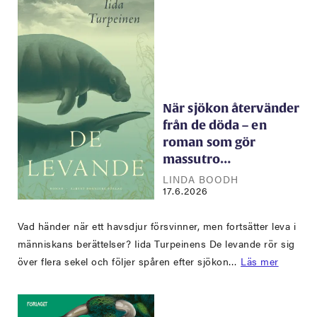
När sjökon återvänder
från de döda – en
roman som gör
massutro…
LINDA BOODH
17.6.2026
Vad händer när ett havsdjur försvinner, men fortsätter leva i
människans berättelser? Iida Turpeinens De levande rör sig
över flera sekel och följer spåren efter sjökon…
Läs mer