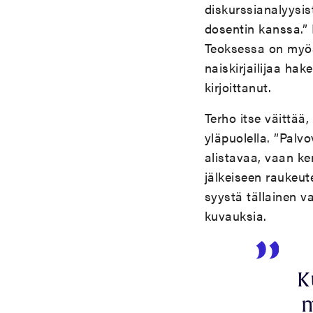
diskurssianalyysis
dosentin kanssa.”
Teoksessa on myös
naiskirjailijaa ha
kirjoittanut.
Terho itse väittää,
yläpuolella. ”Palv
alistavaa, vaan ke
jälkeiseen raukeut
syystä tällainen va
kuvauksia.
K
m