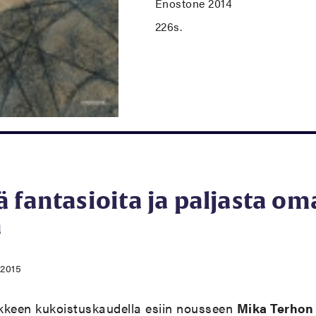
Enostone 2014
226s.
 fantasioita ja paljasta o
a
.2015
ikkeen kukoistuskaudella esiin nousseen
Mika Terhon