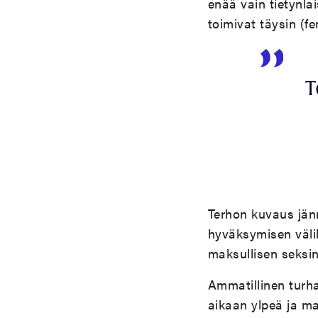
enää vain tietynla
toimivat täysin (fe
T
Terhon kuvaus jän
hyväksymisen välill
maksullisen seksin
Ammatillinen turh
aikaan ylpeä ja ma