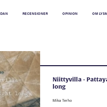
IDAN
RECENSIONER
OPINION
OM LYS
Niittyvilla - Pattay
long
Mika Terho