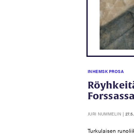
INHEMSK PROSA
Röyhkeitä
Forssass
JURI NUMMELIN
|
27.5
Turkulaisen runoli