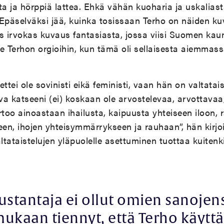
ta ja hörppiä lattea. Ehkä vähän kuoharia ja uskaliast
 Epäselväksi jää, kuinka tosissaan Terho on näiden k
 irvokas kuvaus fantasiasta, jossa viisi Suomen kau
kee Terhon orgioihin, kun tämä oli sellaisesta aiemma
 ettei ole sovinisti eikä feministi, vaan hän on valtatai
ova katseeni (ei) koskaan ole arvostelevaa, arvottavaa,
rtoo ainoastaan ihailusta, kaipuusta yhteiseen iloon, 
een, ihojen yhteisymmärrykseen ja rauhaan”, hän kirjoi
ltataistelujen yläpuolelle asettuminen tuottaa kuitenki
ustantaja ei ollut omien sanojen
ukaan tiennyt, että Terho käytt