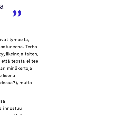
ta
ivat tympeitä,
nostuneena. Terho
yylikeinoja taiten,
että teosta ei tee
rjan minäkertoja
llisenä
udessa?), mutta
ssa
a innostuu