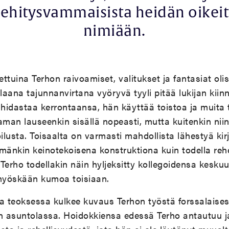
ehitysvammaisista heidän oikei
nimiään.
ttuina Terhon raivoamiset, valitukset ja fantasiat olis
aana tajunnanvirtana vyöryvä tyyli pitää lukijan kiin
 hidastaa kerrontaansa, hän käyttää toistoa ja muita t
aman lauseenkin sisällä nopeasti, mutta kuitenkin niin 
oilusta. Toisaalta on varmasti mahdollista lähestyä ki
änkin keinotekoisena konstruktiona kuin todella rehe
erho todellakin näin hyljeksitty kollegoidensa kesku
myöskään kumoa toisiaan.
 teoksessa kulkee kuvaus Terhon työstä forssalaise
 asuntolassa. Hoidokkiensa edessä Terho antautuu j