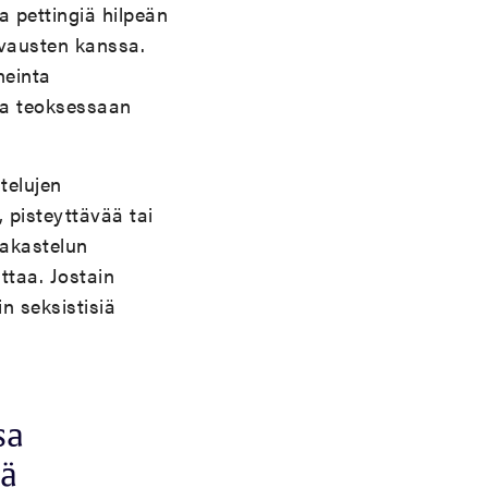
a pettingiä hilpeän
uvausten kanssa.
neinta
ssa teoksessaan
stelujen
 pisteyttävää tai
rakastelun
ttaa. Jostain
n seksistisiä
sa
ää