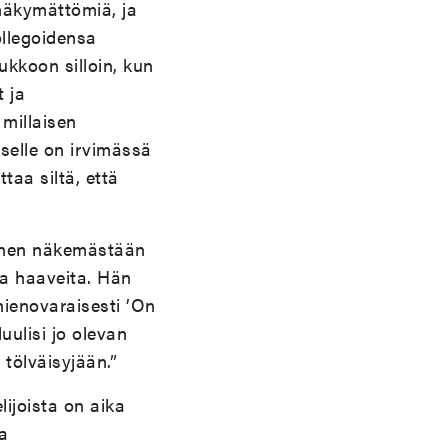
 näkymättömiä, ja
ollegoidensa
kkoon silloin, kun
t ja
 millaisen
elle on irvimässä
taa siltä, että
ennen näkemästään
 ja haaveita. Hän
 hienovaraisesti ’On
uulisi jo olevan
 tölväisyjään.”
lijoista on aika
a