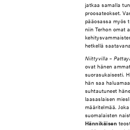
jatkaa samalla tun
proosateokset. Va
pääosassa myös 
niin Terhon omat 
kehitysvammaisten 
hetkellä saatavan
Niittyvilla
–
Pattay
ovat hänen ammatil
suorasukaisesti. Hä
hän saa haluamaan
suhtautuneet hänee
laasaslaisen miesl
määritelmää. Joka 
suomalaisten naist
Hännikäisen
teos