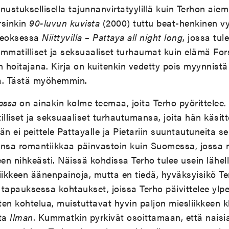
nustuksellisella tajunnanvirtatyylillä kuin Terhon aie
rsinkin
90-luvun kuvista
(2000) tuttu beat-henkinen v
teoksessa
Niittyvilla
–
Pattaya all night long
, jossa tule
ammatilliset ja seksuaaliset turhaumat kuin elämä Fo
hoitajana. Kirja on kuitenkin vedetty pois myynnistä e
a. Tästä myöhemmin.
assa
on ainakin kolme teemaa, joita Terho pyörittelee
liset ja seksuaaliset turhautumansa, joita hän käsitt
n ei peittele Pattayalle ja Pietariin suuntautuneita se
sa romantiikkaa päinvastoin kuin Suomessa, jossa n
n nihkeästi. Näissä kohdissa Terho tulee usein lähell
iikkeen äänenpainoja, mutta en tiedä, hyväksyisikö Ter
tapauksessa kohtaukset, joissa Terho päivittelee ylp
en kohtelua, muistuttavat hyvin paljon miesliikkeen 
ta
Ilman
. Kummatkin pyrkivät osoittamaan, että naisi