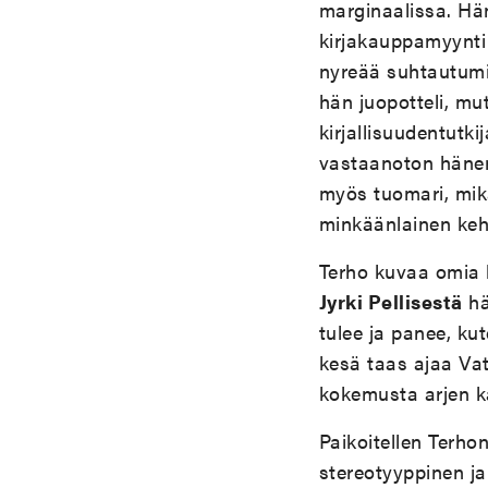
marginaalissa. Hän
kirjakauppamyynti
nyreää suhtautumis
hän juopotteli, mut
kirjallisuudentutki
vastaanoton hänen
myös tuomari, mikä
minkäänlainen kehu
Terho kuvaa omia 
Jyrki Pellisestä
hän
tulee ja panee, kut
kesä taas ajaa Vat
kokemusta arjen kar
Paikoitellen Terhon
stereotyyppinen ja