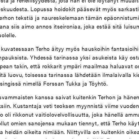
a ja rehellisyydestä, jota hän ei ole löytänyt muual
keskuudesta. Lopussa hoidokit pääsevät myös sarkasti
hon tekstiä ja naureskelemaan tämän epäonnistumisill
a siis aimo annos itseironiaa, joka estää sitä luisu
olelle.
kuvatessaan Terho äityy myös hauskoihin fantasioihi
mpauksista. Yhdessä tarinassa yksi asukeista käy os
upean takin, että rokkarit ympäri maailmaa haluavat o
itä luovu, toisessa tarinassa lähdetään ilmalaivalla
singissä nimellä Forssan Tukka ja Töyhtö.
svammaisten kanssa saivat kuitenkin Terhon ja häne
iin. Kustantaja veti teoksen myynnistä viime vuoden
ho oli rikkonut vaitiolovelvollisuutta, joka hänellä am
ollut omien sanojensa mukaan tiennyt, että Terho käy
 heidän oikeita nimiään. Niittyvilla on kuitenkin oik