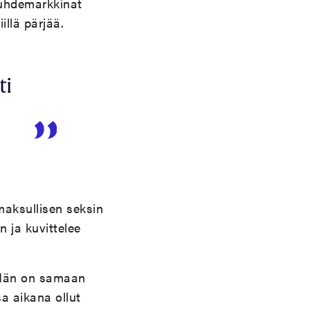
suhdemarkkinat
illä pärjää.
ti
maksullisen seksin
n ja kuvittelee
. Hän on samaan
a aikana ollut