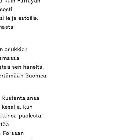
ta kuin Pattayan
sesti
e ja estoille.
masta
n asukkien
tamassa
staa sen häneltä,
 kiertämään Suomea
n kustantajansa
 kesällä, kun
mattinsa puolesta
ttää
ea Forssan