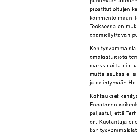
puhumaan aitoudest
prostitutioitujen 
kommentoimaan Ter
Teoksessa on mukan
epämiellyttävän pu
Kehitysvammaisia 
omalaatuisista te
markkinoilta niin 
mutta asukas ei si
ja esiintymään Hel
Kohtaukset kehity
Enostonen vaikeuks
paljastui, että Ter
on. Kustantaja ei 
kehitysvammaisista