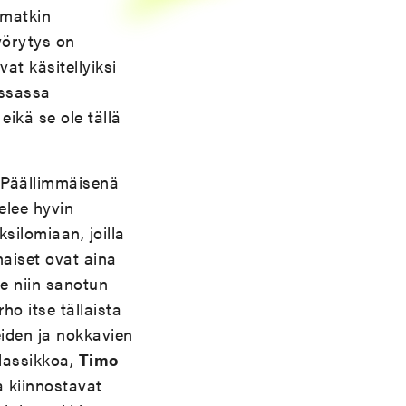
mmatkin
yörytys on
vat käsitellyiksi
rssassa
ikä se ole tällä
. Päällimmäisenä
elee hyvin
ksilomiaan, joilla
aiset ovat aina
e niin sanotun
ho itse tällaista
eiden ja nokkavien
klassikkoa,
Timo
a kiinnostavat