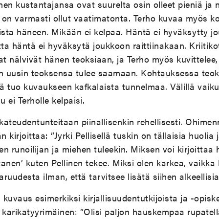
en kustantajansa ovat suurelta osin olleet pieniä ja
 on varmasti ollut vaatimatonta. Terho kuvaa myös k
ta häneen. Mikään ei kelpaa. Häntä ei hyväksytty jou
ta häntä ei hyväksytä joukkoon raittiinakaan. Kriitiko
jat nälvivät hänen teoksiaan, ja Terho myös kuvittelee,
 uusin teoksensa tulee saamaan. Kohtauksessa teoks
 tuo kuvaukseen kafkalaista tunnelmaa. Välillä vaikut
 ei Terholle kelpaisi.
kateudentunteitaan piinallisenkin rehellisesti. Ohim
 kirjoittaa: ”Jyrki Pellisellä tuskin on tällaisia huolia
en runoilijan ja miehen tuleekin. Miksen voi kirjoittaa
anen’ kuten Pellinen tekee. Miksi olen karkea, vaikka l
uudesta ilman, että tarvitsee lisätä siihen alkeellisia
 kuvaus esimerkiksi kirjallisuudentutkijoista ja -opiske
 karikatyyrimäinen: ”Olisi paljon hauskempaa rupatell