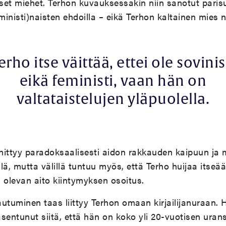
iset miehet. Terhon kuvauksessakin niin sanotut pari
ministi)naisten ehdoilla
–
eikä Terhon kaltainen mies ni
erho itse väittää, ettei ole sovinis
eikä feministi, vaan hän on
valtataistelujen yläpuolella.
nittyy paradoksaalisesti aidon rakkauden kaipuun ja 
ä, mutta välillä tuntuu myös, että Terho huijaa itseää
 olevan aito kiintymyksen osoitus.
autuminen taas liittyy Terhon omaan kirjailijanuraan
sentunut siitä, että hän on koko yli 20-vuotisen urans