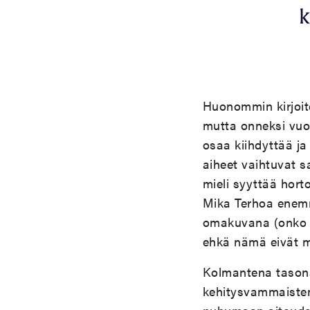
k
Huonommin kirjoite
mutta onneksi vuol
osaa kiihdyttää ja
aiheet vaihtuvat s
mieli syyttää hort
Mika Terhoa enemm
omakuvana (onko T
ehkä nämä eivät 
Kolmantena tasona
kehitysvammaisten