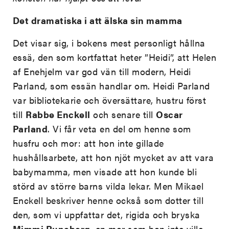
Det dramatiska i att älska sin mamma
Det visar sig, i bokens mest personligt hållna
essä, den som kortfattat heter ”Heidi”, att Helen
af Enehjelm var god vän till modern, Heidi
Parland, som essän handlar om. Heidi Parland
var bibliotekarie och översättare, hustru först
till
Rabbe Enckell
och senare till
Oscar
Parland
. Vi får veta en del om henne som
husfru och mor: att hon inte gillade
hushållsarbete, att hon njöt mycket av att vara
babymamma, men visade att hon kunde bli
störd av större barns vilda lekar. Men Mikael
Enckell beskriver henne också som dotter till
den, som vi uppfattar det, rigida och bryska
Mimmi Runeberg
, en mor som hon inte ville