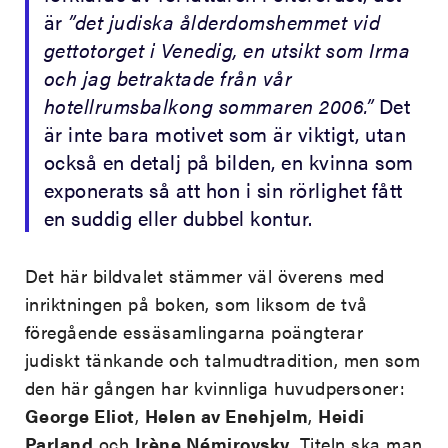
är
”det judiska ålderdomshemmet vid
gettotorget i Venedig, en utsikt som Irma
och jag betraktade från vår
hotellrumsbalkong sommaren 2006.”
Det
är inte bara motivet som är viktigt, utan
också en detalj på bilden, en kvinna som
exponerats så att hon i sin rörlighet fått
en suddig eller dubbel kontur.
Det här bildvalet stämmer väl överens med
inriktningen på boken, som liksom de två
föregående essäsamlingarna poängterar
judiskt tänkande och talmudtradition, men som
den här gången har kvinnliga huvudpersoner:
George Eliot
,
Helen av Enehjelm
,
Heidi
Parland
och
Irène Némirovsky
. Titeln ska man