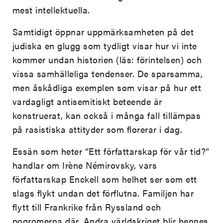
mest intellektuella.
Samtidigt öppnar uppmärksamheten på det
judiska en glugg som tydligt visar hur vi inte
kommer undan historien (läs: förintelsen) och
vissa samhälleliga tendenser. De sparsamma,
men åskådliga exemplen som visar på hur ett
vardagligt antisemitiskt beteende är
konstruerat, kan också i många fall tillämpas
på rasistiska attityder som florerar i dag.
Essän som heter ”Ett författarskap för vår tid?”
handlar om Irène Némirovsky, vars
författarskap Enckell som helhet ser som ett
slags flykt undan det förflutna. Familjen har
flytt till Frankrike från Ryssland och
pogromerna där. Andra världskriget blir hennes