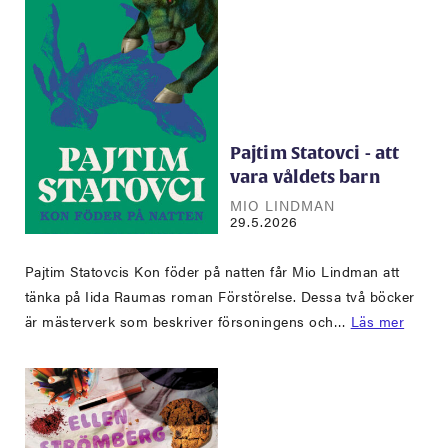
Pajtim Statovci - att
vara våldets barn
MIO LINDMAN
29.5.2026
Pajtim Statovcis Kon föder på natten får Mio Lindman att
tänka på Iida Raumas roman Förstörelse. Dessa två böcker
är mästerverk som beskriver försoningens och…
Läs mer