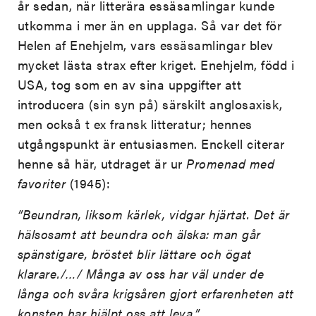
år sedan, när litterära essäsamlingar kunde
utkomma i mer än en upplaga. Så var det för
Helen af Enehjelm, vars essäsamlingar blev
mycket lästa strax efter kriget. Enehjelm, född i
USA, tog som en av sina uppgifter att
introducera (sin syn på) särskilt anglosaxisk,
men också t ex fransk litteratur; hennes
utgångspunkt är entusiasmen. Enckell citerar
henne så här, utdraget är ur
Promenad med
favoriter
(1945):
”Beundran, liksom kärlek, vidgar hjärtat. Det är
hälsosamt att beundra och älska: man går
spänstigare, bröstet blir lättare och ögat
klarare./…/ Många av oss har väl under de
långa och svåra krigsåren gjort erfarenheten att
konsten har hjälpt oss att leva.”