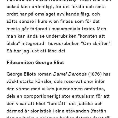
också läsa ordentligt, för det första och sista
ordet har på omslaget avvikande färg, och
sätts senare i kursiv, en finess som för det
mesta går förlorad i massmediala texter. Men
man kan ändå se underrubriken ”konsten att
älska” integrerad i huvudrubriken ”Om skriften”.
Så har jag lust att läsa det.
Filosemiten George Eliot
George Eliots roman
Daniel Deronda
(1876) har
väckt starka känslor, dels reservationer inför
den värme med vilken judendomen omfattas,
dels en oproportionerligt stor entusiasm för att
den visar att Eliot ”förstått” det judiska och
därmed är sionistisk i sina stävanden (fastän
den politiska sionismen brukar dateras först till