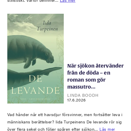
När sjökon återvänder
från de döda – en
roman som gör
massutro…
LINDA BOODH
17.6.2026
Vad händer när ett havsdjur försvinner, men fortsätter leva i
människans berättelser? Iida Turpeinens De levande rör sig
över flera sekel och följer spåren efter sjökon…
Läs mer