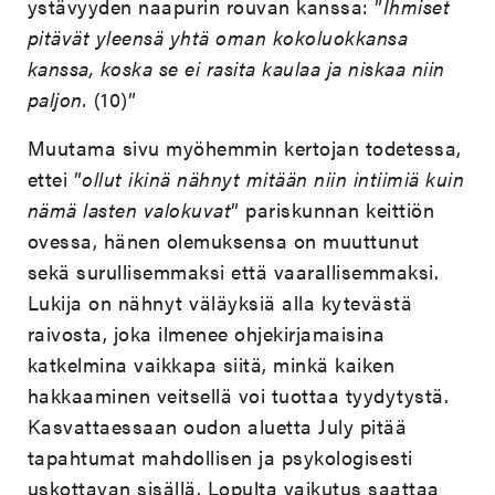
ystävyyden naapurin rouvan kanssa: ”
Ihmiset
pitävät yleensä yhtä oman kokoluokkansa
kanssa, koska se ei rasita kaulaa ja niskaa niin
paljon.
(10)”
Muutama sivu myöhemmin kertojan todetessa,
ettei ”
ollut ikinä nähnyt mitään niin intiimiä kuin
nämä lasten valokuvat
” pariskunnan keittiön
ovessa, hänen olemuksensa on muuttunut
sekä surullisemmaksi että vaarallisemmaksi.
Lukija on nähnyt väläyksiä alla kytevästä
raivosta, joka ilmenee ohjekirjamaisina
katkelmina vaikkapa siitä, minkä kaiken
hakkaaminen veitsellä voi tuottaa tyydytystä.
Kasvattaessaan oudon aluetta July pitää
tapahtumat mahdollisen ja psykologisesti
uskottavan sisällä. Lopulta vaikutus saattaa