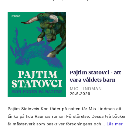
Pajtim Statovci - att
vara våldets barn
MIO LINDMAN
29.5.2026
Pajtim Statovcis Kon föder på natten får Mio Lindman att
tänka på Iida Raumas roman Förstörelse. Dessa två böcker
är mästerverk som beskriver försoningens och…
Läs mer