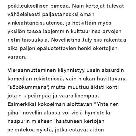
poikkeuksellisen pimeää. Näin kertojat tulevat
vähäeleisesti paljastaneeksi oman
vinksahtaneisuutensa, ja hetkittäin myös
yksilön tasoa laajemmin kulttuurinsa arvojen
ristiriitaisuuksia. Novellistina July siis rakentaa
aika paljon epäluotettavien henkilökertojien
varaan.
Vieraannuttaminen käynnistyy usein absurdin
komedian rekisterissä, vain hiukan huvittavana
”söpökummana”, mutta muuttuu äkisti kohti
jotain kipeämpää ja vaarallisempaa.
Esimerkiksi kokoelman aloittavan ”Yhteinen
piha”-novellin alussa voi vielä hymistellä
naapurin mieheen ihastuneen kertojan
selontekoa syistä, jotka estävät aidon