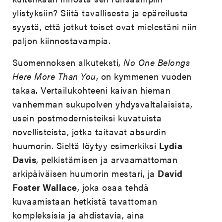
ylistyksiin? Siitä tavallisesta ja epäreilusta
syystä, että jotkut toiset ovat mielestäni niin
paljon kiinnostavampia.
Suomennoksen alkuteksti,
No One Belongs
Here More Than You
, on kymmenen vuoden
takaa. Vertailukohteeni kaivan hieman
vanhemman sukupolven yhdysvaltalaisista,
usein postmodernisteiksi kuvatuista
novellisteista, jotka taitavat absurdin
huumorin. Sieltä löytyy esimerkiksi
Lydia
Davis
, pelkistämisen ja arvaamattoman
arkipäiväisen huumorin mestari, ja
David
Foster Wallace
, joka osaa tehdä
kuvaamistaan hetkistä tavattoman
kompleksisia ja ahdistavia, aina