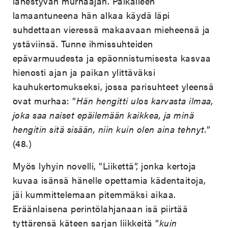
lähestyvän murhaajan. Paikalleen
lamaantuneena hän alkaa käydä läpi
suhdettaan vieressä makaavaan mieheensä ja
ystäviinsä. Tunne ihmissuhteiden
epävarmuudesta ja epäonnistumisesta kasvaa
hienosti ajan ja paikan ylittäväksi
kauhukertomukseksi, jossa parisuhteet yleensä
ovat murhaa: ”
Hän hengitti ulos karvasta ilmaa,
joka saa naiset epäilemään kaikkea, ja minä
hengitin sitä sisään, niin kuin olen aina tehnyt.
”
(48.)
Myös lyhyin novelli, ”Liikettä”, jonka kertoja
kuvaa isänsä hänelle opettamia kädentaitoja,
jäi kummittelemaan pitemmäksi aikaa.
Eräänlaisena perintölahjanaan isä piirtää
tyttärensä käteen sarjan liikkeitä ”
kuin