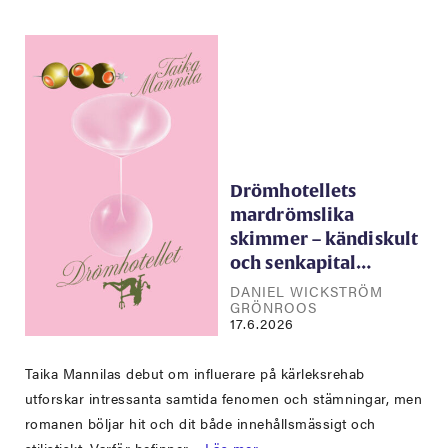
Drömhotellets
mardrömslika
skimmer – kändiskult
och senkapital…
DANIEL WICKSTRÖM
GRÖNROOS
17.6.2026
Taika Mannilas debut om influerare på kärleksrehab
utforskar intressanta samtida fenomen och stämningar, men
romanen böljar hit och dit både innehållsmässigt och
stilistiskt. Varför befinner…
Läs mer