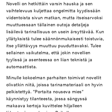
Novelli on hetkittäin varsin hauska ja sen
vaihtelevuus kuljettaa ongelmitta kyydissään
viidentoista sivun matkan, mutta itseisarvoksi
muuttuessaan tällainen outoja detaljeja
lisäilevä tarinallisuus on usein ärsyttävää. Kun
yllätyksistä tulee säännönmukaisesti toistuvia,
itse yllättävyys muuttuu puuduttavaksi. Tulee
sellainen vaikutelma, että jokin novellien
tyylissä ja asenteessa on liian teknistä ja
automaattista.
Minulle kokoelman parhaiten toimivat novellit
olivatkin niitä, joissa tarinamateriaali on hyvin
pelkistettyä. ”Portaita nouseva mies”
käynnistyy tilanteesta, jossa sängyssä
makaava kertoja kuvittelee hiljalleen