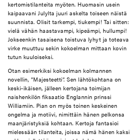
kertomistilanteita myöten. Huomasin usein
kaipaavani Julylta juuri askelta toiseen näistä
suunnista. Olisit tarkempi, tiukempi! Tai sitten:
vielä vähän haastavampi, kipeämpi, hullumpi!
Jokseenkin tasaisena toistuva lyhyt ja toteava
virke muuttuu sekin kokoelman mittaan kovin
tutun kuuloiseksi.
Otan esimerkiksi kokoelman kolmannen
novellin, ”Majesteetti”. Sen lähtökohtana on
keski-ikäisen, jälleen kertojana toimijan
naishenkilön fiksaatio Englannin prinssi
Williamiin. Pian on myös toinen keskeinen
ongelma ja motiivi, nimittäin hänen pelkonsa
maanjäristyksiä kohtaan. Kertoja fantasioi
mielessään tilanteita, joissa nämä hänen kaksi