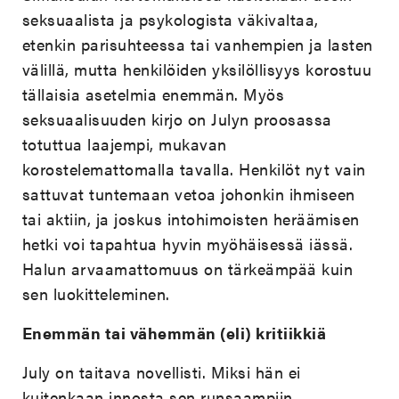
seksuaalista ja psykologista väkivaltaa,
etenkin parisuhteessa tai vanhempien ja lasten
välillä, mutta henkilöiden yksilöllisyys korostuu
tällaisia asetelmia enemmän. Myös
seksuaalisuuden kirjo on Julyn proosassa
totuttua laajempi, mukavan
korostelemattomalla tavalla. Henkilöt nyt vain
sattuvat tuntemaan vetoa johonkin ihmiseen
tai aktiin, ja joskus intohimoisten heräämisen
hetki voi tapahtua hyvin myöhäisessä iässä.
Halun arvaamattomuus on tärkeämpää kuin
sen luokitteleminen.
Enemmän tai vähemmän (eli) kritiikkiä
July on taitava novellisti. Miksi hän ei
kuitenkaan innosta sen runsaampiin