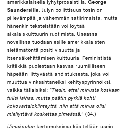
amerikkalaisella lyhytprosaistilla,
George
Saundersilla
. Julyn poliittisuus tosin on
piilevämpää ja vähemmän satiirimaista, mutta
hänenkin teksteistään voi löytää
aikalaiskulttuurin ruotimista. Useassa
novellissa tuodaan esille amerikkalaisten
sietämätöntä positiivisuutta ja
itsensäkehittämisen kulttuuria. Feminististä
kritiikkiä puolestaan kasvaa ruumiilliseen
häpeään liittyvästä ahdistuksesta, joka voi
muuttua vinksahtaneiksi kehityspyrinnöiksi,
vaikka tällaisiksi: ”
Tiesin, ettei minusta koskaan
tulisi laihaa, mutta päätin pyrkiä kohti
kokovartalokiinteyttä, niin että minua olisi
miellyttävä koskettaa pimeässä.
” (34.)
Uimakoulun
kertomuksissa käsitellään usein