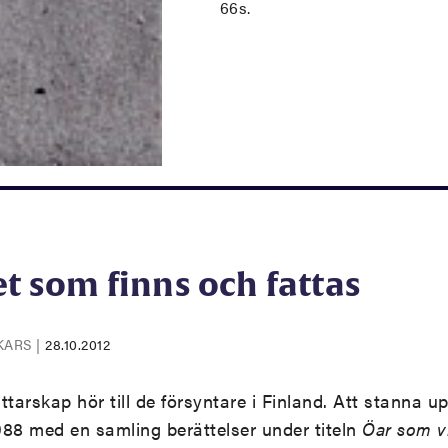
66s.
et som finns och fattas
CKARS
|
28.10.2012
ttarskap hör till de försyntare i Finland. Att stanna u
1988 med en samling berättelser under titeln
Öar som vi