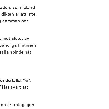
naden, som ibland
 dikten är att inte
sig samman och
t mot slutet av
oändliga historien
ssila spindelnät
nderfallet ”vi”:
”Har svårt att
ten är antagligen