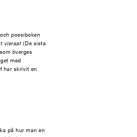
- och poesiboken
t vieraat
(De sista
s som överges
laget med
 har skrivit en
änka på hur man en