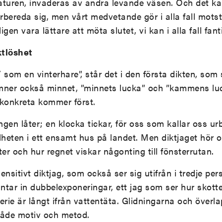
aturen, invaderas av andra levande väsen. Och det k
bereda sig, men vårt medvetande gör i alla fall mot
igen vara lättare att möta slutet, vi kan i alla fall fant
iktlöshet
/ som en vinterhare”, står det i den första dikten, so
mner också minnet, ”minnets lucka” och ”kammens l
 konkreta kommer först.
ngen låter; en klocka tickar, för oss som kallar oss ur
illheten i ett ensamt hus på landet. Men diktjaget hör 
r och hur regnet viskar någonting till fönsterrutan.
sensitivt diktjag, som också ser sig utifrån i tredje per
äntar in dubbelexponeringar, ett jag som ser hur skott
ie är långt ifrån vattentäta. Glidningarna och överl
både motiv och metod.