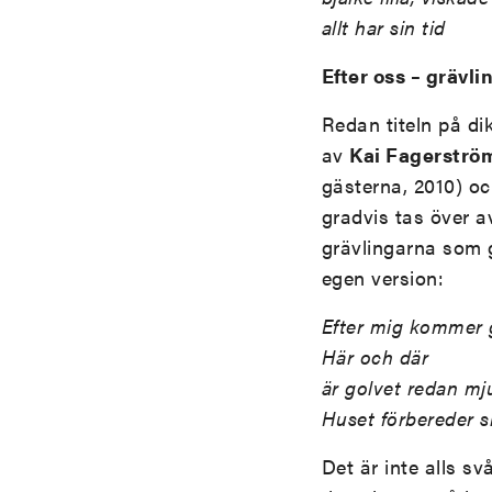
allt har sin tid
Efter oss – grävl
Redan titeln på di
av
Kai Fagerströ
gästerna, 2010) och
gradvis tas över a
grävlingarna som g
egen version:
Efter mig kommer g
Här och där
är golvet redan mj
Huset förbereder s
Det är inte alls s