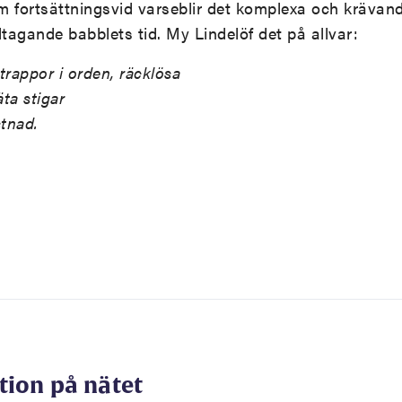
 fortsättningsvid varseblir det komplexa och krävande
lltagande babblets tid. My Lindelöf det på allvar:
 trappor i orden, räcklösa
äta stigar
stnad.
tion på nätet