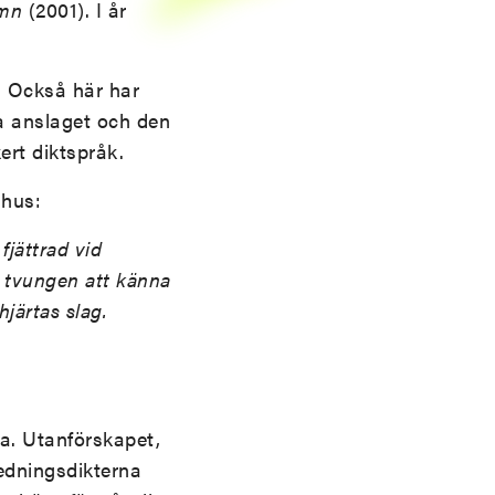
amn
(2001). I år
a. Också här har
ka anslaget och den
ert diktspråk.
 hus:
fjättrad vid
on tvungen att känna
hjärtas slag.
na. Utanförskapet,
ledningsdikterna