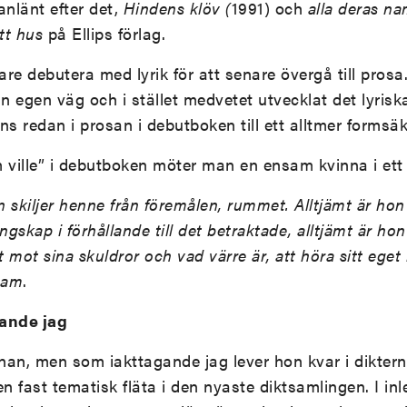
anlänt efter det,
Hindens klöv (
1991) och
alla deras n
tt hus
på Ellips förlag.
tare debutera med lyrik för att senare övergå till pros
in egen väg och i stället medvetet utvecklat det lyris
ns redan i prosan i debutboken till ett alltmer formsäk
 ville” i debutboken möter man en ensam kvinna i ett
skiljer henne från föremålen, rummet. Alltjämt är hon 
ngskap i förhållande till det betraktade, alltjämt är h
t mot sina skuldror och vad värre är, att höra sitt eget 
sam
.
gande jag
nnan, men som iakttagande jag lever hon kvar i dikter
en fast tematisk fläta i den nyaste diktsamlingen. I in