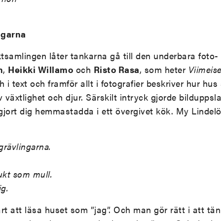
ingarna
ktsamlingen låter tankarna gå till den underbara foto
m
,
Heikki Willamo
och
Risto Rasa
, som heter
Viimeise
 i text och framför allt i fotografier beskriver hur hu
v växtlighet och djur. Särskilt intryck gjorde bildupps
jort dig hemmastadda i ett övergivet kök. My Lindelöf
rävlingarna.
ukt som mull.
ig.
vårt att läsa huset som ”jag”. Och man gör rätt i att t