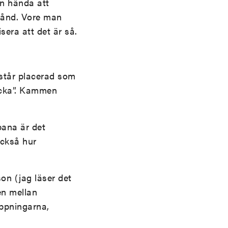
an hända att
stånd. Vore man
isera att det är så.
m står placerad som
ucka”. Kammen
bana är det
också hur
son (jag läser det
en mellan
appningarna,