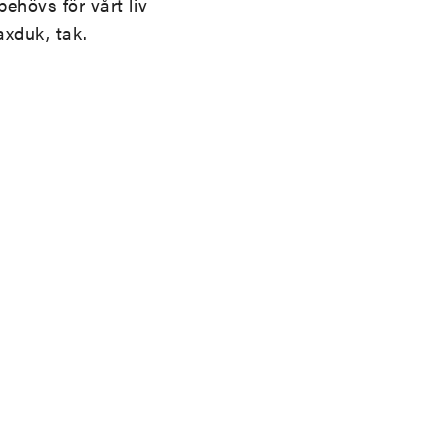
hövs för vårt liv
axduk, tak.