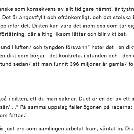
anske som konsekvens av allt tidigare nämnt, är tyst
 Det är ångestfyllt och ofrånkomligt, och det stoiska i
 upp inför det. Dikten kan vara det inom oss som tar 
örtätning, där allting liksom lättar och blir viktlöst.
und i luften/ och tyngden försvann” heter det i en dik
en dikt som börjar i det konkreta, i stunden och i den 
 stund sedan/ att man funnit 396 miljoner år gamla/ fo
å i dikten, ett du man saknar. Duet är en del av ett sö
er isär/ …” På samma uppslag faller ögonen på raderna: 
som fattas.”
is just ord som samlingen arbetat fram, väntat in. Dik