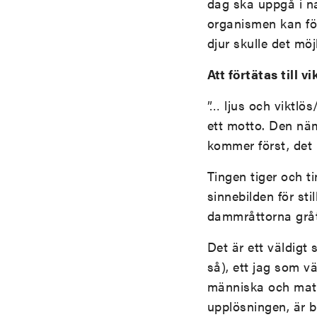
dag ska uppgå i n
organismen kan för
djur skulle det möjl
Att förtätas till v
”… ljus och viktlös
ett motto. Den nä
kommer först, det
Tingen tiger och ti
sinnebilden för st
dammråttorna gråte
Det är ett väldigt 
så), ett jag som v
människa och mater
upplösningen, är 