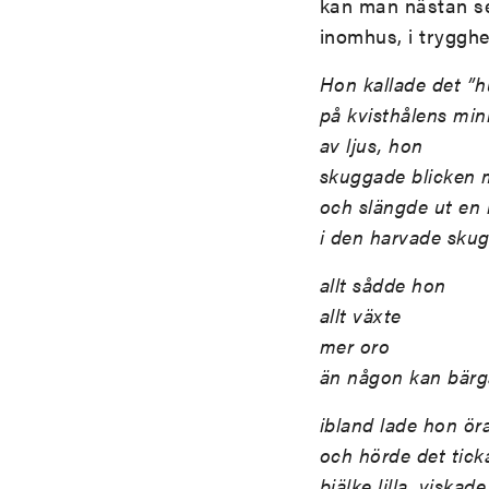
kan man nästan se
inomhus, i trygghe
Hon kallade det ”hu
på kvisthålens mi
av ljus, hon
skuggade blicken
och slängde ut en 
i den harvade sku
allt sådde hon
allt växte
mer oro
än någon kan bärg
ibland lade hon ör
och hörde det tick
bjälke lilla, viskad