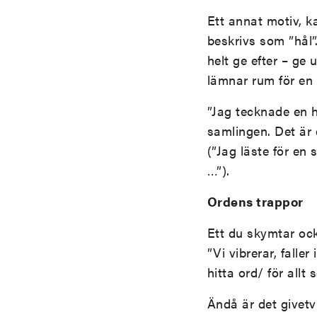
Ett annat motiv, k
beskrivs som ”hål”.
helt ge efter – ge
lämnar rum för en f
”Jag tecknade en h
samlingen. Det är 
(”Jag läste för en
…”).
Ordens trappor
Ett du skymtar ocks
”Vi vibrerar, fall
hitta ord/ för allt 
Ändå är det givetv