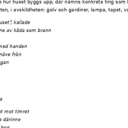
 hur huset byggs upp, där nämns konkreta ting som be
ten, i avskildheten: golv och gardiner, lampa, tapet, v
set”, kallade
nne av kåda som brann
 med handen
näve frön
ggan
a
at mot timret
a därinne
e hon