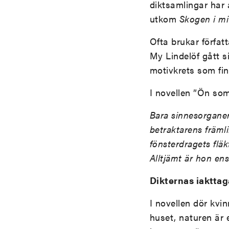
diktsamlingar har 
utkom
Skogen i mi
Ofta brukar förfat
My Lindelöf gått s
motivkrets som fin
I novellen ”Ön som
Bara sinnesorganen 
betraktarens främli
fönsterdragets fläk
Alltjämt är hon en
Dikternas iaktta
I novellen dör kvi
huset, naturen är 