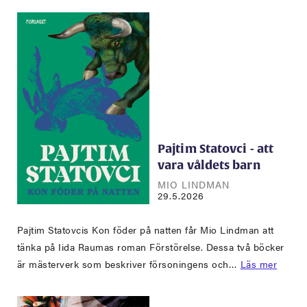
Pajtim Statovci - att
vara våldets barn
MIO LINDMAN
29.5.2026
Pajtim Statovcis Kon föder på natten får Mio Lindman att
tänka på Iida Raumas roman Förstörelse. Dessa två böcker
är mästerverk som beskriver försoningens och…
Läs mer