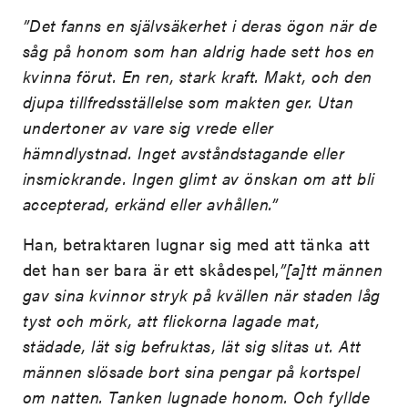
”Det fanns en självsäkerhet i deras ögon när de
såg på honom som han aldrig hade sett hos en
kvinna förut. En ren, stark kraft. Makt, och den
djupa tillfredsställelse som makten ger. Utan
undertoner av vare sig vrede eller
hämndlystnad. Inget avståndstagande eller
insmickrande. Ingen glimt av önskan om att bli
accepterad, erkänd eller avhållen.”
Han, betraktaren lugnar sig med att tänka att
det han ser bara är ett skådespel,
”[a]tt männen
gav sina kvinnor stryk på kvällen när staden låg
tyst och mörk, att flickorna lagade mat,
städade, lät sig befruktas, lät sig slitas ut. Att
männen slösade bort sina pengar på kortspel
om natten. Tanken lugnade honom. Och fyllde