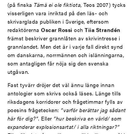
(på finska
Tämä ei ole fiktiota
, Teos 2007) tycks
visserligen vara inriktad på den läs- och
skrivarglada publiken i Sverige, eftersom
redaktörerna
Oscar Rossi
och
Tiia Strandén
främst beskriver grannlåten av skrivintresse i
grannlandet. Men det är i varje fall direkt synd
om danskarna, norrmännen och islänningarna,
som antagligen får nöja sig den svenska
utgåvan.
Fast tyvärr dröjer det väl ännu länge innan
antologier som skrivs också läses. Länge tills
riksdagens korridorer och frågetimmar fylls av
poesins frågetecken:
”varför berättar jag sådant
här för dig?”
. Eller
”hur beskriva en värld/ som
expanderar explosionsartat/ i alla riktningar?”