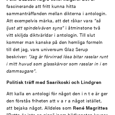
fascinerande att fritt kunna hitta
sammanträffanden mellan dikterna i antologin.
Att exempelvis märka, att det råkar vara
”så
ljust att spindelväven syns”
i åtminstone två
vitt skiljda diktvärldar i antologin. Till slut
kommer man kanske på den hemliga formeln
till det jag, vars universum Glaz Serup
beskriver:
”Jag är förvirrad lösa bitar rasslar runt
i mitt huvud som glasskärvor som rasslar in i en
dammsugare”
.
Politisk träff med Saarikoski och Lindgren
Att kalla en antologi för något den i n t e är ger
den förstås friheten att v a r a något istället,
att bejaka något. Alldeles som
René Magrittes
”Detta är inte en pipa” inom bildkonsten kryper