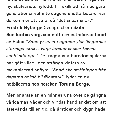
ny, skälvande, nyfödd. Till skillnad från tidigare
generationer vet inte dagens snuttarbetare, var
de kommer att vara, då ”det snöar snart” i
Fredrik Nybergs
Sverige eller i
Saila
Susiluotos
vargvisor mitt i en eutrofierad förort
av Esbo:
”Snön yr in, in i ögonen ylar flingornas
stormiga skrik, i varje fönster snäser tevens
snöblinda öga.”
De trygga vita barndomsjularna
har gått vilse i den stränga vintern av
mekaniserad snöyra.
”Snart ska strålningen från
dagarna också bli för stark”
, lyder en av
hotbilderna hos norskan
Torunn Borge
.
Men snarare än en minnesruna över de gångna
världarnas väder och vindar handlar det om att
återvända till en tid, då årstider och dygn hade