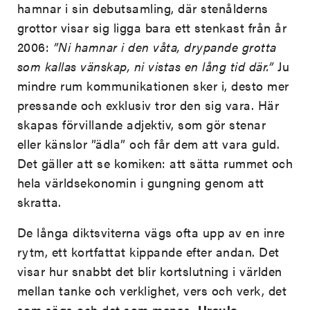
hamnar i sin debutsamling, där stenålderns
grottor visar sig ligga bara ett stenkast från år
2006:
”Ni hamnar i den våta, drypande grotta
som kallas vänskap, ni vistas en lång tid där.”
Ju
mindre rum kommunikationen sker i, desto mer
pressande och exklusiv tror den sig vara. Här
skapas förvillande adjektiv, som gör stenar
eller känslor ”ädla” och får dem att vara guld.
Det gäller att se komiken: att sätta rummet och
hela världsekonomin i gungning genom att
skratta.
De långa diktsviterna vägs ofta upp av en inre
rytm, ett kortfattat kippande efter andan. Det
visar hur snabbt det blir kortslutning i världen
mellan tanke och verklighet, vers och verk, det
som sägs och det som menas.
Ursula