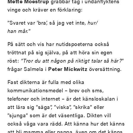
Mette Moestrup
grabbar tag i undanflyktens
vinge och kräver en förklaring:
”Svaret var ’bra’, så jag vet inte,
hur/
han mår.
”
På sätt och vis har nutidspoeterna också
tröttnat på sig själva, på att höra sin egen
röst:
”Tror du att någon på riktigt talar så här?
”
frågar Salmela i
Peter Mickwitz
översättning.
Fast dikterna är fulla med olika
kommunikationsmedel – brev och sms,
telefoner och internet – är det känsloskalan i
att lära sig ”säga”, ”viska”, ”skrika” eller
”sjunga” som är det väsentliga. Dikten vill
också våga vara rädd. Att känna hur det känns
att bli mamma eller pappa, även om det känns