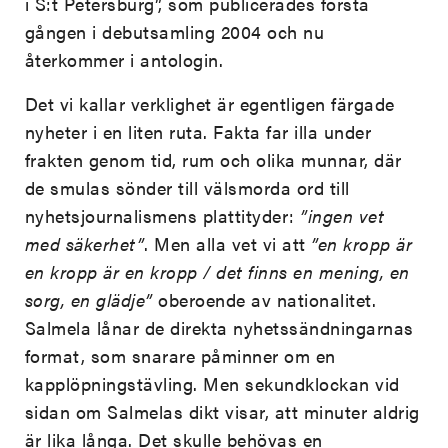
i S:t Petersburg”, som publicerades första
gången i debutsamling 2004 och nu
återkommer i antologin.
Det vi kallar verklighet är egentligen färgade
nyheter i en liten ruta. Fakta far illa under
frakten genom tid, rum och olika munnar, där
de smulas sönder till välsmorda ord till
nyhetsjournalismens plattityder:
”ingen vet
med säkerhet”
. Men alla vet vi att
”en kropp är
en kropp är en kropp / det finns en mening, en
sorg, en glädje”
oberoende av nationalitet.
Salmela lånar de direkta nyhetssändningarnas
format, som snarare påminner om en
kapplöpningstävling. Men sekundklockan vid
sidan om Salmelas dikt visar, att minuter aldrig
är lika långa. Det skulle behövas en