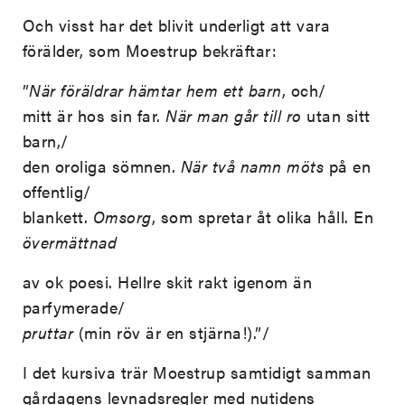
Och visst har det blivit underligt att vara
förälder, som Moestrup bekräftar:
”
När föräldrar hämtar hem ett barn
, och/
mitt är hos sin far.
När man går till ro
utan sitt
barn,/
den oroliga sömnen.
När två namn möts
på en
offentlig/
blankett.
Omsorg
, som spretar åt olika håll. En
övermättnad
av ok poesi. Hellre skit rakt igenom än
parfymerade/
pruttar
(min röv är en stjärna!).”/
I det kursiva trär Moestrup samtidigt samman
gårdagens levnadsregler med nutidens