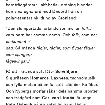
barnträdgårdar: i alfabetisk ordning blandar
hon sina egna ord med låneord från en
polarresenärs skildring av Grönland:
”Den slumpartade förbindelsen mellan
folk
,/
vars barn har samma namn. Och
folk, som har
omkommit i/
dag
. Så många
fåglar, fåglar, som flyger fåglar
som sjunger,/
fågelvingar
./
På ett liknande sätt låter
Sölvi Björn
Sigurðsson
Homeros
,
Laxness
, technomusik
och fylla mötas på en fullsatt isländsk Kaffibar.
Och Nybergs morfar råkar dela samma prosteri
och trädgård som
Carl von Linnés
lärjunge
Pehr Osbeck
några sekel tidigare. Det är