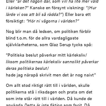
Eller
”är det någon där, som vill ha lite mer våld
i kärleken?”
Kanske en försynt viskning:
”(Hur
lärde vi oss att bli så rädda?”
) Eller bara ett
försiktigt:
”Hör ni vågorna i världen?”
Nog blir man då ledsen, om politiken förblir
blind t.o.m. för de allra vardagligaste
självklarheterna, som Glaz Serup tycks spå:
”Politiska beslut påverkar mitt kärleksliv/
liksom politikernas kärleksliv sannolikt påverkar
deras politiska beslut
/
hade jag närapå skrivit men det är nog naivt”
Om allt stod riktigt rätt till i världen, skulle
politikerna stå i riksdagen och prata om det
som inte står rätt till i världen. Då kunde de
använda
Detta är inte fiktion
som facit. Då