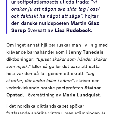
ur soffpotatismosets utleda träda:
”vi
önskar ju att någon ska slita tag i oss/
och faktiskt ha något att säga”
, hojtar
den danske nutidspoeten
Martin Glaz
Serup
översatt av
Lisa Rudebeck
.
Om inget annat hjälper ruskar man liv i sig med
krävande barnahänder som i
Jenny Tunedals
diktboningar:
”Ljuset skakar som händer skakar
som mjölk.”
Eller så gäller det bara att sätta
hela världen på fall genom ett skratt.
”Jag
skrattar, där andra faller i sömn”
, skriver den
vederkvickande norske poetprofeten
Steinar
Opstad
, i översättning av
Marie Lundquist
.
I det nordiska diktlandskapet spökar
fortfarande snörika vintrar, men stämningen är