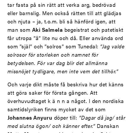
tar fasta på sin rätt att verka arg, bedrövad
eller barnslig. Men också rätten till att glädjas
och njuta – ja, t.o.m. bli så hänförd igen, att
man som
Aki Salmela
begeistrat och patetiskt
får utropa ”å” lite nu och då. Eller använda ord
som ”själ” och ”solros” som Tunedal:
”Jag valde
solrosor för storleken och namnet för
betydelsen. För var dag blir det allmänna
missnöjet tydligare, men inte vem det tillhör.”
Och varje dikt måste få beskriva hur det känns
att göra saker för första gången. Att
överhuvudtaget k ä n n a något. I den nordiska
samtidslyriken finns mycket av det som
Johannes Anyuru
döper till:
”Dagar då jag/ står
med slutna ögon/ och känner efter.”
Danskan