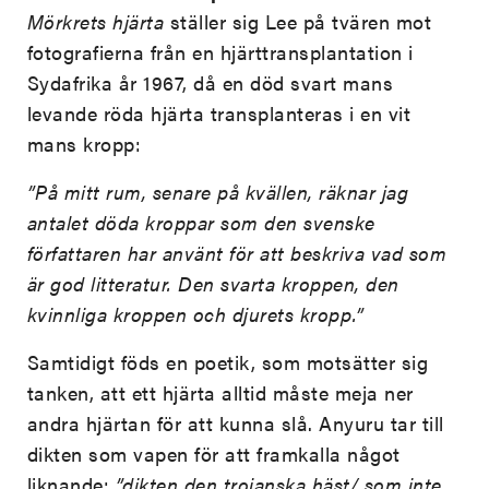
Mörkrets hjärta
ställer sig Lee på tvären mot
fotografierna från en hjärttransplantation i
Sydafrika år 1967, då en död svart mans
levande röda hjärta transplanteras i en vit
mans kropp:
”På mitt rum, senare på kvällen, räknar jag
antalet döda kroppar som den svenske
författaren har använt för att beskriva vad som
är god litteratur. Den svarta kroppen, den
kvinnliga kroppen och djurets kropp.”
Samtidigt föds en poetik, som motsätter sig
tanken, att ett hjärta alltid måste meja ner
andra hjärtan för att kunna slå. Anyuru tar till
dikten som vapen för att framkalla något
liknande:
”dikten den trojanska häst/ som inte