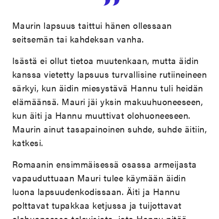
Maurin lapsuus taittui hänen ollessaan
seitsemän tai kahdeksan vanha.
Isästä ei ollut tietoa muutenkaan, mutta äidin
kanssa vietetty lapsuus turvallisine rutiineineen
särkyi, kun äidin miesystävä Hannu tuli heidän
elämäänsä. Mauri jäi yksin makuuhuoneeseen,
kun äiti ja Hannu muuttivat olohuoneeseen.
Maurin ainut tasapainoinen suhde, suhde äitiin,
katkesi.
Romaanin ensimmäisessä osassa armeijasta
vapauduttuaan Mauri tulee käymään äidin
luona lapsuudenkodissaan. Äiti ja Hannu
polttavat tupakkaa ketjussa ja tuijottavat
olohuoneessa televisiota, jota Hannu pitää