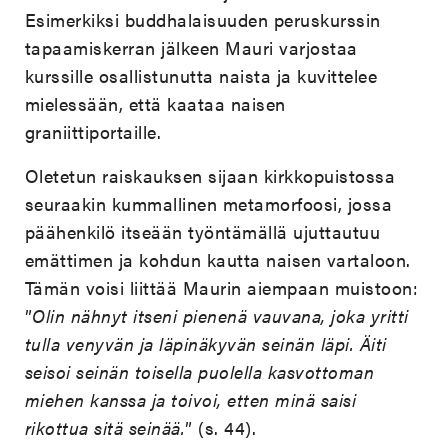
Esimerkiksi buddhalaisuuden peruskurssin
tapaamiskerran jälkeen Mauri varjostaa
kurssille osallistunutta naista ja kuvittelee
mielessään, että kaataa naisen
graniittiportaille.
Oletetun raiskauksen sijaan kirkkopuistossa
seuraakin kummallinen metamorfoosi, jossa
päähenkilö itseään työntämällä ujuttautuu
emättimen ja kohdun kautta naisen vartaloon.
Tämän voisi liittää Maurin aiempaan muistoon:
”
Olin nähnyt itseni pienenä vauvana, joka yritti
tulla venyvän ja läpinäkyvän seinän läpi. Äiti
seisoi seinän toisella puolella kasvottoman
miehen kanssa ja toivoi, etten minä saisi
rikottua sitä seinää.
” (s. 44).