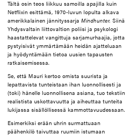
Tältä osin teos liikkuu samoilla apajilla kuin
Netflixin esittämä, 1970-luvun lopulta alkava
amerikkalainen jännityssarja
Mindhunter.
Siinä
Yhdysvaltain liittovaltion poliisi ja psykologi
haastattelevat vangittuja sarjamurhaajia, jotta
pystyisivät ymmärtämään heidän ajatteluaan
ja hyödyntämään tietoa uusien tapausten
ratkaisemisessa.
Se, että Mauri kertoo omista suurista ja
lepattavista tunteistaan ihan luonnollisesti ja
(toki) hänelle luonnollisena asiana, tuo tekstiin
realistista uskottavuutta ja aiheuttaa tunteita
lukijassa sisällöllisessä kammottavuudessaan.
Esimerkiksi erään uhrin surmattuaan
päähenkilö taivuttaa ruumiin istumaan