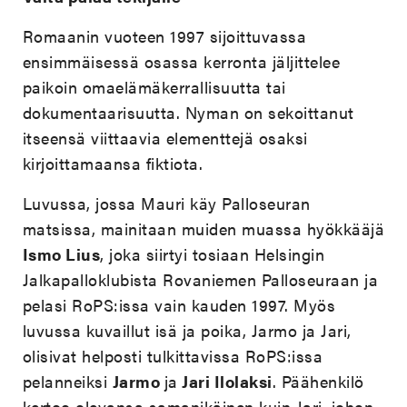
Romaanin vuoteen 1997 sijoittuvassa
ensimmäisessä osassa kerronta jäljittelee
paikoin omaelämäkerrallisuutta tai
dokumentaarisuutta. Nyman on sekoittanut
itseensä viittaavia elementtejä osaksi
kirjoittamaansa fiktiota.
Luvussa, jossa Mauri käy Palloseuran
matsissa, mainitaan muiden muassa hyökkääjä
Ismo Lius
, joka siirtyi tosiaan Helsingin
Jalkapalloklubista Rovaniemen Palloseuraan ja
pelasi RoPS:issa vain kauden 1997. Myös
luvussa kuvaillut isä ja poika, Jarmo ja Jari,
olisivat helposti tulkittavissa RoPS:issa
pelanneiksi
Jarmo
ja
Jari Ilolaksi
. Päähenkilö
kertoo olevansa samanikäinen kuin Jari, johon