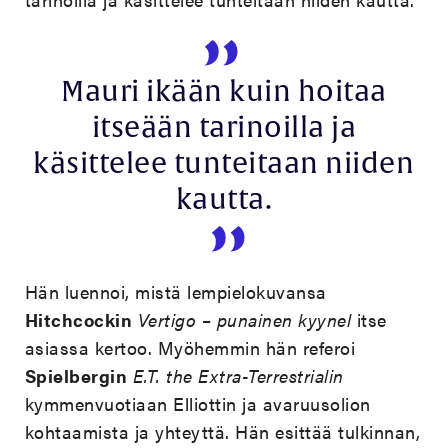
Mauri ikään kuin hoitaa
itseään tarinoilla ja
käsittelee tunteitaan niiden
kautta.
Hän luennoi, mistä lempielokuvansa
Hitchcockin
Vertigo
–
punainen
kyynel
itse
asiassa kertoo. Myöhemmin hän referoi
Spielbergin
E.T. the Extra-Terrestrialin
kymmenvuotiaan Elliottin ja avaruusolion
kohtaamista ja yhteyttä. Hän esittää tulkinnan,