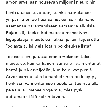
arvon arvellaan nousevan miljooniin euroihin.
Lehtijutussa kuvataan, kuinka nuorukaisen
ympärillä on perheensä lisäksi iso rinki hänen
asemansa parantamiseen satsaavia aikuisia.
Pojan isä, itsekin kotimaassa menestynyt
liigapelaaja, muistelee hetkiä, jolloin tajusi että
”pojasta tulisi vielä jotain poikkeuksellista”.
Toisessa lehtijutussa eräs arvokisamitalisti
muistelee, kuinka hänen isänsä oli valmentanut
häntä ja pikkuveljeään, kun he olivat pieniä.
Arvokisamitalistin tämänhetkinen rooli löytyy
henkisen valmentamisen puolelta. Jos nuorella
pelaajalla ilmenee ongelmia, mies pyrkii
auttamaan tätä kaikin tavoin.
Juttuja lukiessaan Mauri kuvittelee olevansa