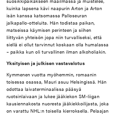
suosikkipaikakseen maailmassa ja muistelee,
kuinka lapsena kävi naapurin Arton ja Arton
isän kanssa katsomassa Palloseuran
jalkapallo-otteluita. Hän todistaa paikan,
matseissa käymisen perinteen ja siihen
liittyvän yhteisön jopa niin turvalliseksi, että
siellä ei ollut tarvinnut koskaan olla humalassa
– paikka kun oli turvallinen ilman alkoholiakin.
Yksityisen ja julkisen vastavalotus
Kymmenen vuotta myöhemmin, romaanin
toisessa osassa, Mauri asuu Helsingissä. Hän
odottaa laivaterminaalissa pääsyä
ruotsinlaivaan ja lukee jääkiekon SM-liigan
kausiennakosta nuoresta jääkiekkoilijasta, joka
on varattu NHL:n toisella kierroksella. Pelaajan