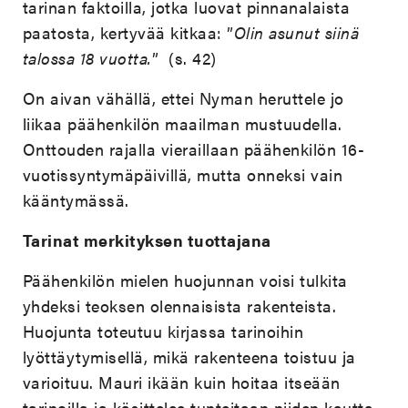
tarinan faktoilla, jotka luovat pinnanalaista
paatosta, kertyvää kitkaa: ”
Olin asunut siinä
talossa 18 vuotta.
” (s. 42)
On aivan vähällä, ettei Nyman heruttele jo
liikaa päähenkilön maailman mustuudella.
Onttouden rajalla vieraillaan päähenkilön 16-
vuotissyntymäpäivillä, mutta onneksi vain
kääntymässä.
Tarinat merkityksen tuottajana
Päähenkilön mielen huojunnan voisi tulkita
yhdeksi teoksen olennaisista rakenteista.
Huojunta toteutuu kirjassa tarinoihin
lyöttäytymisellä, mikä rakenteena toistuu ja
varioituu. Mauri ikään kuin hoitaa itseään
tarinoilla ja käsittelee tunteitaan niiden kautta.