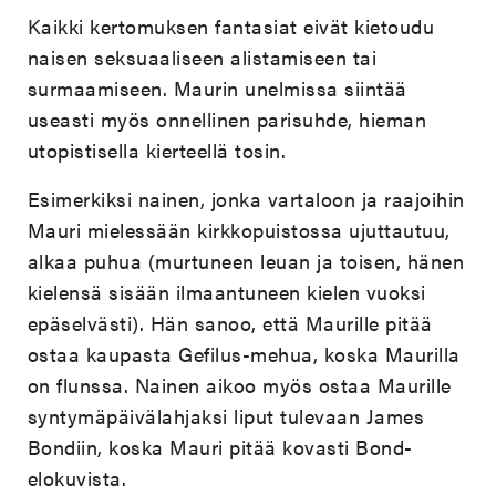
Kaikki kertomuksen fantasiat eivät kietoudu
naisen seksuaaliseen alistamiseen tai
surmaamiseen. Maurin unelmissa siintää
useasti myös onnellinen parisuhde, hieman
utopistisella kierteellä tosin.
Esimerkiksi nainen, jonka vartaloon ja raajoihin
Mauri mielessään kirkkopuistossa ujuttautuu,
alkaa puhua (murtuneen leuan ja toisen, hänen
kielensä sisään ilmaantuneen kielen vuoksi
epäselvästi). Hän sanoo, että Maurille pitää
ostaa kaupasta Gefilus-mehua, koska Maurilla
on flunssa. Nainen aikoo myös ostaa Maurille
syntymäpäivälahjaksi liput tulevaan James
Bondiin, koska Mauri pitää kovasti Bond-
elokuvista.