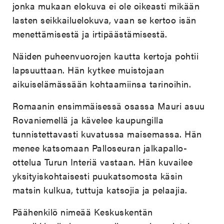
jonka mukaan elokuva ei ole oikeasti mikään
lasten seikkailuelokuva, vaan se kertoo isän
menettämisestä ja irtipäästämisestä.
Näiden puheenvuorojen kautta kertoja pohtii
lapsuuttaan. Hän kytkee muistojaan
aikuiselämässään kohtaamiinsa tarinoihin.
Romaanin ensimmäisessä osassa Mauri asuu
Rovaniemellä ja kävelee kaupungilla
tunnistettavasti kuvatussa maisemassa. Hän
menee katsomaan Palloseuran jalkapallo-
ottelua Turun Interiä vastaan. Hän kuvailee
yksityiskohtaisesti puukatsomosta käsin
matsin kulkua, tuttuja katsojia ja pelaajia.
Päähenkilö nimeää Keskuskentän