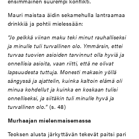
ensimmäinen suurempi konflikti.
Mauri maistaa äidin sekamehulla lantraamaa
drinkkiä ja pohtii mielessään:
”Jo pelkkä viinan maku teki minut rauhalliseksi
ja minulle tuli turvallinen olo. Ymmärsin, ettei
turvaa tuovien asioiden tarvinnut olla hyviä ja
onnellisia asioita, vaan riitti, että ne olivat
lapsuudesta tuttuja. Monesti makasin yöllä
sängyssä ja ajattelin, kuinka kaltoin elämä oli
minua kohdellut ja kuinka en koskaan tulisi
onnelliseksi, ja siitäkin tuli minulle hyvä ja
turvallinen olo.”
(s. 48)
Murhaajan mielenmaisemassa
Teoksen alusta järkyttävän tekevät paitsi pari