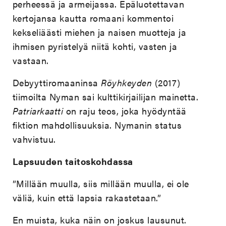
perheessä ja armeijassa. Epäluotettavan
kertojansa kautta romaani kommentoi
kekseliäästi miehen ja naisen muotteja ja
ihmisen pyristelyä niitä kohti, vasten ja
vastaan.
Debyyttiromaaninsa
Röyhkeyden
(2017)
tiimoilta Nyman sai kulttikirjailijan mainetta.
Patriarkaatti
on raju teos, joka hyödyntää
fiktion mahdollisuuksia. Nymanin status
vahvistuu.
Lapsuuden taitoskohdassa
”Millään muulla, siis millään muulla, ei ole
väliä, kuin että lapsia rakastetaan.”
En muista, kuka näin on joskus lausunut.