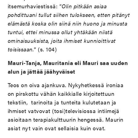
itsemurhaviestissä: ”
Olin pitkään asiaa
pohdittuani tullut siihen tulokseen, etten pitänyt
elämästä koska olin siinä niin huono ja minusta
tuntui, ettei minussa ollut yhtäkään niistä
ominaisuuksista, joita ihmiset kunnioittivat
toisissaan.
” (s. 104)
Mauri-Tanja, Mauritania eli Mauri saa uuden
alun ja jättää jäähyväiset
Teos on oiva ajankuva. Nykyhetkessä ironiaa
on pirskottu vähän kaikkialle kirjoitettuun
tekstiin, tarinoita ja tunteita kulutetaan ja
ihmiset vatvovat (tosi)televisiossa intiimejä
asioitaan terapiakulttuurin hengessä. Maurin
asiat nyt vain ovat sellaisia kuin ovat.