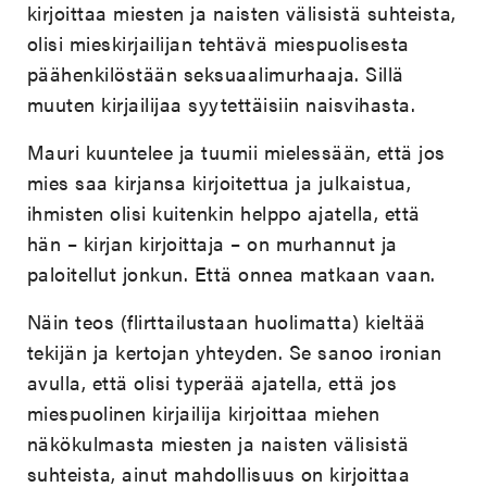
kirjoittaa miesten ja naisten välisistä suhteista,
olisi mieskirjailijan tehtävä miespuolisesta
päähenkilöstään seksuaalimurhaaja. Sillä
muuten kirjailijaa syytettäisiin naisvihasta.
Mauri kuuntelee ja tuumii mielessään, että jos
mies saa kirjansa kirjoitettua ja julkaistua,
ihmisten olisi kuitenkin helppo ajatella, että
hän – kirjan kirjoittaja – on murhannut ja
paloitellut jonkun. Että onnea matkaan vaan.
Näin teos (flirttailustaan huolimatta) kieltää
tekijän ja kertojan yhteyden. Se sanoo ironian
avulla, että olisi typerää ajatella, että jos
miespuolinen kirjailija kirjoittaa miehen
näkökulmasta miesten ja naisten välisistä
suhteista, ainut mahdollisuus on kirjoittaa