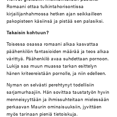
Romaani ottaa tulkintahorisontissa
kirjailijanhahmossa hetken ajan seikkailleen
pakopisteen käsiinsä ja pistää sen palasiksi.
Takaisin kohtuun?
Toisessa osassa romaani alkaa kasvattaa
päähenkilön fantasioiden määrää ja teos alkaa
värittyä. Päähenkilö avaa suhdettaan pornoon.
Lukija saa muun muassa tarkan esittelyn
hänen kriteereistään pornolle, ja niin edelleen.
Nyman on selvästi perehtynyt todellisiin
sarjamurhaajiin. Hän sovittaa taustatyön hyvin
menneisyyttään ja ihmissuhteitaan mielessään
perkaavan Maurin ominaisuuksiin, jyvittäen
myös tarinaan pieniä tietoiskuja.