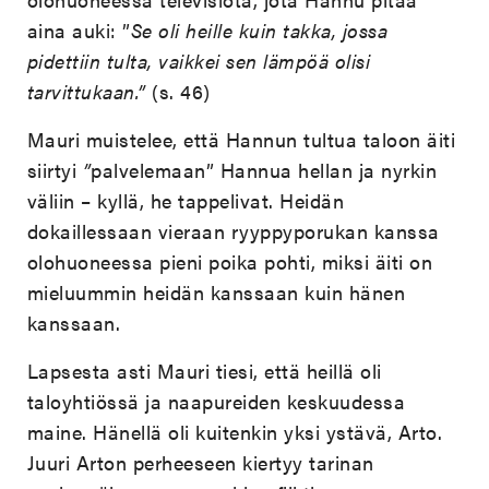
aina auki: ”
Se oli heille kuin takka, jossa
pidettiin tulta, vaikkei sen lämpöä olisi
tarvittukaan.”
(s. 46)
Mauri muistelee, että Hannun tultua taloon äiti
siirtyi
”
palvelemaan” Hannua hellan ja nyrkin
väliin – kyllä, he tappelivat. Heidän
dokaillessaan vieraan ryyppyporukan kanssa
olohuoneessa pieni poika pohti, miksi äiti on
mieluummin heidän kanssaan kuin hänen
kanssaan.
Lapsesta asti Mauri tiesi, että heillä oli
taloyhtiössä ja naapureiden keskuudessa
maine. Hänellä oli kuitenkin yksi ystävä, Arto.
Juuri Arton perheeseen kiertyy tarinan