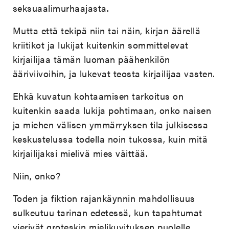
seksuaalimurhaajasta.
Mutta että tekipä niin tai näin, kirjan äärellä
kriitikot ja lukijat kuitenkin sommittelevat
kirjailijaa tämän luoman päähenkilön
ääriviivoihin, ja lukevat teosta kirjailijaa vasten.
Ehkä kuvatun kohtaamisen tarkoitus on
kuitenkin saada lukija pohtimaan, onko naisen
ja miehen välisen ymmärryksen tila julkisessa
keskustelussa todella noin tukossa, kuin mitä
kirjailijaksi mielivä mies väittää.
Niin, onko?
Toden ja fiktion rajankäynnin mahdollisuus
sulkeutuu tarinan edetessä, kun tapahtumat
vierivät groteskin mielikuvituksen puolelle.