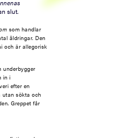
nnenas
n slut.
lom
som handlar
tal åldringar. Den
 och är allegorisk
om underbygger
 in i
eri efter en
a utan sökta och
den. Greppet får