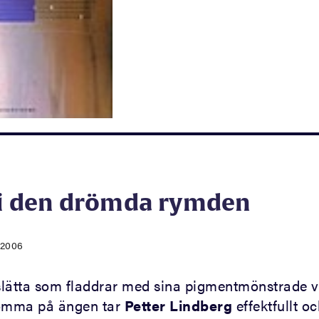
t i den drömda rymden
.2006
lslätta som fladdrar med sina pigmentmönstrade v
lomma på ängen tar
Petter Lindberg
effektfullt o