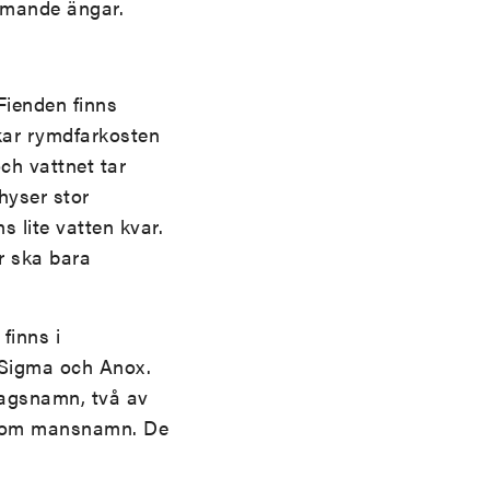
mmande ängar.
Fienden finns
kar rymdfarkosten
ch vattnet tar
hyser stor
 lite vatten kvar.
r ska bara
finns i
 Sigma och Anox.
tagsnamn, två av
 som mansnamn. De