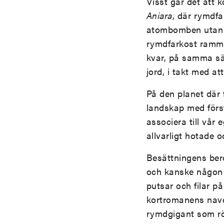
Visst går det att k
Aniara
, där rymdfa
atombomben utan s
rymdfarkost rammas
kvar, på samma sä
jord, i takt med a
På den planet där f
landskap med först
associera till vår
allvarligt hotade 
Besättningens bero
och kanske någon l
putsar och filar p
kortromanens navel.
rymdgigant som rö