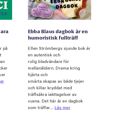
vara
Ebba Blaus dagbok är en
humoristisk fullträff
r på
Ellen Strömbergs sjunde bok är
t
en autentisk och
man
rolig bladvändare för
cker
mellanåldern. Drama kring
ver
hjärta och
er
smärta skapas av både tjejer
och killar kryddat med
träffsäkra iakttagelser av
vuxna. Det här är en dagbok
som träffar…
Läs mer