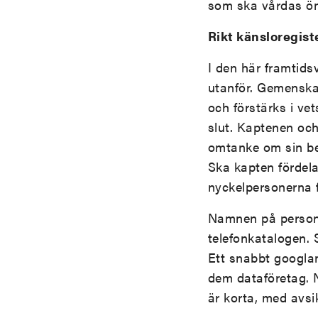
som ska vårdas öm
Rikt känsloregist
I den här framtids
utanför. Gemenska
och förstärks i ve
slut. Kaptenen och
omtanke om sin bes
Ska kapten fördela
nyckelpersonerna f
Namnen på personer
telefonkatalogen.
Ett snabbt googlan
dem dataföretag.
är korta, med avsik