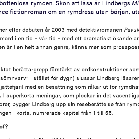
n bottenlösa rymden. Skön att läsa är Lindbergs
Mi
ence fictionroman om en rymdresa utan början, uta
er efter debuten år 2003 med detektivromanen
Pavu
mord i en tid – vår tid – med ett dramatiskt ökande an
n är i en helt annan genre, känns mer som prosapoesi
ktat berättargrepp förstärkt av ordkonstruktioner s
sömnvarv” i stället för dygn) slussar Lindberg läsaren
jättefjäril med en besättning som råkar ut för rymdhav
n. I superkorta meningar, som plockar in det väsentlig
rer, bygger Lindberg upp sin reseberättelse från rym
ngen i korta, numrerade kapitel från 1 till 55.
of?