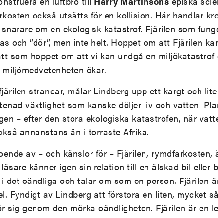
onstruera en luftbro till
Harry Martinsons
episka scie
rkosten också utsätts för en kollision. Här handlar k
narare om en ekologisk katastrof. Fjärilen som fung
 och ”dör”, men inte helt. Hoppet om att Fjärilen kan
tt som hoppet om att vi kan undgå en miljökatastrof 
tt miljömedvetenheten ökar.
järilen strandar, målar Lindberg upp ett kargt och lite
enad växtlighet som kanske döljer liv och vatten. Pla
 egen – efter den stora ekologiska katastrofen, när vat
också annanstans än i torraste Afrika.
ende av – och känslor för – Fjärilen, rymdfarkosten, är
äsare känner igen sin relation till en älskad bil elle
å i det oändliga och talar om som en person. Fjärilen ä
 Fyndigt av Lindberg att förstora en liten, mycket sårba
r sig genom den mörka oändligheten. Fjärilen är en 