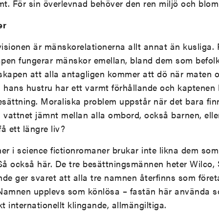
t. För sin överlevnad behöver den ren miljö och blo
er
visionen är mänskorelationerna allt annat än kusliga. 
pen fungerar mänskor emellan, bland dem som befol
tskapen att alla antagligen kommer att dö när maten o
 hans hustru har ett varmt förhållande och kaptenen 
ättning. Moraliska problem uppstår när det bara finns
 vattnet jämnt mellan alla ombord, också barnen, elle
å ett längre liv?
 i science fictionromaner brukar inte likna dem som 
 Så också här. De tre besättningsmännen heter Wilco,
de ger svaret att alla tre namnen återfinns som före
 Namnen upplevs som könlösa – fastän här använda
t internationellt klingande, allmängiltiga.