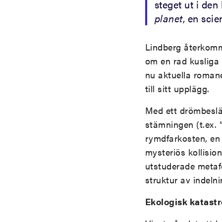
steget ut i de
planet
, en sci
Lindberg återkomm
om en rad kusliga 
nu aktuella romane
till sitt upplägg.
Med ett drömbeslä
stämningen (t.ex. ”
rymdfarkosten, en 
mysteriös kollisio
utstuderade metafo
struktur av indelni
Ekologisk katastr