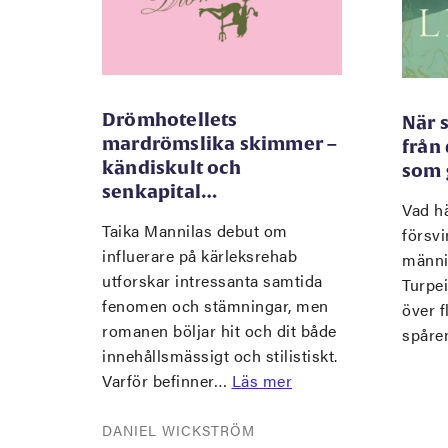
Drömhotellets
När 
mardrömslika skimmer –
från
kändiskult och
som 
senkapital…
Vad hä
Taika Mannilas debut om
försvi
influerare på kärleksrehab
männi
utforskar intressanta samtida
Turpe
fenomen och stämningar, men
över f
romanen böljar hit och dit både
spåre
innehållsmässigt och stilistiskt.
Varför befinner…
Läs mer
DANIEL WICKSTRÖM