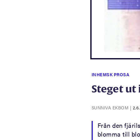
INHEMSK PROSA
Steget u
SUNNIVA EKBOM
|
2.6
Från den fjäri
blomma till b