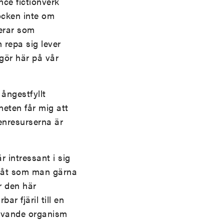
nce fictionverk
rocken inte om
erar som
 repa sig lever
gör här på vår
 ångestfyllt
neten får mig att
tenresurserna är
 intressant i sig
r båt som man gärna
r den här
r fjäril till en
levande organism