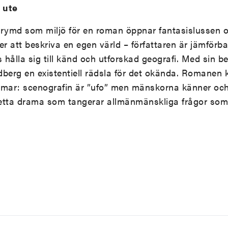
 ute
rymd som miljö för en roman öppnar fantasislussen o
er att beskriva en egen värld – författaren är jämförba
 hålla sig till känd och utforskad geografi. Med sin b
dberg en existentiell rädsla för det okända. Romanen
mmar: scenografin är ”ufo” men mänskorna känner och
detta drama som tangerar allmänmänskliga frågor som 