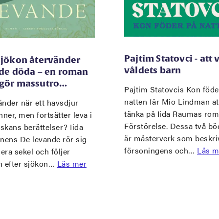
Pajtim Statovci - att 
sjökon återvänder
våldets barn
 de döda – en roman
gör massutro…
Pajtim Statovcis Kon föde
natten får Mio Lindman at
nder när ett havsdjur
tänka på Iida Raumas ro
nner, men fortsätter leva i
Förstörelse. Dessa två bö
skans berättelser? Iida
är mästerverk som beskri
inens De levande rör sig
försoningens och…
Läs m
lera sekel och följer
n efter sjökon…
Läs mer