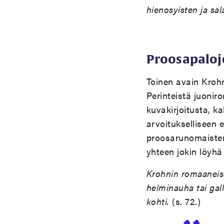
hienosyisten ja sal
Proosapaloj
Toinen avain Krohn
Perinteistä juonir
kuvakirjoitusta, k
arvoitukselliseen
proosarunomaisten 
yhteen jokin löyh
Krohnin romaaneiss
helminauha tai gal
kohti.
(s. 72.)