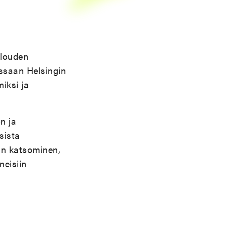
alouden
ssaan Helsingin
iksi ja
n ja
sista
in katsominen,
neisiin