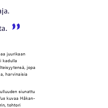
ja.
ta.
aa juurikaan
i kadulla
lteisyytensä, jopa
, harvinaisia
ulluuden siunattu
dus
kuvaa Håkan-
n, tohtori