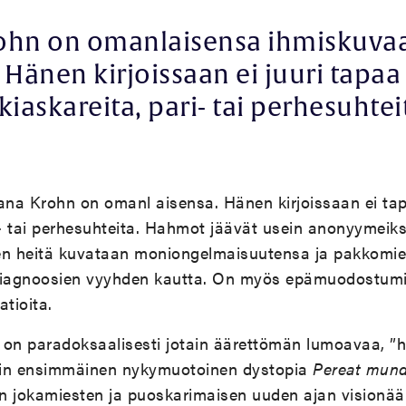
ohn on omanlaisensa ihmiskuvaa
Hänen kirjoissaan ei juuri tapaa
kiaskareita, pari- tai perhesuhtei
na Krohn on omanl aisensa. Hänen kirjoissaan ei tap
i- tai perhesuhteita. Hahmot jäävät usein anonyymeiks
itten heitä kuvataan moniongelmaisuutensa ja pakkomie
diagnoosien vyyhden kautta. On myös epämuodostumia
atioita.
n paradoksaalisesti jotain äärettömän lumoavaa, ”h
hnin ensimmäinen nykymuotoinen dystopia
Pereat mun
 jokamiesten ja puoskarimaisen uuden ajan visionääri