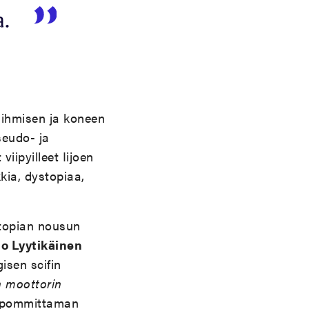
a.
 ihmisen ja koneen
seudo- ja
iipyilleet Iijoen
kia, dystopiaa,
stopian nousun
jo Lyytikäinen
isen scifin
 moottorin
yn pommittaman