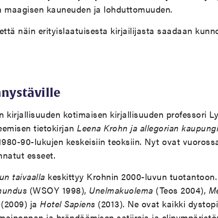
n maagisen kauneuden ja lohduttomuuden.
 että näin erityislaatuisesta kirjailijasta saadaan kunn
anystäville
n kirjallisuuden kotimaisen kirjallisuuden professori L
teemisen tietokirjan
Leena Krohn ja allegorian kaupungi
1980-90-lukujen keskeisiin teoksiin. Nyt ovat vuorossa
nnatut esseet.
un taivaalla
keskittyy Krohnin 2000-luvun tuotantoon.
mundus
(WSOY 1998),
Unelmakuolema
(Teos 2004),
Me
(2009) ja
Hotel Sapiens
(2013). Ne ovat kaikki dystopi
 mainonnan ja brändäämisen satiireja ja elinympäristön