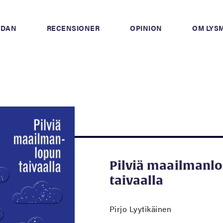
IDAN
RECENSIONER
OPINION
OM LYS
Pilviä maailmanl
taivaalla
Pirjo Lyytikäinen