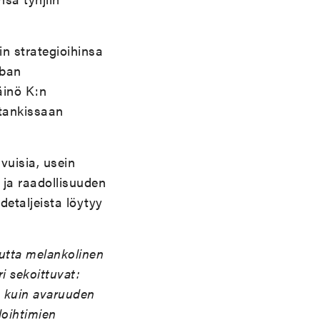
in strategioihinsa
ban
äinö K:n
tankissaan
ivuisia, usein
n ja raadollisuuden
detaljeista löytyy
 mutta melankolinen
i sekoittuvat:
n kuin avaruuden
loihtimien