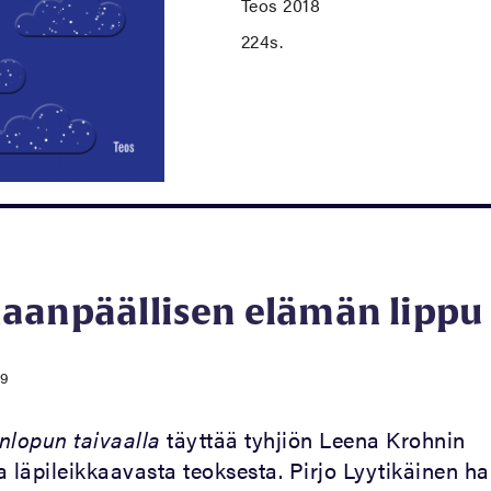
Teos 2018
224s.
aanpäällisen elämän lippu
19
nlopun taivaalla
täyttää tyhjiön Leena Krohnin
ua läpileikkaavasta teoksesta. Pirjo Lyytikäinen 