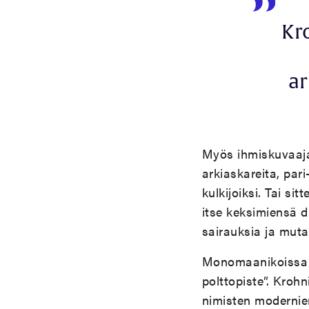
Kr
ar
Myös ihmiskuvaaja
arkiaskareita, par
kulkijoiksi. Tai s
itse keksimiensä 
sairauksia ja muta
Monomaanikoissa o
polttopiste”. Kro
nimisten modernien