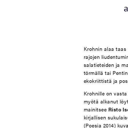
a
Krohnin alaa taas 
rajojen liudentumi
salatieteiden ja m
törmällä tai Penti
ekokriittistä ja po
Krohnille on vast
myötä alkanut löyt
mainitsee
Risto I
kirjallisen sukula
(Poesia 2014) kuv