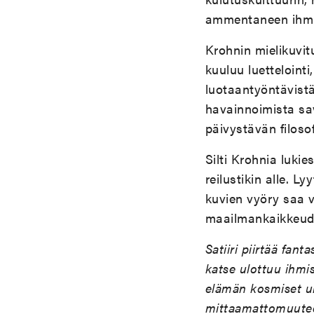
ammentaneen ihmi
Krohnin mielikuvit
kuuluu luettelointi
luotaantyöntävist
havainnoimista sa
päivystävän filos
Silti Krohnia lukie
reilustikin alle. L
kuvien vyöry saa v
maailmankaikkeude
Satiiri piirtää fan
katse ulottuu ihmi
elämän kosmiset ul
mittaamattomuuteen