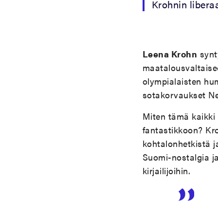
Krohnin liberaa
Leena Krohn
synt
maatalousvaltaise
olympialaisten h
sotakorvaukset Neu
Miten tämä kaikki 
fantastikkoon? Kro
kohtalonhetkistä j
Suomi-nostalgia ja
kirjailijoihin.