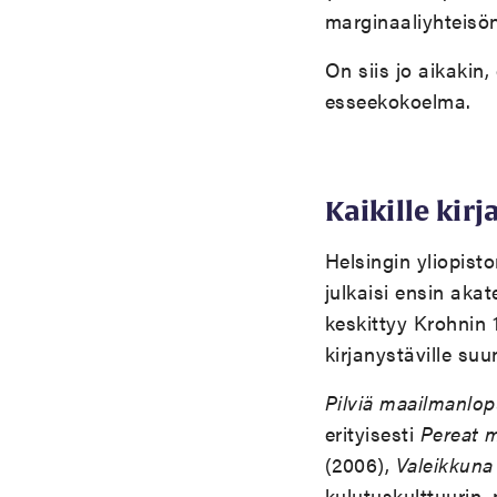
marginaaliyhteisö
On siis jo aikakin,
esseekokoelma.
Kaikille kirj
Helsingin yliopisto
julkaisi ensin aka
keskittyy Krohnin 
kirjanystäville suu
Pilviä maailmanlop
erityisesti
Pereat 
(2006),
Valeikkuna
kulutuskulttuurin,