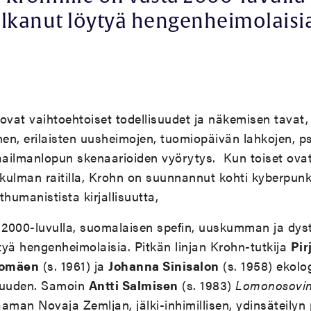
lkanut löytyä hengenheimolaisi
ovat vaihtoehtoiset todellisuudet ja näkemisen tavat,
nen, erilaisten uusheimojen, tuomiopäivän lahkojen, p
aailmanlopun skenaarioiden vyörytys. Kun toiset ovat v
nkulman raitilla, Krohn on suunnannut kohti kyberpunk
sthumanistista kirjallisuutta,
a 2000-luvulla, suomalaisen spefin, uuskumman ja dy
yä hengenheimolaisia. Pitkän linjan Krohn-tutkija
Pir
somäen
(s. 1961) ja
Johanna Sinisalon
(s. 1958) ekolog
isuuden. Samoin
Antti Salmisen
(s. 1983)
Lomonosovin
aaman Novaja Zemljan, jälki-inhimillisen, ydinsäteil