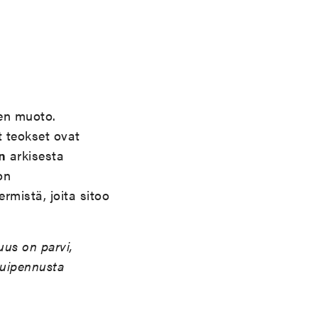
ten muoto.
t teokset ovat
n
arkisesta
on
rmistä, joita sitoo
uus on parvi,
huipennusta