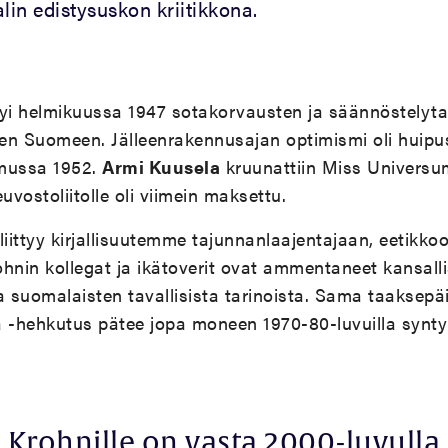
lin edistysuskon kriitikkona.
yi helmikuussa 1947 sotakorvausten ja säännöstelyt
en Suomeen. Jälleenrakennusajan optimismi oli huipu
umussa 1952.
Armi Kuusela
kruunattiin Miss Universum
vostoliitolle oli viimein maksettu.
liittyy kirjallisuutemme tajunnanlaajentajaan, eetikkoo
hnin kollegat ja ikätoverit ovat ammentaneet kansalli
a suomalaisten tavallisista tarinoista. Sama taaksepä
 -hehkutus pätee jopa moneen 1970-80-luvuilla synty
Krohnille on vasta 2000-luvulla