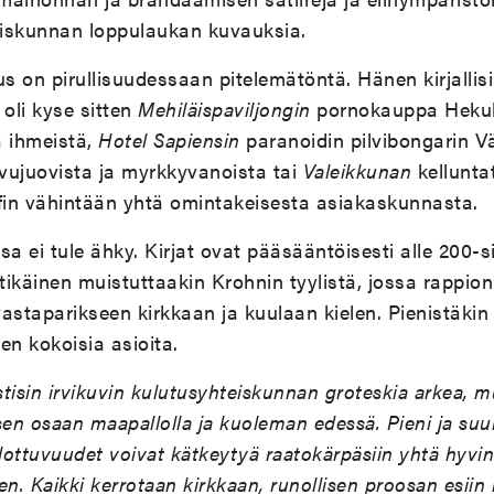
skunnan loppulaukan kuvauksia.
us on pirullisuudessaan pitelemätöntä. Hänen kirjallisi
, oli kyse sitten
Mehiläispaviljongin
pornokauppa Heku
ä ihmeistä,
Hotel Sapiensin
paranoidin pilvibongarin V
vujuovista ja myrkkyvanoista tai
Valeikkunan
kellunta
ofin vähintään yhtä omintakeisesta asiakaskunnasta.
ssa ei tule ähky. Kirjat ovat pääsääntöisesti alle 200-s
yytikäinen muistuttaakin Krohnin tyylistä, jossa rappio
astaparikseen kirkkaan ja kuulaan kielen. Pienistäkin 
n kokoisia asioita.
tastisin irvikuvin kulutusyhteiskunnan groteskia arkea,
sen osaan maapallolla ja kuoleman edessä. Pieni ja suur
ottuvuudet voivat kätkeytyä raatokärpäsiin yhtä hyvi
. Kaikki kerrotaan kirkkaan, runollisen proosan esiin 