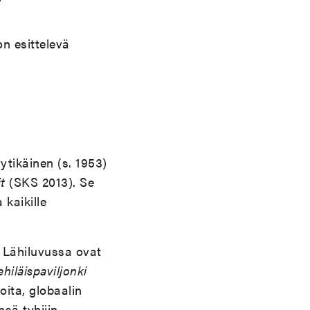
on esittelevä
yytikäinen (s. 1953)
t
(SKS 2013). Se
 kaikille
 Lähiluvussa ovat
hiläispaviljonki
oita, globaalin
sä tyhjiin