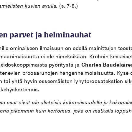
amielisten kuvien avulla.
(s. 7-8.)
en parvet ja helminauhat
ille ominaiseen ilmaisuun on edellä mainittujen teos
omaanimaisuutta ei ole nimeksikään. Krohnin keskeise
aleidoskooppimaista pyöritystä ja
Charles Baudelaire
 etenevien proosarunojen hengenheimolaisuutta. Kyse 
tai yhtä hyvin esseemäisten lyhytproosatekstien sike
ä kehyskertomus.
a osat eivät ole alisteisia kokonaisuudelle ja kokonais
leria pikemmin kuin kertomus, joka on matkalla loppu