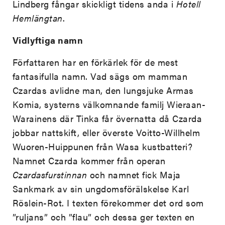
Lindberg fångar skickligt tidens anda i
Hotell
Hemlängtan
.
Vidlyftiga namn
Författaren har en förkärlek för de mest
fantasifulla namn. Vad sägs om mamman
Czardas avlidne man, den lungsjuke Armas
Komia, systerns välkomnande familj Wieraan-
Warainens där Tinka får övernatta då Czarda
jobbar nattskift, eller överste Voitto-Willhelm
Wuoren-Huippunen från Wasa kustbatteri?
Namnet Czarda kommer från operan
Czardasfurstinnan
och namnet fick Maja
Sankmark av sin ungdomsförälskelse Karl
Röslein-Rot. I texten förekommer det ord som
”ruljans” och ”flau” och dessa ger texten en