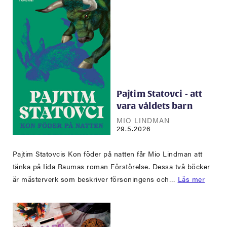
Pajtim Statovci - att
vara våldets barn
MIO LINDMAN
29.5.2026
Pajtim Statovcis Kon föder på natten får Mio Lindman att
tänka på Iida Raumas roman Förstörelse. Dessa två böcker
är mästerverk som beskriver försoningens och…
Läs mer