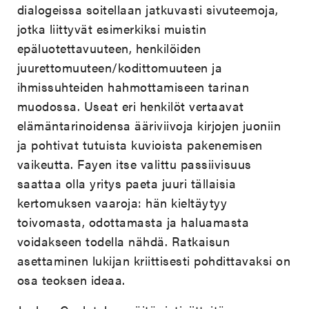
dialogeissa soitellaan jatkuvasti sivuteemoja,
jotka liittyvät esimerkiksi muistin
epäluotettavuuteen, henkilöiden
juurettomuuteen/kodittomuuteen ja
ihmissuhteiden hahmottamiseen tarinan
muodossa. Useat eri henkilöt vertaavat
elämäntarinoidensa ääriviivoja kirjojen juoniin
ja pohtivat tutuista kuvioista pakenemisen
vaikeutta. Fayen itse valittu passiivisuus
saattaa olla yritys paeta juuri tällaisia
kertomuksen vaaroja: hän kieltäytyy
toivomasta, odottamasta ja haluamasta
voidakseen todella nähdä. Ratkaisun
asettaminen lukijan kriittisesti pohdittavaksi on
osa teoksen ideaa.