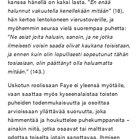
kanssa hänellä on kaksi lasta. ”
En enää
halunnut vakuutella kenellekään mitään
” (18),
hän kertoo lentokoneen vierustoverille, ja
myöhemmin seuraa vielä suorempaa puhetta:
”
Ne asiat joita halusin, sanoin, ja ne jotka
ilmeisesti voisin saada olivat kaukana toisistaan,
ja ennen kuin olin lopullisesti sopeutunut tähän
tosiasiaan, olin päättänyt olla haluamatta
mitään.
” (143.)
Uskotun roolissaan Faye ei yleensä myötäile,
vaan saattaa myös kyseenalaistaa toisten
puheiden todenmukaisuutta ja osoittaa
arvioissaan yllättävää suoruutta, joka
hämmentää ja houkuttelee puhekumppaneita –
ainakin niitä, jotka osaavat tai malttavat
odottaa toiselta jotain sanottavaa. Ihmisen