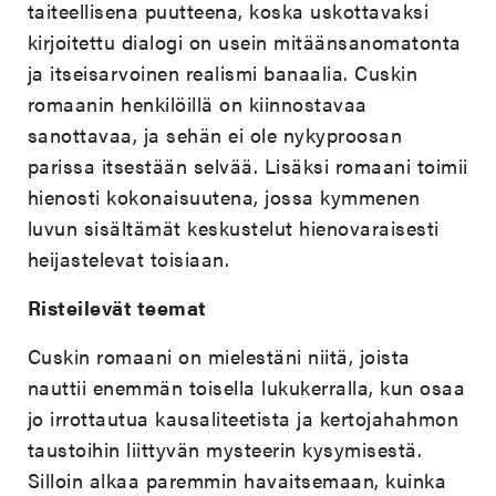
taiteellisena puutteena, koska uskottavaksi
kirjoitettu dialogi on usein mitäänsanomatonta
ja itseisarvoinen realismi banaalia. Cuskin
romaanin henkilöillä on kiinnostavaa
sanottavaa, ja sehän ei ole nykyproosan
parissa itsestään selvää. Lisäksi romaani toimii
hienosti kokonaisuutena, jossa kymmenen
luvun sisältämät keskustelut hienovaraisesti
heijastelevat toisiaan.
Risteilevät teemat
Cuskin romaani on mielestäni niitä, joista
nauttii enemmän toisella lukukerralla, kun osaa
jo irrottautua kausaliteetista ja kertojahahmon
taustoihin liittyvän mysteerin kysymisestä.
Silloin alkaa paremmin havaitsemaan, kuinka