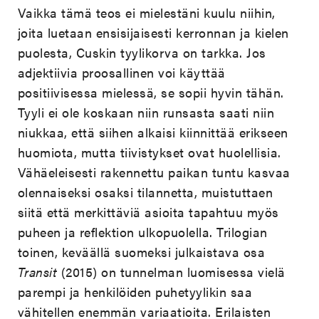
Vaikka tämä teos ei mielestäni kuulu niihin,
joita luetaan ensisijaisesti kerronnan ja kielen
puolesta, Cuskin tyylikorva on tarkka. Jos
adjektiivia proosallinen voi käyttää
positiivisessa mielessä, se sopii hyvin tähän.
Tyyli ei ole koskaan niin runsasta saati niin
niukkaa, että siihen alkaisi kiinnittää erikseen
huomiota, mutta tiivistykset ovat huolellisia.
Vähäeleisesti rakennettu paikan tuntu kasvaa
olennaiseksi osaksi tilannetta, muistuttaen
siitä että merkittäviä asioita tapahtuu myös
puheen ja reflektion ulkopuolella. Trilogian
toinen, keväällä suomeksi julkaistava osa
Transit
(2015) on tunnelman luomisessa vielä
parempi ja henkilöiden puhetyylikin saa
vähitellen enemmän variaatioita. Erilaisten