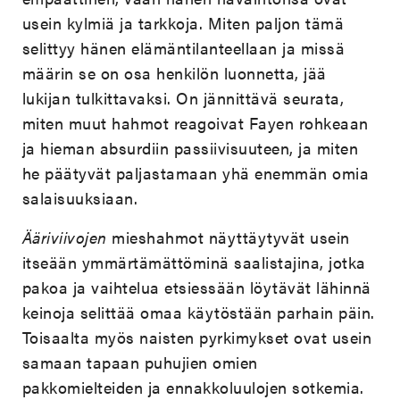
usein kylmiä ja tarkkoja. Miten paljon tämä
selittyy hänen elämäntilanteellaan ja missä
määrin se on osa henkilön luonnetta, jää
lukijan tulkittavaksi. On jännittävä seurata,
miten muut hahmot reagoivat Fayen rohkeaan
ja hieman absurdiin passiivisuuteen, ja miten
he päätyvät paljastamaan yhä enemmän omia
salaisuuksiaan.
Ääriviivojen
mieshahmot näyttäytyvät usein
itseään ymmärtämättöminä saalistajina, jotka
pakoa ja vaihtelua etsiessään löytävät lähinnä
keinoja selittää omaa käytöstään parhain päin.
Toisaalta myös naisten pyrkimykset ovat usein
samaan tapaan puhujien omien
pakkomielteiden ja ennakkoluulojen sotkemia.