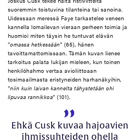
Joskus Cusk tekee näitä ristiviitteitä
suoremmin toistuvina tilanteina tai sanoina.
Uidessaan meressä Faye tarkastelee veneen
kannella lomailevan vieraan perheen toimia ja
huomioi miten täysin he tuntuvat elävän
”
omassa hetkessään
” (65), hänen
tavoittamattomissaan. Tämän kuvan lienee
tarkoitus palata lukijan mieleen, kun toinen
henkilöhahmo vertaa avioliittoaan
tosimaailmasta eristyneiden harhanäkyihin,
”
niin kuin laivan kannelta tähystetään ohi
lipuvaa rannikkoa
” (101).
Ehkä Cusk kuvaa hajoavien
ihmissuhteiden ohella