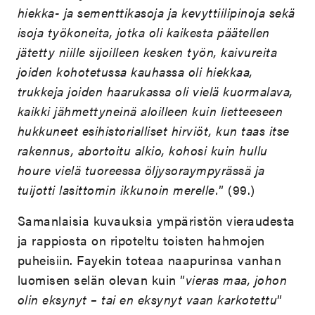
hiekka- ja sementtikasoja ja kevyttiilipinoja sekä
isoja työkoneita, jotka oli kaikesta päätellen
jätetty niille sijoilleen kesken työn, kaivureita
joiden kohotetussa kauhassa oli hiekkaa,
trukkeja joiden haarukassa oli vielä kuormalava,
kaikki jähmettyneinä aloilleen kuin lietteeseen
hukkuneet esihistorialliset hirviöt, kun taas itse
rakennus, abortoitu alkio, kohosi kuin hullu
houre vielä tuoreessa öljysoraympyrässä ja
tuijotti lasittomin ikkunoin merelle.
” (99.)
Samanlaisia kuvauksia ympäristön vieraudesta
ja rappiosta on ripoteltu toisten hahmojen
puheisiin. Fayekin toteaa naapurinsa vanhan
luomisen selän olevan kuin ”
vieras maa, johon
olin eksynyt – tai en eksynyt vaan karkotettu
”