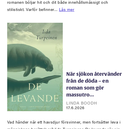
romanen böljar hit och dit både innehållsmässigt och
stilistiskt. Varför befinner…
Läs mer
När sjökon återvänder
från de döda – en
roman som gör
massutro…
LINDA BOODH
17.6.2026
Vad händer när ett havsdjur försvinner, men fortsätter leva i