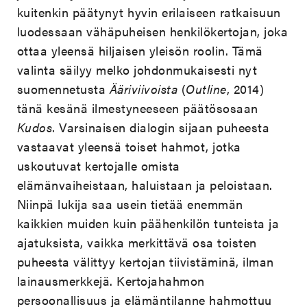
kuitenkin päätynyt hyvin erilaiseen ratkaisuun
luodessaan vähäpuheisen henkilökertojan, joka
ottaa yleensä hiljaisen yleisön roolin. Tämä
valinta säilyy melko johdonmukaisesti nyt
suomennetusta
Ääriviivoista
(
Outline
, 2014)
tänä kesänä ilmestyneeseen päätösosaan
Kudos
. Varsinaisen dialogin sijaan puheesta
vastaavat yleensä toiset hahmot, jotka
uskoutuvat kertojalle omista
elämänvaiheistaan, haluistaan ja peloistaan.
Niinpä lukija saa usein tietää enemmän
kaikkien muiden kuin päähenkilön tunteista ja
ajatuksista, vaikka merkittävä osa toisten
puheesta välittyy kertojan tiivistäminä, ilman
lainausmerkkejä. Kertojahahmon
persoonallisuus ja elämäntilanne hahmottuu