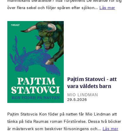
människans berättelser? Iida Turpeinens De levande rör sig
över flera sekel och följer spåren efter sjökon…
Läs mer
Pajtim Statovci - att
vara våldets barn
MIO LINDMAN
29.5.2026
Pajtim Statovcis Kon föder på natten får Mio Lindman att
tänka på Iida Raumas roman Förstörelse. Dessa två böcker
är mästerverk som beskriver försoningens och…
Läs mer