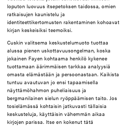
loputon luovuus itsepetoksen taidossa, omien
ratkaisujen kaunistelu ja
identiteettikertomusten rakentaminen kohoavat
kirjan keskeisiksi teemoiksi.
Cuskin valitsema keskustelumuoto tuottaa
alussa pienen uskottavuusongelman, koska
jokainen Fayen kohtaama henkilö kykenee
tuottamaan äärimmäisen tarkkaa analyysiä
omasta elämästään ja persoonastaan. Kaikista
tuntuu avautuvan jo ensi tapaamisella
näyttämöhahmon puheliaisuus ja
bergmanilainen sielun ryöppäämisen taito. Jos
tosielämässä kohtaisin jatkuvasti tällaisia
keskusteluja, käyttäisin vähemmän aikaa
kirjojen parissa. Itse en kokenut tätä