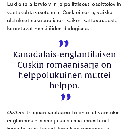
Lukijoita aliarvioiviin ja poliittisesti osoitteleviin
vastakohta-asetelmiin Cusk ei sorru, vaikka
oletukset sukupuolieron kaiken kattavuudesta
korostuvat henkilöiden dialogissa.
Kanadalais-englantilaisen
Cuskin romaanisarja on
helppolukuinen muttei
helppo.
Outline
-trilogian vastaanotto on ollut varsinkin
englanninkielisissä julkaisuissa innostunut.
Ennalta arvattavasti kirjailijan persoona ja