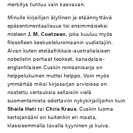
merkitys tuntuu vain kasvavan.
Minulle kirjailijan älyllinen ja etäännyttävä
epäsentimentaalisuus toi ensimmäiseksi
mieleen
J. M. Coetzeen
, joka kuuluu myös
filosofisen keskusteluromaanin uudistajiin.
Aivan kuten eteläafrikkais-australialaisen
nobelistin parhaat teokset, kanadalais-
englantilaisen Cuskin romaanisarja on
helppolukuinen muttei helppo. Voin myös
ymmärtää miksi kirjasarjan arvioissa on
nostettu vertauksia sellaisiin vielä
suomentamista odottaviin nykykirjailijoihin kuin
Sheila Heti
tai
Chris Kraus
. Cuskin luoma
kertojanääni on kuitenkin eri maata,
klassisemmalla tavalla kyyninen ja kuiva.