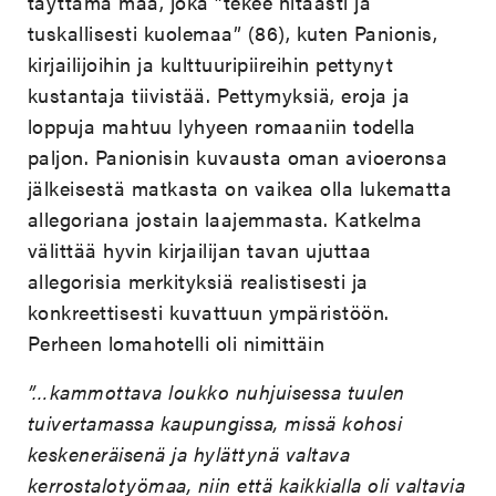
täyttämä maa, joka ”tekee hitaasti ja
tuskallisesti kuolemaa” (86), kuten Panionis,
kirjailijoihin ja kulttuuripiireihin pettynyt
kustantaja tiivistää. Pettymyksiä, eroja ja
loppuja mahtuu lyhyeen romaaniin todella
paljon. Panionisin kuvausta oman avioeronsa
jälkeisestä matkasta on vaikea olla lukematta
allegoriana jostain laajemmasta. Katkelma
välittää hyvin kirjailijan tavan ujuttaa
allegorisia merkityksiä realistisesti ja
konkreettisesti kuvattuun ympäristöön.
Perheen lomahotelli oli nimittäin
”…kammottava loukko nuhjuisessa tuulen
tuivertamassa kaupungissa, missä kohosi
keskeneräisenä ja hylättynä valtava
kerrostalotyömaa, niin että kaikkialla oli valtavia