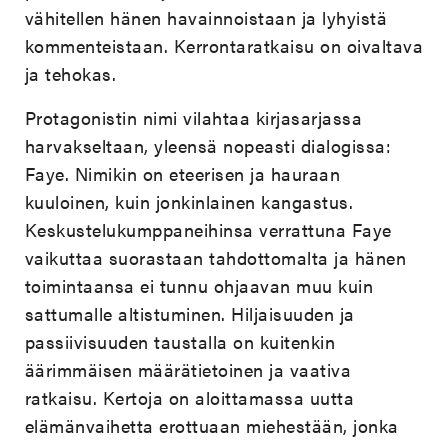
vähitellen hänen havainnoistaan ja lyhyistä
kommenteistaan. Kerrontaratkaisu on oivaltava
ja tehokas.
Protagonistin nimi vilahtaa kirjasarjassa
harvakseltaan, yleensä nopeasti dialogissa:
Faye. Nimikin on eteerisen ja hauraan
kuuloinen, kuin jonkinlainen kangastus.
Keskustelukumppaneihinsa verrattuna Faye
vaikuttaa suorastaan tahdottomalta ja hänen
toimintaansa ei tunnu ohjaavan muu kuin
sattumalle altistuminen. Hiljaisuuden ja
passiivisuuden taustalla on kuitenkin
äärimmäisen määrätietoinen ja vaativa
ratkaisu. Kertoja on aloittamassa uutta
elämänvaihetta erottuaan miehestään, jonka