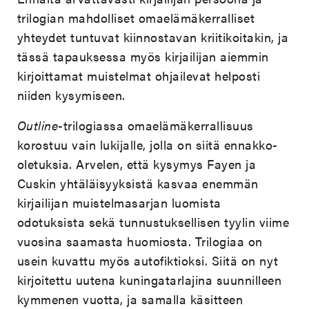
trilogian mahdolliset omaelämäkerralliset
yhteydet tuntuvat kiinnostavan kriitikoitakin, ja
tässä tapauksessa myös kirjailijan aiemmin
kirjoittamat muistelmat ohjailevat helposti
niiden kysymiseen.
Outline
-trilogiassa omaelämäkerrallisuus
korostuu vain lukijalle, jolla on siitä ennakko-
oletuksia. Arvelen, että kysymys Fayen ja
Cuskin yhtäläisyyksistä kasvaa enemmän
kirjailijan muistelmasarjan luomista
odotuksista sekä tunnustuksellisen tyylin viime
vuosina saamasta huomiosta. Trilogiaa on
usein kuvattu myös autofiktioksi. Siitä on nyt
kirjoitettu uutena kuningatarlajina suunnilleen
kymmenen vuotta, ja samalla käsitteen