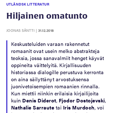
UTLÄNDSK LITTERATUR
Hiljainen omatunto
JOONAS SÄNTTI
|
31.12.2018
Keskusteluiden varaan rakennetut
romaanit ovat usein melko abstrakteja
teoksia, jossa sanavalmiit henget käyvät
oppineita väittelyitä. Kirjallisuuden
historiassa dialogille perustuva kerronta
on aina säilyttänyt arvostuksensa
juonivetoisempien romaanien rinnalla.
Kun miettii niinkin erilaisia kirjailijoita
kuin
Denis Diderot
,
Fjodor Dostojevski
,
Nathalie Sarraute
tai
Iris Murdoch
, voi