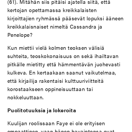
(61). Mitähän siis pitäisi ajatella siitä, että
kertojan opettamassa kreikkalaisten
kirjoittajien ryhmässä pääsevät lopuksi ääneen
kreikkalaisnaiset nimeltä Cassandra ja
Penelope?
Kun miettii vielä kolmen teoksen välisiä
suhteita, teoskokonaisuus on sekä ihailtavan
pitkälle mietitty että hämmentävän juohevasti
kulkeva. En kertaakaan saanut vaikutelmaa,
että kirjailija rakentaisi kulttuuriviitteitä
korostaakseen oppineisuuttaan tai
nokkeluuttaan.
Puolitotuuksia ja lokeroita
Kuulijan roolissaan Faye ei ole erityisen
empaattinen, vaan hänen havaintonsa ovat