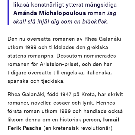
likaså konstnärligt ytterst mångsidiga
Amánda Michalopoulous
roman
Jag
skall slå ihjäl dig som en bläckfisk
.
Den nu översatta romanen av Rhea Galanáki
utkom 1999 och tilldelades den grekiska
statens romanpris. Dessutom nominerades
romanen för Aristeion-priset, och den har
tidigare översatts till engelska, italienska,
spanska och tjeckiska.
Rhea Galanáki, född 1947 på Kreta, har skrivit
romaner, noveller, essäer och lyrik. Hennes
första roman utkom 1989 och handlade också
liksom denna om en historisk person,
Ismail
Ferik Pascha
(en kretensisk revolutionär).