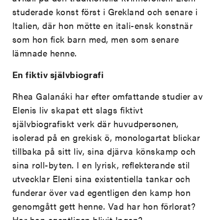
studerade konst först i Grekland och senare i
Italien, där hon mötte en itali-ensk konstnär
som hon fick barn med, men som senare
lämnade henne.
En fiktiv självbiografi
Rhea Galanáki har efter omfattande studier av
Elenis liv skapat ett slags fiktivt
självbiografiskt verk där huvudpersonen,
isolerad på en grekisk ö, monologartat blickar
tillbaka på sitt liv, sina djärva könskamp och
sina roll-byten. I en lyrisk, reflekterande stil
utvecklar Eleni sina existentiella tankar och
funderar över vad egentligen den kamp hon
genomgått gett henne. Vad har hon förlorat?
Har hon egentligen blivit Ingen?