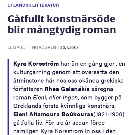
UTLÄNDSK LITTERATUR
Gåtfullt konstnärsöde
blir mångtydig roman
ELISABETH NORDGREN
|
20.7.2007
Kyra Korsström
har än en gång gjort en
kulturgärning genom att översätta den
åtminstone här hos oss okända grekiska
författaren
Rhea Galanákis
säregna
roman
Eleni, eller Ingen
, som bygger på
Greklands första kvinnliga konstnärs,
Eleni Altamoura Boúkouras
(1821-1900)
gåtfulla liv. För tre år sedan förde
nämligen Kyra Korsström in oss i den