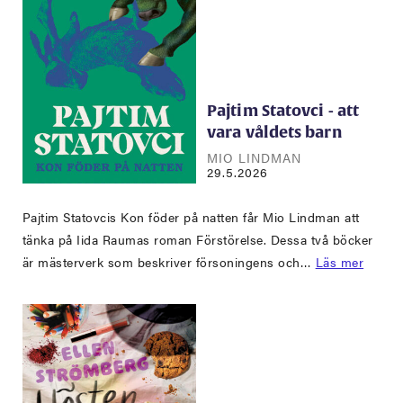
Pajtim Statovci - att
vara våldets barn
MIO LINDMAN
29.5.2026
Pajtim Statovcis Kon föder på natten får Mio Lindman att
tänka på Iida Raumas roman Förstörelse. Dessa två böcker
är mästerverk som beskriver försoningens och…
Läs mer