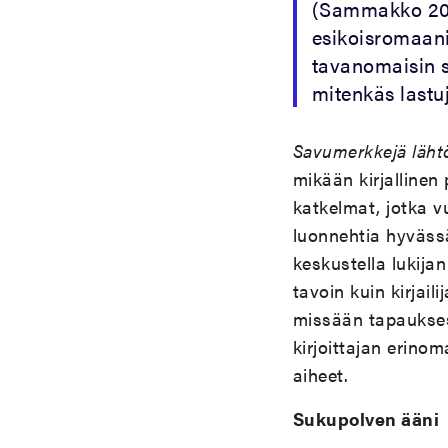
(Sammakko 200
esikoisromaanin
tavanomaisin si
mitenkäs lastuj
Savumerkkejä lähtö
mikään kirjallinen
katkelmat, jotka v
luonnehtia hyvässä
keskustella lukij
tavoin kuin kirjail
missään tapauksess
kirjoittajan erino
aiheet.
Sukupolven ääni