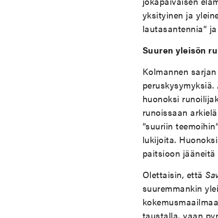
jokapäiväisen eläm
yksityinen ja ylei
lautasantennia” ja 
Suuren yleisön r
Kolmannen sarjan s
peruskysymyksiä. A
huonoksi runoilija
runoissaan arkielä
”suuriin teemoihin
lukijoita. Huonoksi
paitsioon jääneit
Olettaisin, että
Sav
suuremmankin ylei
kokemusmaailmaa, 
taustalla, vaan py