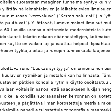
oitellen suorastaan maaginen tunnelma syntyy kuin v
n yllättävinä leimahtelevien ja läikähtelevien ilmaisuj
uun muassa ”vereväkuve” (”Kerran halu risti”) ja ”yö
a puuttuvat”). Yllättävät, lumovoimaiset ilmaisut mui
 ja 60-luvuilla uransa aloittaneista modernisteista kut
aidokkaasti tekstin sekaan säännösteltyjen, kotimaisel
vien käyttö on vaikea laji ja saattaa helposti lipsahta
rhosen tyylitaju pitää ja runojen tunneskaala laajenee
aloittava runo ”Luukas syntyy ja” on erinomainen es
 kuuluvien rytmiikan ja metaforiikan hallinnasta. Täm
stavien pätkien kohdalla rytmin käyttö osoittautuu u
vallaan voitaisiin sanoa, että saadakseen lukijan he
i oikeilla kohdilla suorasanaisen kerronnan on luotet
uuteen ja pärjättävä ilman korostettuja metrisiä raken
 sarkaimilla paperille tulostettuja topografisia maamer