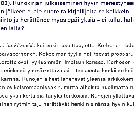
3). Runokirjan julkaiseminen hyvin menestynee
 jälkeen ei ole nuorelta kirjailijalta se kaikkein
irto ja herättänee myös epäilyksiä – ei tullut ha
en laita?
ä harkitseville
kuitenkin osoittaa, ettei Korhonen tode
 päiväperhonen. Kokoelman tyyliä hallitsevat proosar
uorottelevat lyyrisemmän ilmaisun kanssa. Korhosen r
 mielessä ymmärrettäväksi – teoksesta henkii selkeä
an kanssa. Runojen aiheet lähenevät yleensä arkikoke
ijan esikoisromaanissakin, mutta aiheista huolimatta r
a yksinkertaisia tai yksitoikkoisia. Runojen yllättävä
mainen rytmin taju herättävät henkiin sinänsä hyvin ku