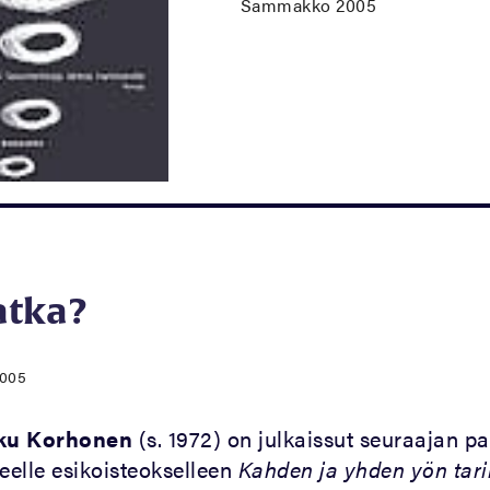
Sammakko 2005
atka?
2005
ku Korhonen
(s. 1972) on julkaissut seuraajan pa
eelle esikoisteokselleen
Kahden ja yhden yön tari