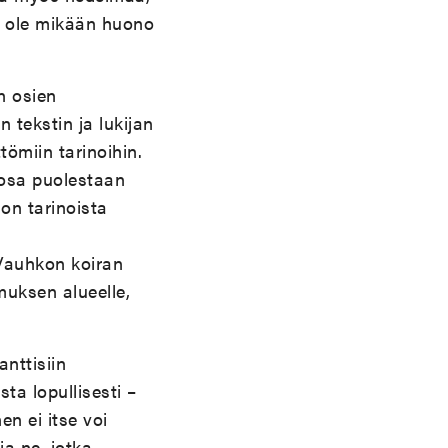
an ole mikään huono
n osien
tekstin ja lukijan
ömiin tarinoihin.
 osa puolestaan
son tarinoista
”Vauhkon koiran
uksen alueelle,
nttisiin
a lopullisesti –
en ei itse voi
ia ne, jotka