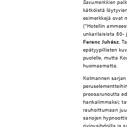
Savumerkkien
paik
kätköistä löytyvie
esimerkkejä ovat m
(”Hotellin ammeest
unkarilaisista 50-
Ferenc Juhász
. T
epätyypillisten ku
puolelle, mutta Ko
huomaamatta.
Kolmannen sarjan 
peruselementteihin
proosarunoutta edu
hankalimmaksi; ta
rauhoittumaan juur
sanojen hypnoottis
rivinvaihdoilla ja