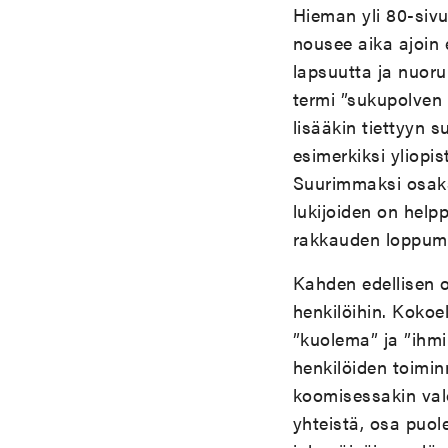
Hieman yli 80-siv
nousee aika ajoin
lapsuutta ja nuor
termi ”sukupolven 
lisääkin tiettyyn 
esimerkiksi yliopi
Suurimmaksi osaksi
lukijoiden on hel
rakkauden loppumi
Kahden edellisen 
henkilöihin. Kokoe
”kuolema” ja ”ihmi
henkilöiden toimin
koomisessakin valo
yhteistä, osa puol