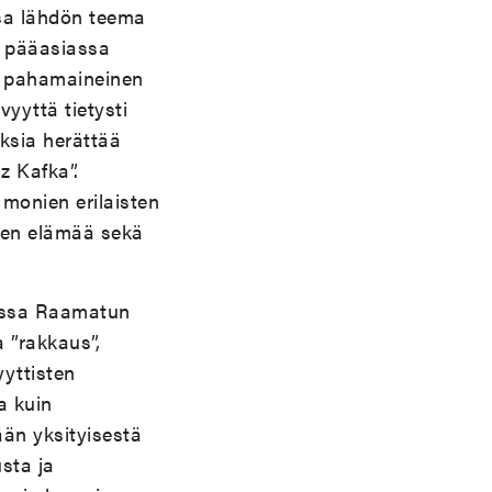
ssa lähdön teema
e pääasiassa
u pahamaineinen
yyttä tietysti
uksia herättää
z Kafka”.
 monien erilaisten
sen elämää sekä
jassa Raamatun
 ”rakkaus”,
yyttisten
a kuin
än yksityisestä
sta ja