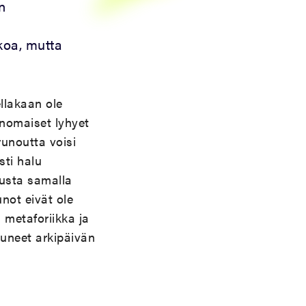
n
lkoa, mutta
llakaan ole
unomaiset lyhyet
unoutta voisi
sti halu
musta samalla
unot eivät ole
 metaforiikka ja
luneet arkipäivän