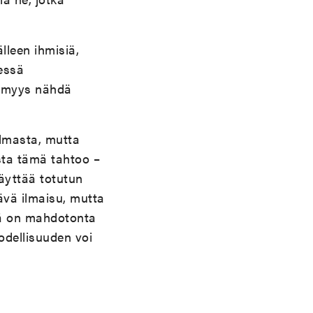
lleen ihmisiä,
dessä
tömyys nähdä
lmasta, mutta
sta tämä tahtoo –
yttää totutun
ävä ilmaisu, mutta
tä on mahdotonta
odellisuuden voi