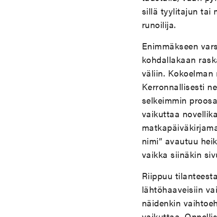
sillä tyylitajun t
runoilija.
Enimmäkseen varsi
kohdallakaan rask
väliin. Kokoelman 
Kerronnallisesti n
selkeimmin proosal
vaikuttaa novellik
matkapäiväkirjama
nimi” avautuu hei
vaikka siinäkin si
Riippuu tilanteest
lähtöhaaveisiin va
näidenkin vaihtoeht
vaikuttaa. Onnellis