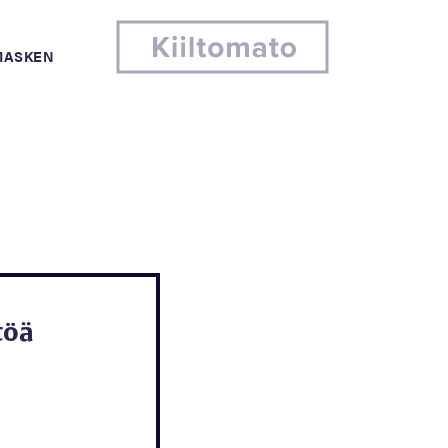
MASKEN
töä