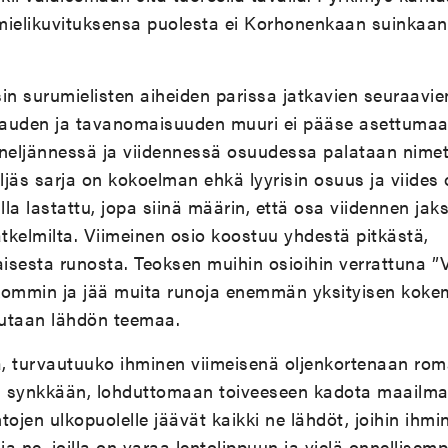
ai mielikuvituksensa puolesta ei Korhonenkaan suinka
n surumielisten aiheiden parissa jatkavien seuraavie
auden ja tavanomaisuuden muuri ei pääse asettumaan 
neljännessä ja viidennessä osuudessa palataan nimett
eljäs sarja on kokoelman ehkä lyyrisin osuus ja viides
la lastattu, jopa siinä määrin, että osa viidennen jak
atkelmilta. Viimeinen osio koostuu yhdestä pitkästä,
isesta runosta. Teoksen muihin osioihin verrattuna 
kommin ja jää muita runoja enemmän yksityisen kokem
vutaan lähdön teemaa.
a, turvautuuko ihminen viimeisenä oljenkortenaan roma
i synkkään, lohduttomaan toiveeseen kadota maailmast
ojen ulkopuolelle jäävät kaikki ne lähdöt, joihin ihmin
ia ne, joilla on varaa lentolippuun ja vielä onnellisemp