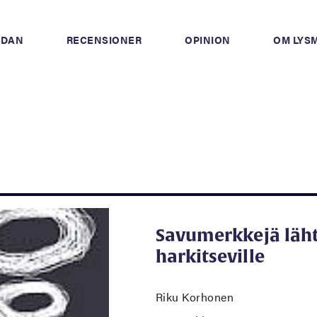
IDAN
RECENSIONER
OPINION
OM LYS
Savumerkkejä läh
harkitseville
Riku Korhonen