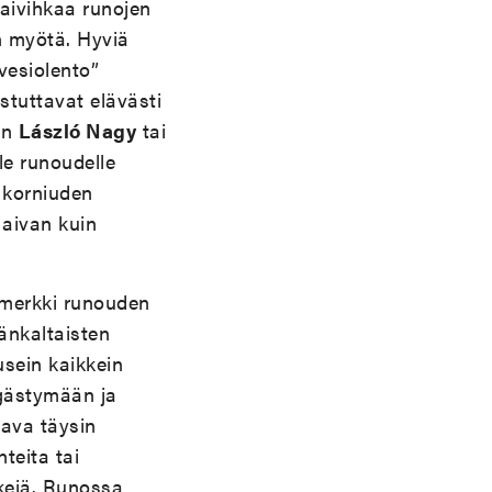
aivihkaa runojen
en myötä. Hyviä
vesiolento”
stuttavat elävästi
en
László Nagy
tai
le runoudelle
a korniuden
 aivan kuin
imerkki runouden
änkaltaisten
sein kaikkein
ngästymään ja
tava täysin
teita tai
kkejä. Runossa