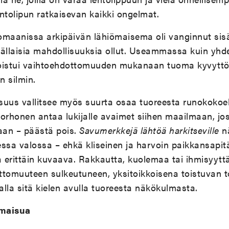
ntolipun ratkaisevan kaikki ongelmat.
maanissa arkipäivän lähiömaisema oli vanginnut sisä
ti tällaisia mahdollisuuksia ollut. Useammassa kuin yh
toistui vaihtoehdottomuuden mukanaan tuoma kyvyt
n silmin.
suus vallitsee myös suurta osaa tuoreesta runokokoe
orhonen antaa lukijalle avaimet siihen maailmaan, jo
aan – päästä pois.
Savumerkkejä lähtöä harkitseville
nä
ssa valossa – ehkä kliseinen ja harvoin paikkansapit
 erittäin kuvaava. Rakkautta, kuolemaa tai ihmisyyt
ttomuuteen sulkeutuneen, yksitoikkoisena toistuvan t
lla sitä kielen avulla tuoreesta näkökulmasta.
lmaisua