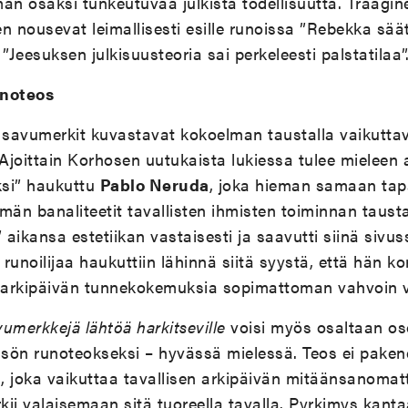
än osaksi tunkeutuvaa julkista todellisuutta. Traagin
nen nousevat leimallisesti esille runoissa ”Rebekka sää
”Jeesuksen julkisuusteoria sai perkeleesti palstatilaa”
unoteos
avumerkit kuvastavat kokoelman taustalla vaikuttavia
joittain Korhosen uutukaista lukiessa tulee mieleen 
ksi” haukuttu
Pablo Neruda
, joka hieman samaan tap
män banaliteetit tavallisten ihmisten toiminnan tausta
” aikansa estetiikan vastaisesti ja saavutti siinä sivu
 runoilijaa haukuttiin lähinnä siitä syystä, että hän ko
ä arkipäivän tunnekokemuksia sopimattoman vahvoin 
umerkkejä lähtöä harkitseville
voisi myös osaltaan os
sön runoteokseksi – hyvässä mielessä. Teos ei pakene
joka vaikuttaa tavallisen arkipäivän mitäänsanoma
rkii valaisemaan sitä tuoreella tavalla. Pyrkimys kan