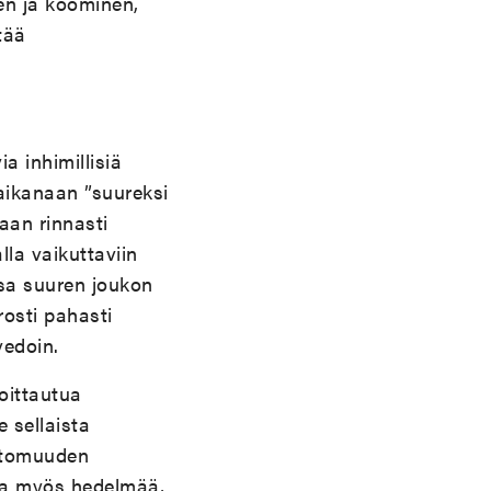
en ja koominen,
tää
.
 inhimillisiä
aikanaan ”suureksi
aan rinnasti
lla vaikuttaviin
ssa suuren joukon
rosti pahasti
vedoin.
oittautua
 sellaista
ttomuuden
taa myös hedelmää,