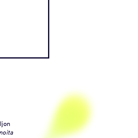
ljon
noita