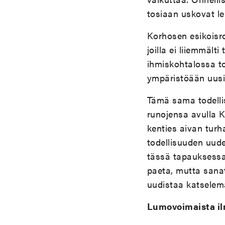
tosiaan uskovat le
Korhosen esikoisro
joilla ei liiemmäl
ihmiskohtalossa 
ympäristöään uusi
Tämä sama todelli
runojensa avulla K
kenties aivan turh
todellisuuden uude
tässä tapauksessa
paeta, mutta sana
uudistaa katselema
Lumovoimaista i