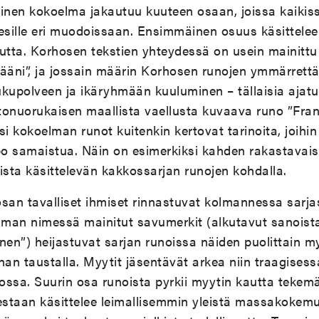
uinen kokoelma jakautuu kuuteen osaan, joissa kaiki
 esille eri muodoissaan. Ensimmäinen osuus käsittele
uutta. Korhosen tekstien yhteydessä on usein mainitt
ääni”, ja jossain määrin Korhosen runojen ymmärrettäv
sukupolveen ja ikäryhmään kuuluminen – tällaisia ajat
stonuorukaisen maallista vaellusta kuvaava runo ”Fran
 kokoelman runot kuitenkin kertovat tarinoita, joihin
ppo samaistua. Näin on esimerkiksi kahden rakastavai
sta käsittelevän kakkossarjan runojen kohdalla.
osan tavalliset ihmiset rinnastuvat kolmannessa sar
lman nimessä mainitut savumerkit (alkutavut sanoista
nen”) heijastuvat sarjan runoissa näiden puolittain m
nan taustalla. Myytit jäsentävät arkea niin traagisess
ssa. Suurin osa runoista pyrkii myytin kautta tekemä
estaan käsittelee leimallisemmin yleistä massakokemu