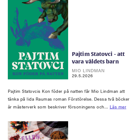
Pajtim Statovci - att
vara våldets barn
MIO LINDMAN
29.5.2026
Pajtim Statovcis Kon föder på natten får Mio Lindman att
tänka på Iida Raumas roman Förstörelse. Dessa två böcker
är mästerverk som beskriver försoningens och…
Läs mer