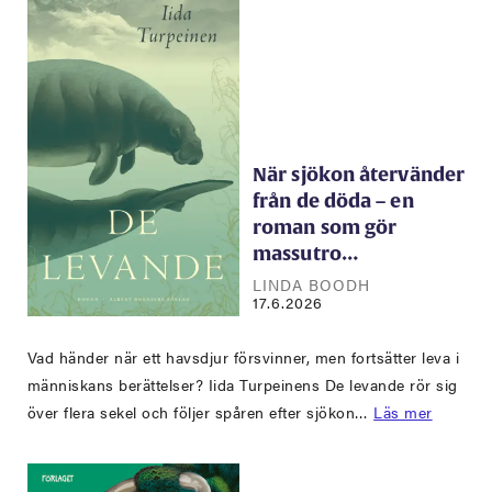
När sjökon återvänder
från de döda – en
roman som gör
massutro…
LINDA BOODH
17.6.2026
Vad händer när ett havsdjur försvinner, men fortsätter leva i
människans berättelser? Iida Turpeinens De levande rör sig
över flera sekel och följer spåren efter sjökon…
Läs mer