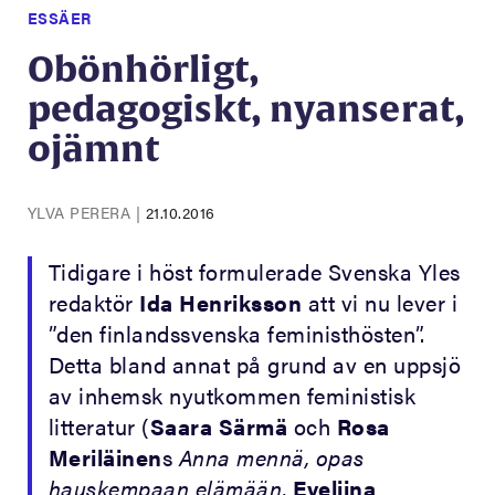
ESSÄER
Obönhörligt,
pedagogiskt, nyanserat,
ojämnt
YLVA PERERA
|
21.10.2016
Tidigare i höst formulerade Svenska Yles
redaktör
Ida Henriksson
att vi nu lever i
”den finlandssvenska feministhösten”.
Detta bland annat på grund av en uppsjö
av inhemsk nyutkommen feministisk
litteratur (
Saara Särmä
och
Rosa
Meriläinen
s
Anna mennä, opas
hauskempaan elämään
,
Eveliina