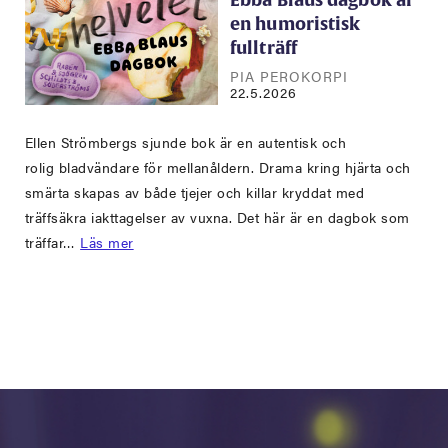
Ebba Blaus dagbok är
en humoristisk
fullträff
PIA PEROKORPI
22.5.2026
Ellen Strömbergs sjunde bok är en autentisk och
rolig bladvändare för mellanåldern. Drama kring hjärta och
smärta skapas av både tjejer och killar kryddat med
träffsäkra iakttagelser av vuxna. Det här är en dagbok som
träffar…
Läs mer