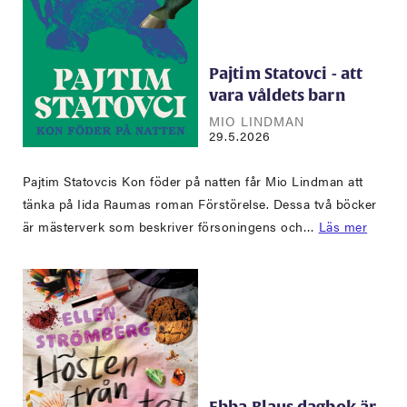
Pajtim Statovci - att
vara våldets barn
MIO LINDMAN
29.5.2026
Pajtim Statovcis Kon föder på natten får Mio Lindman att
tänka på Iida Raumas roman Förstörelse. Dessa två böcker
är mästerverk som beskriver försoningens och…
Läs mer