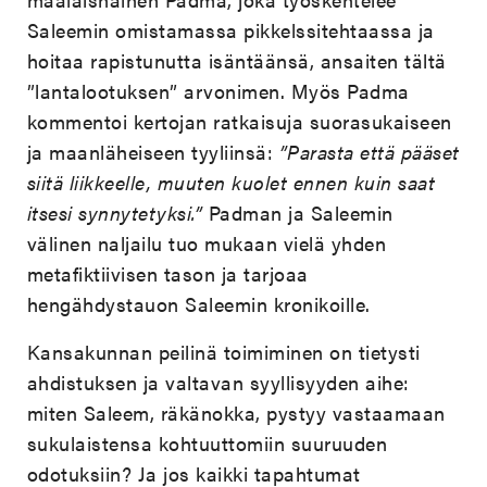
Saleemin omistamassa pikkelssitehtaassa ja
hoitaa rapistunutta isäntäänsä, ansaiten tältä
”lantalootuksen” arvonimen. Myös Padma
kommentoi kertojan ratkaisuja suorasukaiseen
ja maanläheiseen tyyliinsä:
”Parasta että pääset
siitä liikkeelle, muuten kuolet ennen kuin saat
itsesi synnytetyksi.”
Padman ja Saleemin
välinen naljailu tuo mukaan vielä yhden
metafiktiivisen tason ja tarjoaa
hengähdystauon Saleemin kronikoille.
Kansakunnan peilinä toimiminen on tietysti
ahdistuksen ja valtavan syyllisyyden aihe:
miten Saleem, räkänokka, pystyy vastaamaan
sukulaistensa kohtuuttomiin suuruuden
odotuksiin? Ja jos kaikki tapahtumat