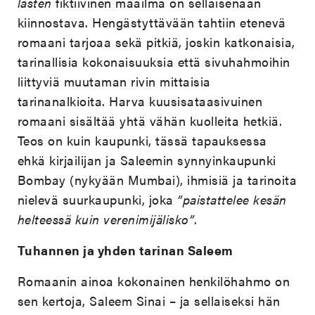
lasten
fiktiivinen maailma on sellaisenaan
kiinnostava. Hengästyttävään tahtiin etenevä
romaani tarjoaa sekä pitkiä, joskin katkonaisia,
tarinallisia kokonaisuuksia että sivuhahmoihin
liittyviä muutaman rivin mittaisia
tarinanalkioita. Harva kuusisataasivuinen
romaani sisältää yhtä vähän kuolleita hetkiä.
Teos on kuin kaupunki, tässä tapauksessa
ehkä kirjailijan ja Saleemin synnyinkaupunki
Bombay (nykyään Mumbai), ihmisiä ja tarinoita
nielevä suurkaupunki, joka
”paistattelee kesän
helteessä kuin verenimijälisko”
.
Tuhannen ja yhden tarinan Saleem
Romaanin ainoa kokonainen henkilöhahmo on
sen kertoja, Saleem Sinai – ja sellaiseksi hän