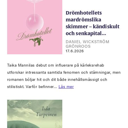
Drömhotellets
mardrömslika
skimmer – kändiskult
och senkapital…
DANIEL WICKSTRÖM
GRÖNROOS
17.6.2026
Taika Mannilas debut om influerare på kärleksrehab
utforskar intressanta samtida fenomen och stämningar, men
romanen böljar hit och dit både innehållsmässigt och
stilistiskt. Varför befinner…
Läs mer