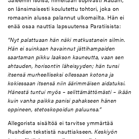
on länsimaisesti koulutettu tohtori, joka on
romaanin alussa palannut ulkomailta. Hän ei
enää osaa nauttia lapsuutensa Paratiisista:
”Nyt palattuaan hän näki matkustanein silmin.
Hän ei suinkaan havainnut jättihampaiden
saartaman pikku laakson kauneutta, vaan sen
ahtauden, horisontin läheisyyden; hän tunsi
itsensä murheelliseksi ollessaan kotona ja
kokiessaan itsensä niin äärimmäisen aidatuksi.
Hänestä tuntui myös – selittämättömästi – ikään
kuin vanha paikka panisi pahakseen hänen
oppineen, stetoskopoidun paluunsa.”
Allegorista sisältöä ei tarvitse ymmärtää
Rushdien tekstistä nauttiakseen.
Keskiyön