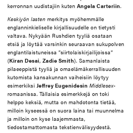
kerronnan uudistajiin kuten
Angela Carteriin
.
Keskiyön lasten
merkitys myöhemmälle
englanninkieliselle kirjallisuudelle on tietysti
valtava. Nykyään Rushdien tyyliä osataan
etsiä ja löytää varsinkin seuraavan sukupolven
englantilaistuneissa ”siirtolaiskirjailijoissa”
(
Kiran Desai
,
Zadie Smith
). Samanlaista
pilaeeppistä tyyliä ja omaelämäkerrallisuuden
kutomista kansakunnan vaiheisiin löytyy
esimerkiksi
Jeffrey Eugenidesin
Middlesex
-
romaanissa. Tällaisia esimerkkejä on toki
helppo keksiä, mutta on mahdotonta tietää,
milloin kyseessä on suora laina tai muunnelma
ja milloin on kyse laajemmasta,
tiedostamattomasta tekstienvälisyydestä.