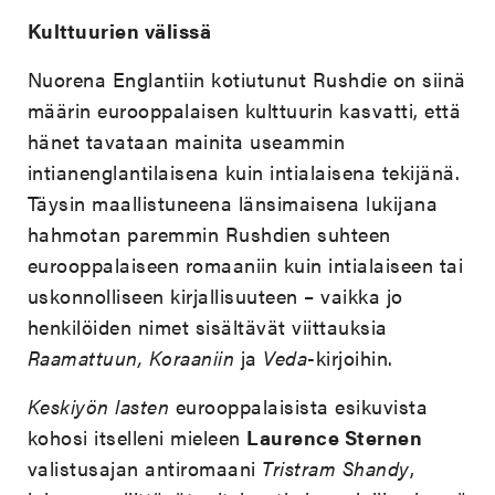
Kulttuurien välissä
Nuorena Englantiin kotiutunut Rushdie on siinä
määrin eurooppalaisen kulttuurin kasvatti, että
hänet tavataan mainita useammin
intianenglantilaisena kuin intialaisena tekijänä.
Täysin maallistuneena länsimaisena lukijana
hahmotan paremmin Rushdien suhteen
eurooppalaiseen romaaniin kuin intialaiseen tai
uskonnolliseen kirjallisuuteen – vaikka jo
henkilöiden nimet sisältävät viittauksia
Raamattuun, Koraaniin
ja
Veda
-kirjoihin.
Keskiyön lasten
eurooppalaisista esikuvista
kohosi itselleni mieleen
Laurence Sternen
valistusajan antiromaani
Tristram Shandy
,