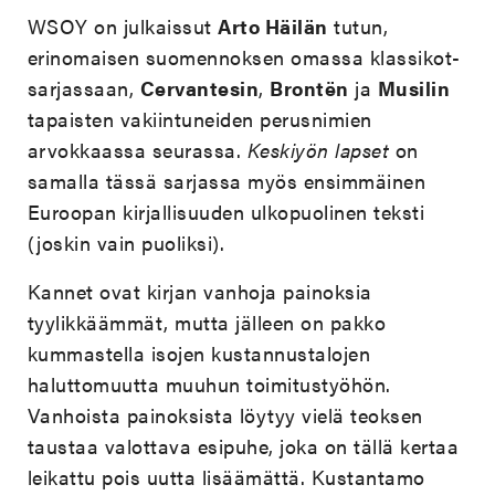
WSOY on julkaissut
Arto Häilän
tutun,
erinomaisen suomennoksen omassa klassikot-
sarjassaan,
Cervantesin
,
Brontën
ja
Musilin
tapaisten vakiintuneiden perusnimien
arvokkaassa seurassa.
Keskiyön lapset
on
samalla tässä sarjassa myös ensimmäinen
Euroopan kirjallisuuden ulkopuolinen teksti
(joskin vain puoliksi).
Kannet ovat kirjan vanhoja painoksia
tyylikkäämmät, mutta jälleen on pakko
kummastella isojen kustannustalojen
haluttomuutta muuhun toimitustyöhön.
Vanhoista painoksista löytyy vielä teoksen
taustaa valottava esipuhe, joka on tällä kertaa
leikattu pois uutta lisäämättä. Kustantamo