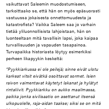
vaikuttavat Saleemin muodostumiseen,
tarkoittaako se, että hän on myös epäsuorasti
vastuussa jokaisesta onnettomuudesta ja
katastrofista? Vaikka Saleem saa jo varhain
tietää yliluonnollisista lahjoistaan, hän on
luonteeltaan mitä tavallisin lapsi, joka kaipaa
turvallisuuden ja vapauden tasapainoa.
Turvapaikka historiasta löytyy esimerkiksi
perheen likapyykin keskeltä:
”Pyykkiarkussa ei ole peilejä; sinne eivät ulotu
karkeat vitsit eivätkä osoittavat sormet. Isien
raivon vaimentavat käytetyt lakanat ja hylätyt
rintaliivit. Pyykkiarkku on aukko maailmassa,
paikka jonka sivilisaatio on asettanut itsensä
ulkopuolelle, raja-aidan taakse; siksi se on mitä