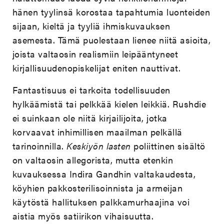
hänen tyylinsä korostaa tapahtumia luonteiden
sijaan, kieltä ja tyyliä ihmiskuvauksen
asemesta. Tämä puolestaan lienee niitä asioita,
joista valtaosin realismiin leipääntyneet
kirjallisuudenopiskelijat eniten nauttivat.
Fantastisuus ei tarkoita todellisuuden
hylkäämistä tai pelkkää kielen leikkiä. Rushdie
ei suinkaan ole niitä kirjailijoita, jotka
korvaavat inhimillisen maailman pelkällä
tarinoinnilla.
Keskiyön lasten
poliittinen sisältö
on valtaosin allegorista, mutta etenkin
kuvauksessa Indira Gandhin valtakaudesta,
köyhien pakkosterilisoinnista ja armeijan
käytöstä hallituksen palkkamurhaajina voi
aistia myös satiirikon vihaisuutta.