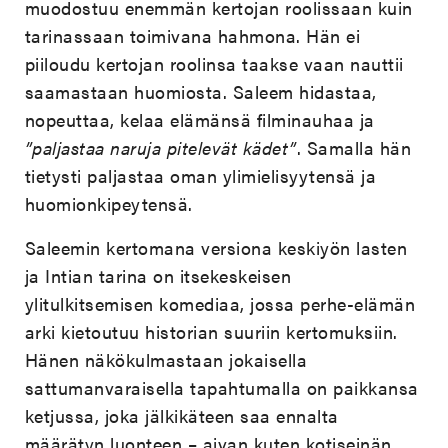
muodostuu enemmän kertojan roolissaan kuin
tarinassaan toimivana hahmona. Hän ei
piiloudu kertojan roolinsa taakse vaan nauttii
saamastaan huomiosta. Saleem hidastaa,
nopeuttaa, kelaa elämänsä filminauhaa ja
”paljastaa naruja pitelevät kädet”
. Samalla hän
tietysti paljastaa oman ylimielisyytensä ja
huomionkipeytensä.
Saleemin kertomana versiona keskiyön lasten
ja Intian tarina on itsekeskeisen
ylitulkitsemisen komediaa, jossa perhe-elämän
arki kietoutuu historian suuriin kertomuksiin.
Hänen näkökulmastaan jokaisella
sattumanvaraisella tapahtumalla on paikkansa
ketjussa, joka jälkikäteen saa ennalta
määrätyn luonteen – aivan kuten kotiseinän