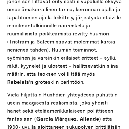
johon sen liittävät erityisesti sivupoluille eksyvä
omaelämäkerrallinen tarina, kerronnan ajalla ja
tapahtumien ajalla leikittely, järjestystä etsiville
maailmantulkinnoille naureskelu ja
ruumiillisista poikkeamista revitty huumori
(Tristram ja Saleem saavat molemmat kärsiä
neniensä tähden). Ruumiin toiminnot,
syöminen ja varsinkin erilaiset eritteet – sylki,
räkä, kyynelet ja ulosteet – hallitsevatkin siinä
määrin, että teoksen voi liittää myös
Rabelais’n
groteskiin perintöön.
Vielä hiljattain Rushdien yhteydessä puhuttiin
usein maagisesta realismista, joka yhdisti
hänet sekä eteläamerikkalaiseen poliittiseen
fantasiaan (
García Márquez
,
Allende
) että
1960-luvulla aloittaneen sukupolven brittiläisiin