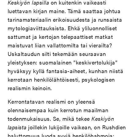
Keskiyön lapsilla
on kuitenkin vaikeasti
luettavan kirjan maine. Tämä saattaa johtua
tarinamateriaalin erikoisuudesta ja runsaista
mytologiaviittauksista. Ehkä yliluonnolliset
sattumat ja kertojan telepaattiset matkat
maistuvat liian vallattomilta tai vierailta?
Uskaltaudun silti tekemään seuraavan
yleistyksen: suomalainen ”keskivertolukija”
hyväksyy kyllä fantasia-aiheet, kunhan niistä
kerrotaan henkilölähtöisesti, psykologisen
realismin keinoin.
Kerrontatavan realismi on yleensä
olennaisempaa kuin kerrotun maailman
todenmukaisuus. Se, mikä tekee
Keskiyön
lapsista
joillekin lukijoille vaikean, on Rushdien
haluttomuus luoda syviä henkilöhahmoja: