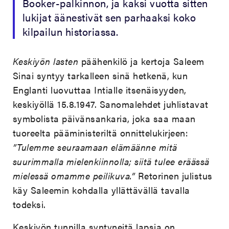
Booker-palkinnon, ja kaksi vuotta sitten
lukijat äänestivät sen parhaaksi koko
kilpailun historiassa.
Keskiyön lasten
päähenkilö ja kertoja Saleem
Sinai syntyy tarkalleen sinä hetkenä, kun
Englanti luovuttaa Intialle itsenäisyyden,
keskiyöllä 15.8.1947. Sanomalehdet juhlistavat
symbolista päivänsankaria, joka saa maan
tuoreelta pääministeriltä onnittelukirjeen:
”Tulemme seuraamaan elämäänne mitä
suurimmalla mielenkiinnolla; siitä tulee eräässä
mielessä omamme peilikuva.”
Retorinen julistus
käy Saleemin kohdalla yllättävällä tavalla
todeksi.
Keskiyön tunnilla syntyneitä lapsia on