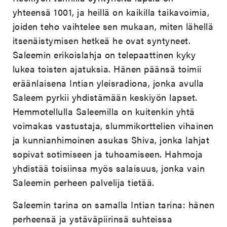
yhteensä 1001, ja heillä on kaikilla taikavoimia,
joiden teho vaihtelee sen mukaan, miten lähellä
itsenäistymisen hetkeä he ovat syntyneet.
Saleemin erikoislahja on telepaattinen kyky
lukea toisten ajatuksia. Hänen päänsä toimii
eräänlaisena Intian yleisradiona, jonka avulla
Saleem pyrkii yhdistämään keskiyön lapset.
Hemmotellulla Saleemilla on kuitenkin yhtä
voimakas vastustaja, slummikorttelien vihainen
ja kunnianhimoinen asukas Shiva, jonka lahjat
sopivat sotimiseen ja tuhoamiseen. Hahmoja
yhdistää toisiinsa myös salaisuus, jonka vain
Saleemin perheen palvelija tietää.
Saleemin tarina on samalla Intian tarina: hänen
perheensä ja ystäväpiirinsä suhteissa