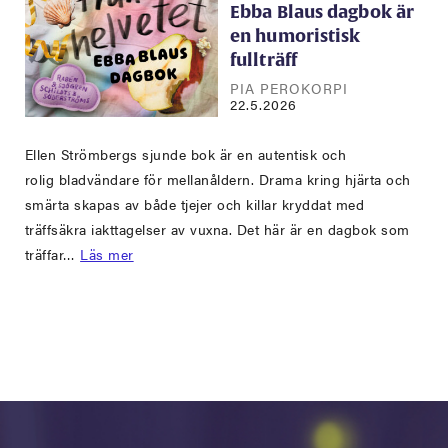
Ebba Blaus dagbok är
en humoristisk
fullträff
PIA PEROKORPI
22.5.2026
Ellen Strömbergs sjunde bok är en autentisk och
rolig bladvändare för mellanåldern. Drama kring hjärta och
smärta skapas av både tjejer och killar kryddat med
träffsäkra iakttagelser av vuxna. Det här är en dagbok som
träffar…
Läs mer