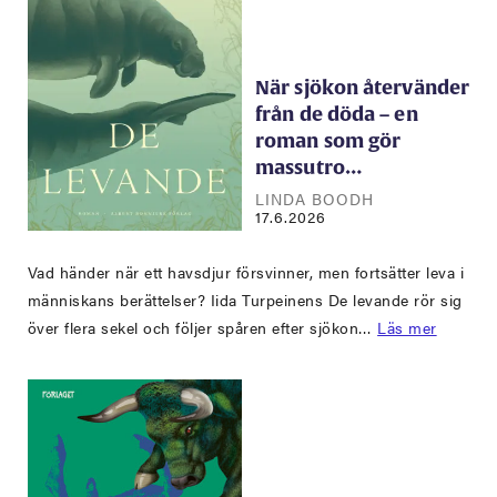
När sjökon återvänder
från de döda – en
roman som gör
massutro…
LINDA BOODH
17.6.2026
Vad händer när ett havsdjur försvinner, men fortsätter leva i
människans berättelser? Iida Turpeinens De levande rör sig
över flera sekel och följer spåren efter sjökon…
Läs mer