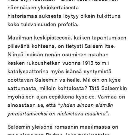
näennäisen yksinkertaisesta
historiamaalauksesta löytyy oikein tulkittuna
koko tulevaisuuden profetia.
Maailman keskipisteessä, kaiken tapahtumisen
piilevänä kohteena, on tietysti Saleem itse.
Niinpä isoisän nenän osuminen maahan
kesken rukoushetken vuonna 1915 toimii
katalysaattorina myös isänsä syntymistä
odottavan Saleemin vaiheille. Milloin on kyse
sattumasta, milloin kohtalosta? Tätä Saleemkin
myöhäisen ajan eepikkona kyselee. Varmaa on
ainoastaan se, että
”yhden ainoan elämän
ymmärtämiseksi on nielaistava maailma”
.
Saleemin yleisönä romaanin maailmassa on
maalaisnainen Padma, joka työskentelee