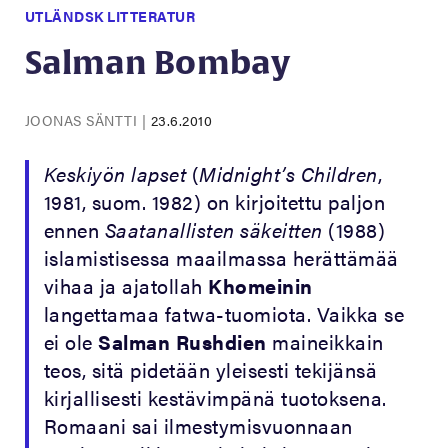
UTLÄNDSK LITTERATUR
Salman Bombay
JOONAS SÄNTTI
|
23.6.2010
Keskiyön lapset
(
Midnight’s Children
,
1981, suom. 1982) on kirjoitettu paljon
ennen
Saatanallisten säkeitten
(1988)
islamistisessa maailmassa herättämää
vihaa ja ajatollah
Khomeinin
langettamaa fatwa-tuomiota. Vaikka se
ei ole
Salman Rushdien
maineikkain
teos, sitä pidetään yleisesti tekijänsä
kirjallisesti kestävimpänä tuotoksena.
Romaani sai ilmestymisvuonnaan