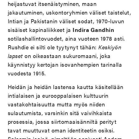
heijastuvat itsenäistyminen, maan
jakautuminen, uskontoryhmien väliset taistelut,
Intian ja Pakistanin väliset sodat, 1970-luvun
sisäiset kapinaliikkeet ja
Indira Gandhin
sotilashallintovuodet, aina vuoteen 1978 asti.
Rushdie ei silti ole tyytynyt tähän:
Keskiyön
lapset
on oikeastaan sukuromaani, joka
käynnistyy kertojan isovanhempien tarinalla
vuodesta 1915.
Heidän ja heidän lastensa kautta käsitellään
intialaisen ja eurooppalaisen kulttuurin
vastakohtaisuutta mutta myös niiden
sulautumista, varsinkin sitä vaivihkaista
prosessia, jossa siirtomaaisänniltä perityt
tavat muuttuvat oman identiteetin osiksi.
Saleemin isoisä, nimeltään sopivasti Aadam,