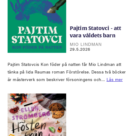
Pajtim Statovci - att
vara våldets barn
MIO LINDMAN
29.5.2026
Pajtim Statovcis Kon föder på natten får Mio Lindman att
tänka på Iida Raumas roman Förstörelse. Dessa två böcker
är mästerverk som beskriver försoningens och…
Läs mer