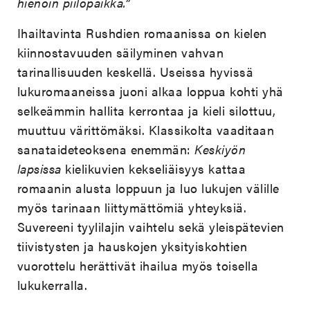
hienoin piilopaikka.”
Ihailtavinta Rushdien romaanissa on kielen
kiinnostavuuden säilyminen vahvan
tarinallisuuden keskellä. Useissa hyvissä
lukuromaaneissa juoni alkaa loppua kohti yhä
selkeämmin hallita kerrontaa ja kieli silottuu,
muuttuu värittömäksi. Klassikolta vaaditaan
sanataideteoksena enemmän:
Keskiyön
lapsissa
kielikuvien kekseliäisyys kattaa
romaanin alusta loppuun ja luo lukujen välille
myös tarinaan liittymättömiä yhteyksiä.
Suvereeni tyylilajin vaihtelu sekä yleispätevien
tiivistysten ja hauskojen yksityiskohtien
vuorottelu herättivät ihailua myös toisella
lukukerralla.