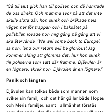
”Så till slut gick han till polisen och då hämtade
de oss direkt. Och mamma svor på att det inte
skulle sluta där, hon skrek och bråkade hela
vägen ner för trappan och i baksätet på
polisbilen lovade hon mig gång på gång att vi
ska återvända. ’We will come back to Europe’,
sa hon, ’and our return will be glorious’. Jag
kommer aldrig att glömma det, hur hon skrek
till poliserna som satt där framme. Djävulen är
en lögnare, skrek hon. Djävulen är en lögnare.”
Panik och längtan
Djävulen kan tolkas både som mannen som
sviker sin familj, och det här gäller både Hopes
och Meris familjer, samt i allmänhet förstås
som det onda, det djävulska som man vill bota