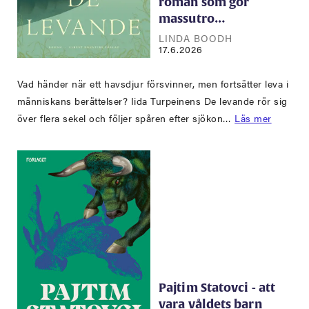
roman som gör
massutro…
LINDA BOODH
17.6.2026
Vad händer när ett havsdjur försvinner, men fortsätter leva i
människans berättelser? Iida Turpeinens De levande rör sig
över flera sekel och följer spåren efter sjökon…
Läs mer
Pajtim Statovci - att
vara våldets barn