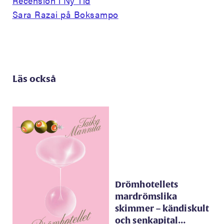
Recension i Ny Tid
Sara Razai på Boksampo
Läs också
Drömhotellets
mardrömslika
skimmer – kändiskult
och senkapital…