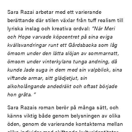
Sara Razai arbetar med ett varierande
berättande där stilen växlar från tuff realism till
lyriska inslag och kreativa ordval:
”När Meri
och Hope varvade köpcentret på sina eviga
kvällsvandringar runt ett Gårdsbacka som låg
ömsom under den lätta slöjan av sommarnatt,
ömsom under vinterkylans tunga andning, då
kunde Jade suga in dem med sin valpblick, sina
viftande armar, sitt glädjetjut, sin
alkoholångande andedräkt och oftast började
hon gråta. ”
Sara Razais roman berör på många sätt, och
känns viktig både genom belysningen av olika
öden, genom de varierande kontakterna mellan
olika individer med skiftande kulturidentiteter