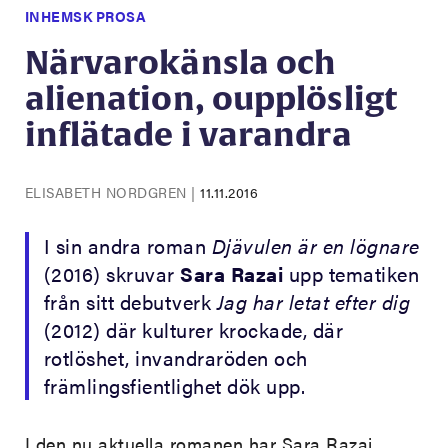
INHEMSK PROSA
Närvarokänsla och
alienation, oupplösligt
inflätade i varandra
ELISABETH NORDGREN
|
11.11.2016
I sin andra roman
Djävulen är en lögnare
(2016) skruvar
Sara Razai
upp tematiken
från sitt debutverk
Jag har letat efter dig
(2012) där kulturer krockade, där
rotlöshet, invandraröden och
främlingsfientlighet dök upp.
I den nu aktuella romanen har Sara Razai