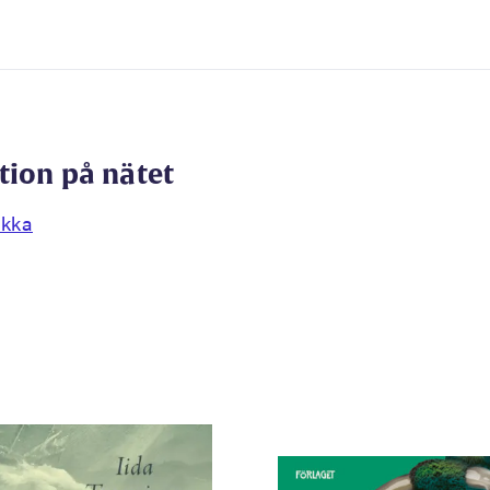
tion på nätet
rkka