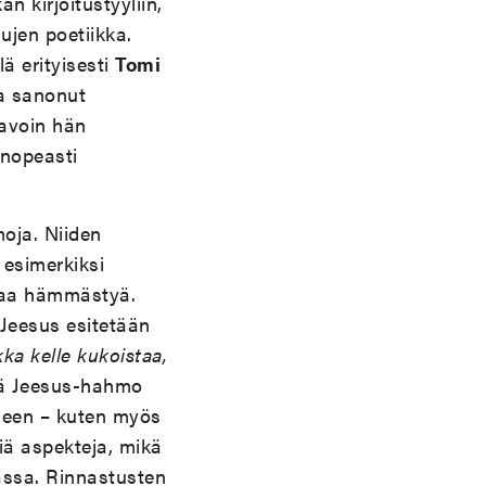
 kirjoitustyyliin,
ujen poetiikka.
ä erityisesti
Tomi
pa sanonut
tavoin hän
 nopeasti
oja. Niiden
 esimerkiksi
ttaa hämmästyä.
 Jeesus esitetään
kka kelle kukoistaa,
ä Jeesus-hahmo
äneen – kuten myös
viä aspekteja, mikä
assa. Rinnastusten