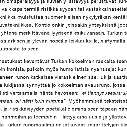
n omaperäisyys ja kuvien yllättävyys perustuvat Turkan
ä vaikkapa termiä ristikkäisyyden tai vastakkainasettel
niikka muistuttaa suomenkielisen nykylyriikan kentäll
uvatekniikkaa. Kontio onkin joissakin yhteyksissä jo
 yhtenä merkittävänä lyyrisenä esikuvanaan. Turkan 
aa arkisen ja ylevän nopeilla leikkauksilla, siirtymällä
skurssista toiseen.
innastukset keventävät Turkan kokoelman raskaita teem
in ironisia, paikoin myös humoristisia nyansseja: kun
aneen runon katkaisee vieraskielinen säe, lukija saa
ita lukijassa synnyttää jo kokoelman avausruno, jossa
listi vertaamalla häntä hevoseen:
”ei tiennyt Jeesusru
istiään, oli nätti kuin humma”
. Myöhemmissä teksteiss
, ja ristikkäisyyden poetiikalle ominaiseen tapaan h
 hahmoihin ja teemoihin – liittyy aina uusia ja yllättä
tä Turkan runomaailma on jatkuvasti määrittelyjen til