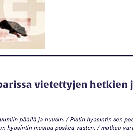
parissa vietettyjen hetkien 
uumiin päällä ja huusin. / Pistin hyasintin sen po
ean hyasintin mustaa poskea vasten, / matkaa vart