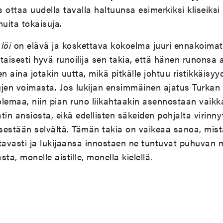
 ottaa uudella tavalla haltuunsa esimerkiksi kliseiksi
muita tokaisuja.
löi
on elävä ja koskettava kokoelma juuri ennakoima
taisesti hyvä runoilija sen takia, että hänen runonsa 
n aina jotakin uutta, mikä pitkälle johtuu ristikkäisyy
jen voimasta. Jos lukijan ensimmäinen ajatus Turkan 
olemaa, niin pian runo liikahtaakin asennostaan vaik
atin ansiosta, eikä edellisten säkeiden pohjalta virinny
sestään selvältä. Tämän takia on vaikeaa sanoa, mist
itavasti ja lukijaansa innostaen ne tuntuvat puhuvan
ta, monelle aistille, monella kielellä.