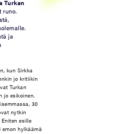
a Turkan
 runo.
stä,
uolemalle.
tä ja
n
n, kun Sirkka
nkin jo kritiikin
avat Turkan
n jo esikoinen.
kaisemmassa, 30
ovat nytkin
Eniten esille
ksi emon hylkäämä