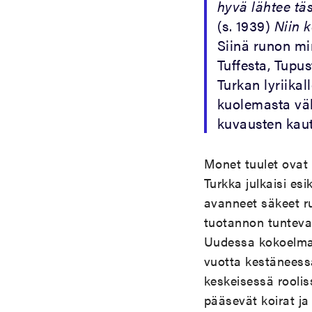
hyvä lähtee tä
(s. 1939)
Niin k
Siinä runon min
Tuffesta, Tupu
Turkan lyriika
kuolemasta väl
kuvausten kaut
Monet tuulet ovat 
Turkka julkaisi e
avanneet säkeet r
tuotannon tuntevall
Uudessa kokoelmas
vuotta kestäneessä
keskeisessä roolis
pääsevät koirat j