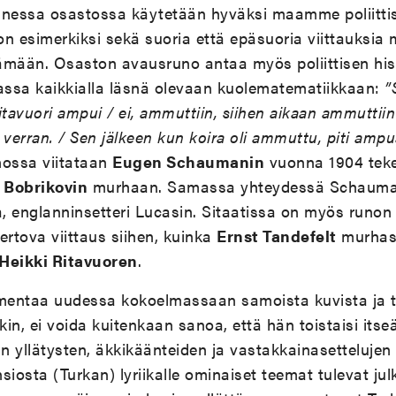
essa osastossa käytetään hyväksi maamme poliittist
n esimerkiksi sekä suoria että epäsuoria viittauksia
ämään. Osaston avausruno antaa myös poliittisen his
massa kaikkialla läsnä olevaan kuolematematiikkaan:
”
itavuori ampui / ei, ammuttiin, siihen aikaan ammuttiin
verran. / Sen jälkeen kun koira oli ammuttu, piti ampu
ossa viitataan
Eugen Schaumanin
vuonna 1904 te
i
Bobrikovin
murhaan. Samassa yhteydessä Schauma
a, englanninsetteri Lucasin. Sitaatissa on myös runon
rtova viittaus siihen, kuinka
Ernst Tandefelt
murhasi
Heikki Ritavuoren
.
entaa uudessa kokoelmassaan samoista kuvista ja t
in, ei voida kuitenkaan sanoa, että hän toistaisi its
n yllätysten, äkkikäänteiden ja vastakkainasettelujen
nsiosta (Turkan) lyriikalle ominaiset teemat tulevat julk