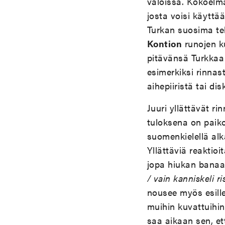
valoissa. Kokoelma
josta voisi käyttä
Turkan suosima tek
Kontion
runojen k
pitävänsä Turkkaa
esimerkiksi rinnast
aihepiiristä tai di
Juuri yllättävät r
tuloksena on paiko
suomenkielellä alk
Yllättäviä reaktio
jopa hiukan banaa
/ vain kanniskeli r
nousee myös esille
muihin kuvattuihin
saa aikaan sen, et