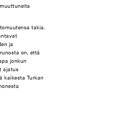
 muuttuneita
ttomuutensa takia.
antavat
den ja
runosta on, että
kapa jonkun
t ajatus
ä kaikesta Turkan
 monesta