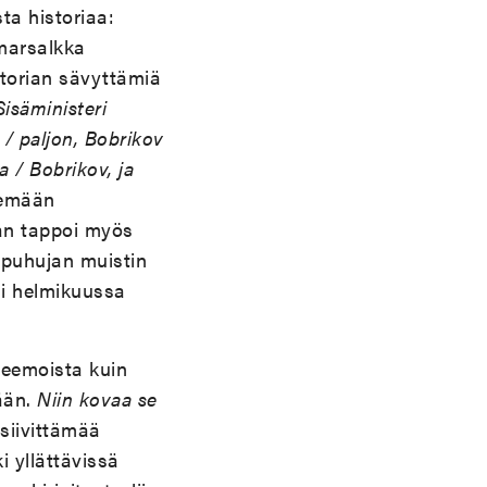
a historiaa:
 marsalkka
torian sävyttämiä
Sisäministeri
 / paljon, Bobrikov
a / Bobrikov, ja
kemään
n tappoi myös
 puhujan muistin
 helmikuussa
eemoista kuin
eään.
Niin kovaa se
 siivittämää
i yllättävissä