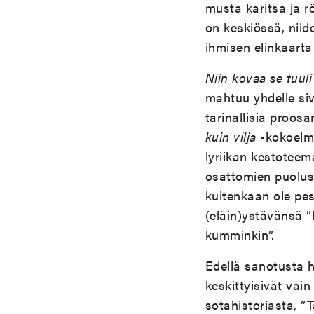
musta karitsa ja 
on keskiössä, niid
ihmisen elinkaarta
Niin kovaa se tuuli 
mahtuu yhdelle siv
tarinallisia proosa
kuin vilja
-kokoelma
lyriikan kestoteem
osattomien puolust
kuitenkaan ole pe
(eläin)ystävänsä ”h
kumminkin”.
Edellä sanotusta h
keskittyisivät vai
sotahistoriasta, ”