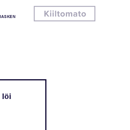
MASKEN
 löi