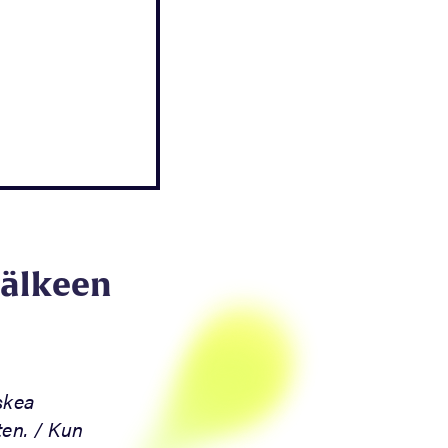
jälkeen
skea
en. / Kun