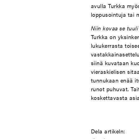
avulla Turkka myös
loppusointuja tai 
Niin kovaa se tuuli 
Turkka on yksinker
lukukerrasta toisee
vastakkainasettelu
siinä kuvataan ku
vieraskielisen sita
tunnukaan enää it
runot puhuvat. Ta
koskettavasta asias
Dela artikeln: