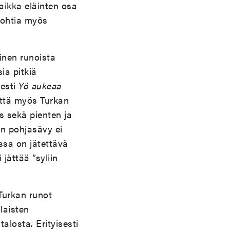
aikka eläinten osa
pohtia myös
inen runoista
ia pitkiä
sesti
Yö aukeaa
että myös Turkan
s sekä pienten ja
en pohjasävy ei
ssa on jätettävä
jättää ”syliin
Turkan runot
laisten
alosta. Erityisesti