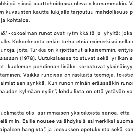
röhkiipä niissä saattohoidossa oleva sikamammakin. V
en kuvausten kautta lukijalle tarjoutuu mahdollisuus 
 ja kohtaloa.
löi
-kokoelman runot ovat rytmikkäitä ja lyhyitä: joka
ulle. Kokoelmasta onkin turha etsiä esimerkiksi sellais
runoja, joita Turkka on kirjoittanut aikaisemmin, erityi
ssaan (1978). Uutukaisessa toistuvat sekä lyriikan 
at: kuoleman pohdinnan lisäksi korostuvat yksinäisyy
aminen. Vaikka runoissa on raskaita teemoja, teksti
ssimistisen synkkä. Kun runon minän eräässäkin runo
audan kylmään syliin”, lohdullista on että ystävän voi 
uolimatta olisi äärimmäisen yksioikoista sanoa, että 
n eläimiin. Esille nousee välähdyksiä esimerkiksi suoma
Taipaleen hangista”, ja Jeesuksen opetuksista sekä koht