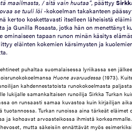
stä maailmasta, / sitä vain huutaa”
, päättyy
Sirkk
ovaa se tuuli löi
-kokoelman takakanteen päässyt
ä kertoo koskettavasti itselleen läheisistä eläimi
sta ja Gunilla Rosasta, jotka hän on menettänyt k
lle ominaiseen tapaan runon minän käsitys elämäs
ittyy eläinten kokemien kärsimysten ja kuolemie
ta.
ehtineet puhaltaa suomalaisessa lyriikassa sen jälkee
sikoisrunokokoelmansa
Huone avaruudessa
(1973). Kuite
unoilijan kahdennestatoista runokokoelmasta paljast
e lukijalle samankaltaisen runoilija Sirkka Turkan kui
sa on runsaasti samaa kuvastoa kuin kirjailijan ai
 tuotannossa. Turkan runoissa aina tärkeät eläimet 
sa ja kohoavat arvoasteikossa ihmistä korkeammalle. 
a hevoset, mutta säkeisiin ennättävät myös esimerki