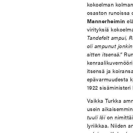
kokoelman kolmann
osaston runoissa o
Mannerheimin
el
virityksiä kokoel
Tandefelt ampui, R
oli ampunut jonkin 
sitten itsensä.”
Run
kenraalikuvernöör
itsensä ja koirans
epävarmuudesta ke
1922 sisäministeri
Vaikka Turkka amm
usein aikaisemmink
tuuli löi
on nimittäi
lyriikkaa. Niiden a