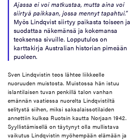
Ajassa ei voi matkustaa, mutta aina voi
siirtyä paikkaan, jossa mennyt tapahtui.”
Myös Lindqvist siirtyy paikasta toiseen ja
suodattaa näkemänsä ja kokemansa
teoksensa sivuille. Lopputulos on
karttakirja Australian historian pimeään
puoleen.
Sven Lindqvistin teos lähtee liikkeelle
nuoruuden muistosta. Muistossa hän istuu
islantilaisen tuvan penkillä talon vanhan
emännän vaatiessa nuorelta Lindqvistiltä
selitystä siihen, miksi saksalaissotilaiden
annettiin kulkea Ruotsin kautta Norjaan 1942.
Syyllistämisellä on täytynyt olla mullistava
vaikutus Lindqvistin myöhempään elämään ja