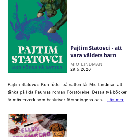
Pajtim Statovci - att
vara våldets barn
MIO LINDMAN
29.5.2026
Pajtim Statovcis Kon föder på natten får Mio Lindman att
tänka på Iida Raumas roman Förstörelse. Dessa två böcker
är mästerverk som beskriver försoningens och…
Läs mer