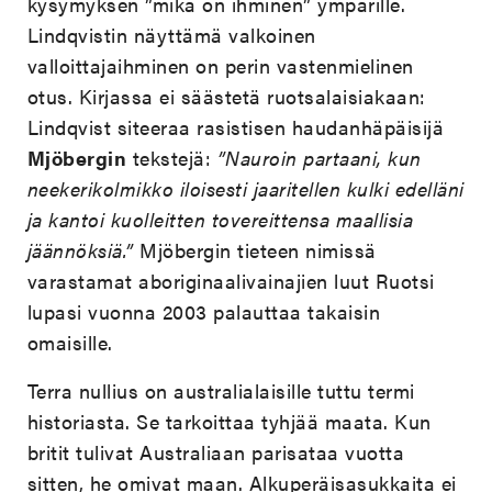
kysymyksen ”mikä on ihminen” ympärille.
Lindqvistin näyttämä valkoinen
valloittajaihminen on perin vastenmielinen
otus. Kirjassa ei säästetä ruotsalaisiakaan:
Lindqvist siteeraa rasistisen haudanhäpäisijä
Mjöbergin
tekstejä:
”Nauroin partaani, kun
neekerikolmikko iloisesti jaaritellen kulki edelläni
ja kantoi kuolleitten tovereittensa maallisia
jäännöksiä.”
Mjöbergin tieteen nimissä
varastamat aboriginaalivainajien luut Ruotsi
lupasi vuonna 2003 palauttaa takaisin
omaisille.
Terra nullius on australialaisille tuttu termi
historiasta. Se tarkoittaa tyhjää maata. Kun
britit tulivat Australiaan parisataa vuotta
sitten, he omivat maan. Alkuperäisasukkaita ei