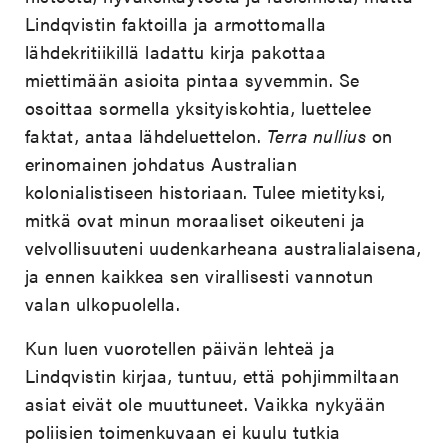
Lindqvistin faktoilla ja armottomalla
lähdekritiikillä ladattu kirja pakottaa
miettimään asioita pintaa syvemmin. Se
osoittaa sormella yksityiskohtia, luettelee
faktat, antaa lähdeluettelon.
Terra nullius
on
erinomainen johdatus Australian
kolonialistiseen historiaan. Tulee mietityksi,
mitkä ovat minun moraaliset oikeuteni ja
velvollisuuteni uudenkarheana australialaisena,
ja ennen kaikkea sen virallisesti vannotun
valan ulkopuolella.
Kun luen vuorotellen päivän lehteä ja
Lindqvistin kirjaa, tuntuu, että pohjimmiltaan
asiat eivät ole muuttuneet. Vaikka nykyään
poliisien toimenkuvaan ei kuulu tutkia