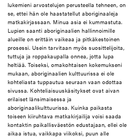
lukemieni arvostelujen perusteella tehneen, on
se, ettei hän ole haastatellut aboriginaaleja
matkakirjassaan. Minua asia ei kummastuta.
Lupien saanti aboriginaalien hallinnoimille
alueille on erittäin vaikeaa ja pitkäkestoinen
prosessi. Usein tarvitaan myös suosittelijoita,
tuttuja ja roppakaupalla onnea, jotta lupa
heltiää. Toiseksi, omakohtaisen kokemukseni
mukaan, aboriginaalien kulttuurissa ei ole
kohteliasta tuppautua seuraan vaan odottaa
sivussa. Kohteliaisuuskäsitykset ovat aivan
erilaiset länsimaisessa ja
aboriginaalikulttuurissa. Kuinka paikasta
toiseen kiiruhtava matkakirjailija voisi saada
kontaktin paikallisväestön edustajaan, ellei ole
aikaa istua, vaikkapa viikoksi, puun alle