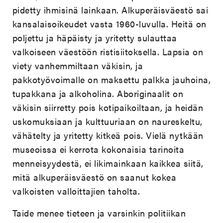
pidetty ihmisinä lainkaan. Alkuperäisväestö sai
kansalaisoikeudet vasta 1960-luvulla. Heitä on
poljettu ja häpäisty ja yritetty sulauttaa
valkoiseen väestöön ristisiitoksella. Lapsia on
viety vanhemmiltaan väkisin, ja
pakkotyövoimalle on maksettu palkka jauhoina,
tupakkana ja alkoholina. Aboriginaalit on
väkisin siirretty pois kotipaikoiltaan, ja heidän
uskomuksiaan ja kulttuuriaan on naureskeltu,
vähätelty ja yritetty kitkeä pois. Vielä nytkään
museoissa ei kerrota kokonaisia tarinoita
menneisyydestä, ei likimainkaan kaikkea siitä,
mitä alkuperäisväestö on saanut kokea
valkoisten valloittajien taholta.
Taide menee tieteen ja varsinkin politiikan