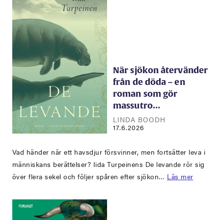
När sjökon återvänder
från de döda – en
roman som gör
massutro…
LINDA BOODH
17.6.2026
Vad händer när ett havsdjur försvinner, men fortsätter leva i
människans berättelser? Iida Turpeinens De levande rör sig
över flera sekel och följer spåren efter sjökon…
Läs mer