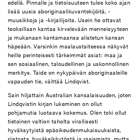
edellä. Pinnalle ja tietoisuuteen tulee koko ajan
lisää uusia aboriginaalikuvantekijöitä, -
muusikkoja ja -kirjailijoita. Usein he ottavat
teoksillaan kantaa kirvelevään menneisyyteen
ja mukanaan kantamaansa alistetun kansan
häpeään. Varsinkin maalaustaiteessa näkyvät
heille perinteisesti tärkeimmät asiat: maa ja
sen sosiaalinen, taloudellinen ja uskonnollinen
merkitys. Taide on nykypäivän aboriginaaleille
vapauden tie, väittää Lindqvist.
Sain hiljattain Australian kansalaisuuden, joten
Lindqvistin kirjan lukeminen on ollut
pohjamutia luotaava kokemus. Olen toki ollut
tietoinen valtion taholta virallisesti
hyväksytyistä epäoikeudenmukaisuuksista,
riistosta, hyväksikäytöstä ja rasismista, mutta