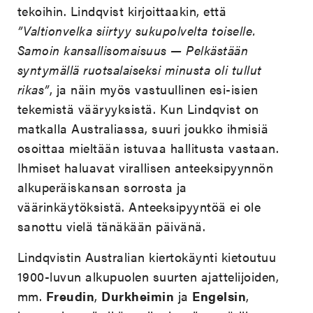
tekoihin. Lindqvist kirjoittaakin, että
”Valtionvelka siirtyy sukupolvelta toiselle.
Samoin kansallisomaisuus — Pelkästään
syntymällä ruotsalaiseksi minusta oli tullut
rikas”
, ja näin myös vastuullinen esi-isien
tekemistä vääryyksistä. Kun Lindqvist on
matkalla Australiassa, suuri joukko ihmisiä
osoittaa mieltään istuvaa hallitusta vastaan.
Ihmiset haluavat virallisen anteeksipyynnön
alkuperäiskansan sorrosta ja
väärinkäytöksistä. Anteeksipyyntöä ei ole
sanottu vielä tänäkään päivänä.
Lindqvistin Australian kiertokäynti kietoutuu
1900-luvun alkupuolen suurten ajattelijoiden,
mm.
Freudin
,
Durkheimin
ja
Engelsin
,