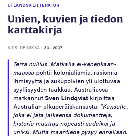
UTLÄNDSK LITTERATUR
Unien, kuvien ja tiedon
karttakirja
KIRSI REINIKKA
|
30.1.2007
Terra nullius. Matkalla ei-kenenkään-
maassa
pohtii kolonialismia, rasismia,
ihmisyyttä ja sukupolvien yli ulottuvaa
syyllisyyden taakkaa. Australiassa
matkannut
Sven Lindqvist
kirjoittaa
Australian alkuperäiskansasta:
”Kansalle,
joka ei jätä jälkeensä dokumentteja,
historia muuttuu nopeasti saduiksi ja
uniksi. Mutta maantiede pysyy ennallaan.