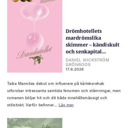
Drömhotellets
mardrömslika
skimmer – kändiskult
och senkapital…
DANIEL WICKSTRÖM
GRÖNROOS
17.6.2026
Taika Mannilas debut om influerare på kärleksrehab
utforskar intressanta samtida fenomen och stämningar, men
romanen böljar hit och dit både innehållsmässigt och
stilistiskt. Varför befinner…
Läs mer