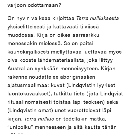
varjoon odottamaan?
On hyvin vaikeaa kirjoittaa
Terra nulliuksesta
yksiselitteisesti ja kattavasti tiiviissä
muodossa. Kirja on oikea aarrearkku
monessakin mielessä. Se on paitsi
kaunokirjallisesti miellyttävää luettavaa myös
oiva kooste lähdemateriaalista, joka liittyy
Australian synkkään menneisyyteen. Kirjan
rakenne noudattelee aboriginaalien
ajatusmaailmaa: kuvat (Lindqvistin lyyriset
luontokuvaukset), tutkittu tieto (jota Lindqvist
rituaalinomaisesti toistaa läpi teoksen) sekä
(Lindqvistin omat) unet vuorottelevat läpi
kirjan.
Terra nullius
on todellakin matka,
”unipolku” menneeseen ja sitä kautta tähän