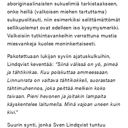
aboriginaalinaisten sukuelimiä tarkistaakseen,
onko heillä (valkoisen miehen tartuttama)
sukupuolitauti, niin esimerkiksi selittämättömät
sellikuolemat ovat edelleen iso kysymysmerkki.
Valkoisiin tutkintavankeihin verrattuna mustia
miesvankeja kuolee moninkertaisesti.
Pakotettuaan lukijan syviin ajatuskulkuihin,
Lindqvist keventää:
”Siinä välissä on yö, pimeä
ja tähtikirkas. Kuu polskuttaa ammeessaan.
Linnunrata on valtava tähtikokkeli, suorastaan
tähtimuhennos, joka peittää melkein koko
taivaan. Pieni hevonen ja joitakin lampaita
käyskentelee laitumella. Minä vajoan uneen kuin
kivi.”
Suurin synti, jonka Sven Lindqvist tuntuu