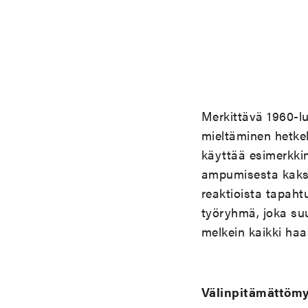
Merkittävä 1960-lu
mieltäminen hetkell
käyttää esimerkk
ampumisesta kaksi
reaktioista tapaht
työryhmä, joka suu
melkein kaikki haas
Välinpitämättömy