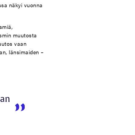
ussa näkyi vuonna
smiä,
mismin muutosta
muutos vaan
an, länsimaiden –
aan