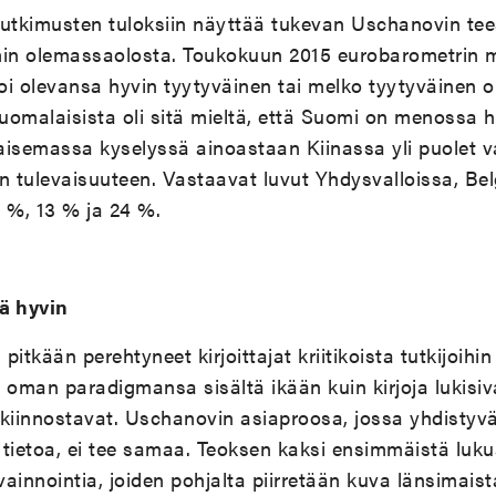
tutkimusten tuloksiin näyttää tukevan Uschanovin tee
min olemassaolosta. Toukokuun 2015 eurobarometrin
oi olevansa hyvin tyytyväinen tai melko tyytyväinen
uomalaisista oli sitä mieltä, että Suomi on menossa 
isemassa kyselyssä ainoastaan Kiinassa yli puolet va
 tulevaisuuteen. Vastaavat luvut Yhdysvalloissa, Bel
 %, 13 % ja 24 %.
lä hyvin
tkään perehtyneet kirjoittajat kriitikoista tutkijoihin ja
ä oman paradigmansa sisältä ikään kuin kirjoja lukisiva
i kiinnostavat. Uschanovin asiaproosa, jossa yhdistyvä
ietoa, ei tee samaa. Teoksen kaksi ensimmäistä luku
ainnointia, joiden pohjalta piirretään kuva länsimais