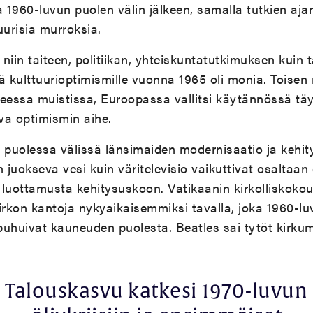
a 1960-luvun puolen välin jälkeen, samalla tutkien aja
uurisia murroksia.
niin taiteen, politiikan, yhteiskuntatutkimuksen kuin 
itä kulttuurioptimismille vuonna 1965 oli monia. Tois
oreessa muistissa, Euroopassa vallitsi käytännössä tä
ava optimismin aihe.
 puolessa välissä länsimaiden modernisaatio ja kehity
n juokseva vesi kuin väritelevisio vaikuttivat osaltaan
vat luottamusta kehitysuskoon. Vatikaanin kirkolliskok
kirkon kantoja nykyaikaisemmiksi tavalla, joka 1960-luv
 puhuivat kauneuden puolesta. Beatles sai tytöt kirku
Talouskasvu katkesi 1970-luvun