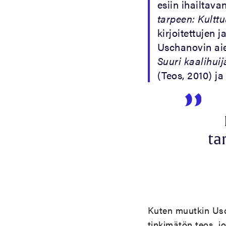
esiin ihailtav
tarpeen: Kultt
kirjoitettujen 
Uschanovin ai
Suuri kaalihuij
(Teos, 2010) j
ta
Kuten muutkin Us
tinkimätön teos, jo