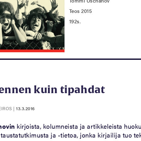
Tommi Uschanov
Teos 2015
192s.
 ennen kuin tipahdat
EIROS
|
13.3.2016
novin
kirjoista, kolumneista ja artikkeleista huok
austatutkimusta ja -tietoa, jonka kirjailija tuo te