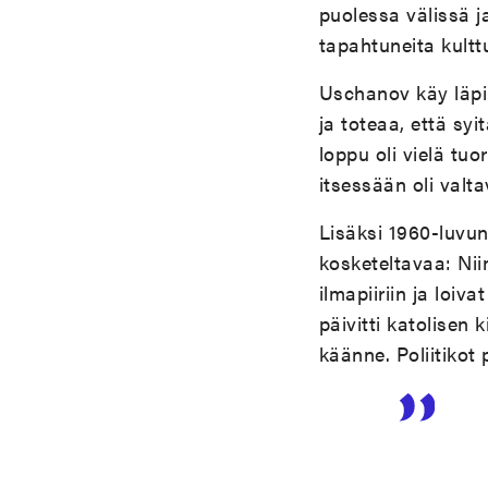
puolessa välissä j
tapahtuneita kultt
Uschanov käy läpi 
ja toteaa, että sy
loppu oli vielä tu
itsessään oli valt
Lisäksi 1960-luvun
kosketeltavaa: Nii
ilmapiiriin ja loi
päivitti katolisen 
käänne. Poliitikot