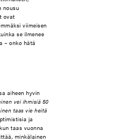
in nousu
t ovat
semmäksi viimeisen
kuinka se ilmenee
a – onko hätä
sa aiheen hyvin
minen vei ihmisiä 50
minen taas vie heitä
ptimistisia ja
, kun taas vuonna
ittää, minkälainen