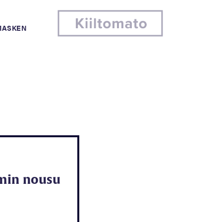
MASKEN
smin nousu