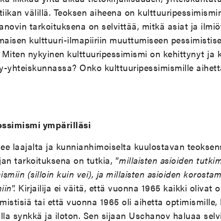
istiikan välillä. Teoksen aiheena on kulttuuripessimism
novin tarkoituksena on selvittää, mitkä asiat ja ilmiö
maisen kulttuuri-ilmapiiriin muuttumiseen pessimisti
Miten nykyinen kulttuuripessimismi on kehittynyt ja 
y-yhteiskunnassa? Onko kulttuuripessimismille aihett
essimismi ympärilläsi
ee laajalta ja kunnianhimoiselta kuulostavan teoksen
ijan tarkoituksena on tutkia, ”
millaisten asioiden tutki
ismiin (silloin kuin vei), ja millaisten asioiden korosta
iin
”. Kirjailija ei väitä, että vuonna 1965 kaikki olivat o
istisiä tai että vuonna 1965 oli aihetta optimismille
lla synkkä ja iloton. Sen sijaan Uschanov haluaa selv