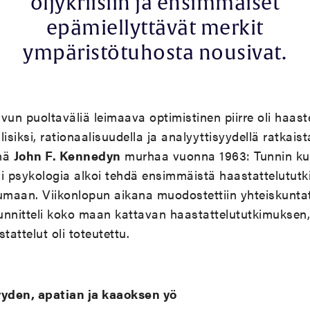
öljykriisiin ja ensimmäiset
epämiellyttävät merkit
ympäristötuhosta nousivat.
vun puoltaväliä leimaava optimistinen piirre oli haaste
isiksi, rationaalisuudella ja analyyttisyydellä ratkais
inä
John F. Kennedyn
murhaa vuonna 1963: Tunnin kul
 psykologia alkoi tehdä ensimmäistä haastattelututk
umaan. Viikonlopun aikana muodostettiin yhteiskuntati
nnitteli koko maan kattavan haastattelututkimuksen, 
tattelut oli toteutettu.
yden, apatian ja kaaoksen yö