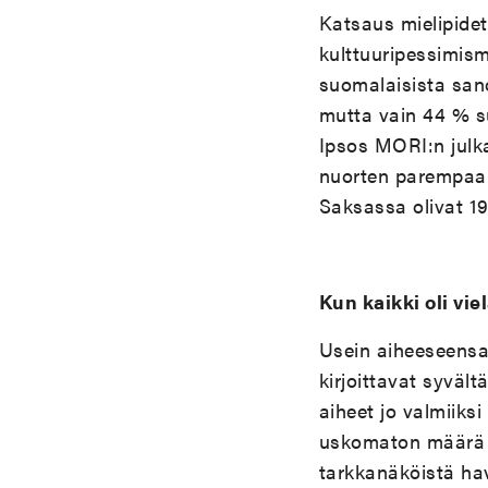
Katsaus mielipide
kulttuuripessimis
suomalaisista san
mutta vain 44 % s
Ipsos MORI:n julka
nuorten parempaan
Saksassa olivat 19
Kun kaikki oli vie
Usein aiheeseensa pi
kirjoittavat syvält
aiheet jo valmiiks
uskomaton määrä t
tarkkanäköistä hav