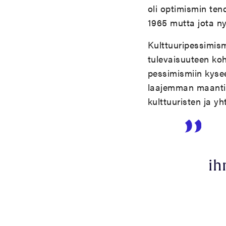
oli optimismin ten
1965 mutta jota n
Kulttuuripessimism
tulevaisuuteen ko
pessimismiin kyse
laajemman maantie
kulttuuristen ja y
ih