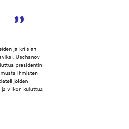
iden ja kriisien
taviksi. Uschanov
uttua presidentin
imusta ihmisten
eteilijöiden
ja viikon kuluttua