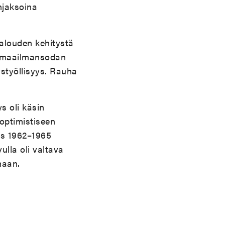
njaksoina
talouden kehitystä
en maailmansodan
ystyöllisyys. Rauha
s oli käsin
 optimistiseen
ous 1962–1965
ulla oli valtava
maan.