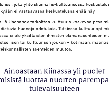
denssi, joka yhteiskunnallis-kulttuurisessa keskustel
ykyään ei vastaavassa keskustelussa enää näy.
illä Uschanov tarkoittaa kulttuuria koskevaa pessimi
hdistuvia huonoja odotuksia. Tutkiessa kulttuuriopti
essä ei ole yksittäisten ihmisten elämänasenteiden 
teellisen tai kulttuurisen joukon – kotimaan, maanos
hteiskunnallisten asenteiden muutos.
Ainoastaan Kiinassa yli puolet
misistä luottaa nuorten paremp
tulevaisuuteen