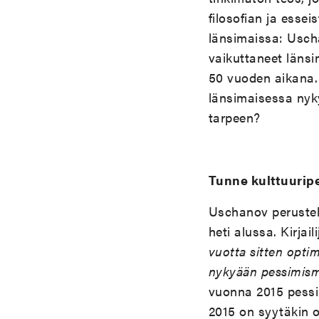
filosofian ja esse
länsimaissa: Uscha
vaikuttaneet länsi
50 vuoden aikana. 
länsimaisessa nyk
tarpeen?
Tunne kulttuurip
Uschanov perustel
heti alussa. Kirjail
vuotta sitten optim
nykyään pessimism
vuonna 2015 pessim
2015 on syytäkin o