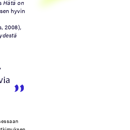
os
Hätä on
sen hyvin
s, 2008),
yydestä
v
via
sessaan
tutkimuksen,