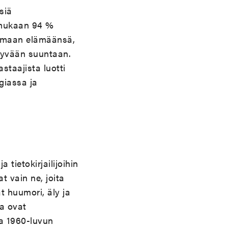
siä
 mukaan 94 %
 omaan elämäänsä,
hyvään suuntaan.
staajista luotti
giassa ja
 tietokirjailijoihin
t vain ne, joita
t huumori, äly ja
a ovat
ta 1960-luvun