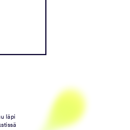
uu läpi
kstissä