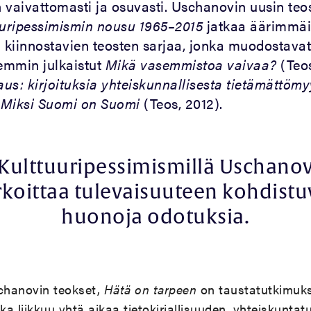
an vaivattomasti ja osuvasti. Uschanovin uusin te
uuripessimismin nousu 1965–2015
jatkaa äärimmäi
ja kiinnostavien teosten sarjaa, jonka muodostavat
emmin julkaistut
Mikä vasemmistoa vaivaa?
(Teo
aus: kirjoituksia yhteiskunnallisesta tietämättöm
a
Miksi Suomi on Suomi
(Teos, 2012).
Kulttuuripessimismillä Uschano
rkoittaa tulevaisuuteen kohdistu
huonoja odotuksia.
chanovin teokset,
Hätä on tarpeen
on taustatutkimuk
ka liikkuu yhtä aikaa tietokirjallisuuden, yhteiskunta