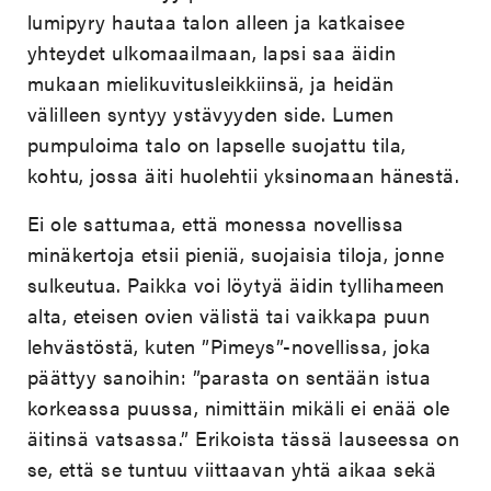
lumipyry hautaa talon alleen ja katkaisee
yhteydet ulkomaailmaan, lapsi saa äidin
mukaan mielikuvitusleikkiinsä, ja heidän
välilleen syntyy ystävyyden side. Lumen
pumpuloima talo on lapselle suojattu tila,
kohtu, jossa äiti huolehtii yksinomaan hänestä.
Ei ole sattumaa, että monessa novellissa
minäkertoja etsii pieniä, suojaisia tiloja, jonne
sulkeutua. Paikka voi löytyä äidin tyllihameen
alta, eteisen ovien välistä tai vaikkapa puun
lehvästöstä, kuten ”Pimeys”-novellissa, joka
päättyy sanoihin: ”parasta on sentään istua
korkeassa puussa, nimittäin mikäli ei enää ole
äitinsä vatsassa.” Erikoista tässä lauseessa on
se, että se tuntuu viittaavan yhtä aikaa sekä