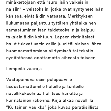
minäkertojaan että ”surullisiin valkeisiin
naisiin” – veistoksiin, jotka ovat syntyneet isän
käsissä, eivät äidin vatsasta. Merkityksen
liukumassa paljastuu tyttären yhtäaikainen
samastuminen isän taideteoksiin ja kaipuu
takaisin äidin kohtuun. Lapsen ristiriitaiset
halut tulevat usein esille juuri tällaisissa lähes
huomaamattomissa siirtymissä tai tekstin
nyrjähtäessä odottamatta aiheesta toiseen.
Lempeitä vaaroja
Vastapainona esiin pulppuaville
tiedostamattomille haluille ja tunteille
novellikokoelmaa hallitsee harkittu ja
kurinalainen rakenne. Kirja alkaa novellilla
”Kultainen vasikka”, joka kuvaa paratiisillista