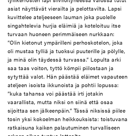
asiat näyttävät vierailta ja pelottavilta. Lapsi
kuvittelee ateljeeseen lauman joka puolelle
singahtelevia hurjia eläimiä ja koteloituu itse
turvaan huoneen perimmäiseen nurkkaan:
”Olin kietonut ympärilleni perhoskotelon, joka
oli mustaa tylliä ja tuoksui puuterille ja pölylle,
ja minä olin täydessä turvassa.” Lopulta arki
saa taas voiton, tyttö kömpii piilostaan ja
sytyttää valot. Hän päästää eläimet vapauteen
ateljeen isoista ikkunoista ja pohtii lopussa:
”kuka tahansa voi päästää irti jotakin
vaarallista, mutta niksi on siinä että osaa
sijoittaa sen jälkeenpäin.” Tässä niksissä piilee
tosin yksi kokoelman heikkouksista: toistuvana
ratkaisuna kaiken palautuminen turvalliseen
arkeen alkaa tuntua lattealta.