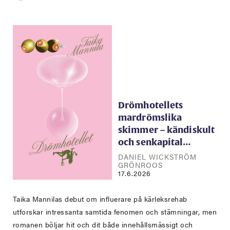
Drömhotellets
mardrömslika
skimmer – kändiskult
och senkapital…
DANIEL WICKSTRÖM
GRÖNROOS
17.6.2026
Taika Mannilas debut om influerare på kärleksrehab
utforskar intressanta samtida fenomen och stämningar, men
romanen böljar hit och dit både innehållsmässigt och