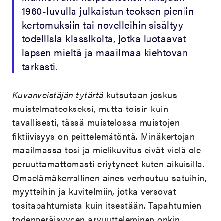
1960-luvulla julkaistun teoksen pieniin
kertomuksiin tai novelleihin sisältyy
todellisia klassikoita, jotka luotaavat
lapsen mieltä ja maailmaa kiehtovan
tarkasti.
Kuvanveistäjän tytärtä
kutsutaan joskus
muistelmateokseksi, mutta toisin kuin
tavallisesti, tässä muistelossa muistojen
fiktiivisyys on peittelemätöntä. Minäkertojan
maailmassa tosi ja mielikuvitus eivät vielä ole
peruuttamattomasti eriytyneet kuten aikuisilla.
Omaelämäkerrallinen aines verhoutuu satuihin,
myytteihin ja kuvitelmiin, jotka versovat
tositapahtumista kuin itsestään. Tapahtumien
todenperäisyyden arvuutteleminen onkin