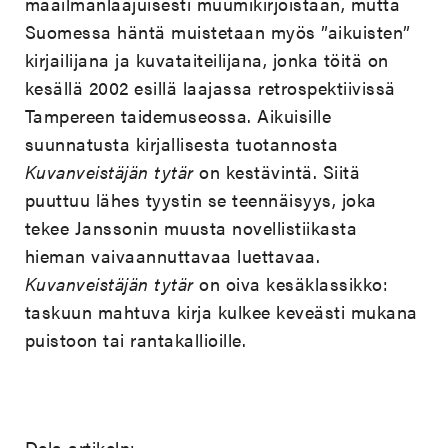
maailmanlaajuisesti muumikirjoistaan, mutta
Suomessa häntä muistetaan myös ”aikuisten”
kirjailijana ja kuvataiteilijana, jonka töitä on
kesällä 2002 esillä laajassa retrospektiivissä
Tampereen taidemuseossa. Aikuisille
suunnatusta kirjallisesta tuotannosta
Kuvanveistäjän tytär
on kestävintä. Siitä
puuttuu lähes tyystin se teennäisyys, joka
tekee Janssonin muusta novellistiikasta
hieman vaivaannuttavaa luettavaa.
Kuvanveistäjän tytär
on oiva kesäklassikko:
taskuun mahtuva kirja kulkee keveästi mukana
puistoon tai rantakallioille.
Dela artikeln: