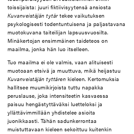
toissijaista: juuri fiktiivisyytensä ansiosta
Kuvanveistäjän tytär
tekee vaikutuksen
psykologisesti todentuntuisena ja paljastavana
muotokuvana taiteilijan lapsuusvuosilta.
Minäkertojan ensimmäinen taideteos on
maailma, jonka hän luo itselleen.
Tuo maailma ei ole valmis, vaan alituisesti
muotoaan etsivä ja muuttuva, mikä heijastuu
Kuvanveistäjän tyttären
kieleen. Kertomuksia
hallitsee muumikirjoista tuttu napakka
peruslause, joka intensiteetin kasvaessa
paisuu hengästyttäväksi luetteloksi ja
yllättävimmillään yhdistelee asioita
juonikkaasti. Tähän sadunkerrontaa
muistuttavaan kieleen sekoittuu kuitenkin