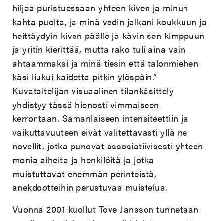
hiljaa puristuessaan yhteen kiven ja minun
kahta puolta, ja minä vedin jalkani koukkuun ja
heittäydyin kiven päälle ja kävin sen kimppuun
ja yritin kierittää, mutta rako tuli aina vain
ahtaammaksi ja minä tiesin että talonmiehen
käsi liukui kaidetta pitkin ylöspäin.”
Kuvataitelijan visuaalinen tilankäsittely
yhdistyy tässä hienosti vimmaiseen
kerrontaan. Samanlaiseen intensiteettiin ja
vaikuttavuuteen eivät valitettavasti yllä ne
novellit, jotka punovat assosiatiivisesti yhteen
monia aiheita ja henkilöitä ja jotka
muistuttavat enemmän perinteistä,
anekdootteihin perustuvaa muistelua.
Vuonna 2001 kuollut Tove Jansson tunnetaan