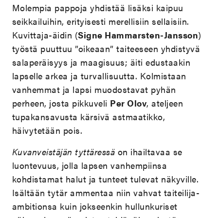
Molempia pappoja yhdistää lisäksi kaipuu
seikkailuihin, erityisesti merellisiin sellaisiin.
Kuvittaja-äidin (
Signe Hammarsten-Jansson
)
työstä puuttuu ”oikeaan” taiteeseen yhdistyvä
salaperäisyys ja maagisuus; äiti edustaakin
lapselle arkea ja turvallisuutta. Kolmistaan
vanhemmat ja lapsi muodostavat pyhän
perheen, josta pikkuveli
Per Olov
, ateljeen
tupakansavusta kärsivä astmaatikko,
häivytetään pois.
Kuvanveistäjän tyttäressä
on ihailtavaa se
luontevuus, jolla lapsen vanhempiinsa
kohdistamat halut ja tunteet tulevat näkyville.
Isältään tytär ammentaa niin vahvat taiteilija-
ambitionsa kuin jokseenkin hullunkuriset