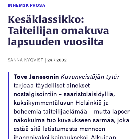
INHEMSK PROSA
Kesäklassikko:
Taiteilijan omakuva
lapsuuden vuosilta
SANNA NYQVIST
|
24.7.2002
Tove Janssonin
Kuvanveistäjän tytär
tarjoaa täydelliset ainekset
nostalgisointiin – saaristolaisidylliä,
kaksikymmentäluvun Helsinkiä ja
boheemia taiteilijaelämää – mutta lapsen
näkökulma tuo kuvaukseen särmää, joka
estää sitä latistumasta menneen
ihannoivaksi kaipaukseksi. Alkujaan