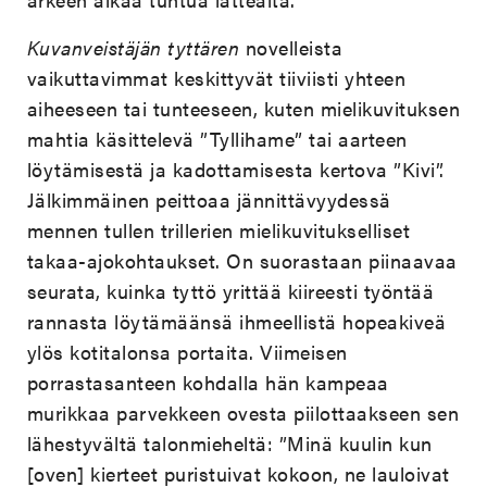
Kuvanveistäjän tyttären
novelleista
vaikuttavimmat keskittyvät tiiviisti yhteen
aiheeseen tai tunteeseen, kuten mielikuvituksen
mahtia käsittelevä ”Tyllihame” tai aarteen
löytämisestä ja kadottamisesta kertova ”Kivi”.
Jälkimmäinen peittoaa jännittävyydessä
mennen tullen trillerien mielikuvitukselliset
takaa-ajokohtaukset. On suorastaan piinaavaa
seurata, kuinka tyttö yrittää kiireesti työntää
rannasta löytämäänsä ihmeellistä hopeakiveä
ylös kotitalonsa portaita. Viimeisen
porrastasanteen kohdalla hän kampeaa
murikkaa parvekkeen ovesta piilottaakseen sen
lähestyvältä talonmieheltä: ”Minä kuulin kun
[oven] kierteet puristuivat kokoon, ne lauloivat