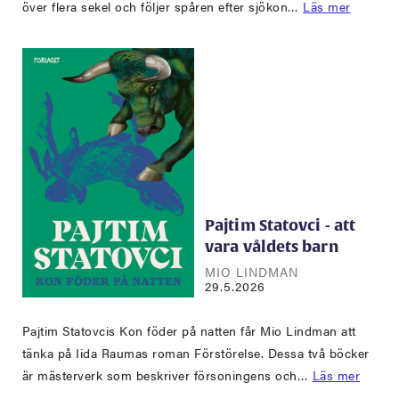
över flera sekel och följer spåren efter sjökon…
Läs mer
Pajtim Statovci - att
vara våldets barn
MIO LINDMAN
29.5.2026
Pajtim Statovcis Kon föder på natten får Mio Lindman att
tänka på Iida Raumas roman Förstörelse. Dessa två böcker
är mästerverk som beskriver försoningens och…
Läs mer