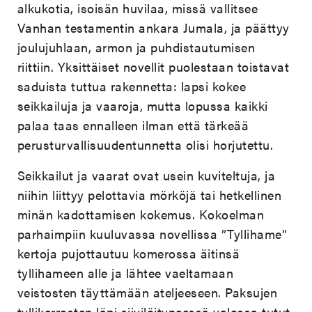
alkukotia, isoisän huvilaa, missä vallitsee
Vanhan testamentin ankara Jumala, ja päättyy
joulujuhlaan, armon ja puhdistautumisen
riittiin. Yksittäiset novellit puolestaan toistavat
saduista tuttua rakennetta: lapsi kokee
seikkailuja ja vaaroja, mutta lopussa kaikki
palaa taas ennalleen ilman että tärkeää
perusturvallisuudentunnetta olisi horjutettu.
Seikkailut ja vaarat ovat usein kuviteltuja, ja
niihin liittyy pelottavia mörköjä tai hetkellinen
minän kadottamisen kokemus. Kokoelman
parhaimpiin kuuluvassa novellissa ”Tyllihame”
kertoja pujottautuu komerossa äitinsä
tyllihameen alle ja lähtee vaeltamaan
veistosten täyttämään ateljeeseen. Paksujen
tyllikerrosten läpi siivilöityneessä valossa tutut