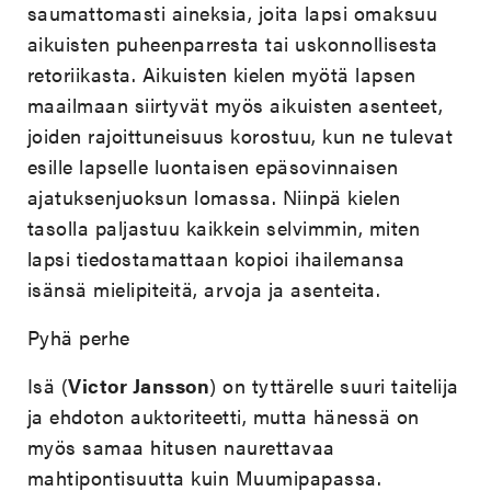
saumattomasti aineksia, joita lapsi omaksuu
aikuisten puheenparresta tai uskonnollisesta
retoriikasta. Aikuisten kielen myötä lapsen
maailmaan siirtyvät myös aikuisten asenteet,
joiden rajoittuneisuus korostuu, kun ne tulevat
esille lapselle luontaisen epäsovinnaisen
ajatuksenjuoksun lomassa. Niinpä kielen
tasolla paljastuu kaikkein selvimmin, miten
lapsi tiedostamattaan kopioi ihailemansa
isänsä mielipiteitä, arvoja ja asenteita.
Pyhä perhe
Isä (
Victor Jansson
) on tyttärelle suuri taitelija
ja ehdoton auktoriteetti, mutta hänessä on
myös samaa hitusen naurettavaa
mahtipontisuutta kuin Muumipapassa.