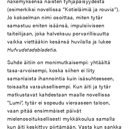
näkemyksensä naisten tyhjäpäisyydestä
(esimerkiksi novellissa ”Kotieläimiä ja rouvia”).
Jo kokoelman nimi osoittaa, miten tytär
samastuu eniten isäänsä, impulsiiviseen
taiteilijaan, joka halveksuu porvarillisuutta
vaikka viettääkin kesänsä huvilalla ja lukee
Hufvudstadsbladetia
.
Suhde äitiin on monimutkaisempi: yhtäältä
tasa-arvoisempi, koska siihen ei liity
samanlaista ihannointia kuin isäsuhteeseen,
toisaalta varauksellisempi. Kun äiti ja tytär
matkustavat kahdestaan maalle novellissa
”Lumi”, tytär ei sopeudu vieraaseen taloon,
vaan pitää ensimmäiset päivät
mielenosoituksellisesti mykkäkoulua samalla
kun äiti keskittyy piirtämään. Vasta kun sankka