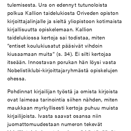
tulemisesta. Ura on edennyt tutunoloista
polkua Kallion taidelukiosta Oriveden opiston
kirjoittajalinjalle ja sieltä yliopistoon kotimaista
kirjallisuutta opiskelemaan. Kallion
taidelukiossa kertoja sai todistaa, miten
”entiset koulukiusatut pääsivät vihdoin
kiusaamaan muita” (s. 34). Ei silti kertojaa
itseään. Innostavan porukan hän löysi vasta
Nobelistiklubi-kirjoittajaryhmästä opiskelujen
ohessa.
Pohdinnat kirjailijan työstä ja omista kirjoista
ovat laimeaa tarinointia siihen nähden, miten
maukkaan myrkyllisesti kertoja puhuu muista
kirjailijoista. Ivasta saavat osansa niin
juomattomuudestaan numeron tekevät