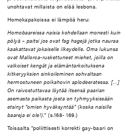
unohtavat millaista on elää lesbona.
Homokapakoissa ei lämpöä heru:
Homobaareissa naisia kohdellaan monesti kuin
pölyä – paitsi jos ovat fag hagejä jotka nauraa
kaakattavat jokaiselle ilkeydelle. Oma lukunsa
ovat Mallorca-ruskettuneet miehet, joilla on
valkoiset kengät ja elämäntarkoituksena
kitkeryyksien sinkoileminen sohvaltaan
hermostuneen poikahovin aplodeeratessa. […]
On raivostuttavaa löytää itsensä paarian
asemasta paikasta josta on tyhmyyksissään
etsinyt ”omien hyväksyntää” (koska naisille
baareja ei ole!).
” (s.168- 169.)
Toisaalta ”poliittisesti korrekti gay-baari on