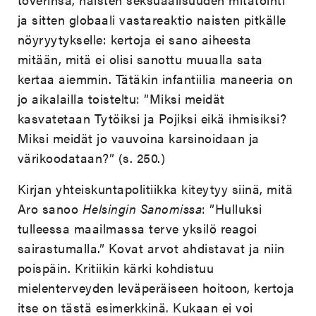
ja sitten globaali vastareaktio naisten pitkälle
nöyryytykselle: kertoja ei sano aiheesta
mitään, mitä ei olisi sanottu muualla sata
kertaa aiemmin. Tätäkin infantiilia maneeria on
jo aikalailla toisteltu: ”Miksi meidät
kasvatetaan Tytöiksi ja Pojiksi eikä ihmisiksi?
Miksi meidät jo vauvoina karsinoidaan ja
värikoodataan?” (s. 250.)
Kirjan yhteiskuntapolitiikka kiteytyy siinä, mitä
Aro sanoo
Helsingin Sanomissa
: ”Hulluksi
tulleessa maailmassa terve yksilö reagoi
sairastumalla.” Kovat arvot ahdistavat ja niin
poispäin. Kritiikin kärki kohdistuu
mielenterveyden leväperäiseen hoitoon, kertoja
itse on tästä esimerkkinä. Kukaan ei voi