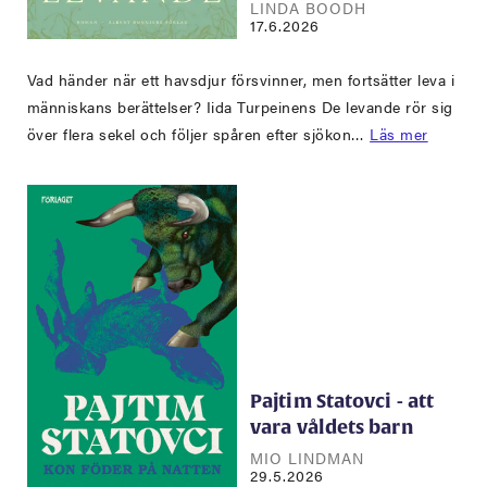
LINDA BOODH
17.6.2026
Vad händer när ett havsdjur försvinner, men fortsätter leva i
människans berättelser? Iida Turpeinens De levande rör sig
över flera sekel och följer spåren efter sjökon…
Läs mer
Pajtim Statovci - att
vara våldets barn
MIO LINDMAN
29.5.2026