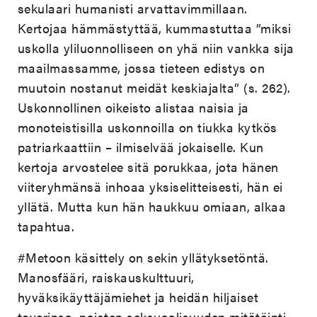
sekulaari humanisti arvattavimmillaan.
Kertojaa hämmästyttää, kummastuttaa ”miksi
uskolla yliluonnolliseen on yhä niin vankka sija
maailmassamme, jossa tieteen edistys on
muutoin nostanut meidät keskiajalta” (s. 262).
Uskonnollinen oikeisto alistaa naisia ja
monoteistisilla uskonnoilla on tiukka kytkös
patriarkaattiin – ilmiselvää jokaiselle. Kun
kertoja arvostelee sitä porukkaa, jota hänen
viiteryhmänsä inhoaa yksiselitteisesti, hän ei
yllätä. Mutta kun hän haukkuu omiaan, alkaa
tapahtua.
#Metoon käsittely on sekin yllätyksetöntä.
Manosfääri, raiskauskulttuuri,
hyväksikäyttäjämiehet ja heidän hiljaiset
toverinsa, naisten seksuaalisuuden mitätöinti