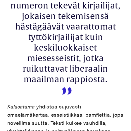
numeron tekevät kirjailijat,
jokaisen tekemisensä
hästägäävät vaarattomat
tyttökirjailijat kuin
keskiluokkaiset
miesesseistit, jotka
ruikuttavat liberaalin
maailman rappiosta.
Kalasatama
yhdistää sujuvasti
omaelämäkertaa, esseistiikkaa, pamflettia, jopa
novellimaisuutta. Teksti kulkee vauhdilla,
vivahteikkaana ja enimmäkseen hauskana.