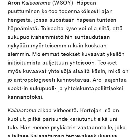
Aron
Kalasatama
(WSOY). Häpeän
puuttuminen kertoo todennäköisesti ajan
hengestä, jossa suositaan häpeän tunteen
häpeämistä. Toisaalta kyse voi olla siitä, että
sukupuolivähemmistöihin suhtaudutaan
nykyään myönteisemmin kuin koskaan
aiemmin. Molemmat teokset kuvaavat yksilön
initioitumista suljettuun yhteisöön. Teokset
myös kuvaavat yhteisöjä sisältä käsin, mikä on
jo antropologisesti kiinnostavaa. Aro laajentaa
spektrin sukupuoli- ja yhteiskuntapoliittiseksi
kannanotoksi.
Kalasatama
alkaa virheestä. Kertojan isä on
kuollut, pitkä parisuhde kariutunut eikä uni
tule. Hän menee psykiatrin vastaanotolle, joka
sijaitsee Kalasataman terveyskeskuksessa.