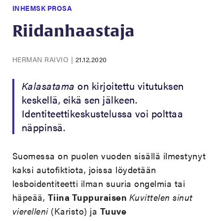
INHEMSK PROSA
Riidanhaastaja
HERMAN RAIVIO
|
21.12.2020
Kalasatama
on kirjoitettu vitutuksen
keskellä, eikä sen jälkeen.
Identiteettikeskustelussa voi polttaa
näppinsä.
Suomessa on puolen vuoden sisällä ilmestynyt
kaksi autofiktiota, joissa löydetään
lesboidentiteetti ilman suuria ongelmia tai
häpeää,
Tiina Tuppuraisen
Kuvittelen sinut
vierelleni
(Karisto) ja
Tuuve