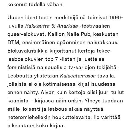
kokenut todella vähän.
Uuden identiteetin merkitsijöinä toimivat 1990-
luvulla
Rakkautta & Anarkiaa
-festivaalien
queer-elokuvat, Kallion Nalle Pub, keskustan
DTM, ensimmäinen epäonninen naisrakkaus.
Elokuvakritiikkiä kirjoittanut kertoja tekee
lesboelokuvien top 7 -listan ja luettelee
feministisiä naispuolisia tv-sarjojen tekijöitä.
Lesboutta ylistetään
Kalasatamassa
tavalla,
jollaista ei ole kotimaisessa kirjallisuudessa
ennen nähty. Aivan kuin kertoja olisi juuri tullut
kaapista – kirjassa näin onkin. Ylpeys tuodaan
esille iloisesti ja lesbous alkaa näyttää
heteromiehellekin houkuttelevalta. Ilo värittää
oikeastaan koko kirjaa.