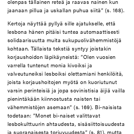
olenpas tällainen reteä ja raavas nainen kun
jaanaan pillua ja uskallan puhua siitä” (s. 168).
Kertoja näyttää pyllyä sille ajatukselle, että
lesbona hänen pitäisi tuntea automaattisesti
solidaarisuutta muita sukupuolivähemmistöjä
kohtaan. Tällaista tekstiä syntyy joistakin
korjaushoidon läpikäyneistä: ”Olen vuosien
varrella tuntenut monia kivoiksi ja
valveutuneiksi lesboiksi olettamiani henkilöitä,
joista korjaushoitojen myötä on kuoriutunut
varsin perinteisiä ja jopa sovinistisia äijiä vailla
pienintäkään kiinnostusta naisten tai
vähemmistöjen asemaan” (s. 169). Bi-naisista
todetaan: ”Monet bi-naiset valittavat
lesbokulttuurin ahtaudesta, sisäsiittoisuudesta
ja suoranaisesta torjuvuudesta” (s. 81), mutta