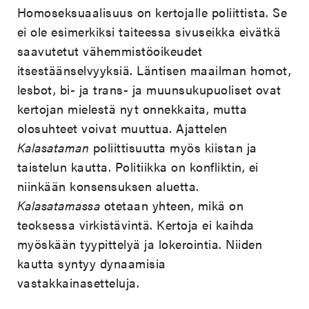
Homoseksuaalisuus on kertojalle poliittista. Se
ei ole esimerkiksi taiteessa sivuseikka eivätkä
saavutetut vähemmistöoikeudet
itsestäänselvyyksiä. Läntisen maailman homot,
lesbot, bi- ja trans- ja muunsukupuoliset ovat
kertojan mielestä nyt onnekkaita, mutta
olosuhteet voivat muuttua. Ajattelen
Kalasataman
poliittisuutta myös kiistan ja
taistelun kautta. Politiikka on konfliktin, ei
niinkään konsensuksen aluetta.
Kalasatamassa
otetaan yhteen, mikä on
teoksessa virkistävintä. Kertoja ei kaihda
myöskään tyypittelyä ja lokerointia. Niiden
kautta syntyy dynaamisia
vastakkainasetteluja.