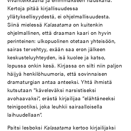
Kertoja pitää kirjallisuudessa
yllätyksellisyydestä, ei ohjelmallisuudesta.
Siinä mielessä
Kalasatama
on kuitenkin
ohjelmallinen, että draaman kaari on hyvin
perinteinen: ulkopuolinen otetaan yhteisöön,
sairas tervehtyy, exään saa eron jälkeen
keskusteluyhteyden, isä kuolee ja katso,
lopussa onkin kesä. Kirjassa on silti niin paljon
häijyä henkilöhuumoria, että sovinnaisen
dramaturgian antaa anteeksi. Yhtä ihmistä
kutsutaan ”käveleväksi narsistiseksi
avohaavaksi”, erästä kirjailijaa ”elähtäneeksi
teinigootiksi, joka leuhkii sairaalloisella
laihuudellaan”.
Paitsi lesboksi
Kalasatama
kertoo kirjailijaksi