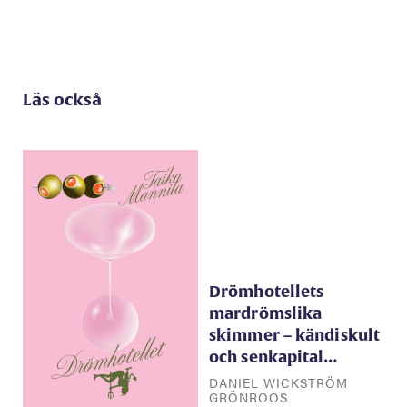
Läs också
Drömhotellets
mardrömslika
skimmer – kändiskult
och senkapital…
DANIEL WICKSTRÖM
GRÖNROOS