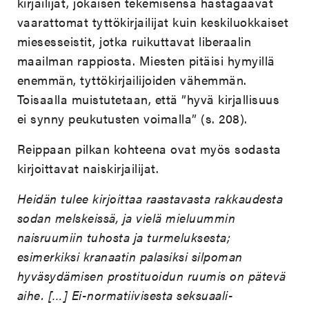
kirjailijat, jokaisen tekemisensä hästägäävät
vaarattomat tyttökirjailijat kuin keskiluokkaiset
miesesseistit, jotka ruikuttavat liberaalin
maailman rappiosta. Miesten pitäisi hymyillä
enemmän, tyttökirjailijoiden vähemmän.
Toisaalla muistutetaan, että ”hyvä kirjallisuus
ei synny peukutusten voimalla” (s. 208).
Reippaan pilkan kohteena ovat myös sodasta
kirjoittavat naiskirjailijat.
Heidän tulee kirjoittaa raastavasta rakkaudesta
sodan melskeissä, ja vielä mieluummin
naisruumiin tuhosta ja turmeluksesta;
esimerkiksi kranaatin palasiksi silpoman
hyväsydämisen prostituoidun ruumis on pätevä
aihe. […] Ei-normatiivisesta seksuaali-