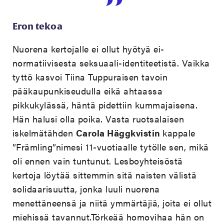
Eron tekoa
Nuorena kertojalle ei ollut hyötyä ei-
normatiivisesta seksuaali-identiteetistä. Vaikka
tyttö kasvoi Tiina Tuppuraisen tavoin
pääkaupunkiseudulla eikä ahtaassa
pikkukylässä, häntä pidettiin kummajaisena.
Hän halusi olla poika. Vasta ruotsalaisen
iskelmätähden
Carola Häggkvistin
kappale
”Främling”nimesi 11-vuotiaalle tytölle sen, mikä
oli ennen vain tuntunut. Lesboyhteisöstä
kertoja löytää sittemmin sitä naisten välistä
solidaarisuutta, jonka luuli nuorena
menettäneensä ja niitä ymmärtäjiä, joita ei ollut
miehissä tavannut.Törkeää homovihaa hän on