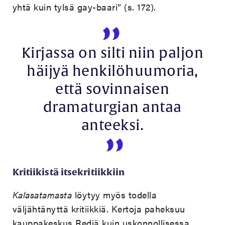
yhtä kuin tylsä gay-baari” (s. 172).
Kirjassa on silti niin paljon
häijyä henkilöhuumoria,
että sovinnaisen
dramaturgian antaa
anteeksi.
Kritiikistä itsekritiikkiin
Kalasatamasta
löytyy myös todella
väljähtänyttä kritiikkiä. Kertoja paheksuu
kauppakeskus Rediä kuin uskonnollisessa