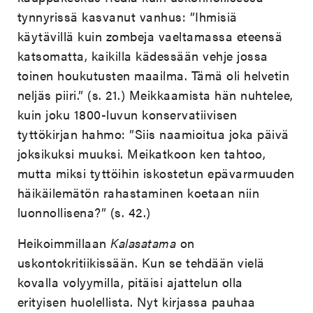
tynnyrissä kasvanut vanhus: ”Ihmisiä
käytävillä kuin zombeja vaeltamassa eteensä
katsomatta, kaikilla kädessään vehje jossa
toinen houkutusten maailma. Tämä oli helvetin
neljäs piiri.” (s. 21.) Meikkaamista hän nuhtelee,
kuin joku 1800-luvun konservatiivisen
tyttökirjan hahmo: ”Siis naamioitua joka päivä
joksikuksi muuksi. Meikatkoon ken tahtoo,
mutta miksi tyttöihin iskostetun epävarmuuden
häikäilemätön rahastaminen koetaan niin
luonnollisena?” (s. 42.)
Heikoimmillaan
Kalasatama
on
uskontokritiikissään. Kun se tehdään vielä
kovalla volyymilla, pitäisi ajattelun olla
erityisen huolellista. Nyt kirjassa pauhaa