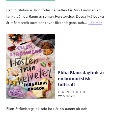
Pajtim Statovcis Kon föder på natten får Mio Lindman att
tänka på Iida Raumas roman Förstörelse. Dessa två böcker
är mästerverk som beskriver försoningens och…
Läs mer
Ebba Blaus dagbok är
en humoristisk
fullträff
PIA PEROKORPI
22.5.2026
Ellen Strömbergs sjunde bok är en autentisk och