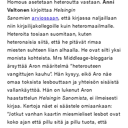
Homous asetetaan heteroutta vastaan.
Anni
Valtonen
kirjoittaa
Helsingin
Sanomien
arviossaan
, että kirjassa naljaillaan
niin kirjailijakollegoille kuin heteromaailmalle.
Heteroita tosiaan suomitaan, kuten
heteronaisia siitä, että he pitävät rimaa
miesten suhteen liian alhaalla. He ovat silti yksi
monista kohteista. Mrs Middleage-bloggaria
ärsyttää Aron määritelmä ”heterouteen
vangittujen kauhu”. Hän kysyy, eikö Aro näe
omaa toksista lesbouttaan ja yhteisön sisäistä
vallankäyttöä. Hän on lukenut Aron
haastattelun
Helsingin Sanomista
, ei ilmeisesti
kirjaa. Kertoja näet ei säästele omiaankaan:
”Jotkut vanhan kaartin miesmieliset lesbot ovat
koko ajan että pillu sitä ja pillu tuota, että