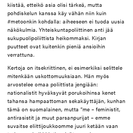
kiistää, etteikö asia olisi tärkeä, mutta
pohdiskelun kanssa käy vähän niin kuin
#metoonkin kohdalla: aiheeseen ei tuoda uusia
näkökulmia. Yhteiskuntapoliittinen anti jää
sukupuolipoliittista heikommaksi. Kirjan
puutteet ovat kuitenkin pieniä ansioihin
verrattuna.
Kertoja on itsekriittinen, ei esimerkiksi selittele
mitenkään uskottomuuksiaan. Hän myös
arvostelee omaa poliittista jengiään:
nationalistit hyväksyvät porukoihinsa kenet
tahansa hampaattoman sekakäyttäjän, kunhan
tämä on suomalainen, mutta ”me – feministit,
antirasistit ja muut parsanpurijat – emme
suvaitse eliittijoukkoomme juuri ketään vaan