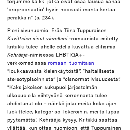
torjumme kaikki jotka eivät osaa lausua sanaa
’bropropriaatio’ hyvin nopeasti monta kertaa
peräkkäin” (s. 234).
Pieni sivuhuomio. Eräs Tiina Tuppuraisen
Kuvittelen sinut vierelleni
-romaanista esitetty
kritiikki tulee lähelle edellä kuvattua elitismiä.
Kehrääjä
-nimisessä LHBTIQA+-
verkkomediassa
romaani tuomitaan
”loukkaavasta kielenkäytöstä”, ”haitallisesta
stereotypisoinnista” ja ”cisnormatiivisuudesta”.
”Kaksijakoisen sukupuolijärjestelmän
ulkopuolella viihtyvänä kerronnasta tulee
ahdistunut olo – näinkö joku meitä koko ajan
luokittelee, kategorisoi lokeroihin, meiltä lupaa
pyytämättä”, Kehrääjä kysyy. Kritiikki saattaa
yllättää, kun ottaa huomioon, että Tuppurainen