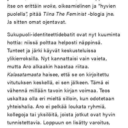
itse on erittäin
woke
, oikeamielinen ja ”hyvien
puolella”, pitää
Tiina The Feminist
-blogia jne.
Ja sitten omat ojentavat.
Sukupuoli-identiteettidebatit ovat nyt kuuminta
hottia: niissä polttaa helposti näppinsä.
Tunteet ja järki käyvät keskusteluissa
ylikierroksilla. Nyt kannattaisi vain vaieta,
mutta Aro alkaakin haastaa riitaa.
Kalasatamasta
haisee, että se on kirjoitettu
vitutuksen keskellä, ei sen jälkeen. Tämä ei
vähennä millään tavoin kirjan voimaa. Teos
uskaltaa olla eri mieltä silloin, kun odotetaan
yhteishalia. Aro ei pelkää loukata ryhmiä,
kollegoja tai yksilöitä, joista jotkut ovat hyvin
tunnistettavia. Loppuun on lisätty varoitus,