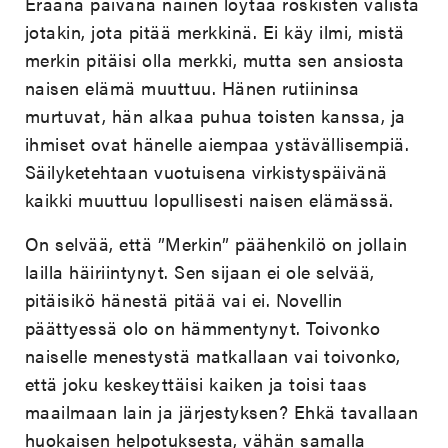
Eräänä päivänä nainen löytää roskisten välistä
jotakin, jota pitää merkkinä. Ei käy ilmi, mistä
merkin pitäisi olla merkki, mutta sen ansiosta
naisen elämä muuttuu. Hänen rutiininsa
murtuvat, hän alkaa puhua toisten kanssa, ja
ihmiset ovat hänelle aiempaa ystävällisempiä.
Säilyketehtaan vuotuisena virkistyspäivänä
kaikki muuttuu lopullisesti naisen elämässä.
On selvää, että ”Merkin” päähenkilö on jollain
lailla häiriintynyt. Sen sijaan ei ole selvää,
pitäisikö hänestä pitää vai ei. Novellin
päättyessä olo on hämmentynyt. Toivonko
naiselle menestystä matkallaan vai toivonko,
että joku keskeyttäisi kaiken ja toisi taas
maailmaan lain ja järjestyksen? Ehkä tavallaan
huokaisen helpotuksesta, vähän samalla