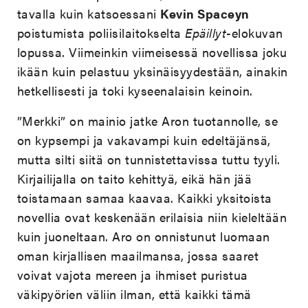
tavalla kuin katsoessani
Kevin Spaceyn
poistumista poliisilaitokselta
Epäillyt
-elokuvan
lopussa. Viimeinkin viimeisessä novellissa joku
ikään kuin pelastuu yksinäisyydestään, ainakin
hetkellisesti ja toki kyseenalaisin keinoin.
”Merkki” on mainio jatke Aron tuotannolle, se
on kypsempi ja vakavampi kuin edeltäjänsä,
mutta silti siitä on tunnistettavissa tuttu tyyli.
Kirjailijalla on taito kehittyä, eikä hän jää
toistamaan samaa kaavaa. Kaikki yksitoista
novellia ovat keskenään erilaisia niin kieleltään
kuin juoneltaan. Aro on onnistunut luomaan
oman kirjallisen maailmansa, jossa saaret
voivat vajota mereen ja ihmiset puristua
väkipyörien väliin ilman, että kaikki tämä