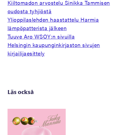
Kiiltomadon arvostelu Sinikka Tammisen
oudosta tyhjiöstä
Ylioppilaslehden haastattelu Harmia
lämpöpatterista jälkeen
Tuuve Aro WSOY:n sivuilla
Helsingin kaupunginkirjaston sivujen
kirjailijaesittely
Läs också