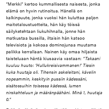
”Merkki” kertoo kummallisesta naisesta, jonka
elämä on hyvin rutinoitua. Hänellä on
kalkinpuute, jonka vuoksi hän kuluttaa paljon
maitotaloustuotteita, hän käy töissä
säilyketehtaan liukuhihnalla, jonne hän
matkustaa bussilla, iltaisin hän katsoo
televisiota ja kokoaa dominojunaa muutama
palikka kerrallaan. Nainen käy omaa hiljaista
taisteluaan häntä kiusaavia vastaan:
”Takaani
kuuluu huuto: ’Hullukreisivammanen!’ Tiesin
kuka huutaja oli. Tihensin askeleitani, kävelin
nopeammin, keskityin pussiin kädessäni,
sisätossuihin toisessa kädessä, lumen
nirskahteluun ja määränpäähäni. Minä 1, huutaja
0.”