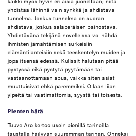
kaikki myös hyvin erilaisia juoneltaan; niitä
yhdistää lähinnä vain synkkä ja ahdistava
tunnelma. Joskus tunnelma on suoran
ahdistava, joskus salaperäisen painostava.
Yhdistävänä tekijänä novelleissa voi nähdä
ihmisten jämähtämisen surkeisiin
elämäntilanteisiin sekä teeskentelyn muiden ja
jopa itsensä edessä. Kulissit halutaan pitää
pystyssä eikä pystytä pyytämään tai
vastaanottamaan apua, vaikka siten asiat
muuttuisivat ehkä paremmiksi. Ollaan liian
ylpeitä tai vaatimattomia, syystä tai toisesta.
Pienten hätä
Tuuve Aro kertoo usein pienillä tarinoilla
taustalla häilyvän suuremman tarinan. Onneksi