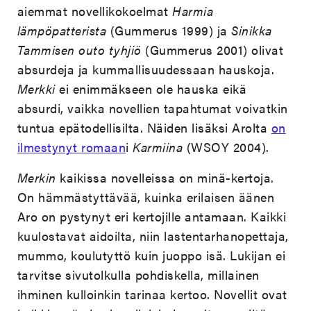
aiemmat novellikokoelmat
Harmia
lämpöpatterista
(Gummerus 1999) ja
Sinikka
Tammisen outo tyhjiö
(Gummerus 2001) olivat
absurdeja ja kummallisuudessaan hauskoja.
Merkki
ei enimmäkseen ole hauska eikä
absurdi, vaikka novellien tapahtumat voivatkin
tuntua epätodellisilta. Näiden lisäksi Arolta
on
ilmestynyt romaan
i
Karmiina
(WSOY 2004).
Merkin
kaikissa novelleissa on minä-kertoja.
On hämmästyttävää, kuinka erilaisen äänen
Aro on pystynyt eri kertojille antamaan. Kaikki
kuulostavat aidoilta, niin lastentarhanopettaja,
mummo, koulutyttö kuin juoppo isä. Lukijan ei
tarvitse sivutolkulla pohdiskella, millainen
ihminen kulloinkin tarinaa kertoo. Novellit ovat