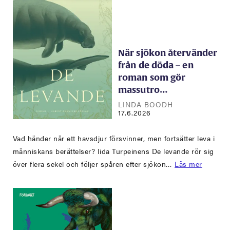
När sjökon återvänder
från de döda – en
roman som gör
massutro…
LINDA BOODH
17.6.2026
Vad händer när ett havsdjur försvinner, men fortsätter leva i
människans berättelser? Iida Turpeinens De levande rör sig
över flera sekel och följer spåren efter sjökon…
Läs mer