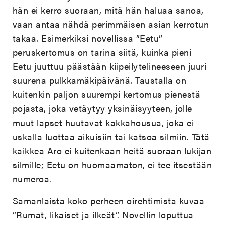
hän ei kerro suoraan, mitä hän haluaa sanoa,
vaan antaa nähdä perimmäisen asian kerrotun
takaa. Esimerkiksi novellissa ”Eetu”
peruskertomus on tarina siitä, kuinka pieni
Eetu juuttuu päästään kiipeilytelineeseen juuri
suurena pulkkamäkipäivänä. Taustalla on
kuitenkin paljon suurempi kertomus pienestä
pojasta, joka vetäytyy yksinäisyyteen, jolle
muut lapset huutavat kakkahousua, joka ei
uskalla luottaa aikuisiin tai katsoa silmiin. Tätä
kaikkea Aro ei kuitenkaan heitä suoraan lukijan
silmille; Eetu on huomaamaton, ei tee itsestään
numeroa.
Samanlaista koko perheen oirehtimista kuvaa
­”Rumat, likaiset ja ilkeät”. Novellin loputtua