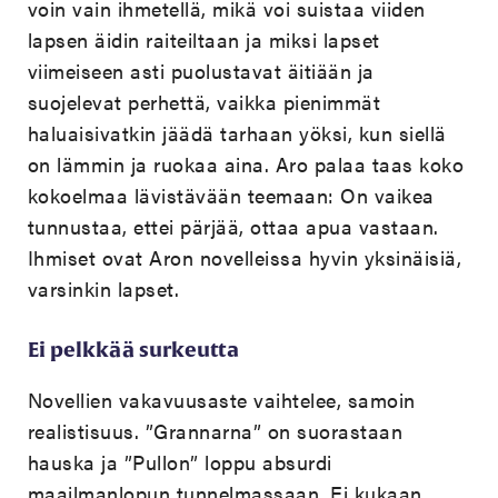
voin vain ihmetellä, mikä voi suistaa viiden
lapsen äidin raiteiltaan ja miksi lapset
viimeiseen asti puolustavat äitiään ja
suojelevat perhettä, vaikka pienimmät
haluaisivatkin jäädä tarhaan yöksi, kun siellä
on lämmin ja ruokaa aina. Aro palaa taas koko
kokoelmaa lävistävään teemaan: On vaikea
tunnustaa, ettei pärjää, ottaa apua vastaan.
Ihmiset ovat Aron novelleissa hyvin yksinäisiä,
varsinkin lapset.
Ei pelkkää surkeutta
Novellien vakavuusaste vaihtelee, samoin
realistisuus. ”Grannarna” on suorastaan
hauska ja ”Pullon” loppu absurdi
maailmanlopun tunnelmassaan. Ei kukaan