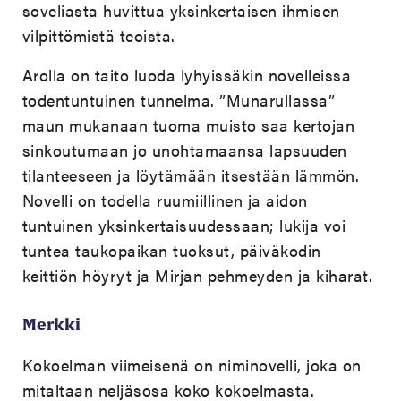
soveliasta huvittua yksinkertaisen ihmisen
vilpittömistä teoista.
Arolla on taito luoda lyhyissäkin novelleissa
todentuntuinen tunnelma. ”Munarullassa”
maun mukanaan tuoma muisto saa kertojan
sinkoutumaan jo unohtamaansa lapsuuden
tilanteeseen ja löytämään itsestään lämmön.
Novelli on todella ruumiillinen ja aidon
tuntuinen yksinkertaisuudessaan; lukija voi
tuntea taukopaikan tuoksut, päiväkodin
keittiön höyryt ja Mirjan pehmeyden ja kiharat.
Merkki
Kokoelman viimeisenä on niminovelli, joka on
mitaltaan neljäsosa koko kokoelmasta.