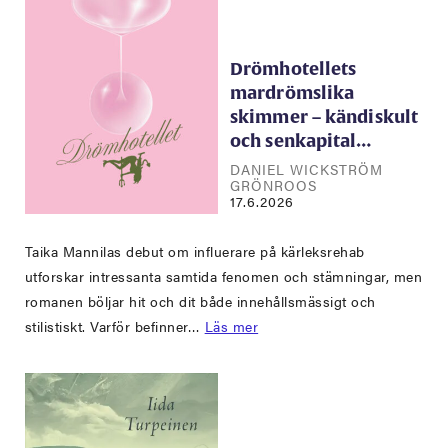
Drömhotellets
mardrömslika
skimmer – kändiskult
och senkapital…
DANIEL WICKSTRÖM
GRÖNROOS
17.6.2026
Taika Mannilas debut om influerare på kärleksrehab
utforskar intressanta samtida fenomen och stämningar, men
romanen böljar hit och dit både innehållsmässigt och
stilistiskt. Varför befinner…
Läs mer