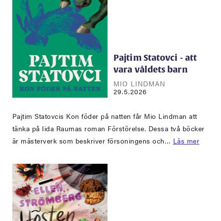
Pajtim Statovci - att
vara våldets barn
MIO LINDMAN
29.5.2026
Pajtim Statovcis Kon föder på natten får Mio Lindman att
tänka på Iida Raumas roman Förstörelse. Dessa två böcker
är mästerverk som beskriver försoningens och…
Läs mer