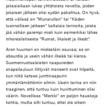
jaksaisikaan lukea yhtätoista novellia, joiden
jokaisen jälkeen olisi sydän pakahtua. On hyvä,
että välissä on ”Munarullan” tai ”Käden
luonnollisen jatkeen” kaltaisia tarinoita, joista
jää vähän parempi mieli kuin esimerkiksi lähes
inhorealistisesta ”Rumat, likaiset ja ilkeät”.
Aron huumori on mielestäni osuvaa; se on
absurdia ja usein vähän ilkeää tai kieroa.
Suomenruotsalaisten naapureiden
snapsilauluun liittyvät maneerit ovat hilpeitä,
kun niitä katsoo junttinaapurin
ymmärtämättömin silmin. Usein tarina on niin
traaginen, että tuntuu kuin huvittuminen olisi
väärin. Novellissa ”Merkki” on paljon hauskoja
kohtia, mutta silti tuntuu, ettei ole oikein