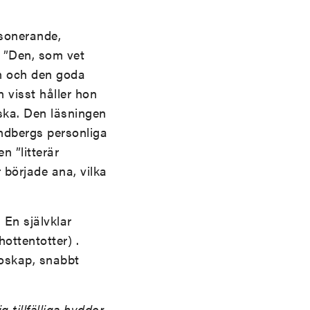
esonerande,
: ”Den, som vet
en och den goda
n visst håller hon
iska. Den läsningen
undbergs personliga
n ”litterär
började ana, vilka
 En självklar
ottentotter) .
boskap, snabbt
 tillfälliga hyddor