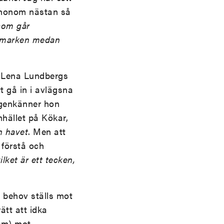
t honom nästan så
som går
å marken medan
la-Lena Lundbergs
t gå in i avlägsna
igenkänner hon
mhället på Kökar,
 havet
. Men att
 förstå och
lket är ett tecken,
t behov ställs mot
ätt att idka
dem) mot