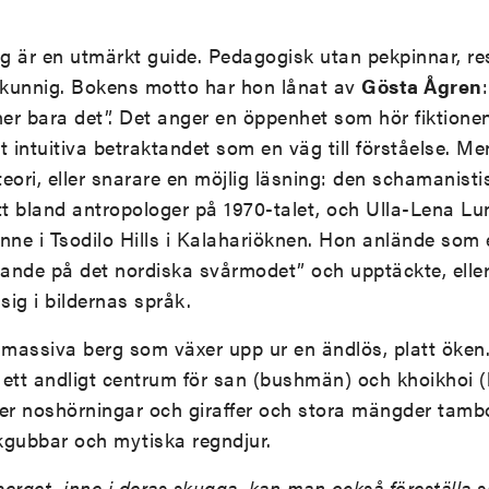
g är en utmärkt guide. Pedagogisk utan pekpinnar, r
, kunnig. Bokens motto har hon lånat av
Gösta Ågren
ner bara det”. Det anger en öppenhet som hör fiktion
et intuitiva betraktandet som en väg till förståelse. Me
eori, eller snarare en möjlig läsning: den schamanist
tt bland antropologer på 1970-talet, och Ulla-Lena L
nne i Tsodilo Hills i Kalahariöknen. Hon anlände som e
nde på det nordiska svårmodet” och upptäckte, eller 
sig i bildernas språk.
re massiva berg som växer upp ur en ändlös, platt öken.
ett andligt centrum för san (bushmän) och khoikhoi (h
per noshörningar och giraffer och stora mängder tam
kgubbar och mytiska regndjur.
berget, inne i deras skugga, kan man också föreställa sig