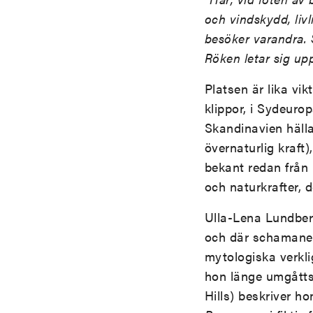
och vindskydd, liv
besöker varandra. S
Röken letar sig upp
Platsen är lika vi
klippor, i Sydeuro
Skandinavien hällar
övernaturlig kraft
bekant redan från
och naturkrafter, 
Ulla-Lena Lundber
och där schamaner 
mytologiska verkl
hon länge umgåtts.
Hills) beskriver h