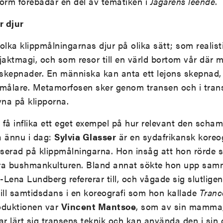
v form förebådar en del av tematiken i
Jägarens leende
.
r djur
tolka klippmålningarnas djur på olika sätt; som realis
jaktmagi, och som resor till en värld bortom vår där 
 skepnader. En människa kan anta ett lejons skepnad
in målare. Metamorfosen sker genom transen och i tra
vna på klipporna.
få inflika ett eget exempel på hur relevant den scham
a ännu i dag:
Sylvia Glasser
är en sydafrikansk koreog
aserad på klippmålningarna. Hon insåg att hon rörde s
era bushmankulturen. Bland annat sökte hon upp sa
Lena Lundberg refererar till, och vågade sig slutligen
ill samtidsdans i en koreografi som hon kallade
Tranc
oduktionen var
Vincent Mantsoe
, som av sin mamma
ar lärt sig transens teknik och kan använda den i sin