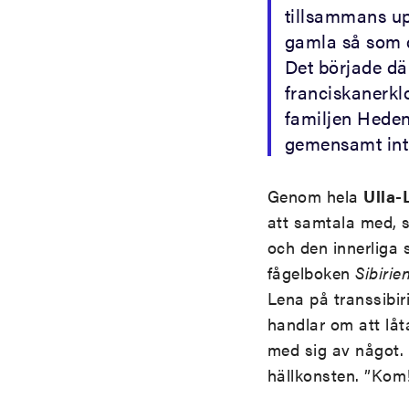
tillsammans up
gamla så som d
Det började dä
franciskanerkl
familjen Heden
gemensamt intr
Genom hela
Ulla-
att samtala med, s
och den innerliga
fågelboken
Sibirie
Lena på transsibir
handlar om att låt
med sig av något. 
hällkonsten. ”Kom!”