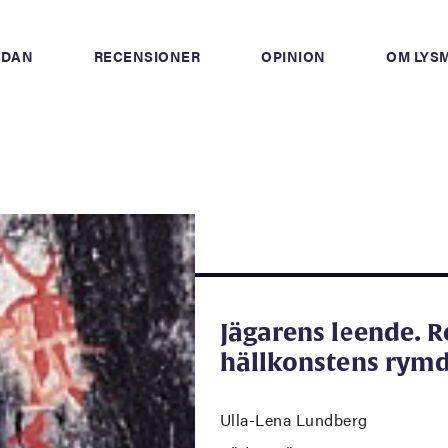
IDAN
RECENSIONER
OPINION
OM LYS
Jägarens leende. R
hällkonstens rym
Ulla-Lena Lundberg