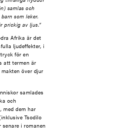
än) samlas och
, barn som leker.
 prickig av ljus.”
dra Afrika är det
lla ljudeffekter, i
ryck för en
s att termen är
r makten över djur
änniskor samlades
ska och
a, med dem har
inklusive Tsodilo
r senare i romanen