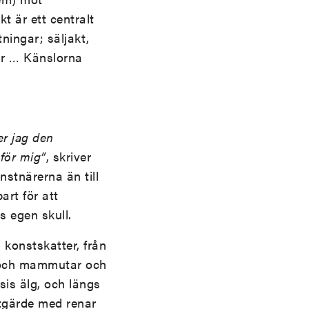
kt är ett centralt
ingar; säljakt,
var … Känslorna
er jag den
för mig”
, skriver
nstnärerna än till
art för att
s egen skull.
 konstskatter, från
r och mammutar och
isis älg, och längs
stgärde med renar