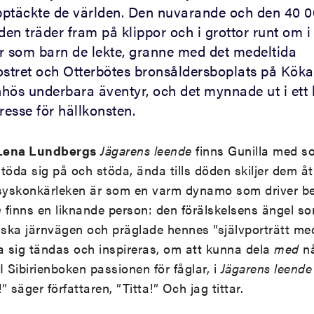
ptäckte de världen. Den nuvarande och den 40 0
en träder fram på klippor och i grottor runt om i
r som barn de lekte, granne med det medeltida
ostret och Otterbötes bronsåldersboplats på Kök
hös underbara äventyr, och det mynnade ut i ett l
esse för hällkonsten.
Lena Lundbergs
Jägarens leende
finns Gunilla med s
töda sig på och stöda, ända tills döden skiljer dem åt
 syskonkärleken är som en varm dynamo som driver ber
n
finns en liknande person: den förälskelsens ängel so
iska järnvägen och präglade hennes ”självporträtt med
a sig tändas och inspireras, om att kunna dela
med
nå
I Sibirienboken passionen för fåglar, i
Jägarens leende
 säger författaren, ”Titta!” Och jag tittar.