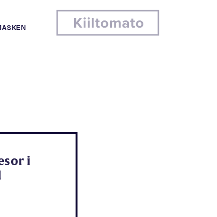
MASKEN
esor i
d