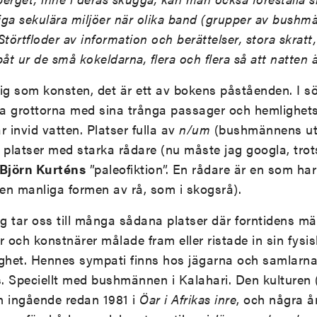
liga sekulära miljöer när olika band (grupper av bushm
törtfloder av information och berättelser, stora skratt
åt ur de små kokeldarna, flera och flera så att natten är
ktig som konsten, det är ett av bokens påståenden. I sö
pa grottorna med sina trånga passager och hemlighetsfu
 invid vatten. Platser fulla av
n/um
(bushmännens utt
), platser med starka rådare (nu måste jag googla, trot
Björn Kurténs
”paleofiktion”. En rådare är en som ha
den manliga formen av rå, som i skogsrå).
g tar oss till många sådana platser där forntidens m
och konstnärer målade fram eller ristade in sin fysi
ighet. Hennes sympati finns hos jägarna och samlarn
 Speciellt med bushmännen i Kalahari. Den kulturen (
on ingående redan 1981 i
Öar i Afrikas inre
, och några å