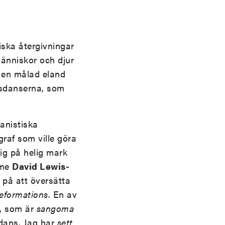
tiska återgivningar
människor och djur
, en målad eland
nsdanserna, som
anistiska
raf som ville göra
ig på helig mark
mme
David Lewis-
 på att översätta
eformations
. En av
, som är
sangoma
 dans. Jag har
sett