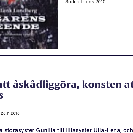
Söderströms 2010
tt åskådliggöra, konsten a
s
|
26.11.2010
a storasyster Gunilla till lillasyster Ulla-Lena, oc