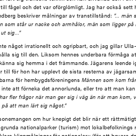
ill fågel och det var oförglömligt. Jag har också set
dberg beskriver målningar av transtillstånd:
”… män 
ten som står ur nacke och armhålor, män som ligger p
 ut sig…”
nte något irrationellt och ogripbart, och jag gillar Ul
rhålla sig till den. Liksom hennes underbara förmåga at
 känna sig hemma i det främmande. Jägarens leende 
r till för hon har upplevt de sista resterna av jägarsa
bbarna för hembygdsföreningens
Männen som kom från
inte att förneka det annorlunda, eller tro att man kan
ar fler frågor när man ger sig i väg än när man kom, vi
på att man lärt sig något.”
esonemangen om hur knepigt det blir när ett rättmätig
 grunda nationalparker (turism) mot lokalbefolknings r
örklara klippmålningar för nationalarv (för att bevara 