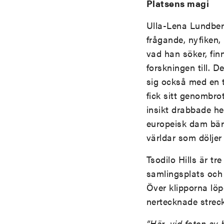
Platsens magi
Ulla-Lena Lundber
frågande, nyfiken
vad han söker, fin
forskningen till. D
sig också med en t
fick sitt genombro
insikt drabbade he
europeisk dam bära
världar som döljer 
Tsodilo Hills är t
samlingsplats och 
Över klipporna lö
nertecknade strec
”Här, vid foten av 