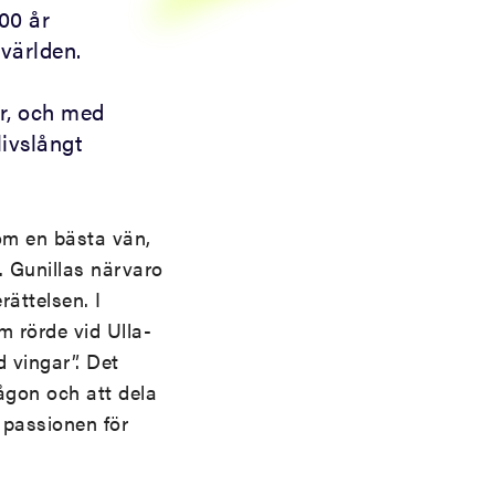
00 år
 världen.
ar, och med
ivslångt
om en bästa vän,
. Gunillas närvaro
ättelsen. I
m rörde vid Ulla-
 vingar”. Det
gon och att dela
passionen för