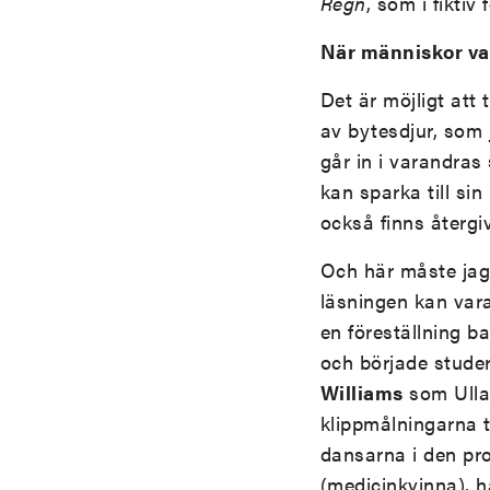
Regn
, som i fikti
När människor va
Det är möjligt att 
av bytesdjur, som 
går in i varandras
kan sparka till s
också finns återgi
Och här måste jag 
läsningen kan var
en föreställning b
och började stud
Williams
som Ulla-
klippmålningarna t
dansarna i den pr
(medicinkvinna), h