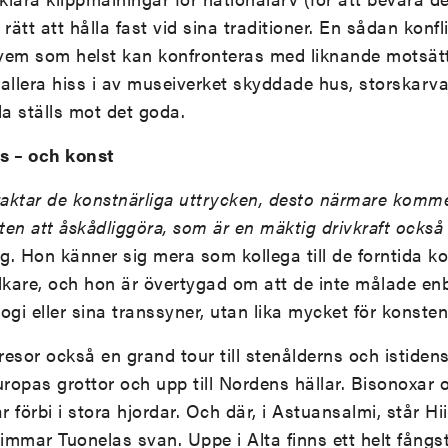
rätt att hålla fast vid sina traditioner. En sådan konfli
vem som helst kan konfronteras med liknande motsättn
stallera hiss i av museiverket skyddade hus, storskar
da ställs mot det goda.
s – och konst
raktar de konstnärliga uttrycken, desto närmare komm
en att åskådliggöra, som är en mäktig drivkraft också 
. Hon känner sig mera som kollega till de forntida ko
lkare, och hon är övertygad om att de inte målade enb
ogi eller sina transsyner, utan lika mycket för konsten
resor också en grand tour till stenålderns och istidens
uropas grottor och upp till Nordens hällar. Bisonoxa
r förbi i stora hjordar. Och där, i Astuansalmi, står Hi
immar Tuonelas svan. Uppe i Alta finns ett helt fång