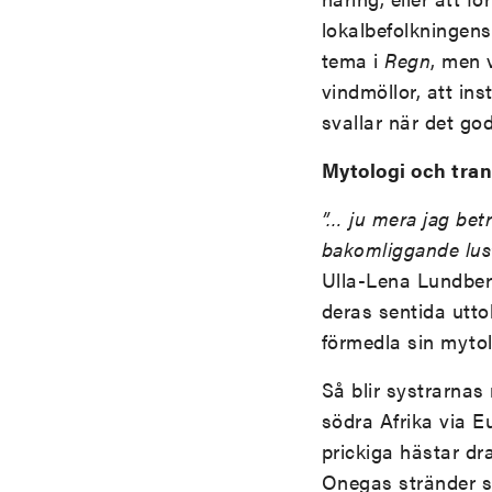
lokalbefolkningens 
tema i
Regn
, men 
vindmöllor, att in
svallar när det go
Mytologi och tran
”… ju mera jag bet
bakomliggande lust
Ulla-Lena Lundberg
deras sentida utto
förmedla sin mytol
Så blir systrarnas 
södra Afrika via E
prickiga hästar dra
Onegas stränder s