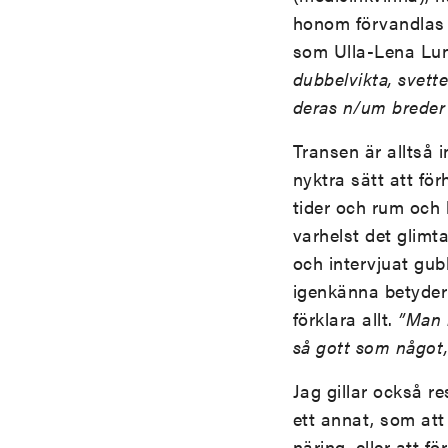
honom förvandlas t
som Ulla-Lena Lun
dubbelvikta, svet
deras n/um breder
Transen är alltså i
nyktra sätt att fö
tider och rum och
varhelst det glimta
och intervjuat gu
igenkänna betyder 
förklara allt.
”Man h
så gott som något, 
Jag gillar också r
ett annat, som att
näring, eller att f