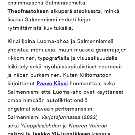
ensimmäisenä Salmenniemeltä
Theofrastoksen
alkuperäisteoksesta, minkä
lisäksi Salmenniemi ehdotti kirjan
rytmittämistä kuvituksilla.
Kirjailijoina Luoma-ahoa ja Salmenniemeä
yhdistää moni asia, muun muassa genrerajojen
rikkominen, typografialla ja visuaalisuudella
leikittely sekä myöhäiskapitalistiset neuroosit
ja niiden purkaminen. Kuten Kiiltomatoon
kirjoittanut
Paavo Kässi
huomauttaa, sekä
Salmenniemi että Luoma-aho ovat käyttäneet
omaa nimeään autofiktiotrendiä
ongelmallistavaan performanssiin:
Salmenniemi
Varjotajunnassa
(2023)
sekä
Ylioppilaslehden
ja
Nuoren Voiman
palstoilla
Jaakko Yli-Juonikkaan
kanssa