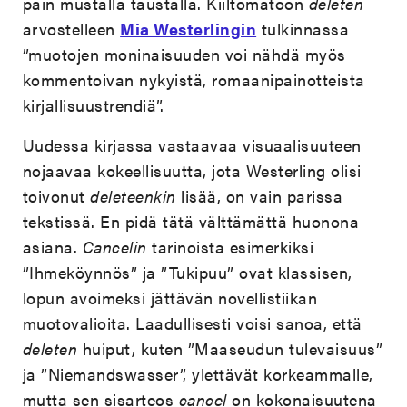
päin mustalla taustalla. Kiiltomatoon
deleten
arvostelleen
Mia Westerlingin
tulkinnassa
”muotojen moninaisuuden voi nähdä myös
kommentoivan nykyistä, romaanipainotteista
kirjallisuustrendiä”.
Uudessa kirjassa vastaavaa visuaalisuuteen
nojaavaa kokeellisuutta, jota Westerling olisi
toivonut
deleteenkin
lisää, on vain parissa
tekstissä. En pidä tätä välttämättä huonona
asiana.
Cancelin
tarinoista esimerkiksi
”Ihmeköynnös” ja ”Tukipuu” ovat klassisen,
lopun avoimeksi jättävän novellistiikan
muotovalioita. Laadullisesti voisi sanoa, että
deleten
huiput, kuten ”Maaseudun tulevaisuus”
ja ”Niemandswasser”, ylettävät korkeammalle,
mutta sen sisarteos
cancel
on kokonaisuutena