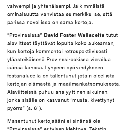
vahvempi ja yhtenäisempi. Jälkimmäistä
ominaisuutta vahvistaa esimerkiksi se, että
parissa novellissa on sama kertoja.
”Provinssissa”
David Foster Wallacelta
tutut
alaviitteet täyttävät lopulta koko aukeaman,
kun kertoja kommentoi retrospektiivisesti
yläasteikäisenä Provinssirockissa vierailua
isänsä kanssa. Lyhyeen pyörähdykseen
festarialueella on tallentunut jotain oleellista
kertojan elämästä ja maailmankatsomuksesta.
Alaviitteissä puhuu analyyttinen aikuinen,
jonka sisälle on kasvanut ”musta, kivettynyt
pyörre” (s. 61).
Masentunut kertojaääni ei sinänsä ole
”Provinssissa” erityisen kiehtova. Tekstin