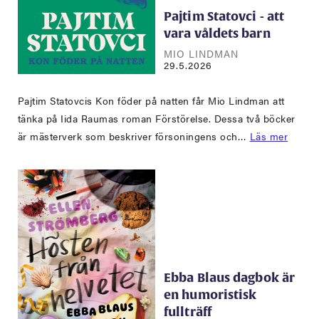
Pajtim Statovci - att
vara våldets barn
MIO LINDMAN
29.5.2026
Pajtim Statovcis Kon föder på natten får Mio Lindman att
tänka på Iida Raumas roman Förstörelse. Dessa två böcker
är mästerverk som beskriver försoningens och…
Läs mer
Ebba Blaus dagbok är
en humoristisk
fullträff