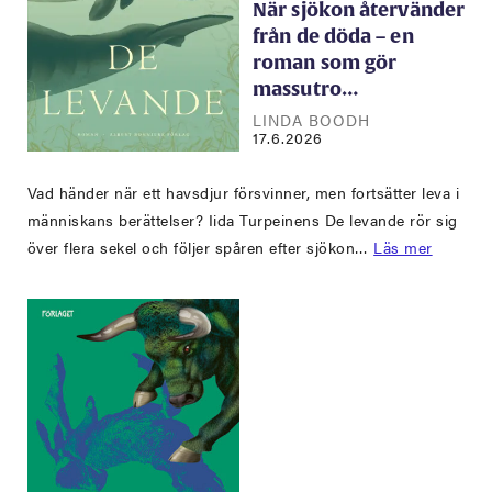
När sjökon återvänder
från de döda – en
roman som gör
massutro…
LINDA BOODH
17.6.2026
Vad händer när ett havsdjur försvinner, men fortsätter leva i
människans berättelser? Iida Turpeinens De levande rör sig
över flera sekel och följer spåren efter sjökon…
Läs mer