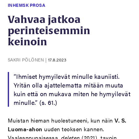
INHEMSK PROSA
Vahvaa jatkoa
perinteisemmin
keinoin
SAKRI PÖLÖNEN
|
17.8.2023
”Ihmiset hymyilevät minulle kauniisti.
Yritän olla ajattelematta mitään muuta
kuin että on mukava miten he hymyilevät
minulle.”
(s. 61.)
Muistan hieman huolestuneeni, kun näin
V. S.
Luoma-ahon
uuden teoksen
kannen.
Vaaleanpunaisessa,
deleten
(2021) tavoin