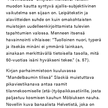
muodon kautta syntyvä ajallis-subjektiivinen
vaikutelma sen sijaan on. Leipätekstin ja
alaviitteiden suhde on kuin omakohtaisten
muistojen uudelleenkirjoittamista tulevien
tapahtumien valossa. Menneen itsensä
havainnointi vihlaisee: ”Tuolloinen nuori, typerä
ja itsekäs minäni ei ymmärrä lainkaan,
ainakaan merkittävällä tietoisella tasolla, mitä
50-vuotias isäni hyväkseni tekee.” (s. 57).
Kirjan parhaimmistoon kuuluvassa
”Mandelbaumin tilissä” Slackiä muistuttava
pikaviestikanava antaa raamit
tilannekoomiselle (etä-)työpaikkasatiirille, josta
paljastuu kosmisen kauhun Möbiuksen nauha.
Novellin kuva banaalista Helvetistä, joka on