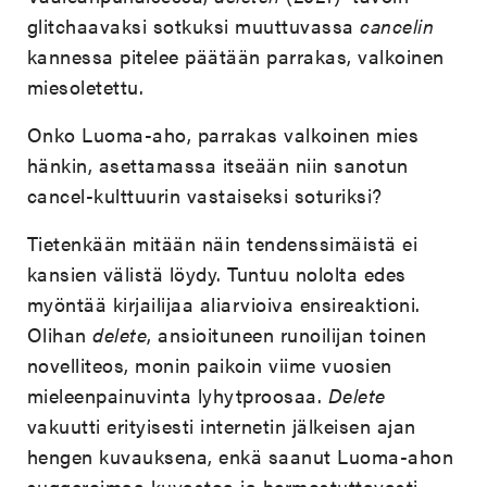
glitchaavaksi sotkuksi muuttuvassa
cancelin
kannessa
pitelee päätään parrakas, valkoinen
miesoletettu.
Onko Luoma-aho, parrakas valkoinen mies
hänkin, asettamassa itseään niin sanotun
cancel-kulttuurin vastaiseksi soturiksi?
Tietenkään mitään näin tendenssimäistä ei
kansien välistä löydy. Tuntuu nololta edes
myöntää kirjailijaa aliarvioiva ensireaktioni.
Olihan
delete
, ansioituneen runoilijan toinen
novelliteos, monin paikoin viime vuosien
mieleenpainuvinta lyhytproosaa.
Delete
vakuutti erityisesti internetin jälkeisen ajan
hengen kuvauksena, enkä saanut Luoma-ahon
suggeroimaa kuvastoa ja hermostuttavasti