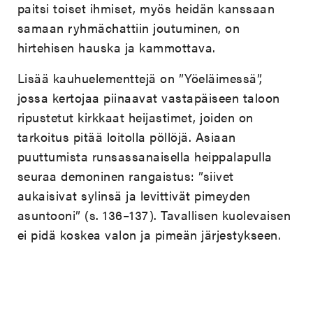
paitsi toiset ihmiset, myös heidän kanssaan
samaan ryhmächattiin joutuminen, on
hirtehisen hauska ja kammottava.
Lisää kauhuelementtejä on ”Yöeläimessä”,
jossa kertojaa piinaavat vastapäiseen taloon
ripustetut kirkkaat heijastimet, joiden on
tarkoitus pitää loitolla pöllöjä. Asiaan
puuttumista runsassanaisella heippalapulla
seuraa demoninen rangaistus: ”siivet
aukaisivat sylinsä ja levittivät pimeyden
asuntooni” (s. 136–137). Tavallisen kuolevaisen
ei pidä koskea valon ja pimeän järjestykseen.