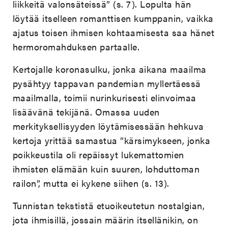
liikkeitä valonsäteissä” (s. 7). Lopulta hän
löytää itselleen romanttisen kumppanin, vaikka
ajatus toisen ihmisen kohtaamisesta saa hänet
hermoromahduksen partaalle.
Kertojalle koronasulku, jonka aikana maailma
pysähtyy tappavan pandemian myllertäessä
maailmalla, toimii nurinkurisesti elinvoimaa
lisäävänä tekijänä. Omassa uuden
merkityksellisyyden löytämisessään hehkuva
kertoja yrittää samastua ”kärsimykseen, jonka
poikkeustila oli repäissyt lukemattomien
ihmisten elämään kuin suuren, lohduttoman
railon”, mutta ei kykene siihen (s. 13).
Tunnistan tekstistä etuoikeutetun nostalgian,
jota ihmisillä, jossain määrin itsellänikin, on