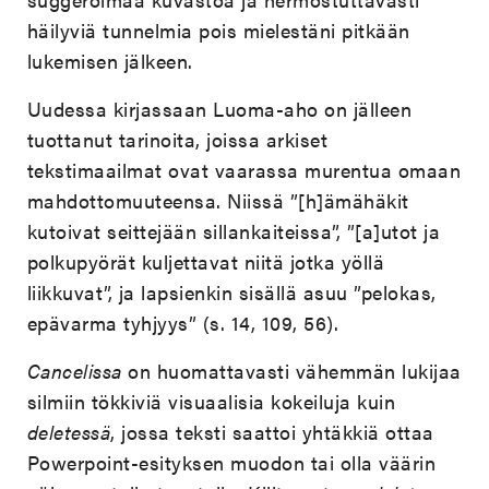
häilyviä tunnelmia pois mielestäni pitkään
lukemisen jälkeen.
Uudessa kirjassaan Luoma-aho on jälleen
tuottanut tarinoita, joissa arkiset
tekstimaailmat ovat vaarassa murentua omaan
mahdottomuuteensa. Niissä ”[h]ämähäkit
kutoivat seittejään sillankaiteissa”, ”[a]utot ja
polkupyörät kuljettavat niitä jotka yöllä
liikkuvat”, ja lapsienkin sisällä asuu ”pelokas,
epävarma tyhjyys” (s. 14, 109, 56).
Cancelissa
on huomattavasti vähemmän lukijaa
silmiin tökkiviä visuaalisia kokeiluja kuin
deletessä
, jossa teksti saattoi yhtäkkiä ottaa
Powerpoint-esityksen muodon tai olla väärin