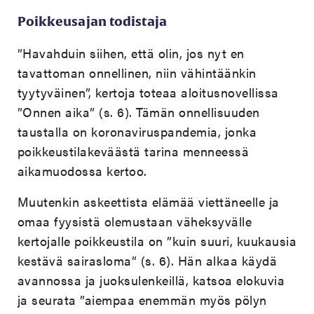
Poikkeusajan todistaja
”Havahduin siihen, että olin, jos nyt en
tavattoman onnellinen, niin vähintäänkin
tyytyväinen”, kertoja toteaa aloitusnovellissa
”Onnen aika” (s. 6). Tämän onnellisuuden
taustalla on koronaviruspandemia, jonka
poikkeustilakeväästä tarina menneessä
aikamuodossa kertoo.
Muutenkin askeettista elämää viettäneelle ja
omaa fyysistä olemustaan väheksyvälle
kertojalle poikkeustila on ”kuin suuri, kuukausia
kestävä sairasloma” (s. 6). Hän alkaa käydä
avannossa ja juoksulenkeillä, katsoa elokuvia
ja seurata ”aiempaa enemmän myös pölyn