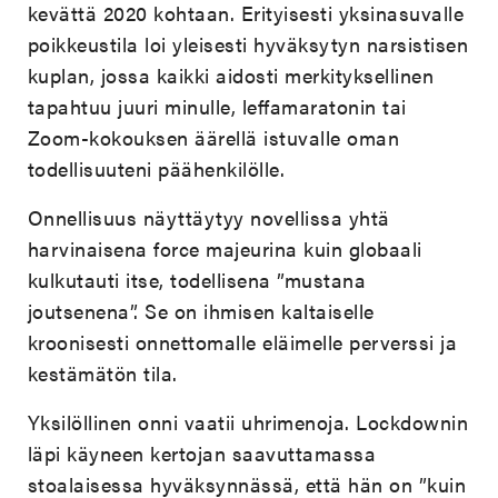
kevättä 2020 kohtaan. Erityisesti yksinasuvalle
poikkeustila loi yleisesti hyväksytyn narsistisen
kuplan, jossa kaikki aidosti merkityksellinen
tapahtuu juuri minulle, leffamaratonin tai
Zoom-kokouksen äärellä istuvalle oman
todellisuuteni päähenkilölle.
Onnellisuus näyttäytyy novellissa yhtä
harvinaisena force majeurina kuin globaali
kulkutauti itse, todellisena ”mustana
joutsenena”. Se on ihmisen kaltaiselle
kroonisesti onnettomalle eläimelle perverssi ja
kestämätön tila.
Yksilöllinen onni vaatii uhrimenoja. Lockdownin
läpi käyneen kertojan saavuttamassa
stoalaisessa hyväksynnässä, että hän on ”kuin