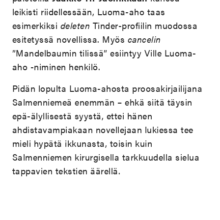
leikisti riidellessään, Luoma-aho taas
esimerkiksi
deleten
Tinder-profiilin muodossa
esitetyssä novellissa. Myös
cancelin
”Mandelbaumin tilissä” esiintyy Ville Luoma-
aho -niminen henkilö.
Pidän lopulta Luoma-ahosta proosakirjailijana
Salmenniemeä enemmän
–
ehkä siitä täysin
epä-älyllisestä syystä, ettei hänen
ahdistavampiakaan novellejaan lukiessa tee
mieli hypätä ikkunasta, toisin kuin
Salmenniemen kirurgisella tarkkuudella sielua
tappavien tekstien äärellä.