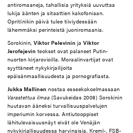
antiromaaneja, tahallisia yrityksiä uuvuttaa
lukija äänten ja sitaattien kakofoniaan.
Opritšnikin päivä tulee tiiviydessään
lähemmäksi perinteistä juoniromaania.
Sorokinin,
Viktor Pelevinin
ja
Viktor
Jerofejevin
teokset ovat palaneet Putin-
nuorten kirjarovioilla. Moraalinvartijat ovat
syyttäneet nykykirjailijoita
epäisänmaallisuudesta ja pornografiasta.
Jukka Mallinen
nostaa esseekokoelmassaan
Varastettua ilmaa
(Savukeidas 2008) Sorokinin
huutavan ääneksi turvallisuuspalvelujen
imperiumin korvessa. Antiutooppiset
lähitulevaisuusnäyt eivät ole Venäjän
nykykirjallisuudessa harvinaisia. Kreml-, FSB-