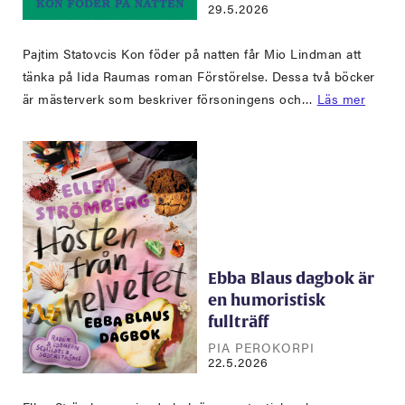
29.5.2026
Pajtim Statovcis Kon föder på natten får Mio Lindman att
tänka på Iida Raumas roman Förstörelse. Dessa två böcker
är mästerverk som beskriver försoningens och…
Läs mer
Ebba Blaus dagbok är
en humoristisk
fullträff
PIA PEROKORPI
22.5.2026