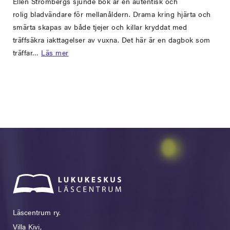
Ellen Strömbergs sjunde bok är en autentisk och
rolig bladvändare för mellanåldern. Drama kring hjärta och
smärta skapas av både tjejer och killar kryddat med
träffsäkra iakttagelser av vuxna. Det här är en dagbok som
träffar…
Läs mer
Läscentrum ry.
Villa Kivi,