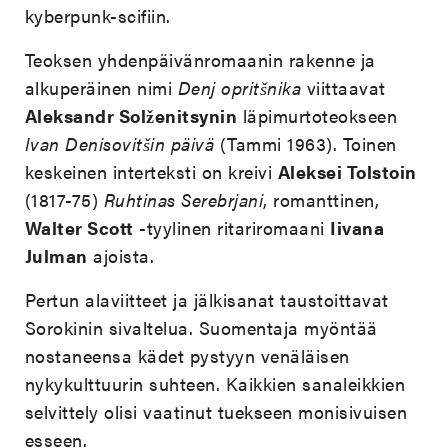
kyberpunk-scifiin.
Teoksen yhdenpäivänromaanin rakenne ja
alkuperäinen nimi
Denj opritšnika
viittaavat
Aleksandr Solženitsynin
läpimurtoteokseen
Ivan Denisovitšin päivä
(Tammi 1963). Toinen
keskeinen interteksti on kreivi
Aleksei Tolstoin
(1817-75)
Ruhtinas Serebrjani
, romanttinen,
Walter Scott
-tyylinen ritariromaani
Iivana
Julman
ajoista.
Pertun alaviitteet ja jälkisanat taustoittavat
Sorokinin sivaltelua. Suomentaja myöntää
nostaneensa kädet pystyyn venäläisen
nykykulttuurin suhteen. Kaikkien sanaleikkien
selvittely olisi vaatinut tuekseen monisivuisen
esseen.