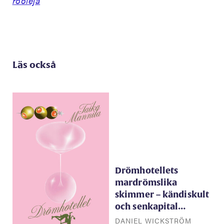
rooleja
Läs också
Drömhotellets
mardrömslika
skimmer – kändiskult
och senkapital…
DANIEL WICKSTRÖM