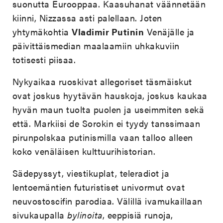
suonutta Eurooppaa. Kaasuhanat väännetään
kiinni, Nizzassa asti palellaan. Joten
yhtymäkohtia
Vladimir Putinin
Venäjälle ja
päivittäismedian maalaamiin uhkakuviin
totisesti piisaa.
Nykyaikaa ruoskivat allegoriset täsmäiskut
ovat joskus hyytävän hauskoja, joskus kaukaa
hyvän maun tuolta puolen ja useimmiten sekä
että. Markiisi de Sorokin ei tyydy tanssimaan
pirunpolskaa putinismilla vaan talloo alleen
koko venäläisen kulttuurihistorian.
Sädepyssyt, viestikuplat, teleradiot ja
lentoemäntien futuristiset univormut ovat
neuvostoscifin parodiaa. Välillä ivamukaillaan
sivukaupalla
bylinoita
, eeppisiä runoja,