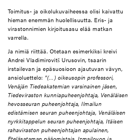
Toimitus- ja oikolukuvaiheessa olisi kaivattu
hieman enemmän huolellisuutta. Eris- ja
virastonnimien kirjoitusasu elää matkan
varrella.
Ja nimiä riittää. Otetaan esimerkiksi kreivi
Andrei Vladimirovitš Urusovin, tsaarin
irstailevan ja epäsuosioon ajautuvan vävyn,
ansioluettelo:
”(…) oikeusopin professori,
Venäjän Tiedeakatemian varsinainen jäsen,
Tiedeviraston kunniapuheenjohtaja, Venäläisen
hevosseuran puheenjohtaja, Ilmailun
edistämisen seuran puheenjohtaja, Venäläisen
nyrkkitappelun seuran puheenjohtaja, Itäisen
rahaviraston puheenjohtajan apulainen,
Eteläsataman pääomistaja, Izmailovon ja