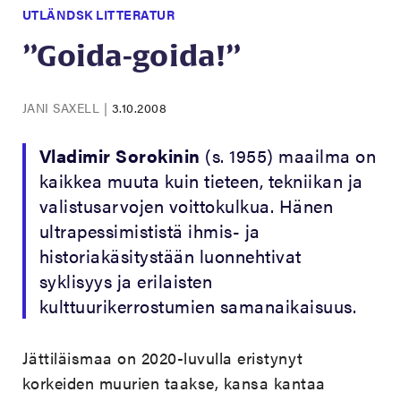
UTLÄNDSK LITTERATUR
”Goida-goida!”
JANI SAXELL
|
3.10.2008
Vladimir Sorokinin
(s. 1955) maailma on
kaikkea muuta kuin tieteen, tekniikan ja
valistusarvojen voittokulkua. Hänen
ultrapessimististä ihmis- ja
historiakäsitystään luonnehtivat
syklisyys ja erilaisten
kulttuurikerrostumien samanaikaisuus.
Jättiläismaa on 2020-luvulla eristynyt
korkeiden muurien taakse, kansa kantaa