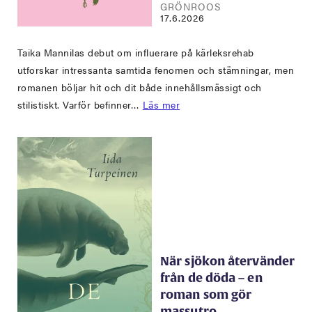
GRÖNROOS
17.6.2026
Taika Mannilas debut om influerare på kärleksrehab
utforskar intressanta samtida fenomen och stämningar, men
romanen böljar hit och dit både innehållsmässigt och
stilistiskt. Varför befinner…
Läs mer
När sjökon återvänder
från de döda – en
roman som gör
massutro…