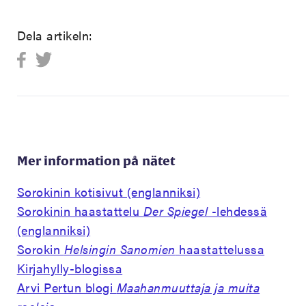
Dela artikeln:
Mer information på nätet
Sorokinin kotisivut (englanniksi)
Sorokinin haastattelu
Der Spiegel
-lehdessä
(englanniksi)
Sorokin
Helsingin Sanomien
haastattelussa
Kirjahylly-blogissa
Arvi Pertun blogi
Maahanmuuttaja ja muita