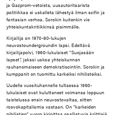
ja Gazprom-vetoista, uusautoritaarista
politiikkaa ei uskalleta lähestyä ilman scifin ja
fantasian verhoa. Sorokin kuitenkin vie
yhteiskuntakritiikkinsä pisimmälle.
Kirjailija on 1970-80-lukujen
neuvostoundergroundin lapsi. Edeltävä
kirjailijapolvi, 1960-lukulaiset ”Suojasään
lapset”, jaksoi uskoa yhteiskunnan
rauhanomaiseen demokratisointiin. Sorokin ja
kumppanit on tuomittu karkeiksi nihilisteiksi.
Uudelle vuosituhannelle tultaessa 1960-
lukulaiset ovat kuluttaneet voimansa loppuun
taistelussa ensin neuvostovaltaa, sitten
rosvokapitalismia vastaan. On ”karkeiden
nihilistien” vuoro kirjoittaa osallistuvia kriittisiä