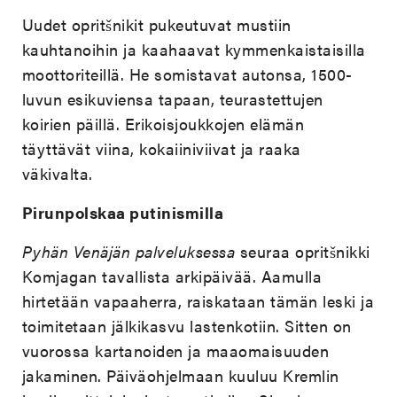
Uudet opritšnikit pukeutuvat mustiin
kauhtanoihin ja kaahaavat kymmenkaistaisilla
moottoriteillä. He somistavat autonsa, 1500-
luvun esikuviensa tapaan, teurastettujen
koirien päillä. Erikoisjoukkojen elämän
täyttävät viina, kokaiiniviivat ja raaka
väkivalta.
Pirunpolskaa putinismilla
Pyhän Venäjän palveluksessa
seuraa opritšnikki
Komjagan tavallista arkipäivää. Aamulla
hirtetään vapaaherra, raiskataan tämän leski ja
toimitetaan jälkikasvu lastenkotiin. Sitten on
vuorossa kartanoiden ja maaomaisuuden
jakaminen. Päiväohjelmaan kuuluu Kremlin