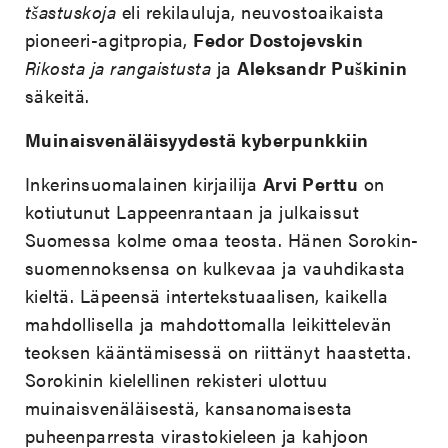
tšastuskoja
eli rekilauluja, neuvostoaikaista
pioneeri-agitpropia,
Fedor Dostojevskin
Rikosta ja rangaistusta
ja
Aleksandr Puškinin
säkeitä.
Muinaisvenäläisyydestä kyberpunkkiin
Inkerinsuomalainen kirjailija
Arvi Perttu
on
kotiutunut Lappeenrantaan ja julkaissut
Suomessa kolme omaa teosta. Hänen Sorokin-
suomennoksensa on kulkevaa ja vauhdikasta
kieltä. Läpeensä intertekstuaalisen, kaikella
mahdollisella ja mahdottomalla leikittelevän
teoksen kääntämisessä on riittänyt haastetta.
Sorokinin kielellinen rekisteri ulottuu
muinaisvenäläisestä, kansanomaisesta
puheenparresta virastokieleen ja kahjoon