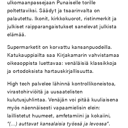
ulkomaanpassejaan Punaiselle torille
poltettaviksi. Säädyt ja tsaarinvalta on
palautettu. Ikonit, kirkkokuorot, ristinmerkit ja
julkiset raipparangaistukset sanelevat julkista
elämää.
Supermarketit on korvattu kansanpuodeilla.
Katukauppiailta saa Kirjakamarin vahvistamaa
oikeaoppista luettavaa: venäläisiä klassikkoja
ja ortodoksista hartauskirjallisuutta.
High tech palvelee lähinnä kontrollikoneistoa,
virastohirviöitä ja uusaatelisten
kulutusjuhlintaa. Venäjän voi pitää kuuliaisena
myös näennäisesti vapaamielisin elein:
laillistetut huumeet, amfetamiini ja kokaiini,
”(…) auttavat kansalaisia työssä ja levossa”
.