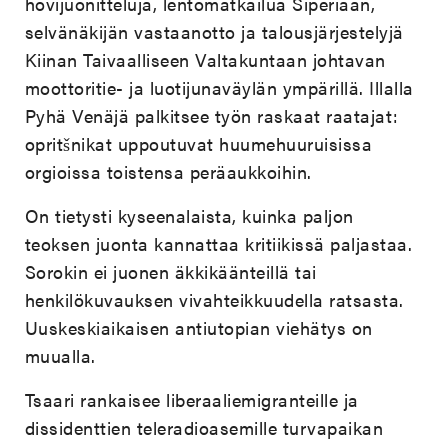
hovijuonitteluja, lentomatkailua Siperiaan,
selvänäkijän vastaanotto ja talousjärjestelyjä
Kiinan Taivaalliseen Valtakuntaan johtavan
moottoritie- ja luotijunaväylän ympärillä. Illalla
Pyhä Venäjä palkitsee työn raskaat raatajat:
opritšnikat uppoutuvat huumehuuruisissa
orgioissa toistensa peräaukkoihin.
On tietysti kyseenalaista, kuinka paljon
teoksen juonta kannattaa kritiikissä paljastaa.
Sorokin ei juonen äkkikäänteillä tai
henkilökuvauksen vivahteikkuudella ratsasta.
Uuskeskiaikaisen antiutopian viehätys on
muualla.
Tsaari rankaisee liberaaliemigranteille ja
dissidenttien teleradioasemille turvapaikan