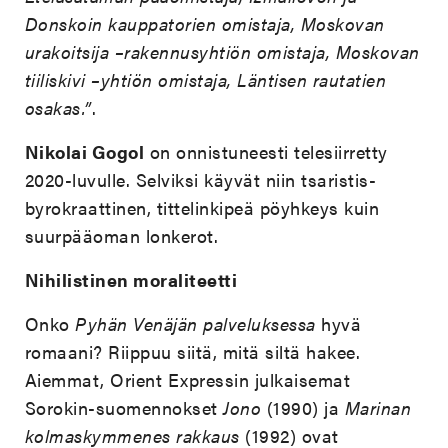
Donskoin kauppatorien omistaja, Moskovan
urakoitsija –rakennusyhtiön omistaja, Moskovan
tiiliskivi –yhtiön omistaja, Läntisen rautatien
osakas.”
.
Nikolai Gogol
on onnistuneesti telesiirretty
2020-luvulle. Selviksi käyvät niin tsaristis-
byrokraattinen, tittelinkipeä pöyhkeys kuin
suurpääoman lonkerot.
Nihilistinen moraliteetti
Onko
Pyhän Venäjän palveluksessa
hyvä
romaani? Riippuu siitä, mitä siltä hakee.
Aiemmat, Orient Expressin julkaisemat
Sorokin-suomennokset
Jono
(1990) ja
Marinan
kolmaskymmenes rakkaus
(1992) ovat