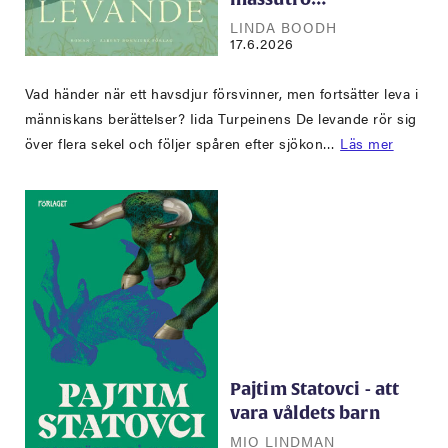
LINDA BOODH
17.6.2026
Vad händer när ett havsdjur försvinner, men fortsätter leva i
människans berättelser? Iida Turpeinens De levande rör sig
över flera sekel och följer spåren efter sjökon…
Läs mer
Pajtim Statovci - att
vara våldets barn
MIO LINDMAN