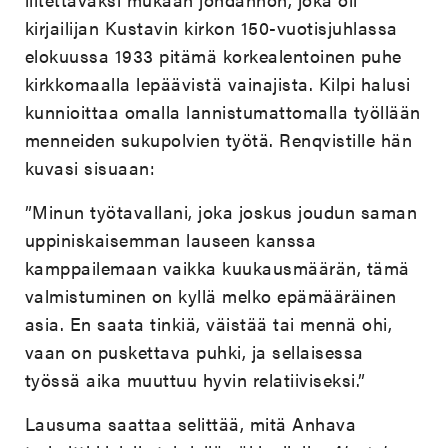
kirjailijan Kustavin kirkon 150-vuotisjuhlassa
elokuussa 1933 pitämä korkealentoinen puhe
kirkkomaalla lepäävistä vainajista. Kilpi halusi
kunnioittaa omalla lannistumattomalla työllään
menneiden sukupolvien työtä. Renqvistille hän
kuvasi sisuaan:
”Minun työtavallani, joka joskus joudun saman
uppiniskaisemman lauseen kanssa
kamppailemaan vaikka kuukausmäärän, tämä
valmistuminen on kyllä melko epämääräinen
asia. En saata tinkiä, väistää tai mennä ohi,
vaan on puskettava puhki, ja sellaisessa
työssä aika muuttuu hyvin relatiiviseksi.”
Lausuma saattaa selittää, mitä Anhava