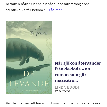
romanen böljar hit och dit både innehållsmässigt och
stilistiskt. Varför befinner…
Läs mer
När sjökon återvänder
från de döda – en
roman som gör
massutro…
LINDA BOODH
17.6.2026
Vad händer när ett havsdjur försvinner, men fortsätter leva i