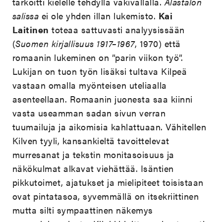
tarkoitti kielelle tehdyllä väkivallalla.
Alastalon
salissa
ei ole yhden illan lukemisto.
Kai
Laitinen
toteaa sattuvasti analyysissään
(
Suomen kirjallisuus 1917–1967
, 1970) että
romaanin lukeminen on ”parin viikon työ”.
Lukijan on tuon työn lisäksi tultava Kilpeä
vastaan omalla myönteisen uteliaalla
asenteellaan. Romaanin juonesta saa kiinni
vasta useamman sadan sivun verran
tuumailuja ja aikomisia kahlattuaan. Vähitellen
Kilven tyyli, kansankieltä tavoittelevat
murresanat ja tekstin monitasoisuus ja
näkökulmat alkavat viehättää. Isäntien
pikkutoimet, ajatukset ja mielipiteet toisistaan
ovat pintatasoa, syvemmällä on itsekriittinen
mutta silti sympaattinen näkemys