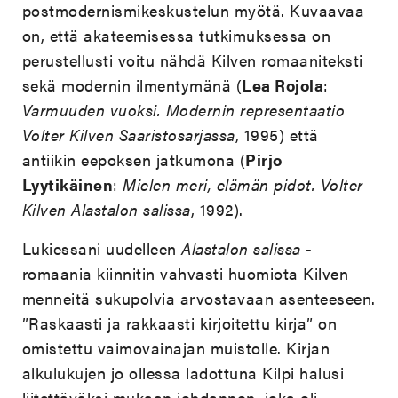
postmodernismikeskustelun myötä. Kuvaavaa
on, että akateemisessa tutkimuksessa on
perustellusti voitu nähdä Kilven romaaniteksti
sekä modernin ilmentymänä (
Lea Rojola
:
Varmuuden vuoksi. Modernin representaatio
Volter Kilven Saaristosarjassa
, 1995) että
antiikin eepoksen jatkumona (
Pirjo
Lyytikäinen
:
Mielen meri, elämän pidot. Volter
Kilven Alastalon salissa
, 1992).
Lukiessani uudelleen
Alastalon salissa
-
romaania kiinnitin vahvasti huomiota Kilven
menneitä sukupolvia arvostavaan asenteeseen.
”Raskaasti ja rakkaasti kirjoitettu kirja” on
omistettu vaimovainajan muistolle. Kirjan
alkulukujen jo ollessa ladottuna Kilpi halusi
liitettäväksi mukaan johdannon, joka oli