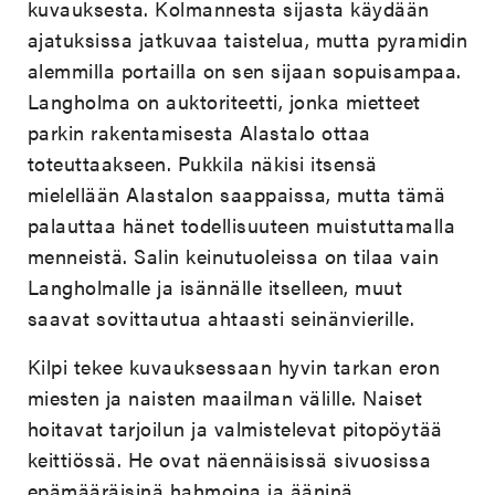
kuvauksesta. Kolmannesta sijasta käydään
ajatuksissa jatkuvaa taistelua, mutta pyramidin
alemmilla portailla on sen sijaan sopuisampaa.
Langholma on auktoriteetti, jonka mietteet
parkin rakentamisesta Alastalo ottaa
toteuttaakseen. Pukkila näkisi itsensä
mielellään Alastalon saappaissa, mutta tämä
palauttaa hänet todellisuuteen muistuttamalla
menneistä. Salin keinutuoleissa on tilaa vain
Langholmalle ja isännälle itselleen, muut
saavat sovittautua ahtaasti seinänvierille.
Kilpi tekee kuvauksessaan hyvin tarkan eron
miesten ja naisten maailman välille. Naiset
hoitavat tarjoilun ja valmistelevat pitopöytää
keittiössä. He ovat näennäisissä sivuosissa
epämääräisinä hahmoina ja ääninä.