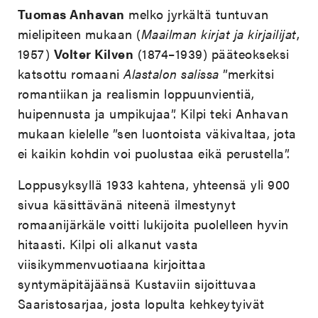
Tuomas Anhavan
melko jyrkältä tuntuvan
mielipiteen mukaan (
Maailman kirjat ja kirjailijat
,
1957)
Volter Kilven
(1874–1939) pääteokseksi
katsottu romaani
Alastalon salissa
”merkitsi
romantiikan ja realismin loppuunvientiä,
huipennusta ja umpikujaa”. Kilpi teki Anhavan
mukaan kielelle ”sen luontoista väkivaltaa, jota
ei kaikin kohdin voi puolustaa eikä perustella”.
Loppusyksyllä 1933 kahtena, yhteensä yli 900
sivua käsittävänä niteenä ilmestynyt
romaanijärkäle voitti lukijoita puolelleen hyvin
hitaasti. Kilpi oli alkanut vasta
viisikymmenvuotiaana kirjoittaa
syntymäpitäjäänsä Kustaviin sijoittuvaa
Saaristosarjaa, josta lopulta kehkeytyivät