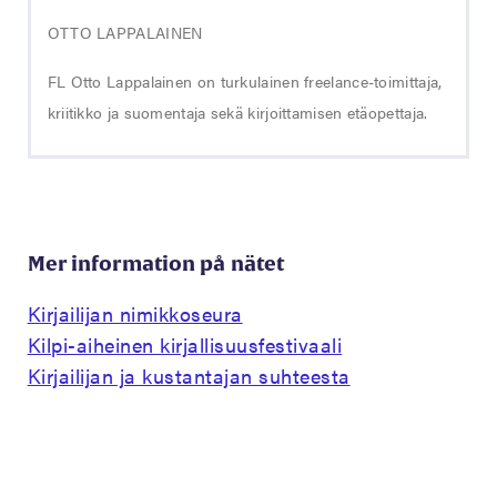
OTTO LAPPALAINEN
FL Otto Lappalainen on turkulainen freelance-toimittaja,
kriitikko ja suomentaja sekä kirjoittamisen etäopettaja.
Mer information på nätet
Kirjailijan nimikkoseura
Kilpi-aiheinen kirjallisuusfestivaali
Kirjailijan ja kustantajan suhteesta