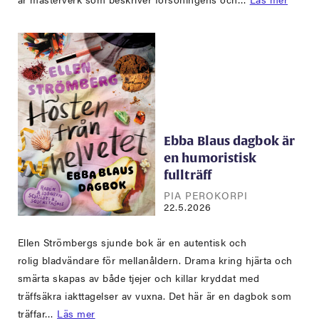
Ebba Blaus dagbok är
en humoristisk
fullträff
PIA PEROKORPI
22.5.2026
Ellen Strömbergs sjunde bok är en autentisk och
rolig bladvändare för mellanåldern. Drama kring hjärta och
smärta skapas av både tjejer och killar kryddat med
träffsäkra iakttagelser av vuxna. Det här är en dagbok som
träffar…
Läs mer