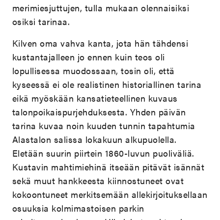
merimiesjuttujen, tulla mukaan olennaisiksi
osiksi tarinaa.
Kilven oma vahva kanta, jota hän tähdensi
kustantajalleen jo ennen kuin teos oli
lopullisessa muodossaan, tosin oli, että
kyseessä ei ole realistinen historiallinen tarina
eikä myöskään kansatieteellinen kuvaus
talonpoikaispurjehduksesta. Yhden päivän
tarina kuvaa noin kuuden tunnin tapahtumia
Alastalon salissa lokakuun alkupuolella.
Eletään suurin piirtein 1860-luvun puoliväliä.
Kustavin mahtimiehinä itseään pitävät isännät
sekä muut hankkeesta kiinnostuneet ovat
kokoontuneet merkitsemään allekirjoituksellaan
osuuksia kolmimastoisen parkin