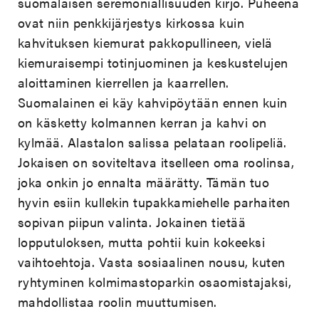
suomalaisen seremoniallisuuden kirjo. Puheena
ovat niin penkkijärjestys kirkossa kuin
kahvituksen kiemurat pakkopullineen, vielä
kiemuraisempi totinjuominen ja keskustelujen
aloittaminen kierrellen ja kaarrellen.
Suomalainen ei käy kahvipöytään ennen kuin
on käsketty kolmannen kerran ja kahvi on
kylmää. Alastalon salissa pelataan roolipeliä.
Jokaisen on soviteltava itselleen oma roolinsa,
joka onkin jo ennalta määrätty. Tämän tuo
hyvin esiin kullekin tupakkamiehelle parhaiten
sopivan piipun valinta. Jokainen tietää
lopputuloksen, mutta pohtii kuin kokeeksi
vaihtoehtoja. Vasta sosiaalinen nousu, kuten
ryhtyminen kolmimastoparkin osaomistajaksi,
mahdollistaa roolin muuttumisen.