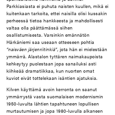
Parkkiasiasta ei puhuta naisten kuullen, mikä ei
kuitenkaan tarkoita, ettei naisilla olisi kussakin
perheessä tietoa hankkeesta ja mahdollisesti
valtaa olla päättämässä siihen
osallistumisesta. Varsinkin emännätön
Härkäniemi saa useaan otteeseen pohtia
”naisväen järjenriitinkiä”
, jota hän ei mielestään
ymmärrä. Alastalon tyttären naimakaupoista
kehkeytyy puolestaan jopa sanailuksi asti
kiihkeää dramatiikkaa, kun nuorten omat
kuviot eivät tottelekaan isäntien ajatuksia.
Kilven käyttämä avoin kerronta on saanut
ymmärrystä vasta suomalaisen modernismin
1950-luvulta lähtien tapahtuneen lopullisen
murtautumisen ja jopa 1980-luvulla alkaneen