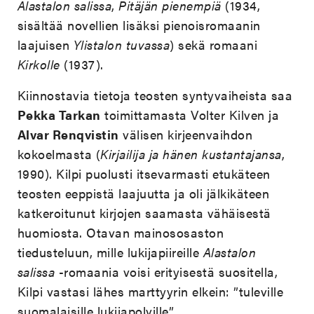
Alastalon salissa
,
Pitäjän pienempiä
(1934,
sisältää novellien lisäksi pienoisromaanin
laajuisen
Ylistalon tuvassa
) sekä romaani
Kirkolle
(1937).
Kiinnostavia tietoja teosten syntyvaiheista saa
Pekka Tarkan
toimittamasta Volter Kilven ja
Alvar Renqvistin
välisen kirjeenvaihdon
kokoelmasta (
Kirjailija ja hänen kustantajansa
,
1990). Kilpi puolusti itsevarmasti etukäteen
teosten eeppistä laajuutta ja oli jälkikäteen
katkeroitunut kirjojen saamasta vähäisestä
huomiosta. Otavan mainososaston
tiedusteluun, mille lukijapiireille
Alastalon
salissa
-romaania voisi erityisestä suositella,
Kilpi vastasi lähes marttyyrin elkein: ”tuleville
suomalaisille lukijapolville”.