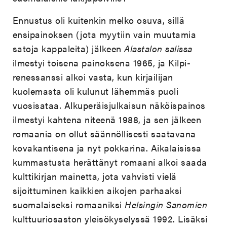
Ennustus oli kuitenkin melko osuva, sillä
ensipainoksen (jota myytiin vain muutamia
satoja kappaleita) jälkeen
Alastalon salissa
ilmestyi toisena painoksena 1965, ja Kilpi-
renessanssi alkoi vasta, kun kirjailijan
kuolemasta oli kulunut lähemmäs puoli
vuosisataa. Alkuperäisjulkaisun näköispainos
ilmestyi kahtena niteenä 1988, ja sen jälkeen
romaania on ollut säännöllisesti saatavana
kovakantisena ja nyt pokkarina. Aikalaisissa
kummastusta herättänyt romaani alkoi saada
kulttikirjan mainetta, jota vahvisti vielä
sijoittuminen kaikkien aikojen parhaaksi
suomalaiseksi romaaniksi
Helsingin Sanomien
kulttuuriosaston yleisökyselyssä 1992. Lisäksi