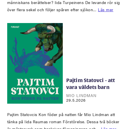
människans berättelser? Iida Turpeinens De levande rör sig
över flera sekel och följer spåren efter sjökon…
Läs mer
Pajtim Statovci - att
vara våldets barn
MIO LINDMAN
29.5.2026
Pajtim Statovcis Kon föder på natten får Mio Lindman att
tänka på Iida Raumas roman Förstörelse. Dessa två böcker
är mästerverk som beskriver försoningens och…
Läs mer