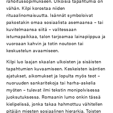
rahoitussopimukseen. Ulkoisia tapahtumia on
vähän. Kilpi korostaa niiden
rituaalinomaisuutta. Isännät symboloivat
pakostakin omaa sosiaalista asemaansa – tai
kuvitelmaansa siitä – valitessaan
istumapaikkaa, talon tarjoamaa lainapiippua ja
vuoroaan kahvin ja totin noutoon tai
keskustelun avaamiseen.
Kilpi luo laajan skaalan ulkoisten ja sisäisten
tapahtumien kuvaamiseen. Keskeisten isäntien
ajatukset, aikomukset ja lopulta myös teot –
nuoruuden sankaritekoja tai harha-askelia
myöten – tulevat ilmi tekstin monipolvisessa
juoksutuksessa. Romaanin lumo onkin tässä
kielipelissä, jonka takaa hahmottuu vähitellen
pitäjän miesten sosiaalinen hierarkia. Toisten