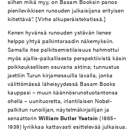
siihen mikä myy, on Basam Booksin panos
pienilevikkisen runouden julkaisijana erityisen
kiitettävä”. [Virhe alkuperäistekstissä.]
Kenen hyvänsä runouden ystävän lienee
helppo yhtyä palkintoraadin näkemyksiin.
Samalla itse palkitsemistilaisuus hahmottui
myös ajallis-paikallisesta perspektiivistä käsin
poikkeuksellisen osuvana aktina; tunnustus
jaettiin Turun kirjamessuilla lavalla, jonka
välittömässä läheisyydessä Basam Books
kauppasi – muun käännösrunotuotantonsa
ohella – uunituoretta, irlantilaisen Nobel-
palkitun runoilijan, näytelmäkirjailijan ja
senaattorin
William Butler Yeatsin
(1865–
1939)
lyriikkaa kattavasti esittelevää julkaisua.