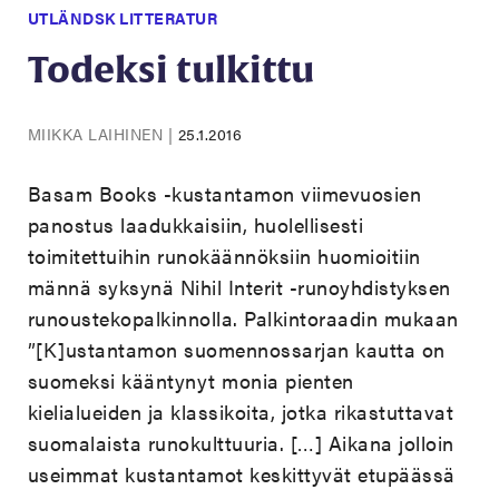
UTLÄNDSK LITTERATUR
Todeksi tulkittu
MIIKKA LAIHINEN
|
25.1.2016
Basam Books -kustantamon viimevuosien
panostus laadukkaisiin, huolellisesti
toimitettuihin runokäännöksiin huomioitiin
männä syksynä Nihil Interit -runoyhdistyksen
runoustekopalkinnolla. Palkintoraadin mukaan
”[K]ustantamon suomennossarjan kautta on
suomeksi kääntynyt monia pienten
kielialueiden ja klassikoita, jotka rikastuttavat
suomalaista runokulttuuria. […] Aikana jolloin
useimmat kustantamot keskittyvät etupäässä