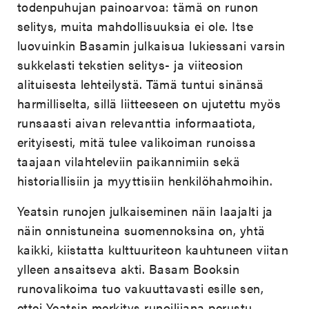
todenpuhujan painoarvoa: tämä on runon
selitys, muita mahdollisuuksia ei ole. Itse
luovuinkin Basamin julkaisua lukiessani varsin
sukkelasti tekstien selitys- ja viiteosion
alituisesta lehteilystä. Tämä tuntui sinänsä
harmilliselta, sillä liitteeseen on ujutettu myös
runsaasti aivan relevanttia informaatiota,
erityisesti, mitä tulee valikoiman runoissa
taajaan vilahteleviin paikannimiin sekä
historiallisiin ja myyttisiin henkilöhahmoihin.
Yeatsin runojen julkaiseminen näin laajalti ja
näin onnistuneina suomennoksina on, yhtä
kaikki, kiistatta kulttuuriteon kauhtuneen viitan
ylleen ansaitseva akti. Basam Booksin
runovalikoima
tuo vakuuttavasti esille sen,
ettei Yeatsin merkitys runoilijana perustu