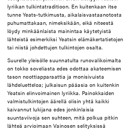
lyriikan tulkintatraditioon. En kuitenkaan itse
tunne Yeats-tutkimusta, aikalaisvastaanotosta
puhumattakaan, nimeksikään, eikä niteestä
löydy minkäänlaista mainintaa käytetyistä
lähteistä esimerkiksi Yeatsin elämäkertatietojen
tai niistä johdettujen tulkintojen osalta.
Suurelle yleisölle suunnatulta runovalikoimalta
on tokko soveliasta edes odottaa akateemisen
tason noottiapparaattia ja monisivuista
lähdeluetteloa; julkaisun pääasia on kuitenkin
Yeatsin elinvoimainen lyriikka. Painokkaiden
valmistulkintojen äärellä olisin yhtä kaikki
kaivannut lukijana edes jonkinlaisia
suuntaviivoja sen suhteen, mitä polkua pitkin
lähteä arvioimaan Vainosen selityksissä