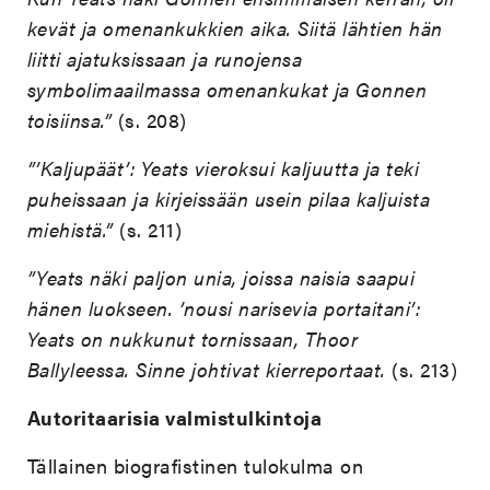
kevät ja omenankukkien aika. Siitä lähtien hän
liitti ajatuksissaan ja runojensa
symbolimaailmassa omenankukat ja Gonnen
toisiinsa.”
(s. 208)
”’Kaljupäät’: Yeats vieroksui kaljuutta ja teki
puheissaan ja kirjeissään usein pilaa kaljuista
miehistä.”
(s. 211)
”Yeats näki paljon unia, joissa naisia saapui
hänen luokseen. ’nousi narisevia portaitani’:
Yeats on nukkunut tornissaan, Thoor
Ballyleessa. Sinne johtivat kierreportaat.
(s. 213)
Autoritaarisia valmistulkintoja
Tällainen biografistinen tulokulma on