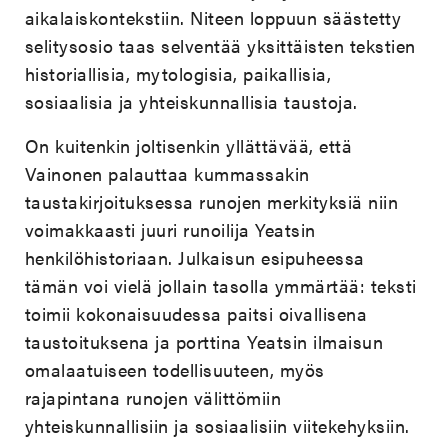
aikalaiskontekstiin. Niteen loppuun säästetty
selitysosio taas selventää yksittäisten tekstien
historiallisia, mytologisia, paikallisia,
sosiaalisia ja yhteiskunnallisia taustoja.
On kuitenkin joltisenkin yllättävää, että
Vainonen palauttaa kummassakin
taustakirjoituksessa runojen merkityksiä niin
voimakkaasti juuri runoilija Yeatsin
henkilöhistoriaan. Julkaisun esipuheessa
tämän voi vielä jollain tasolla ymmärtää: teksti
toimii kokonaisuudessa paitsi oivallisena
taustoituksena ja porttina Yeatsin ilmaisun
omalaatuiseen todellisuuteen, myös
rajapintana runojen välittömiin
yhteiskunnallisiin ja sosiaalisiin viitekehyksiin.