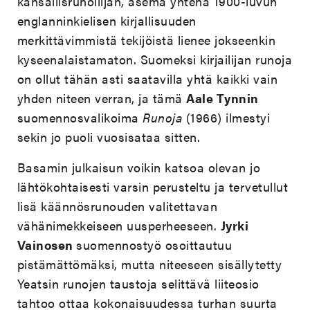
kansallisrunoilijan, asema yhtenä 1900-luvun
englanninkielisen kirjallisuuden
merkittävimmistä tekijöistä lienee jokseenkin
kyseenalaistamaton. Suomeksi kirjailijan runoja
on ollut tähän asti saatavilla yhtä kaikki vain
yhden niteen verran, ja tämä
Aale Tynnin
suomennosvalikoima
Runoja
(1966)
ilmestyi
sekin jo puoli vuosisataa sitten.
Basamin julkaisun voikin katsoa olevan jo
lähtökohtaisesti varsin perusteltu ja tervetullut
lisä käännösrunouden valitettavan
vähänimekkeiseen uusperheeseen.
Jyrki
Vainosen
suomennostyö osoittautuu
pistämättömäksi, mutta niteeseen sisällytetty
Yeatsin runojen taustoja selittävä liiteosio
tahtoo ottaa kokonaisuudessa turhan suurta