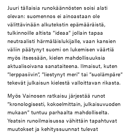
Juuri tällaisia runokäännösten soisi alati
olevan: suomennos ei ainoastaan ole
välittävinään alkutekstin epämääräistä,
tulkinnoille altista ”ideaa” jollain tapaa
neutraalisti härmäläislukijalle, vaan kansien
väliin päätynyt suomi on lukemisen väärtiä
myös itsessään, kielen mahdollisuuksia
aktualisoivana sanataiteena. Ilmaisut, kuten
”lerppasiivin”, ”liestynyt meri” tai ”suolämpäre”
tekevät julkaisun kielestä valloittavan rikasta.
Myös Vainosen ratkaisu järjestää runot
”kronologisesti, kokoelmittain, julkaisuvuoden
mukaan” tuntuu parhaalta mahdolliselta.
Yeatsin runoilmaisussa vähittäin tapahtuvat
muutokset ja kehityssuunnat tulevat