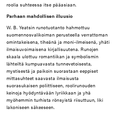
roolia suhteessa itse pääasiaan.
Parhaan mahdollisen illuusio
W. B. Yeatsin runotuotanto hahmottuu
suomennosvalikoiman perusteella verrattoman
omintakeisena, tiheänä ja moni-ilmeisenä, yhäti
ilmaisuvoimaisena kirjallisuutena. Runojen
skaala ulottuu romantiikan ja symbolismin
lähteiltä kumpuavasta tunnevetoisesta,
mystisestä ja paikoin suorastaan eeppiset
mittasuhteet saavasta ilmaisusta
suorasukaisen poliittiseen, roolirunouden
keinoja hyödyntävään lyriikkaan ja yhä
myöhemmin turhista rönsyistä riisuttuun, liki
lakoniseen säkeeseen.