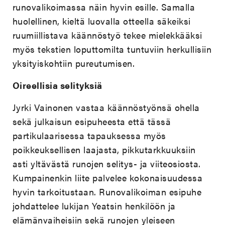
runovalikoimassa näin hyvin esille. Samalla
huolellinen, kieltä luovalla otteella säkeiksi
ruumiillistava käännöstyö tekee mielekkääksi
myös tekstien loputtomilta tuntuviin herkullisiin
yksityiskohtiin pureutumisen.
Oireellisia selityksiä
Jyrki Vainonen vastaa käännöstyönsä ohella
sekä julkaisun esipuheesta että tässä
partikulaarisessa tapauksessa myös
poikkeuksellisen laajasta, pikkutarkkuuksiin
asti yltävästä runojen selitys- ja viiteosiosta.
Kumpainenkin liite palvelee kokonaisuudessa
hyvin tarkoitustaan. Runovalikoiman esipuhe
johdattelee lukijan Yeatsin henkilöön ja
elämänvaiheisiin sekä runojen yleiseen