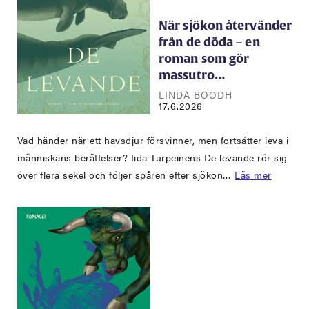
När sjökon återvänder
från de döda – en
roman som gör
massutro…
LINDA BOODH
17.6.2026
Vad händer när ett havsdjur försvinner, men fortsätter leva i
människans berättelser? Iida Turpeinens De levande rör sig
över flera sekel och följer spåren efter sjökon…
Läs mer