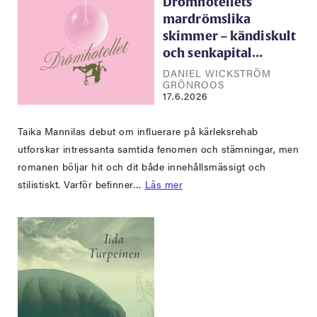
Drömhotellets
mardrömslika
skimmer – kändiskult
och senkapital…
DANIEL WICKSTRÖM
GRÖNROOS
17.6.2026
Taika Mannilas debut om influerare på kärleksrehab
utforskar intressanta samtida fenomen och stämningar, men
romanen böljar hit och dit både innehållsmässigt och
stilistiskt. Varför befinner…
Läs mer