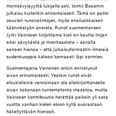
monisävyisyyttä lukijalle asti, toimii Basamin
julkaisu kuitenkin erinomaisesti. Tämä on paitsi
osuvien runovalintojen, myös ensiluokkaisen
käännöstyön ansiota. Runot suomentaneen
Jyrki Vainosen kirjoittama kieli on kautta linjan
siksi sävykästä ja monitasoista – sanalla
sanoen hienoa – että julkaisuformaatin ilmeisiä
sudenkuoppia katsoo kernaasti läpi sormien.
Suomentajana Vainonen onkin onnistunut
aivan erinomaisesti. Yeatsin runot eivät
alkukielisinä versioinaan ole allekirjoittaneelle
aivan kokonaan tuntematonta maastoa, mutta
Vainosen kontribuutio herättää paikoin yli sata
vuotta vanhan kielen eloon kyllä suorastaan
häkellyttävän hienosti.