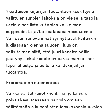
Yksittäisen kirjailijan tuotantoon keskittyviä
valittujen runojen laitoksia on yleisellä tasolla
usein aiheellista kritisoida valikoiman
suppeudesta ja/tai epätasapainoisuudesta.
Vainosen runovalinnat
synnyttävät kuitenkin
lukijassaan olennaisuuden illuusion,
vaikutelman siitä, että juuri kansien väliin
päätynyt tekstikooste on paras mahdollinen
tapa lähestyä ja esitellä kohdekirjailijan
tuotantoa.
Erinomainen suomennos
Vaikka valitut runot -henkinen julkaisu on
poissulkevuudessaan harvoin omiaan
välittämään alkuperäisten teoskokonaisuuksien