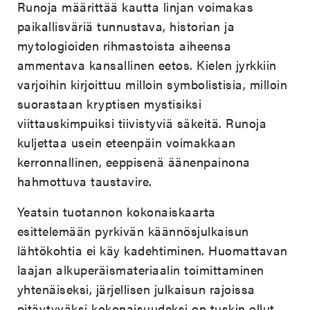
Runoja määrittää kautta linjan voimakas
paikallisväriä tunnustava, historian ja
mytologioiden rihmastoista aiheensa
ammentava kansallinen eetos. Kielen jyrkkiin
varjoihin kirjoittuu milloin symbolistisia, milloin
suorastaan kryptisen mystisiksi
viittauskimpuiksi tiivistyviä säkeitä. Runoja
kuljettaa usein eteenpäin voimakkaan
kerronnallinen, eeppisenä äänenpainona
hahmottuva taustavire.
Yeatsin tuotannon kokonaiskaarta
esittelemään pyrkivän käännösjulkaisun
lähtökohtia ei käy kadehtiminen. Huomattavan
laajan alkuperäismateriaalin toimittaminen
yhtenäiseksi, järjellisen julkaisun rajoissa
pitäytyväksi kokonaisuudeksi on tuskin ollut