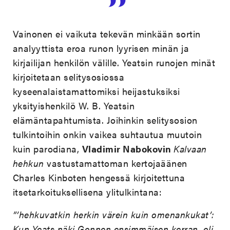
Vainonen ei vaikuta tekevän minkään sortin
analyyttista eroa runon lyyrisen minän ja
kirjailijan henkilön välille. Yeatsin runojen minät
kirjoitetaan selitysosiossa
kyseenalaistamattomiksi heijastuksiksi
yksityishenkilö W. B. Yeatsin
elämäntapahtumista. Joihinkin selitysosion
tulkintoihin onkin vaikea suhtautua muutoin
kuin parodiana,
Vladimir Nabokovin
Kalvaan
hehkun
vastustamattoman kertojaäänen
Charles Kinboten hengessä kirjoitettuna
itsetarkoituksellisena ylitulkintana:
”’hehkuvatkin herkin värein kuin omenankukat’:
Kun Yeats näki Gonnen ensimmäisen kerran, oli