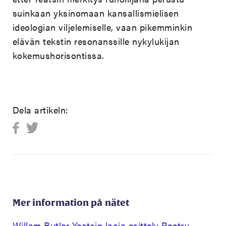
suinkaan yksinomaan kansallismielisen
ideologian viljelemiselle, vaan pikemminkin
elävän tekstin resonanssille nykylukijan
kokemushorisontissa.
Dela artikeln:
Mer information på nätet
Willam Butler Yeatsin laaja esittely Poetry