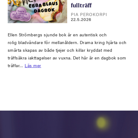
fullträff
PIA PEROKORPI
22.5.2026
Ellen Strömbergs sjunde bok är en autentisk och
rolig bladvändare för mellanåldern. Drama kring hjärta och
smärta skapas av både tjejer och killar kryddat med
träffsäkra iakttagelser av vuxna. Det här är en dagbok som
träffar…
Läs mer