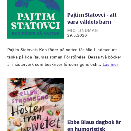
Pajtim Statovci - att
vara våldets barn
MIO LINDMAN
29.5.2026
Pajtim Statovcis Kon föder på natten får Mio Lindman att
tänka på Iida Raumas roman Förstörelse. Dessa två böcker
är mästerverk som beskriver försoningens och…
Läs mer
Ebba Blaus dagbok är
en humoristisk