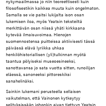
nykymaailmassa jo niin teoreettisesti kuin
filosofisestikin kaikkea muuta kuin ongelmaton.
Samalla se vie paitsi lukijalta ison osan
lukemisen iloa, myös Yeatsin teksteiltä
merkittävän osan niissä yhäti kirkkaana
kytevää ilmaisuvoimaa. Hienojen
suomennostensa puitteissa aktiivisesti tässä
päivässä elävä lyriikka uhkaa
henkilöhistoriallisen (yli)tulkinnan myötä
taantua pölyiseksi museoesineeksi,
sanottavansa jo sata vuotta sitten, runoilijan
eläessä, sanoneeksi pittoreskiksi
sanahelinäksi.
Sainkin lukemani perusteella sellaisen
vaikutelman, että Vainonen kytkeytyy
selityksissään johonkin aivan tiettyyn Yeatsin