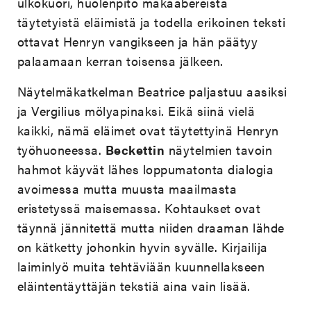
ulkokuori, huolenpito makaabereista
täytetyistä eläimistä ja todella erikoinen teksti
ottavat Henryn vangikseen ja hän päätyy
palaamaan kerran toisensa jälkeen.
Näytelmäkatkelman Beatrice paljastuu aasiksi
ja Vergilius mölyapinaksi. Eikä siinä vielä
kaikki, nämä eläimet ovat täytettyinä Henryn
työhuoneessa.
Beckettin
näytelmien tavoin
hahmot käyvät lähes loppumatonta dialogia
avoimessa mutta muusta maailmasta
eristetyssä maisemassa. Kohtaukset ovat
täynnä jännitettä mutta niiden draaman lähde
on kätketty johonkin hyvin syvälle. Kirjailija
laiminlyö muita tehtäviään kuunnellakseen
eläintentäyttäjän tekstiä aina vain lisää.