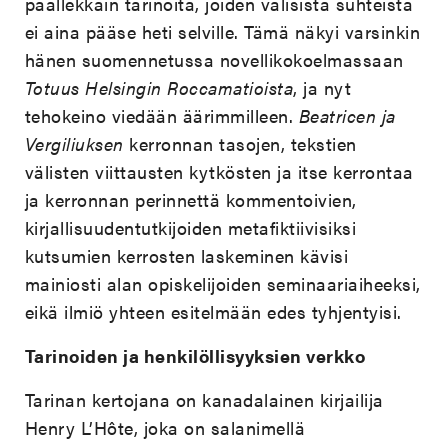
päällekkäin tarinoita, joiden välisistä suhteista
ei aina pääse heti selville. Tämä näkyi varsinkin
hänen suomennetussa novellikokoelmassaan
Totuus Helsingin Roccamatioista
, ja nyt
tehokeino viedään äärimmilleen.
Beatricen ja
Vergiliuksen
kerronnan tasojen, tekstien
välisten viittausten kytkösten ja itse kerrontaa
ja kerronnan perinnettä kommentoivien,
kirjallisuudentutkijoiden metafiktiivisiksi
kutsumien kerrosten laskeminen kävisi
mainiosti alan opiskelijoiden seminaariaiheeksi,
eikä ilmiö yhteen esitelmään edes tyhjentyisi.
Tarinoiden ja henkilöllisyyksien verkko
Tarinan kertojana on kanadalainen kirjailija
Henry L’Hôte, joka on salanimellä