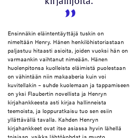
kirjailijoita.
Ensinnäkin eläintentäyttäjä tuskin on
nimeltään Henry. Hänen henkilöhistoriastaan
paljastuu hitaasti asioita, joiden vuoksi hän on
varmaankin vaihtanut nimeään. Hänen
huolenpitonsa kuolleista eläimistä puolestaan
on vähintään niin makaaberia kuin voi
kuvitellakin – suhde kuolemaan ja tappamiseen
on yksi Flaubertin novellista ja Henryn
kirjahankkeesta asti kirjaa hallinneista
teemoista, ja loppuratkaisu tuo sen esiin
yllättävällä tavalla. Kahden Henryn
kirjahankkeet ovat itse asiassa hyvin lähellä
toisiaan, vaikka lähtökohdat ja muoto