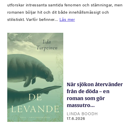
utforskar intressanta samtida fenomen och stämningar, men
romanen böljar hit och dit både innehållsmässigt och
stilistiskt. Varför befinner…
Läs mer
När sjökon återvänder
från de döda – en
roman som gör
massutro…
LINDA BOODH
17.6.2026