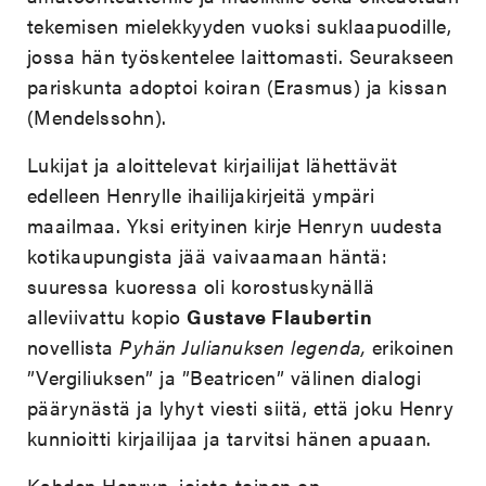
tekemisen mielekkyyden vuoksi suklaapuodille,
jossa hän työskentelee laittomasti. Seurakseen
pariskunta adoptoi koiran (Erasmus) ja kissan
(Mendelssohn).
Lukijat ja aloittelevat kirjailijat lähettävät
edelleen Henrylle ihailijakirjeitä ympäri
maailmaa. Yksi erityinen kirje Henryn uudesta
kotikaupungista jää vaivaamaan häntä:
suuressa kuoressa oli korostuskynällä
alleviivattu kopio
Gustave Flaubertin
novellista
Pyhän Julianuksen legenda,
erikoinen
”Vergiliuksen” ja ”Beatricen” välinen dialogi
päärynästä ja lyhyt viesti siitä, että joku Henry
kunnioitti kirjailijaa ja tarvitsi hänen apuaan.
Kahden Henryn, joista toinen on