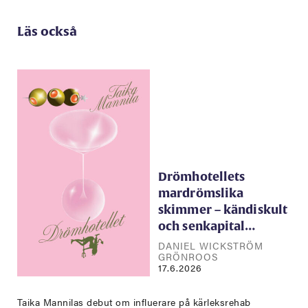
Läs också
Drömhotellets
mardrömslika
skimmer – kändiskult
och senkapital…
DANIEL WICKSTRÖM
GRÖNROOS
17.6.2026
Taika Mannilas debut om influerare på kärleksrehab