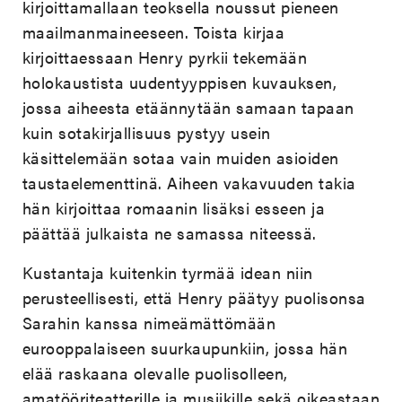
kirjoittamallaan teoksella noussut pieneen
maailmanmaineeseen. Toista kirjaa
kirjoittaessaan Henry pyrkii tekemään
holokaustista uudentyyppisen kuvauksen,
jossa aiheesta etäännytään samaan tapaan
kuin sotakirjallisuus pystyy usein
käsittelemään sotaa vain muiden asioiden
taustaelementtinä. Aiheen vakavuuden takia
hän kirjoittaa romaanin lisäksi esseen ja
päättää julkaista ne samassa niteessä.
Kustantaja kuitenkin tyrmää idean niin
perusteellisesti, että Henry päätyy puolisonsa
Sarahin kanssa nimeämättömään
eurooppalaiseen suurkaupunkiin, jossa hän
elää raskaana olevalle puolisolleen,
amatööriteatterille ja musiikille sekä oikeastaan