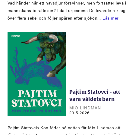
Vad händer när ett havsdjur försvinner, men fortsätter leva i
människans berättelser? Iida Turpeinens De levande rör sig
över flera sekel och följer spåren efter sjökon…
Läs mer
Pajtim Statovci - att
vara våldets barn
MIO LINDMAN
29.5.2026
Pajtim Statovcis Kon föder på natten får Mio Lindman att