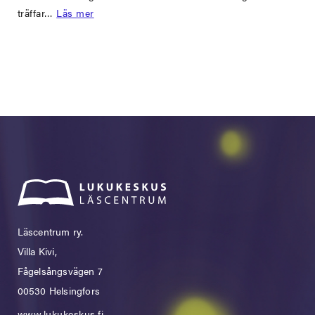
träffar…
Läs mer
Läscentrum ry.
Villa Kivi,
Fågelsångsvägen 7
00530 Helsingfors
www.lukukeskus.fi