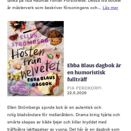
tänka på Iida Raumas roman Förstörelse. Dessa två böcker
är mästerverk som beskriver försoningens och…
Läs mer
Ebba Blaus dagbok är
en humoristisk
fullträff
PIA PEROKORPI
22.5.2026
Ellen Strömbergs sjunde bok är en autentisk och
rolig bladvändare för mellanåldern. Drama kring hjärta och
smärta skapas av både tjejer och killar kryddat med
träffsäkra iakttagelser av vuxna. Det här är en dagbok som