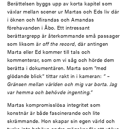
Berättelsen byggs upp av korta kapitel som
växlar mellan scener ur Martas och Eds liv där
i öknen och Mirandas och Amandas
förehavanden i Åbo. Ett intressant
berättargrepp är återkommande små passager
som liksom är
off the record
, där antingen
Marta eller Ed kommer till tals och
kommenterar, som om vi såg och hörde dem
berätta i dokumentären. Marta som ”med
glödande blick” tittar rakt in i kameran:
”­ –
Gränsen mellan världen och mig var borta. Jag
var hemma och behövde ingenting.”
Martas kompromisslösa integritet som
konstnär är både fascinerande och lite
skrämmande. Hon skapar sin egen värld och
tycks inte behöva andra mänskor för att utöva