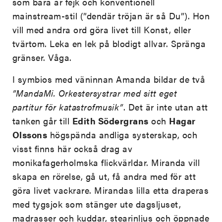
som bara är fejk och konventionell
mainstream-stil (”dendär tröjan är så Du”). Hon
vill med andra ord göra livet till Konst, eller
tvärtom. Leka en lek på blodigt allvar. Spränga
gränser. Våga.
I symbios med väninnan Amanda bildar de två
”MandaMi. Orkestersystrar med sitt eget
partitur för katastrofmusik”
. Det är inte utan att
tanken går till
Edith Södergrans
och
Hagar
Olssons
högspända andliga systerskap, och
visst finns här också drag av
monikafagerholmska flickvärldar. Miranda vill
skapa en rörelse, gå ut, få andra med för att
göra livet vackrare. Mirandas lilla etta draperas
med tygsjok som stänger ute dagsljuset,
madrasser och kuddar, stearinljus och öppnade