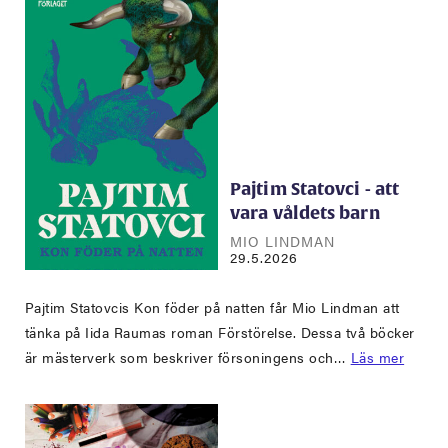
Pajtim Statovci - att
vara våldets barn
MIO LINDMAN
29.5.2026
Pajtim Statovcis Kon föder på natten får Mio Lindman att
tänka på Iida Raumas roman Förstörelse. Dessa två böcker
är mästerverk som beskriver försoningens och…
Läs mer