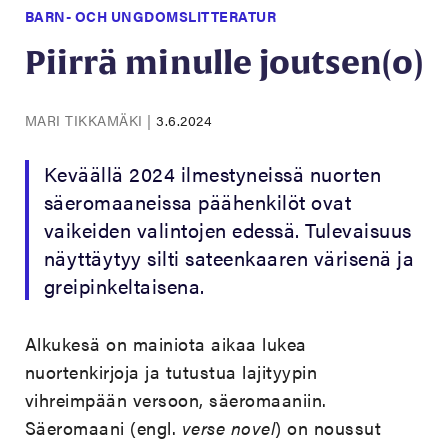
BARN- OCH UNGDOMSLITTERATUR
Piirrä minulle joutsen(o)
MARI TIKKAMÄKI
|
3.6.2024
Keväällä 2024 ilmestyneissä nuorten
säeromaaneissa päähenkilöt ovat
vaikeiden valintojen edessä. Tulevaisuus
näyttäytyy silti sateenkaaren värisenä ja
greipinkeltaisena.
Alkukesä on mainiota aikaa lukea
nuortenkirjoja ja tutustua lajityypin
vihreimpään versoon, säeromaaniin.
Säeromaani (engl.
verse novel
) on noussut