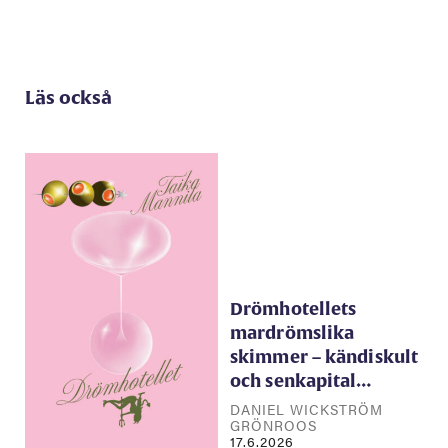
Läs också
Drömhotellets
mardrömslika
skimmer – kändiskult
och senkapital…
DANIEL WICKSTRÖM
GRÖNROOS
17.6.2026