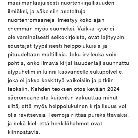
maailmanlaajuisesti nuortenkirjallisuuden
ilmiöksi, ja säkeisiin aseteltuja
nuortenromaaneja ilmestyy koko ajan
enemmän myös suomeksi. Vaikka kyse ei
ole varsinaisesti selkokirjoista, ovat lajityypin
edustajat tyypillisesti helppolukuisia ja
pituudeltaan maltillisia. Joku irvileuka voisi
pohtia, onko ilmava kirjallisuudenlaji suunnattu
älypuhelimiin kiinni kasvaneelle sukupolvelle,
joka ei jaksa keskittyä vaikeisiin ja pitkiin
teoksiin. Kahden teoksen otos kevään 2024
säeromaaneista kuitenkin vakuuttaa minut
siitä, että myös helppolukuinen kirjallisuus voi
olla ravitsevaa. Teemoja riittää pureksittavaksi,
ja sekä kieli että henkilöhahmot ovat
kiinnostavia.