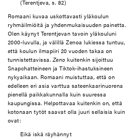
(Terentjeva, s. 82)
Romaani kuvaa uskottavasti yläkoulun
ryhmäilmiöitä ja yhdenmukaisuuden painetta.
Olen käynyt Terentjevan tavoin yläkouluni
2000-luvulla, ja välillä Zenoa lukiessa tuntuu,
että koulun ilmapiiri 20 vuoden takaa on
tunnistettavissa.
Zeno
kuitenkin sijoittuu
Snapchatteineen ja Tiktok-ihastuksineen
nykyaikaan. Romaani muistuttaa, että on
edelleen eri asia varttua sateenkaarinuorena
pienellä paikkakunnalla kuin suuressa
kaupungissa. Helpottavaa kuitenkin on, että
kotonaan tytöt saavat olla juuri sellaisia kuin
ovat:
Eikä iskä räyhännyt