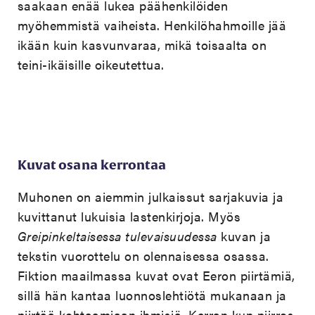
saakaan enää lukea päähenkilöiden
myöhemmistä vaiheista. Henkilöhahmoille jää
ikään kuin kasvunvaraa, mikä toisaalta on
teini-ikäisille oikeutettua.
Kuvat osana kerrontaa
Muhonen on aiemmin julkaissut sarjakuvia ja
kuvittanut lukuisia lastenkirjoja. Myös
Greipinkeltaisessa tulevaisuudessa
kuvan ja
tekstin vuorottelu on olennaisessa osassa.
Fiktion maailmassa kuvat ovat Eeron piirtämiä,
sillä hän kantaa luonnoslehtiötä mukanaan ja
piirtää kohtaamiaan ihmisiä. Kerran kun piirros