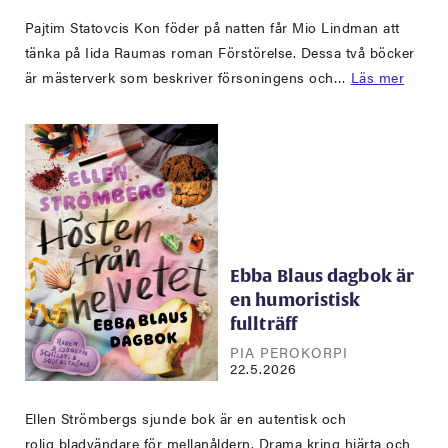
Pajtim Statovcis Kon föder på natten får Mio Lindman att
tänka på Iida Raumas roman Förstörelse. Dessa två böcker
är mästerverk som beskriver försoningens och…
Läs mer
Ebba Blaus dagbok är
en humoristisk
fullträff
PIA PEROKORPI
22.5.2026
Ellen Strömbergs sjunde bok är en autentisk och
rolig bladvändare för mellanåldern. Drama kring hjärta och