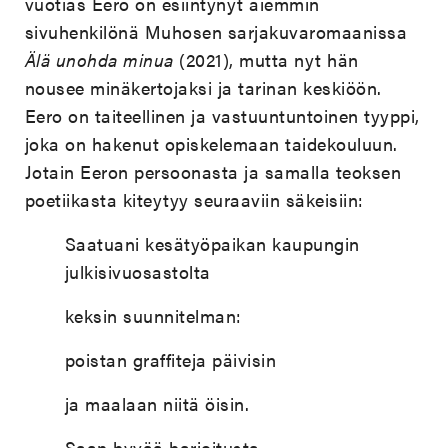
vuotias Eero on esiintynyt aiemmin
sivuhenkilönä Muhosen sarjakuvaromaanissa
Älä unohda minua
(2021), mutta nyt hän
nousee minäkertojaksi ja tarinan keskiöön.
Eero on taiteellinen ja vastuuntuntoinen tyyppi,
joka on hakenut opiskelemaan taidekouluun.
Jotain Eeron persoonasta ja samalla teoksen
poetiikasta kiteytyy seuraaviin säkeisiin:
Saatuani kesätyöpaikan kaupungin
julkisivuosastolta
keksin suunnitelman:
poistan graffiteja päivisin
ja maalaan niitä öisin.
Saan hyvää harjoitusta