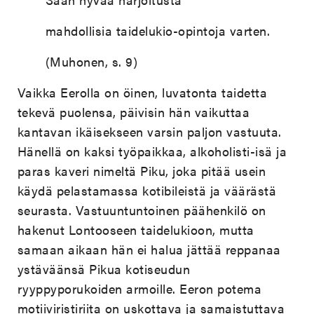
mahdollisia taidelukio-opintoja varten.
(Muhonen, s. 9)
Vaikka Eerolla on öinen, luvatonta taidetta
tekevä puolensa, päivisin hän vaikuttaa
kantavan ikäisekseen varsin paljon vastuuta.
Hänellä on kaksi työpaikkaa, alkoholisti-isä ja
paras kaveri nimeltä Piku, joka pitää usein
käydä pelastamassa kotibileistä ja väärästä
seurasta. Vastuuntuntoinen päähenkilö on
hakenut Lontooseen taidelukioon, mutta
samaan aikaan hän ei halua jättää reppanaa
ystäväänsä Pikua kotiseudun
ryyppyporukoiden armoille. Eeron potema
motiiviristiriita on uskottava ja samaistuttava