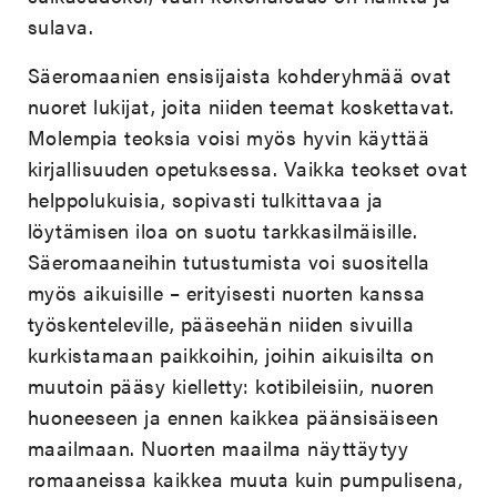
sulava.
Säeromaanien ensisijaista kohderyhmää ovat
nuoret lukijat, joita niiden teemat koskettavat.
Molempia teoksia voisi myös hyvin käyttää
kirjallisuuden opetuksessa. Vaikka teokset ovat
helppolukuisia, sopivasti tulkittavaa ja
löytämisen iloa on suotu tarkkasilmäisille.
Säeromaaneihin tutustumista voi suositella
myös aikuisille – erityisesti nuorten kanssa
työskenteleville, pääseehän niiden sivuilla
kurkistamaan paikkoihin, joihin aikuisilta on
muutoin pääsy kielletty: kotibileisiin, nuoren
huoneeseen ja ennen kaikkea päänsisäiseen
maailmaan. Nuorten maailma näyttäytyy
romaaneissa kaikkea muuta kuin pumpulisena,