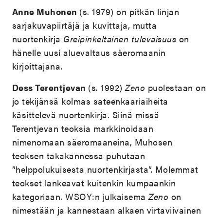
Anne Muhonen
(s. 1979) on pitkän linjan
sarjakuvapiirtäjä ja kuvittaja, mutta
nuortenkirja
Greipinkeltainen tulevaisuus
on
hänelle uusi aluevaltaus säeromaanin
kirjoittajana.
Dess Terentjevan
(s. 1992)
Zeno
puolestaan on
jo tekijänsä kolmas sateenkaariaiheita
käsittelevä nuortenkirja. Siinä missä
Terentjevan teoksia markkinoidaan
nimenomaan säeromaaneina, Muhosen
teoksen takakannessa puhutaan
”helppolukuisesta nuortenkirjasta”. Molemmat
teokset lankeavat kuitenkin kumpaankin
kategoriaan. WSOY:n julkaisema
Zeno
on
nimestään ja kannestaan alkaen virtaviivainen