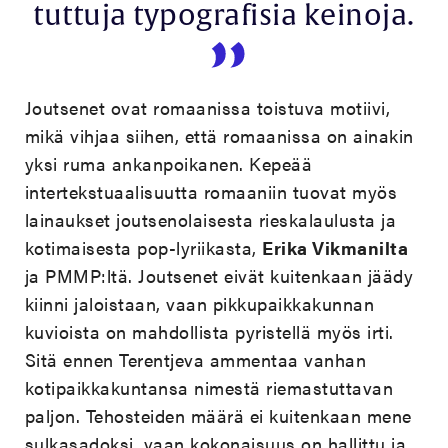
tuttuja typografisia keinoja.
Joutsenet ovat romaanissa toistuva motiivi,
mikä vihjaa siihen, että romaanissa on ainakin
yksi ruma ankanpoikanen. Kepeää
intertekstuaalisuutta romaaniin tuovat myös
lainaukset joutsenolaisesta rieskalaulusta ja
kotimaisesta pop-lyriikasta,
Erika Vikmanilta
ja PMMP:ltä. Joutsenet eivät kuitenkaan jäädy
kiinni jaloistaan, vaan pikkupaikkakunnan
kuvioista on mahdollista pyristellä myös irti.
Sitä ennen Terentjeva ammentaa vanhan
kotipaikkakuntansa nimestä riemastuttavan
paljon. Tehosteiden määrä ei kuitenkaan mene
sulkasadoksi, vaan kokonaisuus on hallittu ja