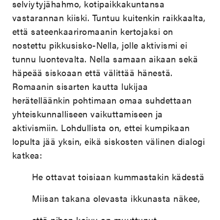
selviytyjähahmo, kotipaikkakuntansa
vastarannan kiiski. Tuntuu kuitenkin raikkaalta,
että sateenkaariromaanin kertojaksi on
nostettu pikkusisko-Nella, jolle aktivismi ei
tunnu luontevalta. Nella samaan aikaan sekä
häpeää siskoaan että välittää hänestä.
Romaanin sisarten kautta lukijaa
herätelläänkin pohtimaan omaa suhdettaan
yhteiskunnalliseen vaikuttamiseen ja
aktivismiin. Lohdullista on, ettei kumpikaan
lopulta jää yksin, eikä siskosten välinen dialogi
katkea:
He ottavat toisiaan kummastakin kädestä
Miisan takana olevasta ikkunasta näkee,
että pihan koivu on muuttunut