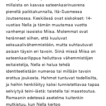
millaista on kasvaa sateenkaarinuorena
pienellä paikkakunnalla, Itä-Suomessa
Joutsenossa. Keskiössä ovat siskokset: 14-
vuotias Nella ja tämän muutamaa vuotta
vanhempi isosisko Miisa. Molemmat ovat
heränneet siihen, että kuuluvat
seksuaalivähemmistöön, mutta suhtautuvat
asiaan täysin eri tavoin. Siinä missä Miisa on
sateenkaarilippua heiluttava vähemmistöjen
esitaistelija, Nella ei halua tehdä
identiteetistään numeroa tai millään tavoin
erottua joukosta. Hahmot tuntuvat todellisilta,
ja heihin henkilöityy kaksi tunnistettavaa tapaa
selviytyä teini-iästä: taistella tai maastoutua.
Romaanin edetessä asetelma kuitenkin
mutkistuu, kun Nella kertoo