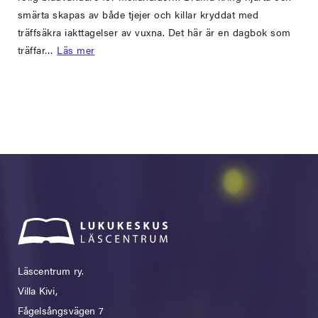
smärta skapas av både tjejer och killar kryddat med
träffsäkra iakttagelser av vuxna. Det här är en dagbok som
träffar…
Läs mer
Läscentrum ry.
Villa Kivi,
Fågelsångsvägen 7