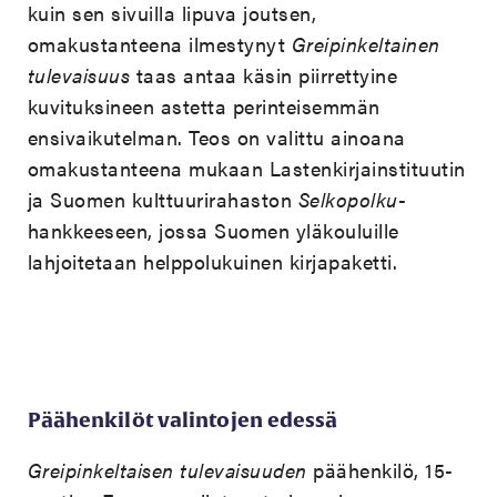
kuin sen sivuilla lipuva joutsen,
omakustanteena ilmestynyt
Greipinkeltainen
tulevaisuus
taas antaa käsin piirrettyine
kuvituksineen astetta perinteisemmän
ensivaikutelman.
Teos on valittu ainoana
omakustanteena mukaan Lastenkirjainstituutin
ja Suomen kulttuurirahaston
Selkopolku
-
hankkeeseen, jossa Suomen yläkouluille
lahjoitetaan helppolukuinen kirjapaketti.
Päähenkilöt valintojen edessä
Greipinkeltaisen tulevaisuuden
päähenkilö, 15-