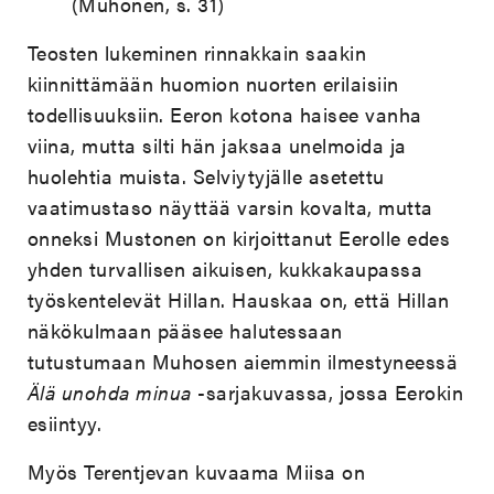
(Muhonen, s. 31)
Teosten lukeminen rinnakkain saakin
kiinnittämään huomion nuorten erilaisiin
todellisuuksiin. Eeron kotona haisee vanha
viina, mutta silti hän jaksaa unelmoida ja
huolehtia muista. Selviytyjälle asetettu
vaatimustaso näyttää varsin kovalta, mutta
onneksi Mustonen on kirjoittanut Eerolle edes
yhden turvallisen aikuisen, kukkakaupassa
työskentelevät Hillan. Hauskaa on, että Hillan
näkökulmaan pääsee halutessaan
tutustumaan Muhosen aiemmin ilmestyneessä
Älä unohda minua
-sarjakuvassa, jossa Eerokin
esiintyy.
Myös Terentjevan kuvaama Miisa on