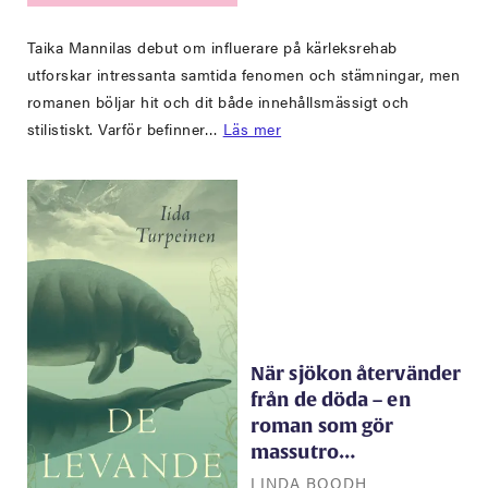
Taika Mannilas debut om influerare på kärleksrehab
utforskar intressanta samtida fenomen och stämningar, men
romanen böljar hit och dit både innehållsmässigt och
stilistiskt. Varför befinner…
Läs mer
När sjökon återvänder
från de döda – en
roman som gör
massutro…
LINDA BOODH