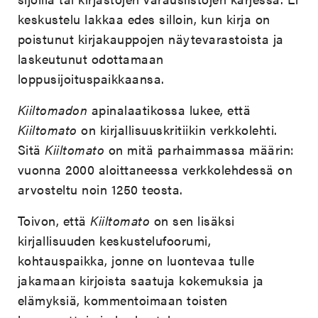
keskustelu lakkaa edes silloin, kun kirja on
poistunut kirjakauppojen näytevarastoista ja
laskeutunut odottamaan
loppusijoituspaikkaansa.
Kiiltomadon
apinalaatikossa lukee, että
Kiiltomato
on kirjallisuuskritiikin verkkolehti.
Sitä
Kiiltomato
on mitä parhaimmassa määrin:
vuonna 2000 aloittaneessa verkkolehdessä on
arvosteltu noin 1250 teosta.
Toivon, että
Kiiltomato
on sen lisäksi
kirjallisuuden keskustelufoorumi,
kohtauspaikka, jonne on luontevaa tulle
jakamaan kirjoista saatuja kokemuksia ja
elämyksiä, kommentoimaan toisten