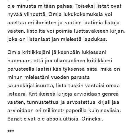
ole minusta mitään pahaa. Toiseksi listat ovat
hyvää viihdettä. Omia lukukokemuksia voi
asettaa eri ihmisten ja raatien laatimia listoja
vasten, listoilta voi poimia luettavakseen kirjan,
joka on listanlaatijan mielestä laadukas.
Omia kritiikkejäni jälkeenpäin lukiessani
huomaan, että jos ulkopuolinen kritiikkieni
perusteella laatisi käsityksensä siitä, mikä on
minun mielestäni vuoden parasta
kaunokirjallisuutta, lista tuskin vastaisi omaa
listaani. Kritiikeissä kirjoja arvioidaan genreä
vasten, tunnustettua ja arvostettua kirjailijaa
arvioidaan eri millimetripaperilla kuin noviisia.
Sanat eivät ole absoluuttisia. Onneksi.
***