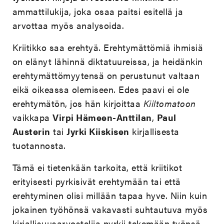
ammattilukija, joka osaa paitsi esitellä ja
arvottaa myös analysoida.
Kriitikko saa erehtyä. Erehtymättömiä ihmisiä
on elänyt lähinnä diktatuureissa, ja heidänkin
erehtymättömyytensä on perustunut valtaan
eikä oikeassa olemiseen. Edes paavi ei ole
erehtymätön, jos hän kirjoittaa
Kiiltomatoon
vaikkapa
Virpi Hämeen-Anttilan
,
Paul
Austerin
tai
Jyrki Kiiskisen
kirjallisesta
tuotannosta.
Tämä ei tietenkään tarkoita, että kriitikot
erityisesti pyrkisivät erehtymään tai että
erehtyminen olisi millään tapaa hyve. Niin kuin
jokainen työhönsä vakavasti suhtautuva myös
kirjallisuusarvostelija pyrkii tekemään työnsä