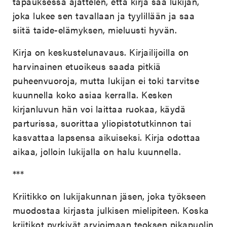
tapauksessa ajattelen, että kirja saa lukijan,
joka lukee sen tavallaan ja tyylillään ja saa
siitä taide-elämyksen, mieluusti hyvän.
Kirja on keskustelunavaus. Kirjailijoilla on
harvinainen etuoikeus saada pitkiä
puheenvuoroja, mutta lukijan ei toki tarvitse
kuunnella koko asiaa kerralla. Kesken
kirjanluvun hän voi laittaa ruokaa, käydä
parturissa, suorittaa yliopistotutkinnon tai
kasvattaa lapsensa aikuiseksi. Kirja odottaa
aikaa, jolloin lukijalla on halu kuunnella.
***
Kriitikko on lukijakunnan jäsen, joka työkseen
muodostaa kirjasta julkisen mielipiteen. Koska
kriitikot pyrkivät arvioimaan teoksen pikapuolin