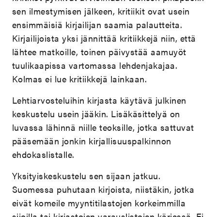
sen ilmestymisen jälkeen, kritiikit ovat usein
ensimmäisiä kirjailijan saamia palautteita.
Kirjailijoista yksi jännittää kritiikkejä niin, että
lähtee matkoille, toinen päivystää aamuyöt
tuulikaapissa vartomassa lehdenjakajaa.
Kolmas ei lue kritiikkejä lainkaan.
Lehtiarvosteluihin kirjasta käytävä julkinen
keskustelu usein jääkin. Lisäkäsittelyä on
luvassa lähinnä niille teoksille, jotka sattuvat
pääsemään jonkin kirjallisuuspalkinnon
ehdokaslistalle.
Yksityiskeskustelu sen sijaan jatkuu.
Suomessa puhutaan kirjoista, niistäkin, jotka
eivät komeile myyntitilastojen korkeimmilla
sijoilla tai kirjastojen varauslistojen kärjessä. Ei