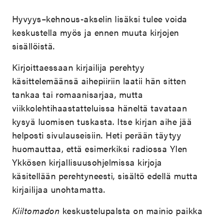
Hyvyys–kehnous-akselin lisäksi tulee voida
keskustella myös ja ennen muuta kirjojen
sisällöistä.
Kirjoittaessaan kirjailija perehtyy
käsittelemäänsä aihepiiriin laatii hän sitten
tankaa tai romaanisarjaa, mutta
viikkolehtihaastatteluissa häneltä tavataan
kysyä luomisen tuskasta. Itse kirjan aihe jää
helposti sivulauseisiin. Heti perään täytyy
huomauttaa, että esimerkiksi radiossa Ylen
Ykkösen kirjallisuusohjelmissa kirjoja
käsitellään perehtyneesti, sisältö edellä mutta
kirjailijaa unohtamatta.
Kiiltomadon
keskustelupalsta on mainio paikka