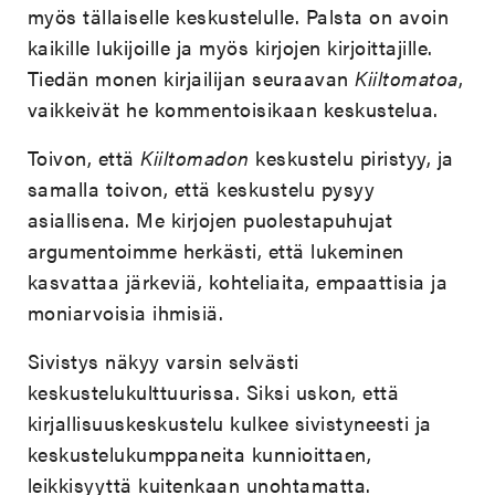
myös tällaiselle keskustelulle. Palsta on avoin
kaikille lukijoille ja myös kirjojen kirjoittajille.
Tiedän monen kirjailijan seuraavan
Kiiltomatoa
,
vaikkeivät he kommentoisikaan keskustelua.
Toivon, että
Kiiltomadon
keskustelu piristyy, ja
samalla toivon, että keskustelu pysyy
asiallisena. Me kirjojen puolestapuhujat
argumentoimme herkästi, että lukeminen
kasvattaa järkeviä, kohteliaita, empaattisia ja
moniarvoisia ihmisiä.
Sivistys näkyy varsin selvästi
keskustelukulttuurissa. Siksi uskon, että
kirjallisuuskeskustelu kulkee sivistyneesti ja
keskustelukumppaneita kunnioittaen,
leikkisyyttä kuitenkaan unohtamatta.