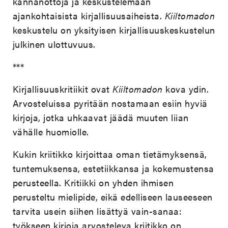
kannanottoja ja keskustelemaan
ajankohtaisista kirjallisuusaiheista.
Kiiltomadon
keskustelu on yksityisen kirjallisuuskeskustelun
julkinen ulottuvuus.
***
Kirjallisuuskritiikit ovat
Kiiltomadon
kova ydin.
Arvosteluissa pyritään nostamaan esiin hyviä
kirjoja, jotka uhkaavat jäädä muuten liian
vähälle huomiolle.
Kukin kriitikko kirjoittaa oman tietämyksensä,
tuntemuksensa, estetiikkansa ja kokemustensa
perusteella. Kritiikki on yhden ihmisen
perusteltu mielipide, eikä edelliseen lauseeseen
tarvita usein siihen lisättyä vain-sanaa:
työkseen kirjoja arvosteleva kriitikko on