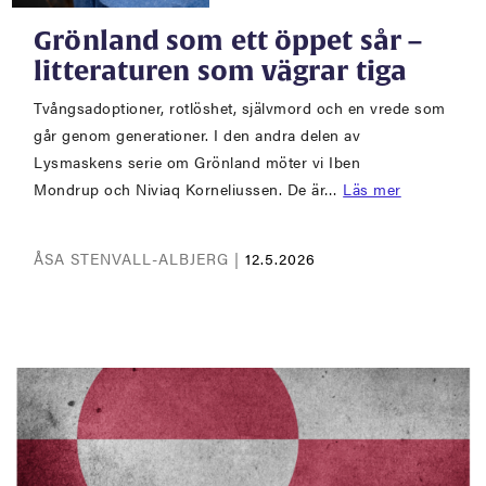
Grönland som ett öppet sår –
litteraturen som vägrar tiga
Tvångsadoptioner, rotlöshet, självmord och en vrede som
går genom generationer. I den andra delen av
Lysmaskens serie om Grönland möter vi Iben
Mondrup och Niviaq Korneliussen. De är…
Läs mer
ÅSA STENVALL-ALBJERG |
12.5.2026