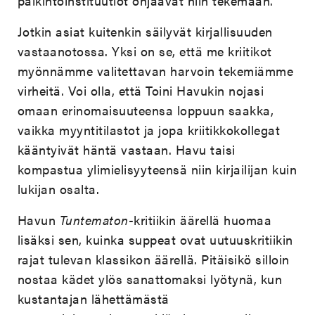
palkintoinstituutiot ohjaavat niin tekemään.
Jotkin asiat kuitenkin säilyvät kirjallisuuden
vastaanotossa. Yksi on se, että me kriitikot
myönnämme valitettavan harvoin tekemiämme
virheitä. Voi olla, että Toini Havukin nojasi
omaan erinomaisuuteensa loppuun saakka,
vaikka myyntitilastot ja jopa kriitikkokollegat
kääntyivät häntä vastaan. Havu taisi
kompastua ylimielisyyteensä niin kirjailijan kuin
lukijan osalta.
Havun
Tuntematon
-kritiikin äärellä huomaa
lisäksi sen, kuinka suppeat ovat uutuuskritiikin
rajat tulevan klassikon äärellä. Pitäisikö silloin
nostaa kädet ylös sanattomaksi lyötynä, kun
kustantajan lähettämästä