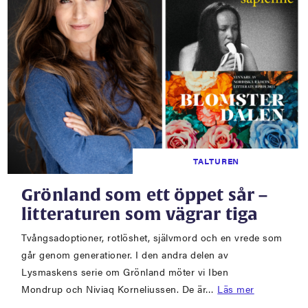
TALTUREN
Grönland som ett öppet sår –
litteraturen som vägrar tiga
Tvångsadoptioner, rotlöshet, självmord och en vrede som
går genom generationer. I den andra delen av
Lysmaskens serie om Grönland möter vi Iben
Mondrup och Niviaq Korneliussen. De är…
Läs mer