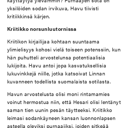
käyttäytyä ylevämmin? Purnaajien sota on
yksilöiden sodan irvikuva, Havu tiivisti
kritiikkinsä kärjen.
Kriitikko norsunluutornissa
Kriitikon kirjailijaa kohtaan suuntaama
ylimielisyys kohosi vielä toiseen potenssiin, kun
hän puhutteli arvostelunsa potentiaalisia
lukijoita. Havu antoi jopa kasvatuksellisia
lukuvinkkejä niille, jotka katsoivat Linnan
kuvanneen todellista suomalaista sotilasta.
Havun arvostelusta olisi moni rintamamies
voinut hermostua niin, että Hesari olisi lentänyt
saman tien uunin pesän täytteeksi. Kriitikko
leimasi sodankäyneen kansan luonnonlapsen
asteella oleviksi purnaajiksi, joiden sitkeää