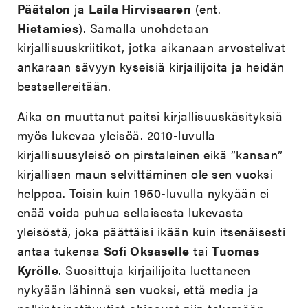
Päätalon
ja
Laila Hirvisaaren
(ent.
Hietamies
). Samalla unohdetaan
kirjallisuuskriitikot, jotka aikanaan arvostelivat
ankaraan sävyyn kyseisiä kirjailijoita ja heidän
bestsellereitään.
Aika on muuttanut paitsi kirjallisuuskäsityksiä
myös lukevaa yleisöä. 2010-luvulla
kirjallisuusyleisö on pirstaleinen eikä ”kansan”
kirjallisen maun selvittäminen ole sen vuoksi
helppoa. Toisin kuin 1950-luvulla nykyään ei
enää voida puhua sellaisesta lukevasta
yleisöstä, joka päättäisi ikään kuin itsenäisesti
antaa tukensa
Sofi Oksaselle
tai
Tuomas
Kyrölle
. Suosittuja kirjailijoita luettaneen
nykyään lähinnä sen vuoksi, että media ja