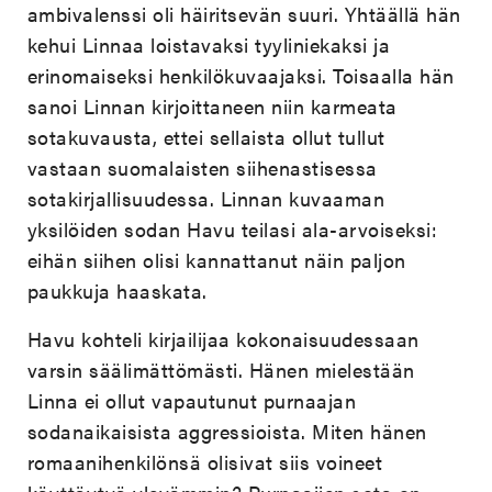
ambivalenssi oli häiritsevän suuri. Yhtäällä hän
kehui Linnaa loistavaksi tyyliniekaksi ja
erinomaiseksi henkilökuvaajaksi. Toisaalla hän
sanoi Linnan kirjoittaneen niin karmeata
sotakuvausta, ettei sellaista ollut tullut
vastaan suomalaisten siihenastisessa
sotakirjallisuudessa. Linnan kuvaaman
yksilöiden sodan Havu teilasi ala-arvoiseksi:
eihän siihen olisi kannattanut näin paljon
paukkuja haaskata.
Havu kohteli kirjailijaa kokonaisuudessaan
varsin säälimättömästi. Hänen mielestään
Linna ei ollut vapautunut purnaajan
sodanaikaisista aggressioista. Miten hänen
romaanihenkilönsä olisivat siis voineet