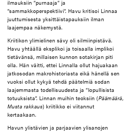
ilmauksiin ”purnaaja” ja
”sammakkoperspektiivi”. Havu kritisoi Linnaa
juuttumisesta yksittäistapauksiin ilman
laajempaa näkemystä.
Kriitikon ylimielinen sävy oli silmiinpistävä.
Havu yhtäällä eksplikoi ja toisaalla implikoi
tietävänsä, millaisen kunnon sotakirjan piti
olla. Hän väitti, ettei Linnalla ollut hajuakaan
jatkosodan makrohistoriasta eikä hänellä sen
vuoksi ollut kykyä tehdä päätelmiä sodan
laajemmasta todellisuudesta ja ”lopullisista
totuuksista”. Linnan muihin teoksiin (
Päämäärä
,
Musta rakkaus
) kriitikko ei viitannut
kertaakaan.
Havun ylistävien ja parjaavien ylisanojen