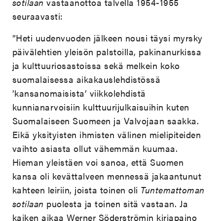
sotilaan
vastaanottoa talvella 1954-1955
seuraavasti:
”Heti uudenvuoden jälkeen nousi täysi myrsky
päivälehtien yleisön palstoilla, pakinanurkissa
ja kulttuuriosastoissa sekä melkein koko
suomalaisessa aikakauslehdistössä
’kansanomaisista’ viikkolehdistä
kunnianarvoisiin kulttuurijulkaisuihin kuten
Suomalaiseen Suomeen ja Valvojaan saakka.
Eikä yksityisten ihmisten välinen mielipiteiden
vaihto asiasta ollut vähemmän kuumaa.
Hieman yleistäen voi sanoa, että Suomen
kansa oli kevättalveen mennessä jakaantunut
kahteen leiriin, joista toinen oli
Tuntemattoman
sotilaan
puolesta ja toinen sitä vastaan. Ja
kaiken aikaa Werner Söderströmin kirjapaino