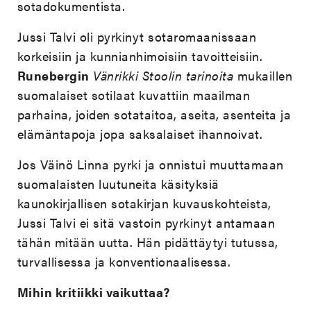
sotadokumentista.
Jussi Talvi oli pyrkinyt sotaromaanissaan
korkeisiin ja kunnianhimoisiin tavoitteisiin.
Runebergin
Vänrikki Stoolin tarinoita
mukaillen
suomalaiset sotilaat kuvattiin maailman
parhaina, joiden sotataitoa, aseita, asenteita ja
elämäntapoja jopa saksalaiset ihannoivat.
Jos Väinö Linna pyrki ja onnistui muuttamaan
suomalaisten luutuneita käsityksiä
kaunokirjallisen sotakirjan kuvauskohteista,
Jussi Talvi ei sitä vastoin pyrkinyt antamaan
tähän mitään uutta. Hän pidättäytyi tutussa,
turvallisessa ja konventionaalisessa.
Mihin kritiikki vaikuttaa?