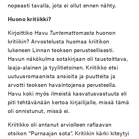
nopeasti tavalla, jota ei ollut ennen nähty.
Huono kritiikki?
Kirjoittiko Havu
Tuntemattomasta
huonon
kritiikin? Arvostelusta huomaa kriitikon
lukeneen Linnan teoksen perusteellisesti.
Havun näkökulma sotakirjaan oli taustoittava,
laaja-alainen ja tyylitietoinen. Kriitikko etsi
uutuusromaanista ansioita ja puutteita ja
arvotti teoksen havaintojensa perusteella.
Havu koki myös ilmeistä kasvatusvastuuta eli
piti tehtävänään kertoa kirjailijalle, missä tämä
oli onnistunut, missä ei.
Kriitikko oli antanut arviolleen raflaavan
otsikon ”Purnaajan sota”. Kritiikin kärki kiteytyi