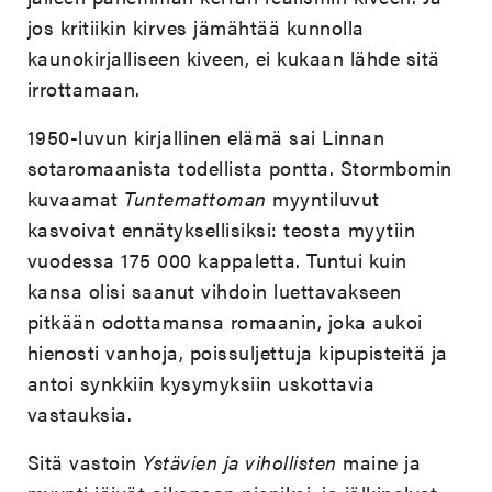
jos kritiikin kirves jämähtää kunnolla
kaunokirjalliseen kiveen, ei kukaan lähde sitä
irrottamaan.
1950-luvun kirjallinen elämä sai Linnan
sotaromaanista todellista pontta. Stormbomin
kuvaamat
Tuntemattoman
myyntiluvut
kasvoivat ennätyksellisiksi: teosta
myytiin
vuodessa 175 000 kappaletta. Tuntui kuin
kansa olisi saanut vihdoin luettavakseen
pitkään odottamansa romaanin, joka aukoi
hienosti vanhoja, poissuljettuja kipupisteitä ja
antoi synkkiin kysymyksiin uskottavia
vastauksia.
Sitä vastoin
Ystävien ja vihollisten
maine ja