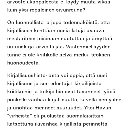
arvostelukappaleesta ei löydy muuta vikaa
kuin yksi repaleinen sivunreuna?
On luonnollista ja jopa todennäköistä, että
kirjalliseen kenttään uusia latuja avaava
mestariteos toisinaan suututtaa ja ärsyttää
uutuuskirja-arvioitsijaa. Vastenmielisyyden
tunne ei ole kriitikolle selvä merkki teoksen
huonoudesta.
Kirjallisuushistoriasta voi oppia, että uusi
kirjallisuus ja sen edustajat kirjailijoista
kriitikoihin ja tutkijoihin ovat tavanneet lyödä
poskelle vanhaa kirjallisuutta, kävellä sen ylitse
ja unohtaa menneet suuruudet. Yksi Havun
”virheistä” oli puolustaa suomalaisittain
katsottuna ikivanhaa kirjallista perinnettä