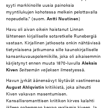
syyti markkinoille uusia painoksia
myyntilukujen kohotessa melkein pelottavalla
nopeudella.” (suom.
Antti Nuutinen
)
Havu oli aivan oikein haistanut Linnan
lähteneen kirjalliselle sotaretkelle Runebergiä
vastaan. Kirjallinen jatkosota onkin nähtävissä
tietynlaisena jatkumona sille kaunokirjalliselle
kansankuvauspolemiikille, joka oli aikaisemmin
kärjistynyt ennen muuta 1870-luvulla
Aleksis
Kiven
Seitsemän veljeksen
ilmestyessä.
Havun jyrkät äänensävyt löytävät vastineensa
August Ahlqvistin
kritiikistä, joka aiheutti
Kiven vakavan masentumisen.
Kansallisromanttisen kriitikon kirves kalahti
jälleen pahemman kerran realismin kiveen. Ja