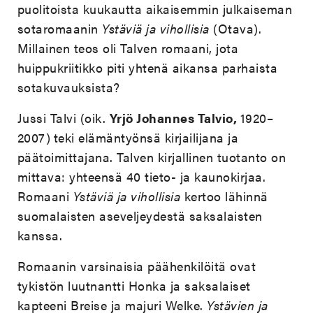
puolitoista kuukautta aikaisemmin julkaiseman
sotaromaanin
Ystäviä ja vihollisia
(Otava).
Millainen teos oli Talven romaani, jota
huippukriitikko piti yhtenä aikansa parhaista
sotakuvauksista?
Jussi Talvi (oik.
Yrjö Johannes Talvio,
1920–
2007)
teki elämäntyönsä kirjailijana ja
päätoimittajana. Talven kirjallinen tuotanto on
mittava: yhteensä 40 tieto- ja kaunokirjaa.
Romaani
Ystäviä ja vihollisia
kertoo lähinnä
suomalaisten aseveljeydestä saksalaisten
kanssa.
Romaanin varsinaisia päähenkilöitä ovat
tykistön luutnantti Honka ja saksalaiset
kapteeni Breise ja majuri Welke.
Ystävien ja