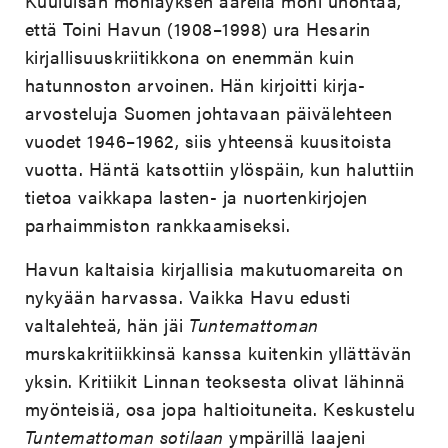
Kuuluisan möhläyksen äärellä moni unohtaa,
että Toini Havun (1908–1998) ura Hesarin
kirjallisuuskriitikkona on enemmän kuin
hatunnoston arvoinen. Hän kirjoitti kirja-
arvosteluja Suomen johtavaan päivälehteen
vuodet 1946–1962, siis yhteensä kuusitoista
vuotta. Häntä katsottiin ylöspäin, kun haluttiin
tietoa vaikkapa lasten- ja nuortenkirjojen
parhaimmiston rankkaamiseksi.
Havun kaltaisia kirjallisia makutuomareita on
nykyään harvassa. Vaikka Havu edusti
valtalehteä, hän jäi
Tuntemattoman
murskakritiikkinsä kanssa kuitenkin yllättävän
yksin. Kritiikit Linnan teoksesta olivat lähinnä
myönteisiä, osa jopa haltioituneita. Keskustelu
Tuntemattoman sotilaan
ympärillä laajeni