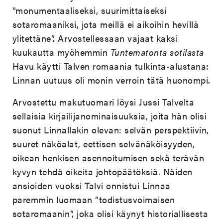
”monumentaaliseksi, suurimittaiseksi
sotaromaaniksi, jota meillä ei aikoihin hevillä
ylitettäne”. Arvostellessaan vajaat kaksi
kuukautta myöhemmin
Tuntematonta sotilasta
Havu käytti Talven romaania
tulkinta-alustana:
Linnan uutuus oli monin verroin tätä
huonompi.
Arvostettu makutuomari löysi Jussi Talvelta
sellaisia kirjailijanominaisuuksia, joita hän olisi
suonut Linnallakin olevan: selvän perspektiivin,
suuret näköalat, eettisen selvänäköisyyden,
oikean henkisen asennoitumisen sekä terävän
kyvyn tehdä oikeita johtopäätöksiä. Näiden
ansioiden vuoksi Talvi onnistui Linnaa
paremmin luomaan ”todistusvoimaisen
sotaromaanin”, joka olisi käynyt historiallisesta