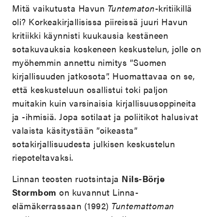
Mitä vaikutusta Havun
Tuntematon
-kritiikillä
oli? Korkeakirjallisissa piireissä juuri Havun
kritiikki käynnisti kuukausia kestäneen
sotakuvauksia koskeneen keskustelun, jolle on
myöhemmin annettu nimitys ”Suomen
kirjallisuuden jatkosota”. Huomattavaa on se,
että keskusteluun osallistui toki paljon
muitakin kuin varsinaisia kirjallisuusoppineita
ja -ihmisiä. Jopa sotilaat ja poliitikot halusivat
valaista käsitystään ”oikeasta”
sotakirjallisuudesta julkisen keskustelun
riepoteltavaksi.
Linnan teosten ruotsintaja
Nils-Börje
Stormbom
on kuvannut Linna-
elämäkerrassaan (1992)
Tuntemattoman