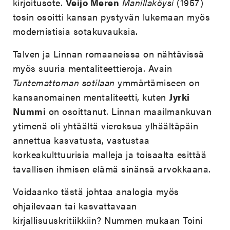
kirjoitusote.
Veijo Meren
Manillaköysi
(1957)
tosin osoitti kansan pystyvän lukemaan myös
modernistisia sotakuvauksia.
Talven ja Linnan romaaneissa on nähtävissä
myös suuria mentaliteettieroja. Avain
Tuntemattoman sotilaan
ymmärtämiseen on
kansanomainen mentaliteetti, kuten
Jyrki
Nummi
on osoittanut. Linnan maailmankuvan
ytimenä oli yhtäältä vieroksua ylhäältäpäin
annettua kasvatusta, vastustaa
korkeakulttuurisia malleja ja toisaalta esittää
tavallisen ihmisen elämä sinänsä arvokkaana.
Voidaanko tästä johtaa analogia myös
ohjailevaan tai kasvattavaan
kirjallisuuskritiikkiin? Nummen mukaan Toini