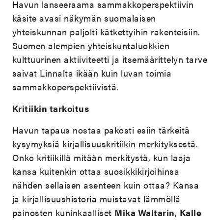
Havun lanseeraama sammakkoperspektiivin
käsite avasi näkymän suomalaisen
yhteiskunnan paljolti kätkettyihin rakenteisiin.
Suomen alempien yhteiskuntaluokkien
kulttuurinen aktiiviteetti ja itsemäärittelyn tarve
saivat Linnalta ikään kuin luvan toimia
sammakkoperspektiivistä.
Kritiikin tarkoitus
Havun tapaus nostaa pakosti esiin tärkeitä
kysymyksiä kirjallisuuskritiikin merkityksestä.
Onko kritiikillä mitään merkitystä, kun laaja
kansa kuitenkin ottaa suosikkikirjoihinsa
nähden sellaisen asenteen kuin ottaa? Kansa
ja kirjallisuushistoria muistavat lämmöllä
painosten kuninkaalliset
Mika Waltarin
,
Kalle