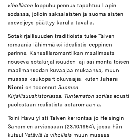
vihollisten
loppuhuipennus tapahtuu Lapin
sodassa, jolloin saksalaisten ja suomalaisten
aseveljeys päättyy karulla tavalla.
Sotakirjallisuuden traditioista tulee Talven
romaania lähimmäksi idealistis-eeppinen
perinne. Kansallisromantiikan maailmasta
nouseva sotakirjallisuuden laji sai monta toisen
maailmansodan kuvaajaa mukaansa, muun
muassa kaukopartiokuvaajia, kuten
Juhani
Niemi
on todennut
Suomen
Kirjallisuushistoriassa
.
Tuntematon sotilas
edusti
puolestaan realistista sotaromaania.
Toini Havu ylisti Talven kerrontaa jo Helsingin
Sanomien arviossaan (23.10.1954), jossa hän
kutsui
Ystäviä ja vihollisia
muun muassa