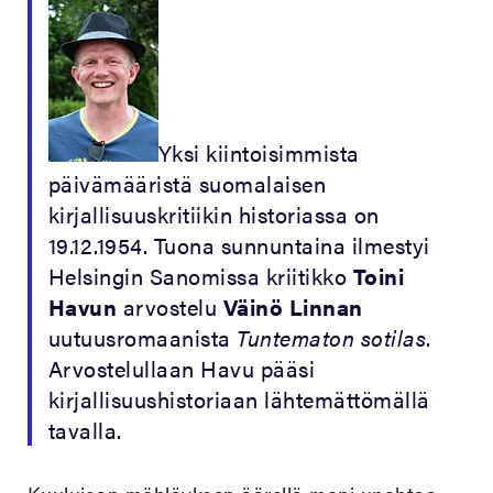
Yksi kiintoisimmista
päivämääristä suomalaisen
kirjallisuuskritiikin historiassa on
19.12.1954. Tuona sunnuntaina ilmestyi
Helsingin Sanomissa kriitikko
Toini
Havun
arvostelu
Väinö Linnan
uutuusromaanista
Tuntematon sotilas
.
Arvostelullaan Havu pääsi
kirjallisuushistoriaan lähtemättömällä
tavalla.