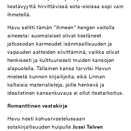
kestävyyttä hirvittävissä sota-oloissa sopi vain
ihmetellä.
Havu selitti tämän ”ihmeen” hengen voitolla
aineesta: suomalaiset olivat kestäneet
jatkosodan karmeudet isänmaallisuuden ja
vapauden aatteiden siivittäminä, vaikka olivat
henkisesti ja kulttuurisesti muiden kansojen
alapuolella. Tällainen kansa tarvitsi Havun
mielestä kunnon kirjailijoita, eikä Linnan
kaltaisia materialisteja, joille henkevä ja
idealistinen kansankuvaus ei ollut itsetarkoitus.
Romanttinen vastakirja
Havu nosti kohuarvostelussaan
sotakirjallisuuden huipulle
Jussi Talven