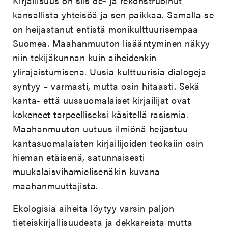
Kirjallisuus on siis de- ja rekonstruoinut
kansallista yhteisöä ja sen paikkaa. Samalla se
on heijastanut entistä monikulttuurisempaa
Suomea. Maahanmuuton lisääntyminen näkyy
niin tekijäkunnan kuin aiheidenkin
ylirajaistumisena. Uusia kulttuurisia dialogeja
syntyy – varmasti, mutta osin hitaasti. Sekä
kanta- että uussuomalaiset kirjailijat ovat
kokeneet tarpeelliseksi käsitellä rasismia.
Maahanmuuton uutuus ilmiönä heijastuu
kantasuomalaisten kirjailijoiden teoksiin osin
hieman etäisenä, satunnaisesti
muukalaisvihamielisenäkin kuvana
maahanmuuttajista.
Ekologisia aiheita löytyy varsin paljon
tieteiskirjallisuudesta ja dekkareista mutta