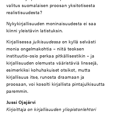
valitus suomalaisen proosan yksitotisesta
realistisuudesta?
Nykykirjallisuuden moninaisuudesta ei saa
kiinni yleistävin latistuksin.
Kirjallisessa
julkisuudessa
on kyllä selvästi
monia ongelmakohtia – niitä teoksen
instituutio-osio perkaa pitkällisestikin – ja
kirjallisuuden olemusta vääristäviä linssejä,
esimerkiksi kohuhakuiset otsikot, mutta
kirjallisuus itse, runosta draamaan ja
proosaan, voi kosolti kirjallista pintajulkisuutta
paremmin.
Jussi Ojajärvi
Kirjoittaja on kirjallisuuden yliopistonlehtori