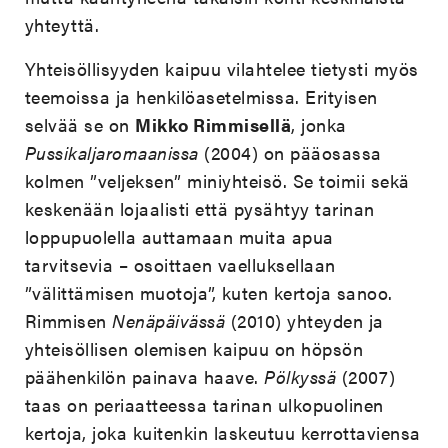
yhteyttä.
Yhteisöllisyyden kaipuu vilahtelee tietysti myös
teemoissa ja henkilöasetelmissa. Erityisen
selvää se on
Mikko Rimmisellä
, jonka
Pussikaljaromaanissa
(2004) on pääosassa
kolmen ”veljeksen” miniyhteisö. Se toimii sekä
keskenään lojaalisti että pysähtyy tarinan
loppupuolella auttamaan muita apua
tarvitsevia – osoittaen vaelluksellaan
”välittämisen muotoja”, kuten kertoja sanoo.
Rimmisen
Nenäpäivässä
(2010) yhteyden ja
yhteisöllisen olemisen kaipuu on höpsön
päähenkilön painava haave.
Pölkyssä
(2007)
taas on periaatteessa tarinan ulkopuolinen
kertoja, joka kuitenkin laskeutuu kerrottaviensa