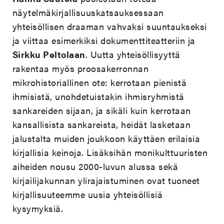
näytelmäkirjallisuuskatsauksessaan
yhteisöllisen draaman vahvaksi suuntaukseksi
ja viittaa esimerkiksi dokumenttiteatteriin ja
Sirkku Peltolaan
. Uutta yhteisöllisyyttä
rakentaa myös proosakerronnan
mikrohistoriallinen ote: kerrotaan pienistä
ihmisistä, unohdetuistakin ihmisryhmistä
sankareiden sijaan, ja sikäli kuin kerrotaan
kansallisista sankareista, heidät lasketaan
jalustalta muiden joukkoon käyttäen erilaisia
kirjallisia keinoja. Lisäksihän monikulttuuristen
aiheiden nousu 2000-luvun alussa sekä
kirjailijakunnan ylirajaistuminen ovat tuoneet
kirjallisuuteemme uusia yhteisöllisiä
kysymyksiä.