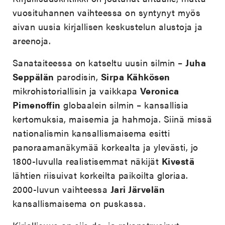
vuosituhannen vaihteessa on syntynyt myös
aivan uusia kirjallisen keskustelun alustoja ja
areenoja.
Sanataiteessa on katseltu uusin silmin –
Juha
Seppälän
parodisin,
Sirpa Kähkösen
mikrohistoriallisin ja vaikkapa
Veronica
Pimenoffin
globaalein silmin – kansallisia
kertomuksia, maisemia ja hahmoja. Siinä missä
nationalismin kansallismaisema esitti
panoraamanäkymää korkealta ja ylevästi, jo
1800-luvulla realistisemmat näkijät
Kivestä
lähtien riisuivat korkeilta paikoilta gloriaa.
2000-luvun vaihteessa
Jari Järvelän
kansallismaisema on puskassa.