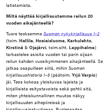
latistamista.
Miltä näyttää kirjallisuutemme reilun 20
vuoden aikajänteellä?
Tuore teoksemme
Suomen nykykirjallisuus 1–2
(toim.
Hallila
,
Hosiaisluoma
,
Karkulehto
,
Kirstinä
&
Ojajärvi
, toim.siht.
Leppihalme
)
tarkastelee asioita vuoden tai parin sijaan
reilun kahden vuosikymmenen aikajänteellä. Se
jatkaa osapuilleen siitä, mihin
Suomen
kirjallisuushistoria 1–3
(päätoim.
Yrjö Varpio
)
jäi. Teos kokoaa yleiskuvaa lajeista ja
kirjallisista esitystavoista sekä pohtii sitä,
miten yhteiskunnallinen muutos näkyy
kirjallisuuden aihepiireissä ja
kirjallisuusinstuutiossa. Puolensadan