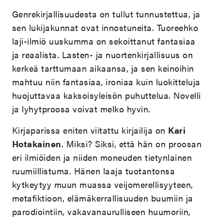
Genrekirjallisuudesta on tullut tunnustettua, ja
sen lukijakunnat ovat innostuneita. Tuoreehko
laji-ilmiö uuskumma on sekoittanut fantasiaa
ja reaalista. Lasten- ja nuortenkirjallisuus on
kerkeä tarttumaan aikaansa, ja sen keinoihin
mahtuu niin fantasiaa, ironiaa kuin luokitteluja
huojuttavaa kaksoisyleisön puhuttelua. Novelli
ja lyhytproosa voivat melko hyvin.
Kirjaparissa eniten viitattu kirjailija on
Kari
Hotakainen
. Miksi? Siksi, että hän on proosan
eri ilmiöiden ja niiden moneuden tietynlainen
ruumiillistuma. Hänen laaja tuotantonsa
kytkeytyy muun muassa veijomerellisyyteen,
metafiktioon, elämäkerrallisuuden buumiin ja
parodiointiin, vakavanaurulliseen huumoriin,