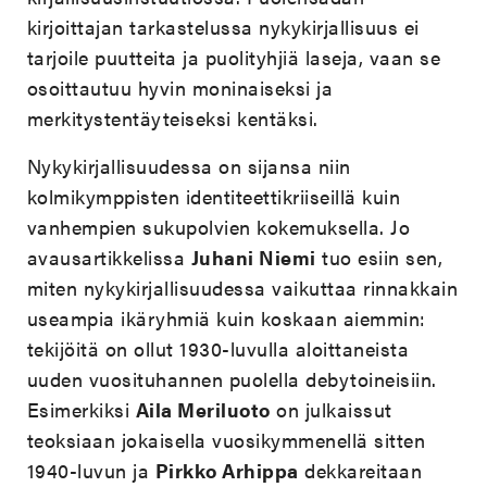
kirjoittajan tarkastelussa nykykirjallisuus ei
tarjoile puutteita ja puolityhjiä laseja, vaan se
osoittautuu hyvin moninaiseksi ja
merkitystentäyteiseksi kentäksi.
Nykykirjallisuudessa on sijansa niin
kolmikymppisten identiteettikriiseillä kuin
vanhempien sukupolvien kokemuksella. Jo
avausartikkelissa
Juhani Niemi
tuo esiin sen,
miten nykykirjallisuudessa vaikuttaa rinnakkain
useampia ikäryhmiä kuin koskaan aiemmin:
tekijöitä on ollut 1930-luvulla aloittaneista
uuden vuosituhannen puolella debytoineisiin.
Esimerkiksi
Aila Meriluoto
on julkaissut
teoksiaan jokaisella vuosikymmenellä sitten
1940-luvun ja
Pirkko Arhippa
dekkareitaan