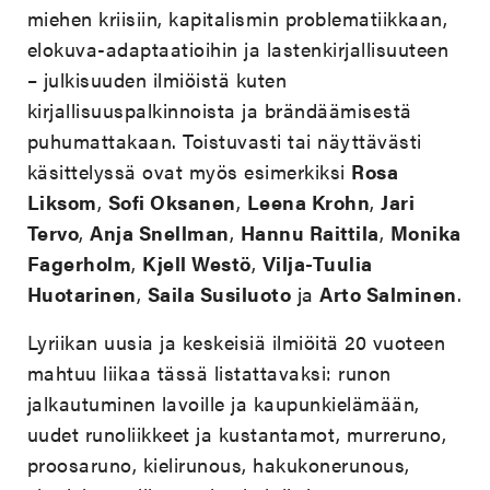
miehen kriisiin, kapitalismin problematiikkaan,
elokuva-adaptaatioihin ja lastenkirjallisuuteen
– julkisuuden ilmiöistä kuten
kirjallisuuspalkinnoista ja brändäämisestä
puhumattakaan. Toistuvasti tai näyttävästi
käsittelyssä ovat myös esimerkiksi
Rosa
Liksom
,
Sofi Oksanen
,
Leena Krohn
,
Jari
Tervo
,
Anja Snellman
,
Hannu Raittila
,
Monika
Fagerholm
,
Kjell Westö
,
Vilja-Tuulia
Huotarinen
,
Saila Susiluoto
ja
Arto Salminen
.
Lyriikan uusia ja keskeisiä ilmiöitä 20 vuoteen
mahtuu liikaa tässä listattavaksi: runon
jalkautuminen lavoille ja kaupunkielämään,
uudet runoliikkeet ja kustantamot, murreruno,
proosaruno, kielirunous, hakukonerunous,