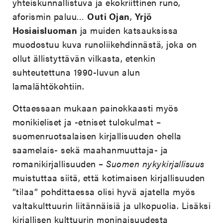
yhteiskunnallistuva ja ekokriittinen runo,
aforismin paluu…
Outi Ojan
,
Yrjö
Hosiaisluoman
ja muiden katsauksissa
muodostuu kuva runoliikehdinnästä, joka on
ollut ällistyttävän vilkasta, etenkin
suhteutettuna 1990-luvun alun
lamalähtökohtiin.
Ottaessaan mukaan painokkaasti myös
monikieliset ja -etniset tulokulmat –
suomenruotsalaisen kirjallisuuden ohella
saamelais- sekä maahanmuuttaja- ja
romanikirjallisuuden –
Suomen nykykirjallisuus
muistuttaa siitä, että kotimaisen kirjallisuuden
”tilaa” pohdittaessa olisi hyvä ajatella myös
valtakulttuurin liitännäisiä ja ulkopuolia. Lisäksi
kirjallisen kulttuurin moninaisuudesta