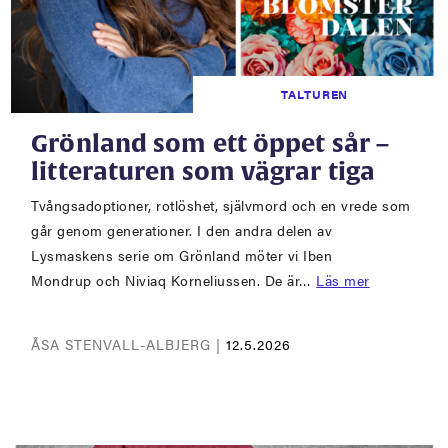
TALTUREN
Grönland som ett öppet sår –
litteraturen som vägrar tiga
Tvångsadoptioner, rotlöshet, självmord och en vrede som
går genom generationer. I den andra delen av
Lysmaskens serie om Grönland möter vi Iben
Mondrup och Niviaq Korneliussen. De är…
Läs mer
ÅSA STENVALL-ALBJERG |
12.5.2026