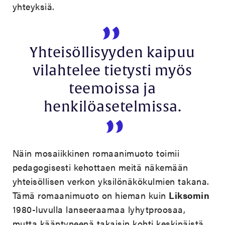
yhteyksiä.
Yhteisöllisyyden kaipuu
vilahtelee tietysti myös
teemoissa ja
henkilöasetelmissa.
Näin mosaiikkinen romaanimuoto toimii
pedagogisesti kehottaen meitä näkemään
yhteisöllisen verkon yksilönäkökulmien takana.
Tämä romaanimuoto on hieman kuin
Liksomin
1980-luvulla lanseeraamaa lyhytproosaa,
mutta kääntyneenä takaisin kohti keskinäistä