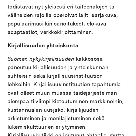
todistavat nyt yleisesti eri taiteenalojen tai
välineiden rajoilla operoivat lajit: sarjakuva,
populaarimusiikin sanoitukset, elokuva-
adaptaatiot, verkkokirjoittaminen.
Kirjallisuuden yhteiskunta
Suomen nykykirjallisuuden
kakkososa
paneutuu kirjallisuuden ja yhteiskunnan
suhteisiin sekä kirjallisuusinstituution
lohkoihin. Kirjallisuusinstituution tapahtumia
ovat olleet muun muassa taidejärjestelmän
aiempaa tiiviimpi kietoutuminen markkinoihin,
kustannualan uusjako, kirjailijuuden
arkistuminen ja monilajistuminen sekä
lukemiskulttuurien eriytyminen.
Kirjallisuuskritiikki on joutunut ahtaalle, mutta