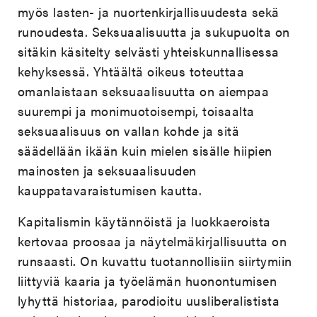
myös lasten- ja nuortenkirjallisuudesta sekä
runoudesta. Seksuaalisuutta ja sukupuolta on
sitäkin käsitelty selvästi yhteiskunnallisessa
kehyksessä. Yhtäältä oikeus toteuttaa
omanlaistaan seksuaalisuutta on aiempaa
suurempi ja monimuotoisempi, toisaalta
seksuaalisuus on vallan kohde ja sitä
säädellään ikään kuin mielen sisälle hiipien
mainosten ja seksuaalisuuden
kauppatavaraistumisen kautta.
Kapitalismin käytännöistä ja luokkaeroista
kertovaa proosaa ja näytelmäkirjallisuutta on
runsaasti. On kuvattu tuotannollisiin siirtymiin
liittyviä kaaria ja työelämän huonontumisen
lyhyttä historiaa, parodioitu uusliberalistista