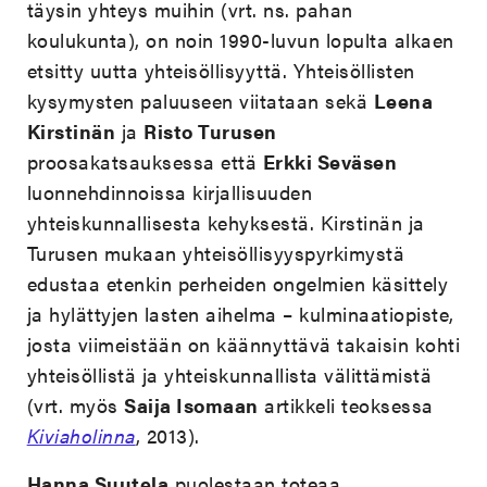
täysin yhteys muihin (vrt. ns. pahan
koulukunta), on noin 1990-luvun lopulta alkaen
etsitty uutta yhteisöllisyyttä. Yhteisöllisten
kysymysten paluuseen viitataan sekä
Leena
Kirstinän
ja
Risto Turusen
proosakatsauksessa että
Erkki Seväsen
luonnehdinnoissa kirjallisuuden
yhteiskunnallisesta kehyksestä. Kirstinän ja
Turusen mukaan yhteisöllisyyspyrkimystä
edustaa etenkin perheiden ongelmien käsittely
ja hylättyjen lasten aihelma – kulminaatiopiste,
josta viimeistään on käännyttävä takaisin kohti
yhteisöllistä ja yhteiskunnallista välittämistä
(vrt. myös
Saija Isomaan
artikkeli teoksessa
Kiviaholinna
, 2013).
Hanna Suutela
puolestaan toteaa