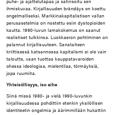
puhe- ja ajattelutapaa ja satirisoitu sen
ihmiskuvaa. Kirjallisuuden brändäys on koettu
ongelmalliseksi. Markkinakapitalistisen vallan
perusasetelmia on nostettu esiin dystopioiden
kautta. 1990-luvun lamakokemus on saanut
realistiset tulkkinsa. Luokkaeron pohtiminen on
palannut kirjallisuuteen. Sanataiteen
kriittisessä katsannossa kapitalismi ei ole vain
taloutta, vaan tuottaa kauppatavaroiden
ohessa ideologiaa, mielentilaa, törmäyksiä,
jopa ruumiita.
Yhteisöllisyys, iso aihe
Siinä missä 1980- ja vielä 1990-luvunkin
kirjallisuudessa pohdittiin etenkin yksilöllisen
identiteetin ongelmia ja äärimmillään hukattiin