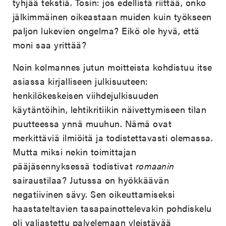
tyhjää tekstiä. Tosin: jos edellistä riittää, onko
jälkimmäinen oikeastaan muiden kuin työkseen
paljon lukevien ongelma? Eikö ole hyvä, että
moni saa yrittää?
Noin kolmannes jutun moitteista kohdistuu itse
asiassa kirjalliseen julkisuuteen:
henkilökeskeisen viihdejulkisuuden
käytäntöihin, lehtikritiikin näivettymiseen tilan
puutteessa ynnä muuhun. Nämä ovat
merkittäviä ilmiöitä ja todistettavasti olemassa.
Mutta miksi nekin toimittajan
pääjäsennyksessä todistivat
romaanin
sairaustilaa? Jutussa on hyökkäävän
negatiivinen sävy. Sen oikeuttamiseksi
haastateltavien tasapainottelevakin pohdiskelu
oli valjastettu palvelemaan yleistävää