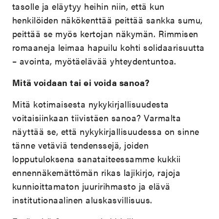
tasolle ja eläytyy heihin niin, että kun
henkilöiden näkökenttää peittää sankka sumu,
peittää se myös kertojan näkymän. Rimmisen
romaaneja leimaa hapuilu kohti solidaarisuutta
– avointa, myötäelävää yhteydentuntoa.
Mitä voidaan tai ei voida sanoa?
Mitä kotimaisesta nykykirjallisuudesta
voitaisiinkaan tiivistäen sanoa? Varmalta
näyttää se, että nykykirjallisuudessa on sinne
tänne vetäviä tendenssejä, joiden
lopputuloksena sanataiteessamme kukkii
ennennäkemättömän rikas lajikirjo, rajoja
kunnioittamaton juuririhmasto ja elävä
institutionaalinen aluskasvillisuus.