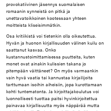
provokatiivinen jäsennys suomalaisen
romaanin synneistä on pitkä ja
unettavatoikkoinen kootessaan yhteen
moitteista kliseisimmätkin.
Osa kritiikistä voi tietenkin olla oikeutettua.
Hyvän ja huonon kirjallisuuden välinen kuilu on
saattanut kasvaa. Onko
kustannustoimittamisessa puutteita, kuten
monet ovat ainakin kulissien takana jo
pitempään väittäneet? On myös varmaankin
vain hyvä vaatia tai kannustaa kirjailijoita
tarttumaan isoihin aiheisiin, jopa kurottamaan
kohti tuntematonta. Ja kirjoittajakoulutus voi
luonnollisesti tuottaa paitsi hyvinkirjoitettua
painavaa kirjallisuutta myös näppärää mutta