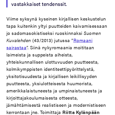
vastakkaiset tendenssit.
Viime syksynä kyseinen kirjallisen keskustelun
tapa kuitenkin yltyi puutteiden kaivamisessaan
jo sadomasokistiseksi ruoskinnaksi
Suomen
Kuvalehden
(43/2013) jutussa ”
Romaani
sairastaa
”. Siinä nykyromaania moititaan
laimeista ja suppeista aiheista,
yhteiskunnallisen ulottuvuuden puutteesta,
kolmikymppisten identiteettipyörittelystä,
yksitotisuudesta ja kirjallisen leikillisyyden
puutteesta, yksiulotteisesta huumorista,
amerikkalaistuneesta ja umpinaistuneesta ja
kirjoittajakoulumaisesta otteesta,
jämähtämisestä realistiseen ja modernistiseen
kerrontaan jne. Toimittaja
Riitta Kylänpään