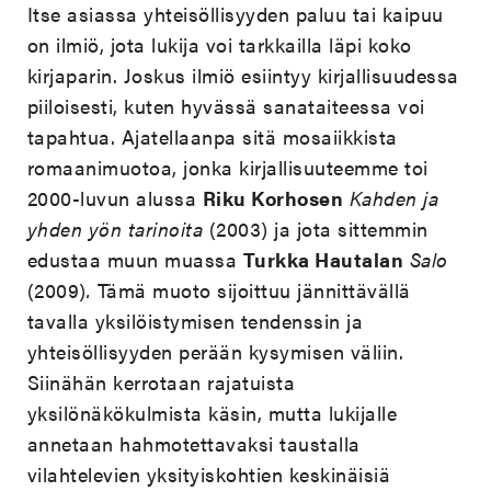
Itse asiassa yhteisöllisyyden paluu tai kaipuu
on ilmiö, jota lukija voi tarkkailla läpi koko
kirjaparin. Joskus ilmiö esiintyy kirjallisuudessa
piiloisesti, kuten hyvässä sanataiteessa voi
tapahtua. Ajatellaanpa sitä mosaiikkista
romaanimuotoa, jonka kirjallisuuteemme toi
2000-luvun alussa
Riku Korhosen
Kahden ja
yhden yön tarinoita
(2003) ja jota sittemmin
edustaa muun muassa
Turkka Hautalan
Salo
(2009)
.
Tämä muoto sijoittuu jännittävällä
tavalla yksilöistymisen tendenssin ja
yhteisöllisyyden perään kysymisen väliin.
Siinähän kerrotaan rajatuista
yksilönäkökulmista käsin, mutta lukijalle
annetaan hahmotettavaksi taustalla
vilahtelevien yksityiskohtien keskinäisiä