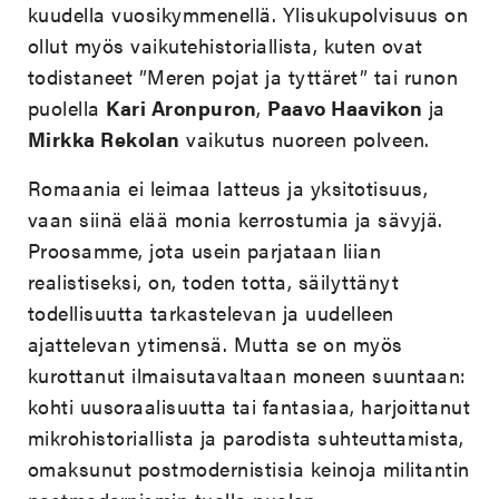
kuudella vuosikymmenellä. Ylisukupolvisuus on
ollut myös vaikutehistoriallista, kuten ovat
todistaneet ”Meren pojat ja tyttäret” tai runon
puolella
Kari Aronpuron
,
Paavo Haavikon
ja
Mirkka Rekolan
vaikutus nuoreen polveen.
Romaania ei leimaa latteus ja yksitotisuus,
vaan siinä elää monia kerrostumia ja sävyjä.
Proosamme, jota usein parjataan liian
realistiseksi, on, toden totta, säilyttänyt
todellisuutta tarkastelevan ja uudelleen
ajattelevan ytimensä. Mutta se on myös
kurottanut ilmaisutavaltaan moneen suuntaan:
kohti uusoraalisuutta tai fantasiaa, harjoittanut
mikrohistoriallista ja parodista suhteuttamista,
omaksunut postmodernistisia keinoja militantin