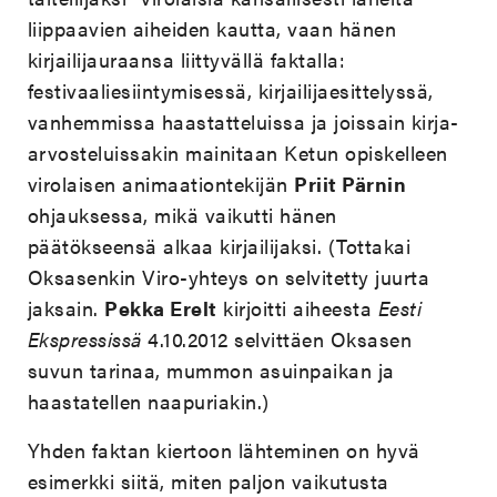
liippaavien aiheiden kautta, vaan hänen
kirjailijauraansa liittyvällä faktalla:
festivaaliesiintymisessä, kirjailijaesittelyssä,
vanhemmissa haastatteluissa ja joissain kirja-
arvosteluissakin mainitaan Ketun opiskelleen
virolaisen animaationtekijän
Priit Pärnin
ohjauksessa, mikä vaikutti hänen
päätökseensä alkaa kirjailijaksi. (Tottakai
Oksasenkin Viro-yhteys on selvitetty juurta
jaksain.
Pekka Erelt
kirjoitti aiheesta
Eesti
Ekspressissä
4.10.2012 selvittäen Oksasen
suvun tarinaa, mummon asuinpaikan ja
haastatellen naapuriakin.)
Yhden faktan kiertoon lähteminen on hyvä
esimerkki siitä, miten paljon vaikutusta