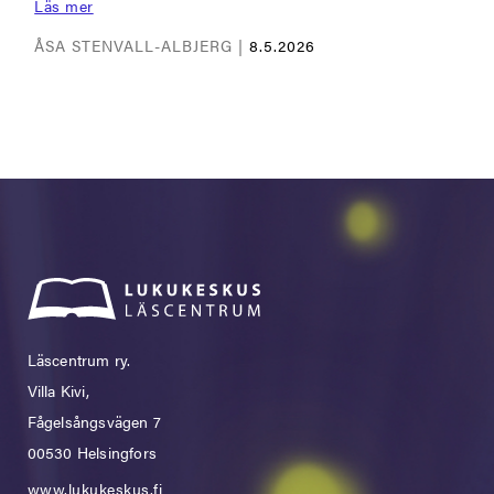
Läs mer
ÅSA STENVALL-ALBJERG |
8.5.2026
Läscentrum ry.
Villa Kivi,
Fågelsångsvägen 7
00530 Helsingfors
www.lukukeskus.fi