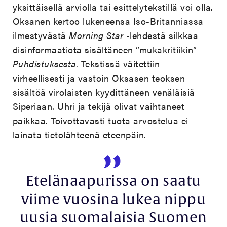
yksittäisellä arviolla tai esittelytekstillä voi olla.
Oksanen kertoo lukeneensa Iso-Britanniassa
ilmestyvästä
Morning Star
-lehdestä silkkaa
disinformaatiota sisältäneen ”mukakritiikin”
Puhdistuksesta
. Tekstissä väitettiin
virheellisesti ja vastoin Oksasen teoksen
sisältöä virolaisten kyydittäneen venäläisiä
Siperiaan. Uhri ja tekijä olivat vaihtaneet
paikkaa. Toivottavasti tuota arvostelua ei
lainata tietolähteenä eteenpäin.
Etelänaapurissa on saatu
viime vuosina lukea nippu
uusia suomalaisia Suomen