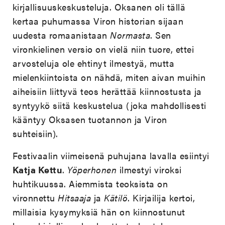
kirjallisuuskeskusteluja. Oksanen oli tällä
kertaa puhumassa Viron historian sijaan
uudesta romaanistaan
Normasta
. Sen
vironkielinen versio on vielä niin tuore, ettei
arvosteluja ole ehtinyt ilmestyä, mutta
mielenkiintoista on nähdä, miten aivan muihin
aiheisiin liittyvä teos herättää kiinnostusta ja
syntyykö siitä keskustelua (joka mahdollisesti
kääntyy Oksasen tuotannon ja Viron
suhteisiin).
Festivaalin viimeisenä puhujana lavalla esiintyi
Katja Kettu
.
Yöperhonen
ilmestyi viroksi
huhtikuussa. Aiemmista teoksista on
vironnettu
Hitsaaja
ja
Kätilö
. Kirjailija kertoi,
millaisia kysymyksiä hän on kiinnostunut