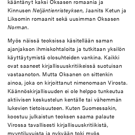
kääntänyt kaksi Oksasen romaania ja
Kinnusen
Neljäntienristeyksen
, Jaanits Ketun ja
Liksomin romaanit sekä uusimman Oksasen
Norman
.
Myös näissä teoksissa käsitellään saman
ajanjakson ihmiskohtaloita ja tutkitaan yksilön
käyttäytymistä olosuhteiden vankina. Kaikki
ovat saaneet kirjallisuuskritiikeissä suotuisan
vastaanoton. Mutta Oksanen on sittenkin
ainoa, joka on kirjoittanut nimenomaan Virosta.
Käännöskirjallisuuden ei ole helppo tunkeutua
aktiivisen keskustelun kentälle tai vähemmän
lukevien tietoisuuteen. Kuten Suomessakin,
koostuu julkaistun teoksen saama palaute
Virossa tavallisesti kirjallisuuskritiikistä,
myyntiluvuista ja nykyään toki myös