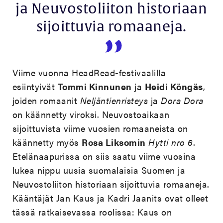
ja Neuvostoliiton historiaan
sijoittuvia romaaneja.
Viime vuonna HeadRead-festivaalilla
esiintyivät
Tommi Kinnunen
ja
Heidi Köngäs
,
joiden romaanit
Neljäntienristeys
ja
Dora Dora
on käännetty viroksi. Neuvostoaikaan
sijoittuvista viime vuosien romaaneista on
käännetty myös
Rosa Liksomin
Hytti nro 6
.
Etelänaapurissa on siis saatu viime vuosina
lukea nippu uusia suomalaisia Suomen ja
Neuvostoliiton historiaan sijoittuvia romaaneja.
Kääntäjät Jan Kaus ja Kadri Jaanits ovat olleet
tässä ratkaisevassa roolissa: Kaus on