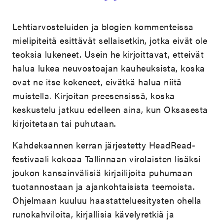
Lehtiarvosteluiden ja blogien kommenteissa
mielipiteitä esittävät sellaisetkin, jotka eivät ole
teoksia lukeneet. Usein he kirjoittavat, etteivät
halua lukea neuvostoajan kauheuksista, koska
ovat ne itse kokeneet, eivätkä halua niitä
muistella. Kirjoitan preesensissä, koska
keskustelu jatkuu edelleen aina, kun Oksasesta
kirjoitetaan tai puhutaan.
Kahdeksannen kerran järjestetty HeadRead-
festivaali kokoaa Tallinnaan virolaisten lisäksi
joukon kansainvälisiä kirjailijoita puhumaan
tuotannostaan ja ajankohtaisista teemoista.
Ohjelmaan kuuluu haastatteluesitysten ohella
runokahviloita, kirjallisia kävelyretkiä ja