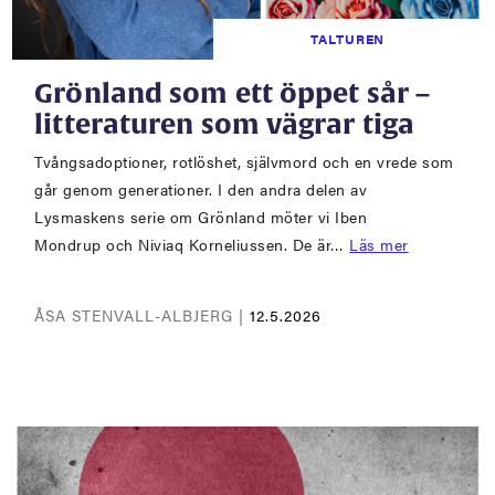
TALTUREN
Grönland som ett öppet sår –
litteraturen som vägrar tiga
Tvångsadoptioner, rotlöshet, självmord och en vrede som
går genom generationer. I den andra delen av
Lysmaskens serie om Grönland möter vi Iben
Mondrup och Niviaq Korneliussen. De är…
Läs mer
ÅSA STENVALL-ALBJERG |
12.5.2026