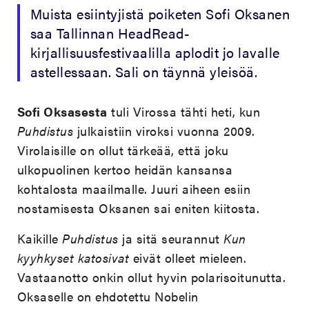
Muista esiintyjistä poiketen Sofi Oksanen
saa Tallinnan HeadRead-
kirjallisuusfestivaalilla aplodit jo lavalle
astellessaan. Sali on täynnä yleisöä.
Sofi Oksasesta
tuli Virossa tähti heti, kun
Puhdistus
julkaistiin viroksi vuonna 2009.
Virolaisille on ollut tärkeää, että joku
ulkopuolinen kertoo heidän kansansa
kohtalosta maailmalle. Juuri aiheen esiin
nostamisesta Oksanen sai eniten kiitosta.
Kaikille
Puhdistus
ja sitä seurannut
Kun
kyyhkyset katosivat
eivät olleet mieleen.
Vastaanotto onkin ollut hyvin polarisoitunutta.
Oksaselle on ehdotettu Nobelin