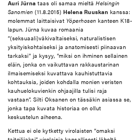
Auri Jürna
taas oli samaa mieltä
Helsingin
Sanomien
(11.8.2015)
Helena Ruuskan
kanssa:
molemmat laittaisivat
Yöperhosen
kanteen K18-
lapun. Jürna kuvaa romaania
”(seksuaali)väkivaltaiseksi, naturalistisen
yksityiskohtaiseksi ja anatomisesti piinaavan
tarkaksi” ja kysyy, ”miksi on ihminen sellainen
eläin, jonka on vaikuttavan rakkaustarinan
ilmaisemiseksi kuvattava kauhistuttavia
kohtauksia, joiden kohdalla monien veristen
kauhuelokuvienkin ohjaajilla tulisi raja
vastaan”. Silti Oksanen on tässäkin asiassa se,
jonka tapa kuvata historiaa on ollut
keskustelun aiheena.
Kettua ei ole kytketty virolaisten ”omaksi
taiteilijaksi” virolaisia kansallisesti läheltä