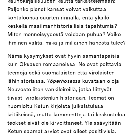
kaunokirjallisuuden kautta tarkastelemaan:
Paljonko pienet kansat voivat vaikuttaa
kohtaloonsa suurten rinnalla, entä yksilö
keskellä maailmanhistoriallisia tapahtumia?
Miten menneisyydestä voidaan puhua? Voiko
ihminen valita, mikä ja millainen hänestä tulee?
Nämä kysymykset ovat hyvin samantapaisia
kuin Oksasen romaaneissa. Ne ovat polttavia
teemoja sekä suomalaisten että virolaisten
lähihistoriassa.
Yöperhosessa
kuvataan oloja
Neuvostoliiton vankileireillä, jotka liittyvät
tiiviisti virolaistenkin historiaan. Teemat on
huomioitu Ketun kirjoista julkaistuissa
kritiikeissä, mutta kommentteja tai keskustelua
teokset eivät ole kirvoittaneet. Yleissävyltään
Ketun saamat arviot ovat olleet positiivisia.