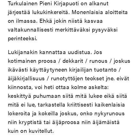
Turkulainen Pieni Kirjapuoti on alkanut
järjestää lukukinkereitä. Monenlaisia aloitteita
on ilmassa. Ehkä jokin niistä kasvaa
valtakunnallisesti merkittäväksi pysyväksi
perinteeksi.
Lukijanakin kannattaa uudistua. Jos
kotimainen proosa / dekkarit / runous / joskus
ikävästi käyttäytyneen kirjailijan tuotanto /
äijäkirjallisuus / runotyttöjen teokset jne. eivät
kiinnosta, voi heti ottaa kolme askelta:
keskittyä puhumaan siitä mitä lukee eikä siitä
mitä ei lue, tarkastella kriittisesti kaikenlaisia
lokeroita ja kokeilla joskus, onko nykyrunous
niin kryptistä tai äijäproosa niin äijämäistä
kuin on kuvitellut.