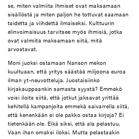
se, miten valmiita ihmiset ovat maksamaan
sisällöstä ja miten paljon he tottuvat saamaan
taidetta ja viihdettä ilmaiseksi. Kulttuurin
elinvoimaisuus tarvitsee myös ihmisiä, jotka
ovat valmiita maksamaan siitä, mitä
arvostavat.
Moni juoksi ostamaan Nanson mekon
kuultuaan, että yritys säästää miljoona euroa
ilman yt-neuvotteluja. Juostaisiinko
kirjakauppaankin samasta syystä? Emmekö
voisi iloita siitä, että jotkut jaksavat yrittää
kehitellä kampanjoita emmekä saivarrella siitä,
että kenenkään ei ole pakko ostaa kirjoja? Ei
tietenkään ole. Eikä siksi, että ala pelastuu.
Vaan ihan omaksi iloksi. Mutta pelastaakin