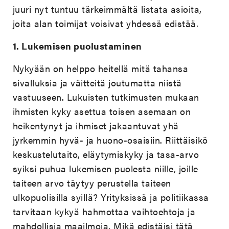
juuri nyt tuntuu tärkeimmältä listata asioita,
joita alan toimijat voisivat yhdessä edistää.
1.
Lukemisen puolustaminen
Nykyään on helppo heitellä mitä tahansa
sivalluksia ja väitteitä joutumatta niistä
vastuuseen. Lukuisten tutkimusten mukaan
ihmisten kyky asettua toisen asemaan on
heikentynyt ja ihmiset jakaantuvat yhä
jyrkemmin hyvä- ja huono-osaisiin. Riittäisikö
keskustelutaito, eläytymiskyky ja tasa-arvo
syiksi puhua lukemisen puolesta niille, joille
taiteen arvo täytyy perustella taiteen
ulkopuolisilla syillä? Yrityksissä ja politiikassa
tarvitaan kykyä hahmottaa vaihtoehtoja ja
mahdollisia maailmoja. Mikä edistäisi tätä