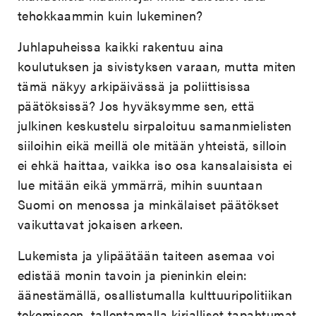
tehokkaammin kuin lukeminen?
Juhlapuheissa kaikki rakentuu aina
koulutuksen ja sivistyksen varaan, mutta miten
tämä näkyy arkipäivässä ja poliittisissa
päätöksissä? Jos hyväksymme sen, että
julkinen keskustelu sirpaloituu samanmielisten
siiloihin eikä meillä ole mitään yhteistä, silloin
ei ehkä haittaa, vaikka iso osa kansalaisista ei
lue mitään eikä ymmärrä, mihin suuntaan
Suomi on menossa ja minkälaiset päätökset
vaikuttavat jokaisen arkeen.
Lukemista ja ylipäätään taiteen asemaa voi
edistää monin tavoin ja pieninkin elein:
äänestämällä, osallistumalla kulttuuripolitiikan
tekemiseen, tallentamalla kirjalliset tapahtumat