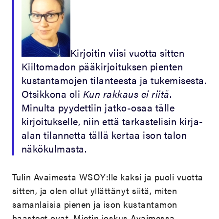
Kirjoitin viisi vuotta sitten
Kiiltomadon pääkirjoituksen pienten
kustantamojen tilanteesta ja tukemisesta.
Otsikkona oli
Kun rakkaus ei riitä
.
Minulta pyydettiin jatko-osaa tälle
kirjoitukselle, niin että tarkastelisin kirja-
alan tilannetta tällä kertaa ison talon
näkökulmasta.
Tulin Avaimesta WSOY:lle kaksi ja puoli vuotta
sitten, ja olen ollut yllättänyt siitä, miten
samanlaisia pienen ja ison kustantamon
haasteet ovat. Mietin joskus Avaimessa,