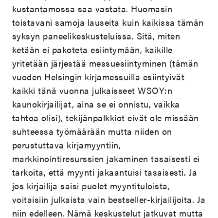
kustantamossa saa vastata. Huomasin
toistavani samoja lauseita kuin kaikissa tämän
syksyn paneelikeskusteluissa. Sitä, miten
ketään ei pakoteta esiintymään, kaikille
yritetään järjestää messuesiintyminen (tämän
vuoden Helsingin kirjamessuilla esiintyivät
kaikki tänä vuonna julkaisseet WSOY:n
kaunokirjailijat, aina se ei onnistu, vaikka
tahtoa olisi), tekijänpalkkiot eivät ole missään
suhteessa työmäärään mutta niiden on
perustuttava kirjamyyntiin,
markkinointiresurssien jakaminen tasaisesti ei
tarkoita, että myynti jakaantuisi tasaisesti. Ja
jos kirjailija saisi puolet myyntituloista,
voitaisiin julkaista vain bestseller-kirjailijoita. Ja
niin edelleen. Nämä keskustelut jatkuvat mutta