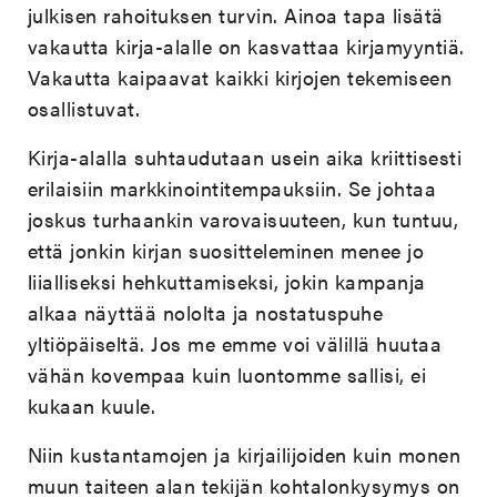
julkisen rahoituksen turvin. Ainoa tapa lisätä
vakautta kirja-alalle on kasvattaa kirjamyyntiä.
Vakautta kaipaavat kaikki kirjojen tekemiseen
osallistuvat.
Kirja-alalla suhtaudutaan usein aika kriittisesti
erilaisiin markkinointitempauksiin. Se johtaa
joskus turhaankin varovaisuuteen, kun tuntuu,
että jonkin kirjan suositteleminen menee jo
liialliseksi hehkuttamiseksi, jokin kampanja
alkaa näyttää nololta ja nostatuspuhe
yltiöpäiseltä. Jos me emme voi välillä huutaa
vähän kovempaa kuin luontomme sallisi, ei
kukaan kuule.
Niin kustantamojen ja kirjailijoiden kuin monen
muun taiteen alan tekijän kohtalonkysymys on