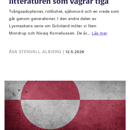
litteraturen som vägrar tiga
Tvångsadoptioner, rotlöshet, självmord och en vrede som
går genom generationer. I den andra delen av
Lysmaskens serie om Grönland möter vi Iben
Mondrup och Niviaq Korneliussen. De är…
Läs mer
ÅSA STENVALL-ALBJERG |
12.5.2026