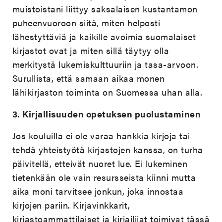
muistoistani liittyy saksalaisen kustantamon
puheenvuoroon siitä, miten helposti
lähestyttäviä ja kaikille avoimia suomalaiset
kirjastot ovat ja miten sillä täytyy olla
merkitystä lukemiskulttuuriin ja tasa-arvoon.
Surullista, että samaan aikaa monen
lähikirjaston toiminta on Suomessa uhan alla.
3.
Kirjallisuuden opetuksen puolustaminen
Jos kouluilla ei ole varaa hankkia kirjoja tai
tehdä yhteistyötä kirjastojen kanssa, on turha
päivitellä, etteivät nuoret lue. Ei lukeminen
tietenkään ole vain resursseista kiinni mutta
aika moni tarvitsee jonkun, joka innostaa
kirjojen pariin. Kirjavinkkarit,
kirjastoammattilaiset ja kirjailijat toimivat tässä