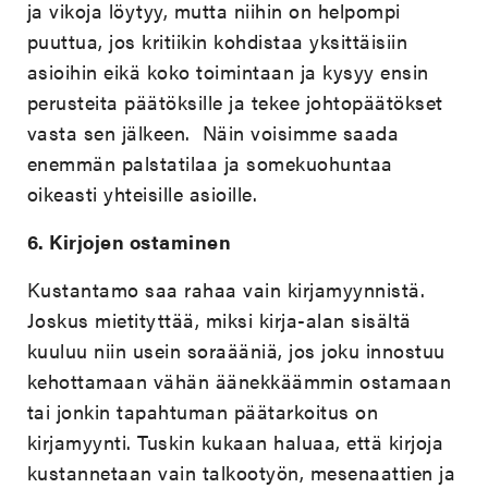
ja vikoja löytyy, mutta niihin on helpompi
puuttua, jos kritiikin kohdistaa yksittäisiin
asioihin eikä koko toimintaan ja kysyy ensin
perusteita päätöksille ja tekee johtopäätökset
vasta sen jälkeen. Näin voisimme saada
enemmän palstatilaa ja somekuohuntaa
oikeasti yhteisille asioille.
6.
Kirjojen ostaminen
Kustantamo saa rahaa vain kirjamyynnistä.
Joskus mietityttää, miksi kirja-alan sisältä
kuuluu niin usein soraääniä, jos joku innostuu
kehottamaan vähän äänekkäämmin ostamaan
tai jonkin tapahtuman päätarkoitus on
kirjamyynti. Tuskin kukaan haluaa, että kirjoja
kustannetaan vain talkootyön, mesenaattien ja