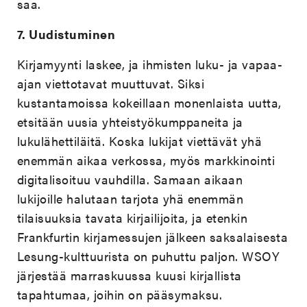
saa.
7.
Uudistuminen
Kirjamyynti laskee, ja ihmisten luku- ja vapaa-
ajan viettotavat muuttuvat. Siksi
kustantamoissa kokeillaan monenlaista uutta,
etsitään uusia yhteistyökumppaneita ja
lukulähettiläitä. Koska lukijat viettävät yhä
enemmän aikaa verkossa, myös markkinointi
digitalisoituu vauhdilla. Samaan aikaan
lukijoille halutaan tarjota yhä enemmän
tilaisuuksia tavata kirjailijoita, ja etenkin
Frankfurtin kirjamessujen jälkeen saksalaisesta
Lesung-kulttuurista on puhuttu paljon. WSOY
järjestää marraskuussa kuusi kirjallista
tapahtumaa, joihin on pääsymaksu.