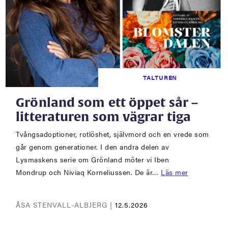
TALTUREN
Grönland som ett öppet sår –
litteraturen som vägrar tiga
Tvångsadoptioner, rotlöshet, självmord och en vrede som
går genom generationer. I den andra delen av
Lysmaskens serie om Grönland möter vi Iben
Mondrup och Niviaq Korneliussen. De är…
Läs mer
ÅSA STENVALL-ALBJERG |
12.5.2026