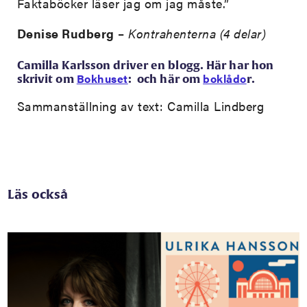
Faktaböcker läser jag om jag måste.”
Denise Rudberg
–
Kontrahenterna (4 delar)
Camilla Karlsson driver en blogg. Här har hon
Bokhuset
boklådo
skrivit om
: och här om
r.
Sammanställning av text: Camilla Lindberg
Läs också